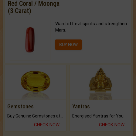
Red Coral / Moonga
(3 Carat)
Ward off evil spirits and strengthen
Mars.
BUY NOW
Gemstones
Yantras
Buy Genuine Gemstones at Best Prices.
Energised Yantras for You.
CHECK NOW
CHECK NOW