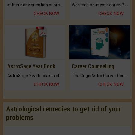
Is there any question or problem lingering.
Worried about your career? don't know what is.
CHECK NOW
CHECK NOW
AstroSage Year Book
Career Counselling
AstroSage Yearbook is a channel to fulfill your dreams and destiny.
The CogniAstro Career Counselling Report is the most comprehensive report available on this topic.
CHECK NOW
CHECK NOW
Astrological remedies to get rid of your
problems