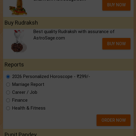
BUY NOW
Buy Rudraksh
Best quality Rudraksh with assurance of
AstroSage.com
BUY NOW
Reports
2026 Personalized Horoscope - ₹299/-
Marriage Report
Career / Job
Finance
Health & Fitness
ORDER NOW
Punit Pandey