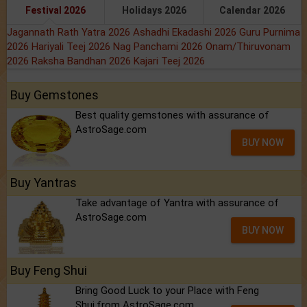
Festival 2026
Holidays 2026
Calendar 2026
Jagannath Rath Yatra 2026
Ashadhi Ekadashi 2026
Guru Purnima
2026
Hariyali Teej 2026
Nag Panchami 2026
Onam/Thiruvonam
2026
Raksha Bandhan 2026
Kajari Teej 2026
Buy Gemstones
Best quality gemstones with assurance of
AstroSage.com
BUY NOW
Buy Yantras
Take advantage of Yantra with assurance of
AstroSage.com
BUY NOW
Buy Feng Shui
Bring Good Luck to your Place with Feng
Shui.from AstroSage.com