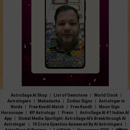
AstroSage AI Shop
|
List of Gemstone
|
World Clock
|
Astrologers
|
Mahadasha
|
Zodiac Signs
|
Astrologer in
Noida
|
Free Kundli Match
|
Free Kundli
|
Moon Sign
Horoscope
|
KP Astrology
|
Press
|
AstroSage AI #1 Indian AI
App
|
Global Media Spotlight: AstroSage AI’s Breakthrough AI
Astrologer
|
10 Crore Question Answered By AI Astrologers
|