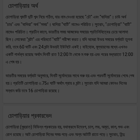
চোগাড়িয়ার অর্থ
চোগাড়িয়া শব্দটি দুটি শব্দ নিয়ে গঠিত, যার নাম দেওয়া হয়েছে "চৌ" এবং "ঘাদিয়া"। চাউ অর্থ
"চার" এবং "ঘাদিয়া" অর্থ "সময়"। ঘাদিয়া "ঘাটি" নামেও পরিচিত। সুতরাং, "চোগাড়িয়া" "ঘাটি"
নামেও পরিচিত। প্রাচীন কালে, ভারতীয় সময় আজকের সময়ের প্রতিনিধিত্বের চেয়ে আলাদা
ছিল। লোকেরা "ঘন্টা" এর পরিবর্তে "ঘাটি" পরীক্ষা করত। যদি আমরা উভয় সময়ের ফর্ম্যাট তুলনা
করি, তবে 60 ঘাটি এবং 24 ঘন্টা উভয়ই ইউনিটে একই। যাইহোক, মূল্যায়নের মধ্যে এখনও
একটি পার্থক্য রয়েছে অর্থাৎ দিনটি রাত 12:00 টা থেকে ম শুরু হয় এবং পরের মধ্যরাতে 12:00
এ শেষ হয়।
ভারতীয় সময়ের ফর্ম্যাট অনুসারে, দিনটি সূর্যোদয়ের সাথে শুরু হয় এবং পরবর্তী সূর্যোদয়ের শেষে শেষ
হয়। প্রতিটি চোগাড়িয়া ৩.75৫ ঘাটি অর্থাৎ প্রায় ৪ ঘন্টা। সুতরাং যদি আমরা কোনও দিনের
সন্ধান করি তবে 16 চোগাড়িয়া রয়েছে।
চোগাড়িয়ার প্রকারভেদ
চোগাড়িয়া (মুহুরাত) বিভিন্ন প্রকারের হয়, যথাক্রমে উদ্বেগ, চাল, লভ, অমৃত, কাল, শুভ এবং
রোগ রয়েছে। আট চোগাড়িয়া দিনের সময় পড়ে এবং অন্য আটটি রাতে পড়ে। সুতরাং, হিন্দু