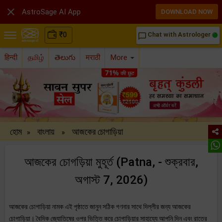

AstroSage AI App
DOWNLOAD NOW
₹
0
Chat with Astrologer
chat_bubble_outline
हिन्दी
தமிழ்
తెలుగు
मराठी
More
হোম
বাংলায়
আজকের চোগাড়িয়া
»
»
আজকের চোগড়িয়া মুহূর্ত (Patna, - শুক্রবার,
অগাস্ট 7, 2026)
আজকের চোগাড়িয়া নামক এই পৃষ্ঠাতে জানুন সঠিক গণনার সাথে দিল্লীর জন্য আজকের
চোগাড়িয়া। বৈদিক জ্যোতিষের ওপর ভিত্তি করে চোগাড়িয়ার সাহায্যে আপনি দিন এবং রাতের