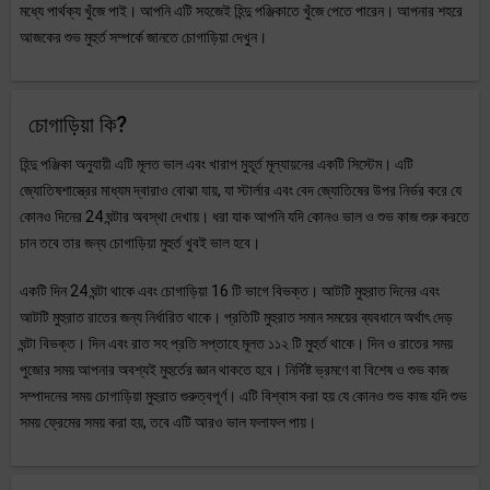
মধ্যে পার্থক্য খুঁজে পাই। আপনি এটি সহজেই হিন্দু পঞ্জিকাতে খুঁজে পেতে পারেন। আপনার শহরে
আজকের শুভ মুহুর্ত সম্পর্কে জানতে চোগাড়িয়া দেখুন।
চোগাড়িয়া কি?
হিন্দু পঞ্জিকা অনুযায়ী এটি মূলত ভাল এবং খারাপ মুহূর্ত মূল্যায়নের একটি সিস্টেম। এটি
জ্যোতিষশাস্ত্রের মাধ্যম দ্বারাও বোঝা যায়, যা স্টার্লার এবং বেদ জ্যোতিষের উপর নির্ভর করে যে
কোনও দিনের 24 ঘন্টার অবস্থা দেখায়। ধরা যাক আপনি যদি কোনও ভাল ও শুভ কাজ শুরু করতে
চান তবে তার জন্য চোগাড়িয়া মুহুর্ত খুবই ভাল হবে।
একটি দিন 24 ঘন্টা থাকে এবং চোগাড়িয়া 16 টি ভাগে বিভক্ত। আটটি মুহুরাত দিনের এবং
আটটি মুহুরাত রাতের জন্য নির্ধারিত থাকে। প্রতিটি মুহুরাত সমান সময়ের ব্যবধানে অর্থাৎ দেড়
ঘন্টা বিভক্ত। দিন এবং রাত সহ প্রতি সপ্তাহে মূলত ১১২ টি মুহুর্ত থাকে। দিন ও রাতের সময়
পুজোর সময় আপনার অবশ্যই মুহুর্তের জ্ঞান থাকতে হবে। নির্দিষ্ট ভ্রমণে বা বিশেষ ও শুভ কাজ
সম্পাদনের সময় চোগাড়িয়া মুহুরাত গুরুত্বপূর্ণ। এটি বিশ্বাস করা হয় যে কোনও শুভ কাজ যদি শুভ
সময় ফ্রেমের সময় করা হয়, তবে এটি আরও ভাল ফলাফল পায়।