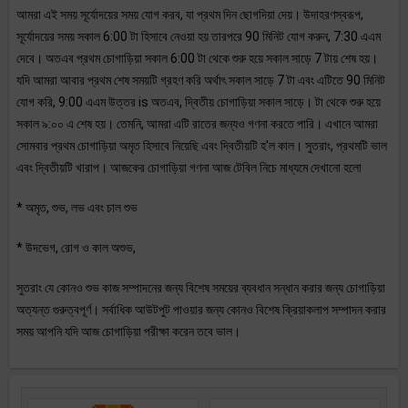
আমরা এই সময় সূর্যোদয়ের সময় যোগ করব, যা প্রথম দিন ছোগদিয়া দেয়। উদাহরণস্বরূপ,
সূর্যোদয়ের সময় সকাল 6:00 টা হিসাবে নেওয়া হয় তারপরে 90 মিনিট যোগ করুন, 7:30 এএম
দেবে। অতএব প্রথম চোগাড়িয়া সকাল 6:00 টা থেকে শুরু হয়ে সকাল সাড়ে 7 টায় শেষ হয়।
যদি আমরা আবার প্রথম শেষ সময়টি গ্রহণ করি অর্থাৎ সকাল সাড়ে 7 টা এবং এটিতে 90 মিনিট
যোগ করি, 9:00 এএম উত্তর is অতএব, দ্বিতীয় চোগাড়িয়া সকাল সাড়ে। টা থেকে শুরু হয়ে
সকাল ৯:০০ এ শেষ হয়। তেমনি, আমরা এটি রাতের জন্যও গণনা করতে পারি। এখানে আমরা
সোমবার প্রথম চোগাড়িয়া অমৃত হিসাবে নিয়েছি এবং দ্বিতীয়টি হ'ল কাল। সুতরাং, প্রথমটি ভাল
এবং দ্বিতীয়টি খারাপ। আজকের চোগাড়িয়া গণনা আজ টেবিল নিচে মাধ্যমে দেখানো হলো
* অমৃত, শুভ, লভ এবং চাল শুভ
* উদভেগ, রোগ ও কাল অশুভ,
সুতরাং যে কোনও শুভ কাজ সম্পাদনের জন্য বিশেষ সময়ের ব্যবধান সন্ধান করার জন্য চোগাড়িয়া
অত্যন্ত গুরুত্বপূর্ণ। সর্বাধিক আউটপুট পাওয়ার জন্য কোনও বিশেষ ক্রিয়াকলাপ সম্পাদন করার
সময় আপনি যদি আজ চোগাড়িয়া পরীক্ষা করেন তবে ভাল।