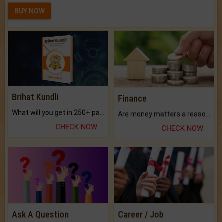
BUY NOW
Brihat Kundli
Finance
What will you get in 250+ pages Colored Brihat Kundli.
Are money matters a reason for the dark-circles under your eyes?
CHECK NOW
CHECK NOW
Ask A Question
Career / Job