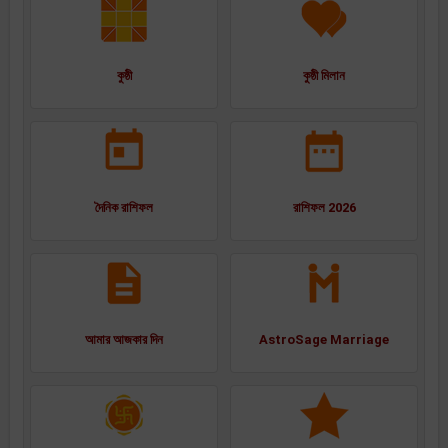
কুষ্ঠী
কুষ্ঠী মিলান
দৈনিক রাশিফল
রাশিফল 2026
আমার আজকার দিন
AstroSage Marriage