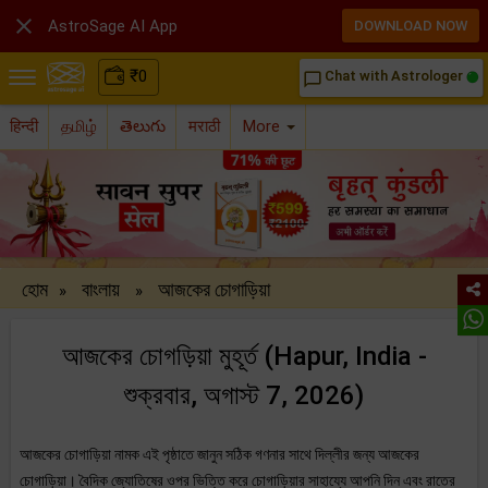

AstroSage AI App
DOWNLOAD NOW
₹
0
Chat with Astrologer
chat_bubble_outline
हिन्दी
தமிழ்
తెలుగు
मराठी
More
হোম
বাংলায়
আজকের চোগাড়িয়া
»
»
আজকের চোগড়িয়া মুহূর্ত (Hapur, India -
শুক্রবার, অগাস্ট 7, 2026)
আজকের চোগাড়িয়া নামক এই পৃষ্ঠাতে জানুন সঠিক গণনার সাথে দিল্লীর জন্য আজকের
চোগাড়িয়া। বৈদিক জ্যোতিষের ওপর ভিত্তি করে চোগাড়িয়ার সাহায্যে আপনি দিন এবং রাতের