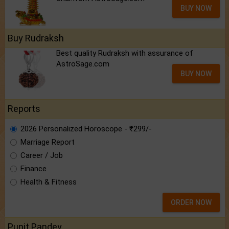
BUY NOW
Buy Rudraksh
Best quality Rudraksh with assurance of
AstroSage.com
BUY NOW
Reports
2026 Personalized Horoscope - ₹299/-
Marriage Report
Career / Job
Finance
Health & Fitness
ORDER NOW
Punit Pandey