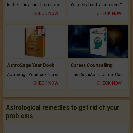
Is there any question or problem lingering.
Worried about your career? don't know what is.
CHECK NOW
CHECK NOW
AstroSage Year Book
Career Counselling
AstroSage Yearbook is a channel to fulfill your dreams and destiny.
The CogniAstro Career Counselling Report is the most comprehensive report available on this topic.
CHECK NOW
CHECK NOW
Astrological remedies to get rid of your
problems