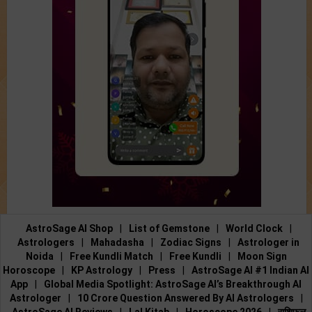
AstroSage AI Shop
|
List of Gemstone
|
World Clock
|
Astrologers
|
Mahadasha
|
Zodiac Signs
|
Astrologer in
Noida
|
Free Kundli Match
|
Free Kundli
|
Moon Sign
Horoscope
|
KP Astrology
|
Press
|
AstroSage AI #1 Indian AI
App
|
Global Media Spotlight: AstroSage AI’s Breakthrough AI
Astrologer
|
10 Crore Question Answered By AI Astrologers
|