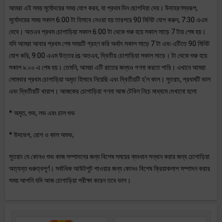
আমরা এই সময় সূর্যোদয়ের সময় যোগ করব, যা প্রথম দিন ছোগদিয়া দেয়। উদাহরণস্বরূপ,
সূর্যোদয়ের সময় সকাল 6:00 টা হিসাবে নেওয়া হয় তারপরে 90 মিনিট যোগ করুন, 7:30 এএম
দেবে। অতএব প্রথম চোগাড়িয়া সকাল 6:00 টা থেকে শুরু হয়ে সকাল সাড়ে 7 টায় শেষ হয়।
যদি আমরা আবার প্রথম শেষ সময়টি গ্রহণ করি অর্থাৎ সকাল সাড়ে 7 টা এবং এটিতে 90 মিনিট
যোগ করি, 9:00 এএম উত্তর is অতএব, দ্বিতীয় চোগাড়িয়া সকাল সাড়ে। টা থেকে শুরু হয়ে
সকাল ৯:০০ এ শেষ হয়। তেমনি, আমরা এটি রাতের জন্যও গণনা করতে পারি। এখানে আমরা
সোমবার প্রথম চোগাড়িয়া অমৃত হিসাবে নিয়েছি এবং দ্বিতীয়টি হ'ল কাল। সুতরাং, প্রথমটি ভাল
এবং দ্বিতীয়টি খারাপ। আজকের চোগাড়িয়া গণনা আজ টেবিল নিচে মাধ্যমে দেখানো হলো
* অমৃত, শুভ, লভ এবং চাল শুভ
* উদভেগ, রোগ ও কাল অশুভ,
সুতরাং যে কোনও শুভ কাজ সম্পাদনের জন্য বিশেষ সময়ের ব্যবধান সন্ধান করার জন্য চোগাড়িয়া
অত্যন্ত গুরুত্বপূর্ণ। সর্বাধিক আউটপুট পাওয়ার জন্য কোনও বিশেষ ক্রিয়াকলাপ সম্পাদন করার
সময় আপনি যদি আজ চোগাড়িয়া পরীক্ষা করেন তবে ভাল।