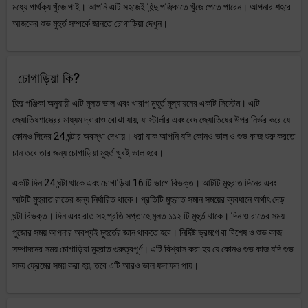
মধ্যে পার্থক্য খুঁজে পাই। আপনি এটি সহজেই হিন্দু পঞ্জিকাতে খুঁজে পেতে পারেন। আপনার শহরে
আজকের শুভ মুহুর্ত সম্পর্কে জানতে চোগাড়িয়া দেখুন।
চোগাড়িয়া কি?
হিন্দু পঞ্জিকা অনুযায়ী এটি মূলত ভাল এবং খারাপ মুহূর্ত মূল্যায়নের একটি সিস্টেম। এটি
জ্যোতিষশাস্ত্রের মাধ্যম দ্বারাও বোঝা যায়, যা স্টার্লার এবং বেদ জ্যোতিষের উপর নির্ভর করে যে
কোনও দিনের 24 ঘন্টার অবস্থা দেখায়। ধরা যাক আপনি যদি কোনও ভাল ও শুভ কাজ শুরু করতে
চান তবে তার জন্য চোগাড়িয়া মুহুর্ত খুবই ভাল হবে।
একটি দিন 24 ঘন্টা থাকে এবং চোগাড়িয়া 16 টি ভাগে বিভক্ত। আটটি মুহুরাত দিনের এবং
আটটি মুহুরাত রাতের জন্য নির্ধারিত থাকে। প্রতিটি মুহুরাত সমান সময়ের ব্যবধানে অর্থাৎ দেড়
ঘন্টা বিভক্ত। দিন এবং রাত সহ প্রতি সপ্তাহে মূলত ১১২ টি মুহুর্ত থাকে। দিন ও রাতের সময়
পুজোর সময় আপনার অবশ্যই মুহুর্তের জ্ঞান থাকতে হবে। নির্দিষ্ট ভ্রমণে বা বিশেষ ও শুভ কাজ
সম্পাদনের সময় চোগাড়িয়া মুহুরাত গুরুত্বপূর্ণ। এটি বিশ্বাস করা হয় যে কোনও শুভ কাজ যদি শুভ
সময় ফ্রেমের সময় করা হয়, তবে এটি আরও ভাল ফলাফল পায়।