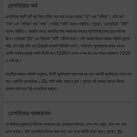
চোগাড়িয়ার অর্থ
চোগাড়িয়া শব্দটি দুটি শব্দ নিয়ে গঠিত, যার নাম দেওয়া হয়েছে "চৌ" এবং "ঘাদিয়া"। চাউ অর্থ
"চার" এবং "ঘাদিয়া" অর্থ "সময়"। ঘাদিয়া "ঘাটি" নামেও পরিচিত। সুতরাং, "চোগাড়িয়া" "ঘাটি"
নামেও পরিচিত। প্রাচীন কালে, ভারতীয় সময় আজকের সময়ের প্রতিনিধিত্বের চেয়ে আলাদা
ছিল। লোকেরা "ঘন্টা" এর পরিবর্তে "ঘাটি" পরীক্ষা করত। যদি আমরা উভয় সময়ের ফর্ম্যাট তুলনা
করি, তবে 60 ঘাটি এবং 24 ঘন্টা উভয়ই ইউনিটে একই। যাইহোক, মূল্যায়নের মধ্যে এখনও
একটি পার্থক্য রয়েছে অর্থাৎ দিনটি রাত 12:00 টা থেকে ম শুরু হয় এবং পরের মধ্যরাতে 12:00
এ শেষ হয়।
ভারতীয় সময়ের ফর্ম্যাট অনুসারে, দিনটি সূর্যোদয়ের সাথে শুরু হয় এবং পরবর্তী সূর্যোদয়ের শেষে শেষ
হয়। প্রতিটি চোগাড়িয়া ৩.75৫ ঘাটি অর্থাৎ প্রায় ৪ ঘন্টা। সুতরাং যদি আমরা কোনও দিনের
সন্ধান করি তবে 16 চোগাড়িয়া রয়েছে।
চোগাড়িয়ার প্রকারভেদ
চোগাড়িয়া (মুহুরাত) বিভিন্ন প্রকারের হয়, যথাক্রমে উদ্বেগ, চাল, লভ, অমৃত, কাল, শুভ এবং
রোগ রয়েছে। আট চোগাড়িয়া দিনের সময় পড়ে এবং অন্য আটটি রাতে পড়ে। সুতরাং, হিন্দু