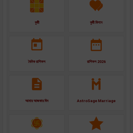
কুষ্ঠী
কুষ্ঠী মিলান
দৈনিক রাশিফল
রাশিফল 2026
আমার আজকার দিন
AstroSage Marriage