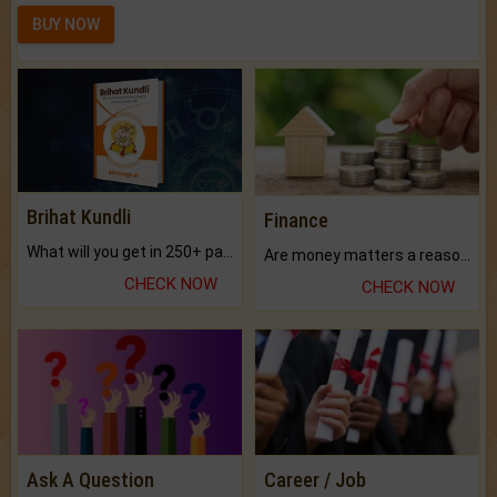
BUY NOW
Brihat Kundli
Finance
What will you get in 250+ pages Colored Brihat Kundli.
Are money matters a reason for the dark-circles under your eyes?
CHECK NOW
CHECK NOW
Ask A Question
Career / Job