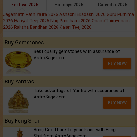
Festival 2026
Holidays 2026
Calendar 2026
Jagannath Rath Yatra 2026
Ashadhi Ekadashi 2026
Guru Purnima
2026
Hariyali Teej 2026
Nag Panchami 2026
Onam/Thiruvonam
2026
Raksha Bandhan 2026
Kajari Teej 2026
Buy Gemstones
Best quality gemstones with assurance of
AstroSage.com
BUY NOW
Buy Yantras
Take advantage of Yantra with assurance of
AstroSage.com
BUY NOW
Buy Feng Shui
Bring Good Luck to your Place with Feng
Shui.from AstroSage.com