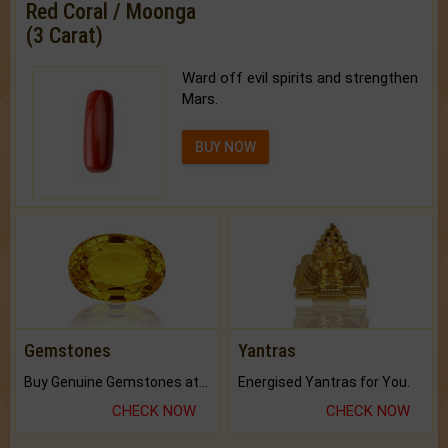
Red Coral / Moonga
(3 Carat)
Ward off evil spirits and strengthen
Mars.
BUY NOW
Gemstones
Yantras
Buy Genuine Gemstones at Best Prices.
Energised Yantras for You.
CHECK NOW
CHECK NOW