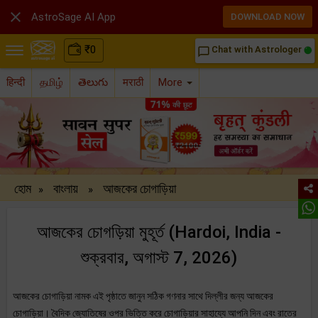

AstroSage AI App
DOWNLOAD NOW
₹
0
Chat with Astrologer
chat_bubble_outline
हिन्दी
தமிழ்
తెలుగు
मराठी
More
হোম
বাংলায়
আজকের চোগাড়িয়া
»
»
আজকের চোগড়িয়া মুহূর্ত (Hardoi, India -
শুক্রবার, অগাস্ট 7, 2026)
আজকের চোগাড়িয়া নামক এই পৃষ্ঠাতে জানুন সঠিক গণনার সাথে দিল্লীর জন্য আজকের
চোগাড়িয়া। বৈদিক জ্যোতিষের ওপর ভিত্তি করে চোগাড়িয়ার সাহায্যে আপনি দিন এবং রাতের