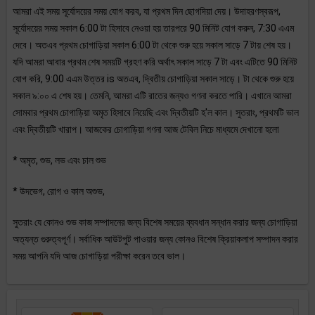
আমরা এই সময় সূর্যোদয়ের সময় যোগ করব, যা প্রথম দিন ছোগদিয়া দেয়। উদাহরণস্বরূপ,
সূর্যোদয়ের সময় সকাল 6:00 টা হিসাবে নেওয়া হয় তারপরে 90 মিনিট যোগ করুন, 7:30 এএম
দেবে। অতএব প্রথম চোগাড়িয়া সকাল 6:00 টা থেকে শুরু হয়ে সকাল সাড়ে 7 টায় শেষ হয়।
যদি আমরা আবার প্রথম শেষ সময়টি গ্রহণ করি অর্থাৎ সকাল সাড়ে 7 টা এবং এটিতে 90 মিনিট
যোগ করি, 9:00 এএম উত্তর is অতএব, দ্বিতীয় চোগাড়িয়া সকাল সাড়ে। টা থেকে শুরু হয়ে
সকাল ৯:০০ এ শেষ হয়। তেমনি, আমরা এটি রাতের জন্যও গণনা করতে পারি। এখানে আমরা
সোমবার প্রথম চোগাড়িয়া অমৃত হিসাবে নিয়েছি এবং দ্বিতীয়টি হ'ল কাল। সুতরাং, প্রথমটি ভাল
এবং দ্বিতীয়টি খারাপ। আজকের চোগাড়িয়া গণনা আজ টেবিল নিচে মাধ্যমে দেখানো হলো
* অমৃত, শুভ, লভ এবং চাল শুভ
* উদভেগ, রোগ ও কাল অশুভ,
সুতরাং যে কোনও শুভ কাজ সম্পাদনের জন্য বিশেষ সময়ের ব্যবধান সন্ধান করার জন্য চোগাড়িয়া
অত্যন্ত গুরুত্বপূর্ণ। সর্বাধিক আউটপুট পাওয়ার জন্য কোনও বিশেষ ক্রিয়াকলাপ সম্পাদন করার
সময় আপনি যদি আজ চোগাড়িয়া পরীক্ষা করেন তবে ভাল।