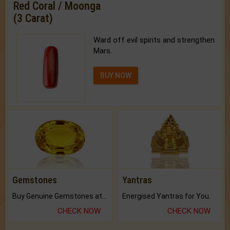
Red Coral / Moonga
(3 Carat)
Ward off evil spirits and strengthen
Mars.
BUY NOW
Gemstones
Yantras
Buy Genuine Gemstones at Best Prices.
Energised Yantras for You.
CHECK NOW
CHECK NOW