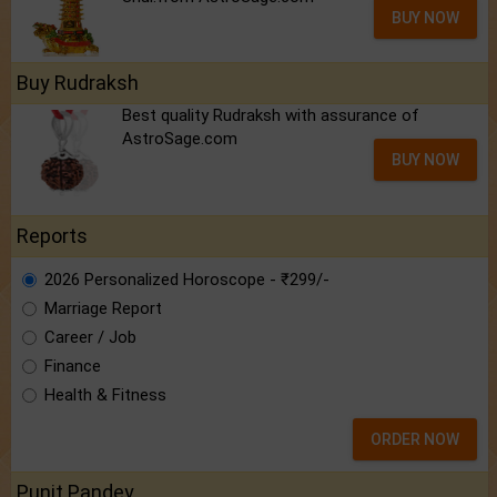
BUY NOW
Buy Rudraksh
Best quality Rudraksh with assurance of
AstroSage.com
BUY NOW
Reports
2026 Personalized Horoscope - ₹299/-
Marriage Report
Career / Job
Finance
Health & Fitness
ORDER NOW
Punit Pandey