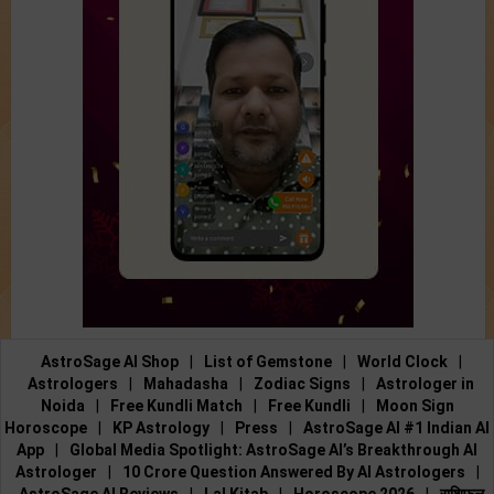
AstroSage AI Shop
|
List of Gemstone
|
World Clock
|
Astrologers
|
Mahadasha
|
Zodiac Signs
|
Astrologer in
Noida
|
Free Kundli Match
|
Free Kundli
|
Moon Sign
Horoscope
|
KP Astrology
|
Press
|
AstroSage AI #1 Indian AI
App
|
Global Media Spotlight: AstroSage AI’s Breakthrough AI
Astrologer
|
10 Crore Question Answered By AI Astrologers
|