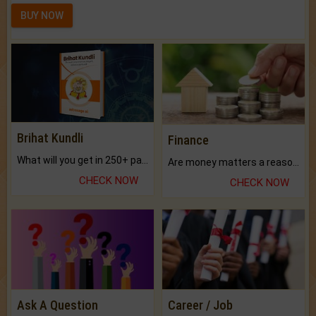
BUY NOW
Brihat Kundli
Finance
What will you get in 250+ pages Colored Brihat Kundli.
Are money matters a reason for the dark-circles under your eyes?
CHECK NOW
CHECK NOW
Ask A Question
Career / Job