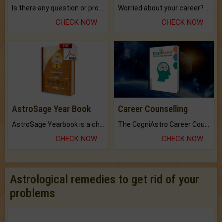
Is there any question or problem lingering.
Worried about your career? don't know what is.
CHECK NOW
CHECK NOW
AstroSage Year Book
Career Counselling
AstroSage Yearbook is a channel to fulfill your dreams and destiny.
The CogniAstro Career Counselling Report is the most comprehensive report available on this topic.
CHECK NOW
CHECK NOW
Astrological remedies to get rid of your
problems