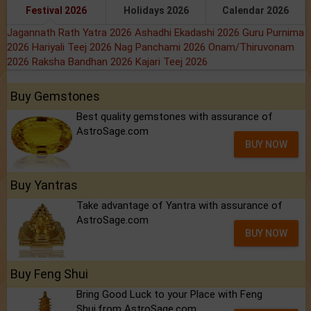
Festival 2026
Holidays 2026
Calendar 2026
Jagannath Rath Yatra 2026
Ashadhi Ekadashi 2026
Guru Purnima
2026
Hariyali Teej 2026
Nag Panchami 2026
Onam/Thiruvonam
2026
Raksha Bandhan 2026
Kajari Teej 2026
Buy Gemstones
Best quality gemstones with assurance of
AstroSage.com
BUY NOW
Buy Yantras
Take advantage of Yantra with assurance of
AstroSage.com
BUY NOW
Buy Feng Shui
Bring Good Luck to your Place with Feng
Shui.from AstroSage.com