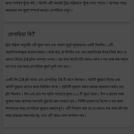
মধ্যে পার্থক্য খুঁজে পাই। আপনি এটি সহজেই হিন্দু পঞ্জিকাতে খুঁজে পেতে পারেন। আপনার শহরে
আজকের শুভ মুহুর্ত সম্পর্কে জানতে চোগাড়িয়া দেখুন।
চোগাড়িয়া কি?
হিন্দু পঞ্জিকা অনুযায়ী এটি মূলত ভাল এবং খারাপ মুহূর্ত মূল্যায়নের একটি সিস্টেম। এটি
জ্যোতিষশাস্ত্রের মাধ্যম দ্বারাও বোঝা যায়, যা স্টার্লার এবং বেদ জ্যোতিষের উপর নির্ভর করে যে
কোনও দিনের 24 ঘন্টার অবস্থা দেখায়। ধরা যাক আপনি যদি কোনও ভাল ও শুভ কাজ শুরু করতে
চান তবে তার জন্য চোগাড়িয়া মুহুর্ত খুবই ভাল হবে।
একটি দিন 24 ঘন্টা থাকে এবং চোগাড়িয়া 16 টি ভাগে বিভক্ত। আটটি মুহুরাত দিনের এবং
আটটি মুহুরাত রাতের জন্য নির্ধারিত থাকে। প্রতিটি মুহুরাত সমান সময়ের ব্যবধানে অর্থাৎ দেড়
ঘন্টা বিভক্ত। দিন এবং রাত সহ প্রতি সপ্তাহে মূলত ১১২ টি মুহুর্ত থাকে। দিন ও রাতের সময়
পুজোর সময় আপনার অবশ্যই মুহুর্তের জ্ঞান থাকতে হবে। নির্দিষ্ট ভ্রমণে বা বিশেষ ও শুভ কাজ
সম্পাদনের সময় চোগাড়িয়া মুহুরাত গুরুত্বপূর্ণ। এটি বিশ্বাস করা হয় যে কোনও শুভ কাজ যদি শুভ
সময় ফ্রেমের সময় করা হয়, তবে এটি আরও ভাল ফলাফল পায়।