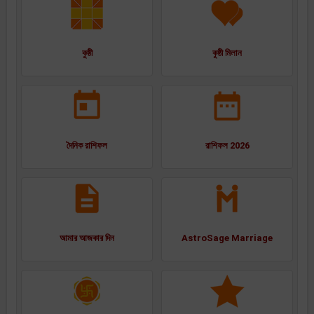
কুষ্ঠী
কুষ্ঠী মিলান
দৈনিক রাশিফল
রাশিফল 2026
আমার আজকার দিন
AstroSage Marriage