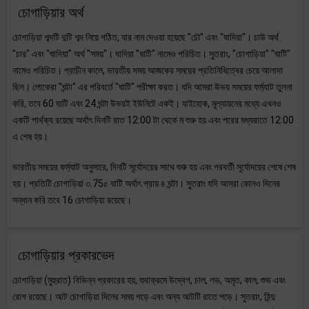
চোগাড়িয়ার অর্থ
চোগাড়িয়া শব্দটি দুটি শব্দ নিয়ে গঠিত, যার নাম দেওয়া হয়েছে "চৌ" এবং "ঘাদিয়া"। চাউ অর্থ
"চার" এবং "ঘাদিয়া" অর্থ "সময়"। ঘাদিয়া "ঘাটি" নামেও পরিচিত। সুতরাং, "চোগাড়িয়া" "ঘাটি"
নামেও পরিচিত। প্রাচীন কালে, ভারতীয় সময় আজকের সময়ের প্রতিনিধিত্বের চেয়ে আলাদা
ছিল। লোকেরা "ঘন্টা" এর পরিবর্তে "ঘাটি" পরীক্ষা করত। যদি আমরা উভয় সময়ের ফর্ম্যাট তুলনা
করি, তবে 60 ঘাটি এবং 24 ঘন্টা উভয়ই ইউনিটে একই। যাইহোক, মূল্যায়নের মধ্যে এখনও
একটি পার্থক্য রয়েছে অর্থাৎ দিনটি রাত 12:00 টা থেকে ম শুরু হয় এবং পরের মধ্যরাতে 12:00
এ শেষ হয়।
ভারতীয় সময়ের ফর্ম্যাট অনুসারে, দিনটি সূর্যোদয়ের সাথে শুরু হয় এবং পরবর্তী সূর্যোদয়ের শেষে শেষ
হয়। প্রতিটি চোগাড়িয়া ৩.75৫ ঘাটি অর্থাৎ প্রায় ৪ ঘন্টা। সুতরাং যদি আমরা কোনও দিনের
সন্ধান করি তবে 16 চোগাড়িয়া রয়েছে।
চোগাড়িয়ার প্রকারভেদ
চোগাড়িয়া (মুহুরাত) বিভিন্ন প্রকারের হয়, যথাক্রমে উদ্বেগ, চাল, লভ, অমৃত, কাল, শুভ এবং
রোগ রয়েছে। আট চোগাড়িয়া দিনের সময় পড়ে এবং অন্য আটটি রাতে পড়ে। সুতরাং, হিন্দু