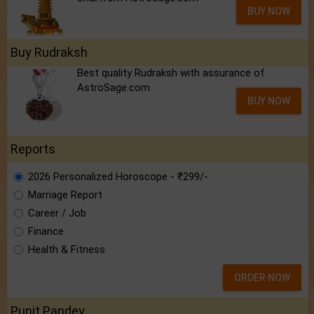
BUY NOW
Buy Rudraksh
Best quality Rudraksh with assurance of
AstroSage.com
BUY NOW
Reports
2026 Personalized Horoscope - ₹299/-
Marriage Report
Career / Job
Finance
Health & Fitness
ORDER NOW
Punit Pandey