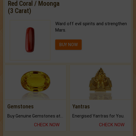
Red Coral / Moonga
(3 Carat)
Ward off evil spirits and strengthen
Mars.
BUY NOW
Gemstones
Yantras
Buy Genuine Gemstones at Best Prices.
Energised Yantras for You.
CHECK NOW
CHECK NOW