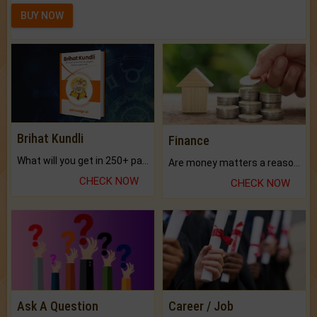
BUY NOW
Brihat Kundli
Finance
What will you get in 250+ pages Colored Brihat Kundli.
Are money matters a reason for the dark-circles under your eyes?
CHECK NOW
CHECK NOW
Ask A Question
Career / Job