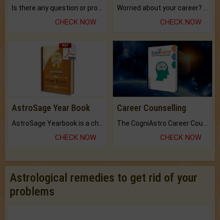
Is there any question or problem lingering.
Worried about your career? don't know what is.
CHECK NOW
CHECK NOW
AstroSage Year Book
Career Counselling
AstroSage Yearbook is a channel to fulfill your dreams and destiny.
The CogniAstro Career Counselling Report is the most comprehensive report available on this topic.
CHECK NOW
CHECK NOW
Astrological remedies to get rid of your
problems