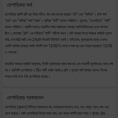
চোগাড়িয়ার অর্থ
চোগাড়িয়া শব্দটি দুটি শব্দ নিয়ে গঠিত, যার নাম দেওয়া হয়েছে "চৌ" এবং "ঘাদিয়া"। চাউ অর্থ
"চার" এবং "ঘাদিয়া" অর্থ "সময়"। ঘাদিয়া "ঘাটি" নামেও পরিচিত। সুতরাং, "চোগাড়িয়া" "ঘাটি"
নামেও পরিচিত। প্রাচীন কালে, ভারতীয় সময় আজকের সময়ের প্রতিনিধিত্বের চেয়ে আলাদা
ছিল। লোকেরা "ঘন্টা" এর পরিবর্তে "ঘাটি" পরীক্ষা করত। যদি আমরা উভয় সময়ের ফর্ম্যাট তুলনা
করি, তবে 60 ঘাটি এবং 24 ঘন্টা উভয়ই ইউনিটে একই। যাইহোক, মূল্যায়নের মধ্যে এখনও
একটি পার্থক্য রয়েছে অর্থাৎ দিনটি রাত 12:00 টা থেকে ম শুরু হয় এবং পরের মধ্যরাতে 12:00
এ শেষ হয়।
ভারতীয় সময়ের ফর্ম্যাট অনুসারে, দিনটি সূর্যোদয়ের সাথে শুরু হয় এবং পরবর্তী সূর্যোদয়ের শেষে শেষ
হয়। প্রতিটি চোগাড়িয়া ৩.75৫ ঘাটি অর্থাৎ প্রায় ৪ ঘন্টা। সুতরাং যদি আমরা কোনও দিনের
সন্ধান করি তবে 16 চোগাড়িয়া রয়েছে।
চোগাড়িয়ার প্রকারভেদ
চোগাড়িয়া (মুহুরাত) বিভিন্ন প্রকারের হয়, যথাক্রমে উদ্বেগ, চাল, লভ, অমৃত, কাল, শুভ এবং
রোগ রয়েছে। আট চোগাড়িয়া দিনের সময় পড়ে এবং অন্য আটটি রাতে পড়ে। সুতরাং, হিন্দু