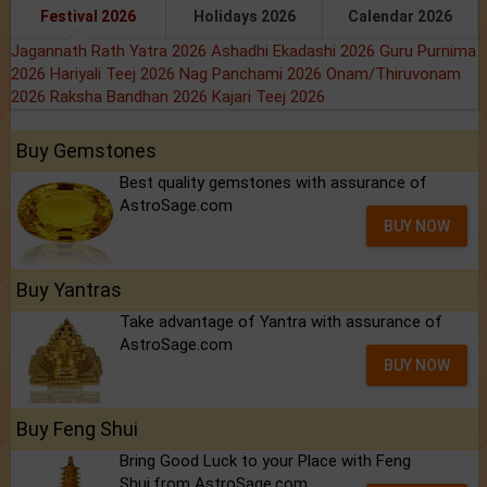
Festival 2026
Holidays 2026
Calendar 2026
Jagannath Rath Yatra 2026
Ashadhi Ekadashi 2026
Guru Purnima
2026
Hariyali Teej 2026
Nag Panchami 2026
Onam/Thiruvonam
2026
Raksha Bandhan 2026
Kajari Teej 2026
Buy Gemstones
Best quality gemstones with assurance of
AstroSage.com
BUY NOW
Buy Yantras
Take advantage of Yantra with assurance of
AstroSage.com
BUY NOW
Buy Feng Shui
Bring Good Luck to your Place with Feng
Shui.from AstroSage.com