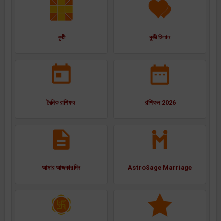
কুষ্ঠী
কুষ্ঠী মিলান
দৈনিক রাশিফল
রাশিফল 2026
আমার আজকার দিন
AstroSage Marriage