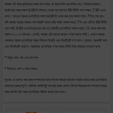
আমরা এই সময় সূর্যোদয়ের সময় যোগ করব, যা প্রথম দিন ছোগদিয়া দেয়। উদাহরণস্বরূপ,
সূর্যোদয়ের সময় সকাল 6:00 টা হিসাবে নেওয়া হয় তারপরে 90 মিনিট যোগ করুন, 7:30 এএম
দেবে। অতএব প্রথম চোগাড়িয়া সকাল 6:00 টা থেকে শুরু হয়ে সকাল সাড়ে 7 টায় শেষ হয়।
যদি আমরা আবার প্রথম শেষ সময়টি গ্রহণ করি অর্থাৎ সকাল সাড়ে 7 টা এবং এটিতে 90 মিনিট
যোগ করি, 9:00 এএম উত্তর is অতএব, দ্বিতীয় চোগাড়িয়া সকাল সাড়ে। টা থেকে শুরু হয়ে
সকাল ৯:০০ এ শেষ হয়। তেমনি, আমরা এটি রাতের জন্যও গণনা করতে পারি। এখানে আমরা
সোমবার প্রথম চোগাড়িয়া অমৃত হিসাবে নিয়েছি এবং দ্বিতীয়টি হ'ল কাল। সুতরাং, প্রথমটি ভাল
এবং দ্বিতীয়টি খারাপ। আজকের চোগাড়িয়া গণনা আজ টেবিল নিচে মাধ্যমে দেখানো হলো
* অমৃত, শুভ, লভ এবং চাল শুভ
* উদভেগ, রোগ ও কাল অশুভ,
সুতরাং যে কোনও শুভ কাজ সম্পাদনের জন্য বিশেষ সময়ের ব্যবধান সন্ধান করার জন্য চোগাড়িয়া
অত্যন্ত গুরুত্বপূর্ণ। সর্বাধিক আউটপুট পাওয়ার জন্য কোনও বিশেষ ক্রিয়াকলাপ সম্পাদন করার
সময় আপনি যদি আজ চোগাড়িয়া পরীক্ষা করেন তবে ভাল।