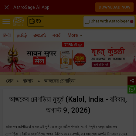

AstroSage AI App
DOWNLOAD NOW
₹
0
Chat with Astrologer
chat_bubble_outline
हिन्दी
தமிழ்
తెలుగు
मराठी
More
হোম
বাংলায়
আজকের চোগাড়িয়া
»
»
আজকের চোগড়িয়া মুহূর্ত (Kalol, India - রবিবার,
অগাস্ট 9, 2026)
আজকের চোগাড়িয়া নামক এই পৃষ্ঠাতে জানুন সঠিক গণনার সাথে দিল্লীর জন্য আজকের
চোগাড়িয়া। বৈদিক জ্যোতিষের ওপর ভিত্তি করে চোগাড়িয়ার সাহায্যে আপনি দিন এবং রাতের