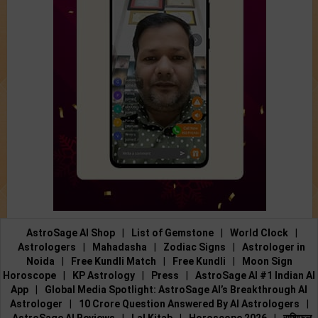
AstroSage AI Shop
|
List of Gemstone
|
World Clock
|
Astrologers
|
Mahadasha
|
Zodiac Signs
|
Astrologer in
Noida
|
Free Kundli Match
|
Free Kundli
|
Moon Sign
Horoscope
|
KP Astrology
|
Press
|
AstroSage AI #1 Indian AI
App
|
Global Media Spotlight: AstroSage AI’s Breakthrough AI
Astrologer
|
10 Crore Question Answered By AI Astrologers
|