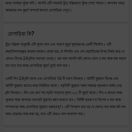
মধ্যে পার্থক্য খুঁজে পাই। আপনি এটি সহজেই হিন্দু পঞ্জিকাতে খুঁজে পেতে পারেন। আপনার শহরে
আজকের শুভ মুহুর্ত সম্পর্কে জানতে চোগাড়িয়া দেখুন।
চোগাড়িয়া কি?
হিন্দু পঞ্জিকা অনুযায়ী এটি মূলত ভাল এবং খারাপ মুহূর্ত মূল্যায়নের একটি সিস্টেম। এটি
জ্যোতিষশাস্ত্রের মাধ্যম দ্বারাও বোঝা যায়, যা স্টার্লার এবং বেদ জ্যোতিষের উপর নির্ভর করে যে
কোনও দিনের 24 ঘন্টার অবস্থা দেখায়। ধরা যাক আপনি যদি কোনও ভাল ও শুভ কাজ শুরু করতে
চান তবে তার জন্য চোগাড়িয়া মুহুর্ত খুবই ভাল হবে।
একটি দিন 24 ঘন্টা থাকে এবং চোগাড়িয়া 16 টি ভাগে বিভক্ত। আটটি মুহুরাত দিনের এবং
আটটি মুহুরাত রাতের জন্য নির্ধারিত থাকে। প্রতিটি মুহুরাত সমান সময়ের ব্যবধানে অর্থাৎ দেড়
ঘন্টা বিভক্ত। দিন এবং রাত সহ প্রতি সপ্তাহে মূলত ১১২ টি মুহুর্ত থাকে। দিন ও রাতের সময়
পুজোর সময় আপনার অবশ্যই মুহুর্তের জ্ঞান থাকতে হবে। নির্দিষ্ট ভ্রমণে বা বিশেষ ও শুভ কাজ
সম্পাদনের সময় চোগাড়িয়া মুহুরাত গুরুত্বপূর্ণ। এটি বিশ্বাস করা হয় যে কোনও শুভ কাজ যদি শুভ
সময় ফ্রেমের সময় করা হয়, তবে এটি আরও ভাল ফলাফল পায়।