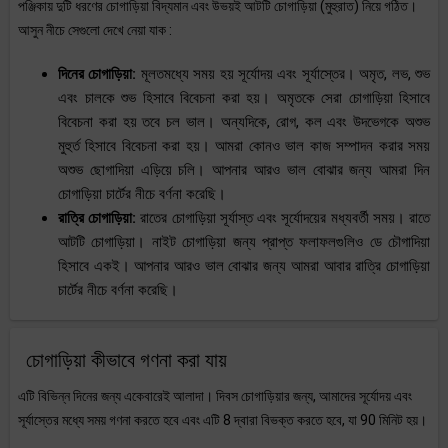
পঞ্জিকায় দুটি ধরণের চোগাড়িয়া বিদ্যমান এবং উভয়ই আটটি চোগাড়িয়া (মুহুরাত) নিয়ে গঠিত।
আসুন নীচে সেগুলো দেখে নেয়া যাক :
দিনের চোগাড়িয়া:
মূলতমধ্যে সময় হয় সূর্যোদয় এবং সূর্যাস্তের। অমৃত, লভ, শুভ
এবং চালকে শুভ হিসাবে বিবেচনা করা হয়। অমৃতকে সেরা চোগাড়িয়া হিসাবে
বিবেচনা করা হয় তবে চল ভাল। অন্যদিকে, রোগ, কল এবং উদভেগকে অশুভ
মুহুর্ত হিসাবে বিবেচনা করা হয়। আমরা কোনও ভাল কাজ সম্পাদন করার সময়
অশুভ ছোগাদিয়া এড়িয়ে চলি। আপনার আরও ভাল বোঝার জন্য আমরা দিন
চোগাড়িয়া চার্টের নীচে বর্ণনা করেছি।
রাত্রি চোগাড়িয়া:
রাতের চোগাড়িয়া সূর্যাস্ত এবং সূর্যোদয়ের মধ্যবর্তী সময়। রাতে
আটটি চোগাড়িয়া। নাইট চোগাড়িয়া জন্য প্রাপ্ত ফলাফলগুলিও ডে চৌগাদিয়া
হিসাবে একই। আপনার আরও ভাল বোঝার জন্য আমরা আবার রাত্রি চোগাড়িয়া
চার্টের নীচে বর্ণনা করেছি।
চোগাড়িয়া কীভাবে গণনা করা যায়
এটি বিভিন্ন দিনের জন্য একেবারেই আলাদা। দিবস চোগাড়িয়ার জন্য, আমাদের সূর্যোদয় এবং
সূর্যাস্তের মধ্যে সময় গণনা করতে হবে এবং এটি 8 দ্বারা বিভক্ত করতে হবে, যা 90 মিনিট হয়।