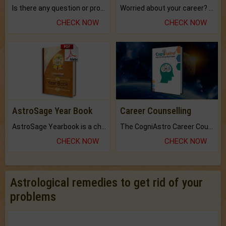
Is there any question or problem lingering.
Worried about your career? don't know what is.
CHECK NOW
CHECK NOW
AstroSage Year Book
Career Counselling
AstroSage Yearbook is a channel to fulfill your dreams and destiny.
The CogniAstro Career Counselling Report is the most comprehensive report available on this topic.
CHECK NOW
CHECK NOW
Astrological remedies to get rid of your
problems