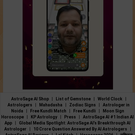
AstroSage AI Shop
|
List of Gemstone
|
World Clock
|
Astrologers
|
Mahadasha
|
Zodiac Signs
|
Astrologer in
Noida
|
Free Kundli Match
|
Free Kundli
|
Moon Sign
Horoscope
|
KP Astrology
|
Press
|
AstroSage AI #1 Indian AI
App
|
Global Media Spotlight: AstroSage AI’s Breakthrough AI
Astrologer
|
10 Crore Question Answered By AI Astrologers
|