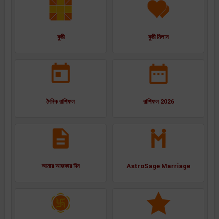
কুষ্ঠী
কুষ্ঠী মিলান
দৈনিক রাশিফল
রাশিফল 2026
আমার আজকার দিন
AstroSage Marriage