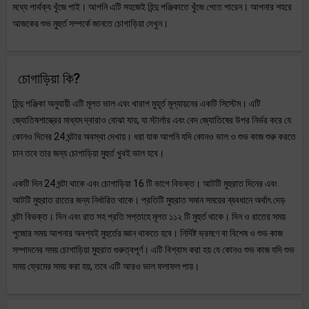
মধ্যে পার্থক্য খুঁজে পাই। আপনি এটি সহজেই হিন্দু পঞ্জিকাতে খুঁজে পেতে পারেন। আপনার শহরে
আজকের শুভ মুহুর্ত সম্পর্কে জানতে চোগাড়িয়া দেখুন।
চোগাড়িয়া কি?
হিন্দু পঞ্জিকা অনুযায়ী এটি মূলত ভাল এবং খারাপ মুহূর্ত মূল্যায়নের একটি সিস্টেম। এটি
জ্যোতিষশাস্ত্রের মাধ্যম দ্বারাও বোঝা যায়, যা স্টার্লার এবং বেদ জ্যোতিষের উপর নির্ভর করে যে
কোনও দিনের 24 ঘন্টার অবস্থা দেখায়। ধরা যাক আপনি যদি কোনও ভাল ও শুভ কাজ শুরু করতে
চান তবে তার জন্য চোগাড়িয়া মুহুর্ত খুবই ভাল হবে।
একটি দিন 24 ঘন্টা থাকে এবং চোগাড়িয়া 16 টি ভাগে বিভক্ত। আটটি মুহুরাত দিনের এবং
আটটি মুহুরাত রাতের জন্য নির্ধারিত থাকে। প্রতিটি মুহুরাত সমান সময়ের ব্যবধানে অর্থাৎ দেড়
ঘন্টা বিভক্ত। দিন এবং রাত সহ প্রতি সপ্তাহে মূলত ১১২ টি মুহুর্ত থাকে। দিন ও রাতের সময়
পুজোর সময় আপনার অবশ্যই মুহুর্তের জ্ঞান থাকতে হবে। নির্দিষ্ট ভ্রমণে বা বিশেষ ও শুভ কাজ
সম্পাদনের সময় চোগাড়িয়া মুহুরাত গুরুত্বপূর্ণ। এটি বিশ্বাস করা হয় যে কোনও শুভ কাজ যদি শুভ
সময় ফ্রেমের সময় করা হয়, তবে এটি আরও ভাল ফলাফল পায়।