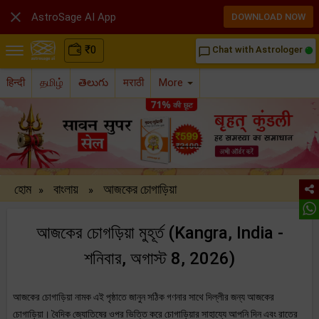

AstroSage AI App
DOWNLOAD NOW
₹
0
Chat with Astrologer
chat_bubble_outline
हिन्दी
தமிழ்
తెలుగు
मराठी
More
হোম
বাংলায়
আজকের চোগাড়িয়া
»
»
আজকের চোগড়িয়া মুহূর্ত (Kangra, India -
শনিবার, অগাস্ট 8, 2026)
আজকের চোগাড়িয়া নামক এই পৃষ্ঠাতে জানুন সঠিক গণনার সাথে দিল্লীর জন্য আজকের
চোগাড়িয়া। বৈদিক জ্যোতিষের ওপর ভিত্তি করে চোগাড়িয়ার সাহায্যে আপনি দিন এবং রাতের