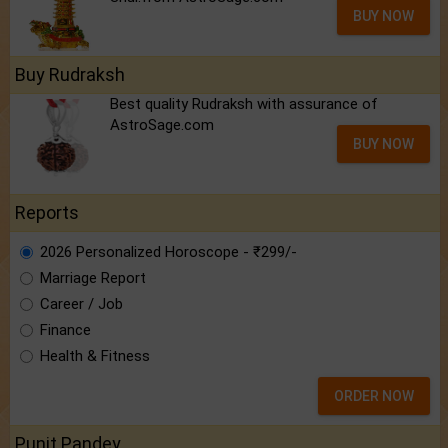
BUY NOW
Buy Rudraksh
Best quality Rudraksh with assurance of
AstroSage.com
BUY NOW
Reports
2026 Personalized Horoscope - ₹299/-
Marriage Report
Career / Job
Finance
Health & Fitness
ORDER NOW
Punit Pandey