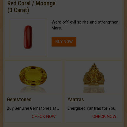
Red Coral / Moonga
(3 Carat)
Ward off evil spirits and strengthen
Mars.
BUY NOW
Gemstones
Yantras
Buy Genuine Gemstones at Best Prices.
Energised Yantras for You.
CHECK NOW
CHECK NOW