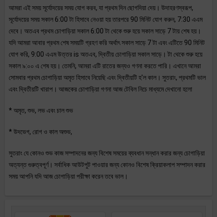
আমরা এই সময় সূর্যোদয়ের সময় যোগ করব, যা প্রথম দিন ছোগদিয়া দেয়। উদাহরণস্বরূপ,
সূর্যোদয়ের সময় সকাল 6:00 টা হিসাবে নেওয়া হয় তারপরে 90 মিনিট যোগ করুন, 7:30 এএম
দেবে। অতএব প্রথম চোগাড়িয়া সকাল 6:00 টা থেকে শুরু হয়ে সকাল সাড়ে 7 টায় শেষ হয়।
যদি আমরা আবার প্রথম শেষ সময়টি গ্রহণ করি অর্থাৎ সকাল সাড়ে 7 টা এবং এটিতে 90 মিনিট
যোগ করি, 9:00 এএম উত্তর is অতএব, দ্বিতীয় চোগাড়িয়া সকাল সাড়ে। টা থেকে শুরু হয়ে
সকাল ৯:০০ এ শেষ হয়। তেমনি, আমরা এটি রাতের জন্যও গণনা করতে পারি। এখানে আমরা
সোমবার প্রথম চোগাড়িয়া অমৃত হিসাবে নিয়েছি এবং দ্বিতীয়টি হ'ল কাল। সুতরাং, প্রথমটি ভাল
এবং দ্বিতীয়টি খারাপ। আজকের চোগাড়িয়া গণনা আজ টেবিল নিচে মাধ্যমে দেখানো হলো
* অমৃত, শুভ, লভ এবং চাল শুভ
* উদভেগ, রোগ ও কাল অশুভ,
সুতরাং যে কোনও শুভ কাজ সম্পাদনের জন্য বিশেষ সময়ের ব্যবধান সন্ধান করার জন্য চোগাড়িয়া
অত্যন্ত গুরুত্বপূর্ণ। সর্বাধিক আউটপুট পাওয়ার জন্য কোনও বিশেষ ক্রিয়াকলাপ সম্পাদন করার
সময় আপনি যদি আজ চোগাড়িয়া পরীক্ষা করেন তবে ভাল।