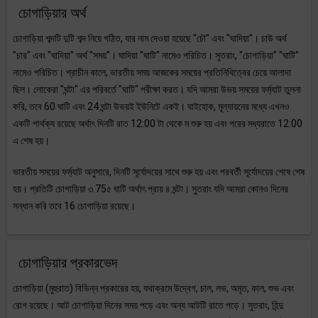
চোগাড়িয়ার অর্থ
চোগাড়িয়া শব্দটি দুটি শব্দ নিয়ে গঠিত, যার নাম দেওয়া হয়েছে "চৌ" এবং "ঘাদিয়া"। চাউ অর্থ
"চার" এবং "ঘাদিয়া" অর্থ "সময়"। ঘাদিয়া "ঘাটি" নামেও পরিচিত। সুতরাং, "চোগাড়িয়া" "ঘাটি"
নামেও পরিচিত। প্রাচীন কালে, ভারতীয় সময় আজকের সময়ের প্রতিনিধিত্বের চেয়ে আলাদা
ছিল। লোকেরা "ঘন্টা" এর পরিবর্তে "ঘাটি" পরীক্ষা করত। যদি আমরা উভয় সময়ের ফর্ম্যাট তুলনা
করি, তবে 60 ঘাটি এবং 24 ঘন্টা উভয়ই ইউনিটে একই। যাইহোক, মূল্যায়নের মধ্যে এখনও
একটি পার্থক্য রয়েছে অর্থাৎ দিনটি রাত 12:00 টা থেকে ম শুরু হয় এবং পরের মধ্যরাতে 12:00
এ শেষ হয়।
ভারতীয় সময়ের ফর্ম্যাট অনুসারে, দিনটি সূর্যোদয়ের সাথে শুরু হয় এবং পরবর্তী সূর্যোদয়ের শেষে শেষ
হয়। প্রতিটি চোগাড়িয়া ৩.75৫ ঘাটি অর্থাৎ প্রায় ৪ ঘন্টা। সুতরাং যদি আমরা কোনও দিনের
সন্ধান করি তবে 16 চোগাড়িয়া রয়েছে।
চোগাড়িয়ার প্রকারভেদ
চোগাড়িয়া (মুহুরাত) বিভিন্ন প্রকারের হয়, যথাক্রমে উদ্বেগ, চাল, লভ, অমৃত, কাল, শুভ এবং
রোগ রয়েছে। আট চোগাড়িয়া দিনের সময় পড়ে এবং অন্য আটটি রাতে পড়ে। সুতরাং, হিন্দু