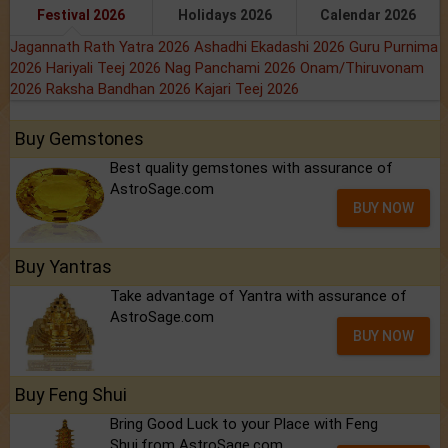
Festival 2026
Holidays 2026
Calendar 2026
Jagannath Rath Yatra 2026
Ashadhi Ekadashi 2026
Guru Purnima
2026
Hariyali Teej 2026
Nag Panchami 2026
Onam/Thiruvonam
2026
Raksha Bandhan 2026
Kajari Teej 2026
Buy Gemstones
Best quality gemstones with assurance of
AstroSage.com
BUY NOW
Buy Yantras
Take advantage of Yantra with assurance of
AstroSage.com
BUY NOW
Buy Feng Shui
Bring Good Luck to your Place with Feng
Shui.from AstroSage.com