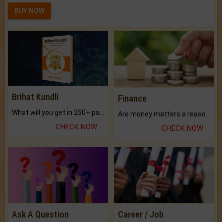
BUY NOW
Brihat Kundli
Finance
What will you get in 250+ pages Colored Brihat Kundli.
Are money matters a reason for the dark-circles under your eyes?
CHECK NOW
CHECK NOW
Ask A Question
Career / Job