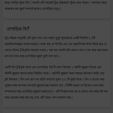
মধ্যে পার্থক্য খুঁজে পাই। আপনি এটি সহজেই হিন্দু পঞ্জিকাতে খুঁজে পেতে পারেন। আপনার শহরে
আজকের শুভ মুহুর্ত সম্পর্কে জানতে চোগাড়িয়া দেখুন।
চোগাড়িয়া কি?
হিন্দু পঞ্জিকা অনুযায়ী এটি মূলত ভাল এবং খারাপ মুহূর্ত মূল্যায়নের একটি সিস্টেম। এটি
জ্যোতিষশাস্ত্রের মাধ্যম দ্বারাও বোঝা যায়, যা স্টার্লার এবং বেদ জ্যোতিষের উপর নির্ভর করে যে
কোনও দিনের 24 ঘন্টার অবস্থা দেখায়। ধরা যাক আপনি যদি কোনও ভাল ও শুভ কাজ শুরু করতে
চান তবে তার জন্য চোগাড়িয়া মুহুর্ত খুবই ভাল হবে।
একটি দিন 24 ঘন্টা থাকে এবং চোগাড়িয়া 16 টি ভাগে বিভক্ত। আটটি মুহুরাত দিনের এবং
আটটি মুহুরাত রাতের জন্য নির্ধারিত থাকে। প্রতিটি মুহুরাত সমান সময়ের ব্যবধানে অর্থাৎ দেড়
ঘন্টা বিভক্ত। দিন এবং রাত সহ প্রতি সপ্তাহে মূলত ১১২ টি মুহুর্ত থাকে। দিন ও রাতের সময়
পুজোর সময় আপনার অবশ্যই মুহুর্তের জ্ঞান থাকতে হবে। নির্দিষ্ট ভ্রমণে বা বিশেষ ও শুভ কাজ
সম্পাদনের সময় চোগাড়িয়া মুহুরাত গুরুত্বপূর্ণ। এটি বিশ্বাস করা হয় যে কোনও শুভ কাজ যদি শুভ
সময় ফ্রেমের সময় করা হয়, তবে এটি আরও ভাল ফলাফল পায়।