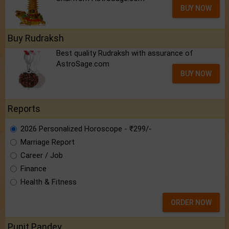
BUY NOW
Buy Rudraksh
Best quality Rudraksh with assurance of
AstroSage.com
BUY NOW
Reports
2026 Personalized Horoscope - ₹299/-
Marriage Report
Career / Job
Finance
Health & Fitness
ORDER NOW
Punit Pandey