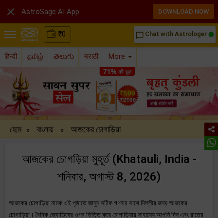

AstroSage AI App
DOWNLOAD NOW
₹
0
Chat with Astrologer
chat_bubble_outline
हिन्दी
தமிழ்
తెలుగు
मराठी
More
হোম
বাংলায়
আজকের চোগাড়িয়া
»
»
আজকের চোগড়িয়া মুহূর্ত (Khatauli, India -
শনিবার, অগাস্ট 8, 2026)
আজকের চোগাড়িয়া নামক এই পৃষ্ঠাতে জানুন সঠিক গণনার সাথে দিল্লীর জন্য আজকের
চোগাড়িয়া। বৈদিক জ্যোতিষের ওপর ভিত্তি করে চোগাড়িয়ার সাহায্যে আপনি দিন এবং রাতের