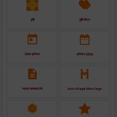
কুষ্ঠী
কুষ্ঠী মিলান
দৈনিক রাশিফল
রাশিফল 2026
আমার আজকার দিন
AstroSage Marriage