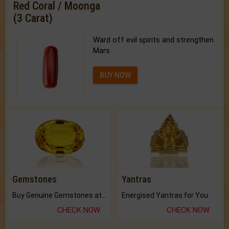
Red Coral / Moonga
(3 Carat)
Ward off evil spirits and strengthen
Mars.
BUY NOW
Gemstones
Yantras
Buy Genuine Gemstones at Best Prices.
Energised Yantras for You.
CHECK NOW
CHECK NOW