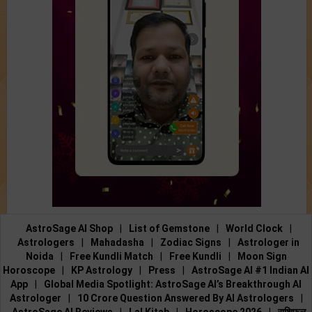
AstroSage AI Shop
|
List of Gemstone
|
World Clock
|
Astrologers
|
Mahadasha
|
Zodiac Signs
|
Astrologer in
Noida
|
Free Kundli Match
|
Free Kundli
|
Moon Sign
Horoscope
|
KP Astrology
|
Press
|
AstroSage AI #1 Indian AI
App
|
Global Media Spotlight: AstroSage AI’s Breakthrough AI
Astrologer
|
10 Crore Question Answered By AI Astrologers
|