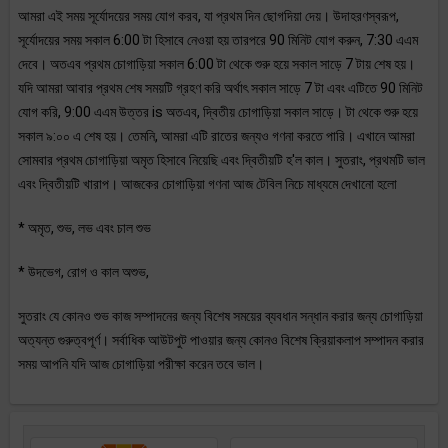
আমরা এই সময় সূর্যোদয়ের সময় যোগ করব, যা প্রথম দিন ছোগদিয়া দেয়। উদাহরণস্বরূপ,
সূর্যোদয়ের সময় সকাল 6:00 টা হিসাবে নেওয়া হয় তারপরে 90 মিনিট যোগ করুন, 7:30 এএম
দেবে। অতএব প্রথম চোগাড়িয়া সকাল 6:00 টা থেকে শুরু হয়ে সকাল সাড়ে 7 টায় শেষ হয়।
যদি আমরা আবার প্রথম শেষ সময়টি গ্রহণ করি অর্থাৎ সকাল সাড়ে 7 টা এবং এটিতে 90 মিনিট
যোগ করি, 9:00 এএম উত্তর is অতএব, দ্বিতীয় চোগাড়িয়া সকাল সাড়ে। টা থেকে শুরু হয়ে
সকাল ৯:০০ এ শেষ হয়। তেমনি, আমরা এটি রাতের জন্যও গণনা করতে পারি। এখানে আমরা
সোমবার প্রথম চোগাড়িয়া অমৃত হিসাবে নিয়েছি এবং দ্বিতীয়টি হ'ল কাল। সুতরাং, প্রথমটি ভাল
এবং দ্বিতীয়টি খারাপ। আজকের চোগাড়িয়া গণনা আজ টেবিল নিচে মাধ্যমে দেখানো হলো
* অমৃত, শুভ, লভ এবং চাল শুভ
* উদভেগ, রোগ ও কাল অশুভ,
সুতরাং যে কোনও শুভ কাজ সম্পাদনের জন্য বিশেষ সময়ের ব্যবধান সন্ধান করার জন্য চোগাড়িয়া
অত্যন্ত গুরুত্বপূর্ণ। সর্বাধিক আউটপুট পাওয়ার জন্য কোনও বিশেষ ক্রিয়াকলাপ সম্পাদন করার
সময় আপনি যদি আজ চোগাড়িয়া পরীক্ষা করেন তবে ভাল।