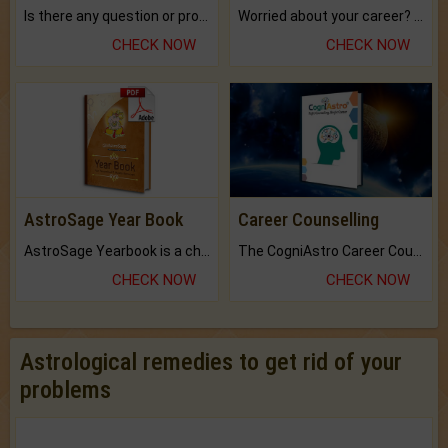
Is there any question or problem lingering.
Worried about your career? don't know what is.
CHECK NOW
CHECK NOW
AstroSage Year Book
Career Counselling
AstroSage Yearbook is a channel to fulfill your dreams and destiny.
The CogniAstro Career Counselling Report is the most comprehensive report available on this topic.
CHECK NOW
CHECK NOW
Astrological remedies to get rid of your
problems