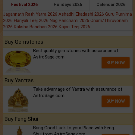
Festival 2026
Holidays 2026
Calendar 2026
Jagannath Rath Yatra 2026
Ashadhi Ekadashi 2026
Guru Purnima
2026
Hariyali Teej 2026
Nag Panchami 2026
Onam/Thiruvonam
2026
Raksha Bandhan 2026
Kajari Teej 2026
Buy Gemstones
Best quality gemstones with assurance of
AstroSage.com
BUY NOW
Buy Yantras
Take advantage of Yantra with assurance of
AstroSage.com
BUY NOW
Buy Feng Shui
Bring Good Luck to your Place with Feng
Shui.from AstroSage.com