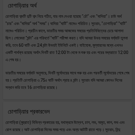
চোগাড়িয়ার অর্থ
চোগাড়িয়া শব্দটি দুটি শব্দ নিয়ে গঠিত, যার নাম দেওয়া হয়েছে "চৌ" এবং "ঘাদিয়া"। চাউ অর্থ
"চার" এবং "ঘাদিয়া" অর্থ "সময়"। ঘাদিয়া "ঘাটি" নামেও পরিচিত। সুতরাং, "চোগাড়িয়া" "ঘাটি"
নামেও পরিচিত। প্রাচীন কালে, ভারতীয় সময় আজকের সময়ের প্রতিনিধিত্বের চেয়ে আলাদা
ছিল। লোকেরা "ঘন্টা" এর পরিবর্তে "ঘাটি" পরীক্ষা করত। যদি আমরা উভয় সময়ের ফর্ম্যাট তুলনা
করি, তবে 60 ঘাটি এবং 24 ঘন্টা উভয়ই ইউনিটে একই। যাইহোক, মূল্যায়নের মধ্যে এখনও
একটি পার্থক্য রয়েছে অর্থাৎ দিনটি রাত 12:00 টা থেকে ম শুরু হয় এবং পরের মধ্যরাতে 12:00
এ শেষ হয়।
ভারতীয় সময়ের ফর্ম্যাট অনুসারে, দিনটি সূর্যোদয়ের সাথে শুরু হয় এবং পরবর্তী সূর্যোদয়ের শেষে শেষ
হয়। প্রতিটি চোগাড়িয়া ৩.75৫ ঘাটি অর্থাৎ প্রায় ৪ ঘন্টা। সুতরাং যদি আমরা কোনও দিনের
সন্ধান করি তবে 16 চোগাড়িয়া রয়েছে।
চোগাড়িয়ার প্রকারভেদ
চোগাড়িয়া (মুহুরাত) বিভিন্ন প্রকারের হয়, যথাক্রমে উদ্বেগ, চাল, লভ, অমৃত, কাল, শুভ এবং
রোগ রয়েছে। আট চোগাড়িয়া দিনের সময় পড়ে এবং অন্য আটটি রাতে পড়ে। সুতরাং, হিন্দু