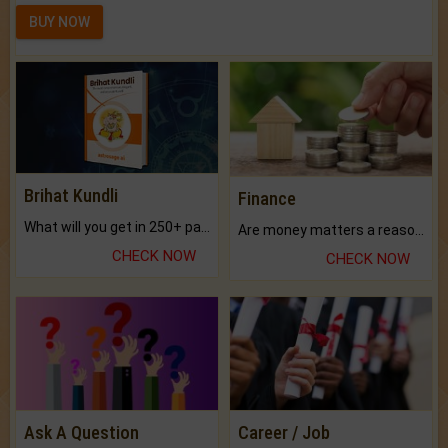
BUY NOW
Brihat Kundli
Finance
What will you get in 250+ pages Colored Brihat Kundli.
Are money matters a reason for the dark-circles under your eyes?
CHECK NOW
CHECK NOW
Ask A Question
Career / Job