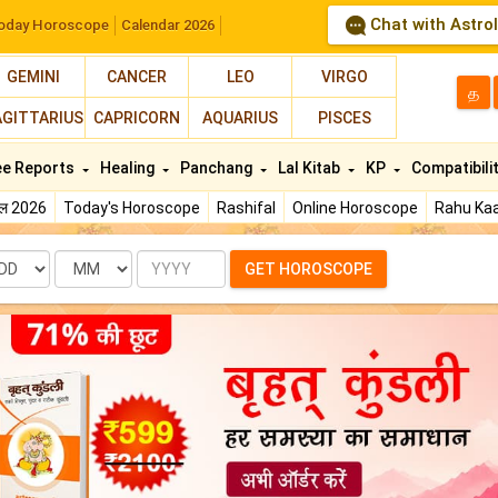
Chat with Astro
oday Horoscope
Calendar 2026
GEMINI
CANCER
LEO
VIRGO
த
AGITTARIUS
CAPRICORN
AQUARIUS
PISCES
ee Reports
Healing
Panchang
Lal Kitab
KP
Compatibili
फल 2026
Today's Horoscope
Rashifal
Online Horoscope
Rahu Kaa
te
Month
Year
GET HOROSCOPE