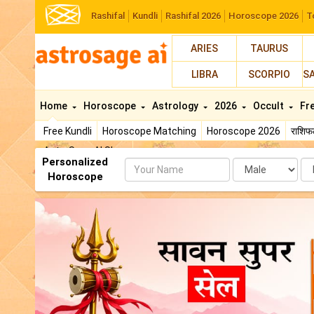
Rashifal
Kundli
Rashifal 2026
Horoscope 2026
T
ARIES
TAURUS
LIBRA
SCORPIO
S
Home
Horoscope
Astrology
2026
Occult
Fr
Free Kundli
Horoscope Matching
Horoscope 2026
राशि
AstroSage AI Shop
Personalized
Name
Da
Horoscope