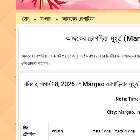
হোম
বাংলায়
আজকের চোগাড়িয়া
»
»
আজকের চোগড়িয়া মুহূর্ত (Ma
আজকের চোগাড়িয়া নামক এই পৃষ্ঠাতে জানুন সঠিক গণনার সাথে দিল্লীর জন্য আজকের চোগ
গুলি জানতে পারবেন।
শনিবার, অগাস্ট 8, 2026 শে Margao চোগাড়িয়ার মুহূর্ত
Note:
Time b
City:
Margao, Ind
দিন
ফলাফল
প্রবেশ সময় - প্রস্থান সময়
চৌঘরিয়া