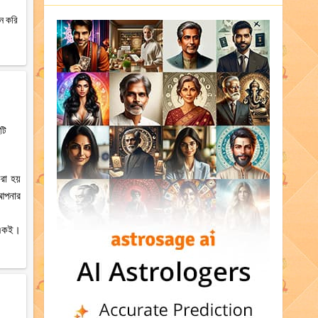
ান করি
টি
রা হয়
 আপনার
ে একই।