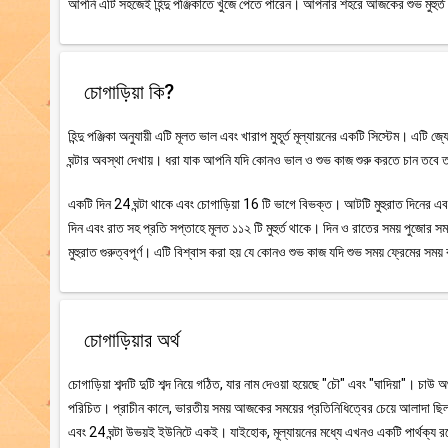
আপনি এটি সহজেই হিন্দু পঞ্জিকাতে খুঁজে পেতে পারেন। আপনার শহরে আজকের শুভ মুহুর্ত 
চোগাড়িয়া কি?
হিন্দু পঞ্জিকা অনুযায়ী এটি মূলত ভাল এবং খারাপ মুহূর্ত মূল্যায়নের একটি সিস্টেম। এটি 
ঘন্টার অবস্থা দেখায়। ধরা যাক আপনি যদি কোনও ভাল ও শুভ কাজ শুরু করতে চান তবে তা
একটি দিন 24 ঘন্টা থাকে এবং চোগাড়িয়া 16 টি ভাগে বিভক্ত। আটটি মুহুরাত দিনের এবং আট
দিন এবং রাত সহ প্রতি সপ্তাহে মূলত ১১২ টি মুহুর্ত থাকে। দিন ও রাতের সময় পুজোর সময়
মুহুরাত গুরুত্বপূর্ণ। এটি বিশ্বাস করা হয় যে কোনও শুভ কাজ যদি শুভ সময় ফ্রেমের স
চোগাড়িয়ার অর্থ
চোগাড়িয়া শব্দটি দুটি শব্দ নিয়ে গঠিত, যার নাম দেওয়া হয়েছে "চৌ" এবং "ঘাদিয়া"। চাউ 
পরিচিত। প্রাচীন কালে, ভারতীয় সময় আজকের সময়ের প্রতিনিধিত্বের চেয়ে আলাদা ছিল।
এবং 24 ঘন্টা উভয়ই ইউনিটে একই। যাইহোক, মূল্যায়নের মধ্যে এখনও একটি পার্থক্য রয