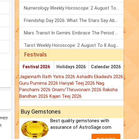
Numerology Weekly Horoscope: 2 August To 8 August, 2026
Friendship Day 2026: What The Stars Say About Your Best Friend!
Mars Transit In Gemini: Embrace The Period Full Of Energy & Intelligence
Tarot Weekly Horoscope: 2 August To 8 August, 2026
Festivals
Festival 2026
Holidays 2026
Calendar 2026
Jagannath Rath Yatra 2026
Ashadhi Ekadashi 2026
Guru Purnima 2026
Hariyali Teej 2026
Nag
Panchami 2026
Onam/Thiruvonam 2026
Raksha
Bandhan 2026
Kajari Teej 2026
Buy Gemstones
 দেখতে
Best quality gemstones with
ষত
assurance of AstroSage.com
।