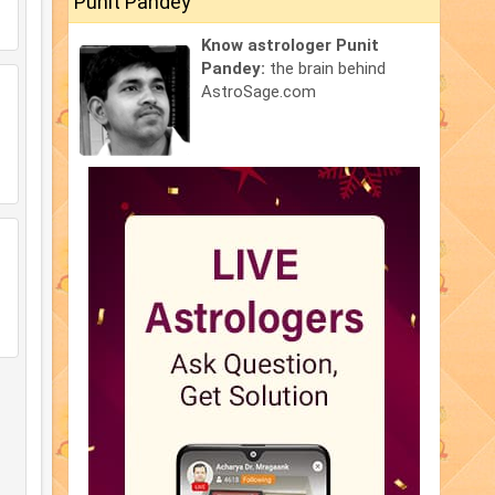
Punit Pandey
Know astrologer Punit
Pandey:
the brain behind
AstroSage.com