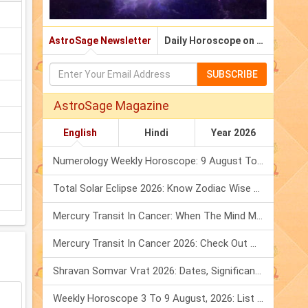
AstroSage Newsletter
Daily Horoscope on Email
SUBSCRIBE
AstroSage Magazine
English
Hindi
Year 2026
Numerology Weekly Horoscope: 9 August To 15 August, 2026
Total Solar Eclipse 2026: Know Zodiac Wise Prediction
Mercury Transit In Cancer: When The Mind Meets The Heart!
Mercury Transit In Cancer 2026: Check Out What It Brings For You
Shravan Somvar Vrat 2026: Dates, Significance & Rituals In August
Weekly Horoscope 3 To 9 August, 2026: List Of Fasts & Festivals