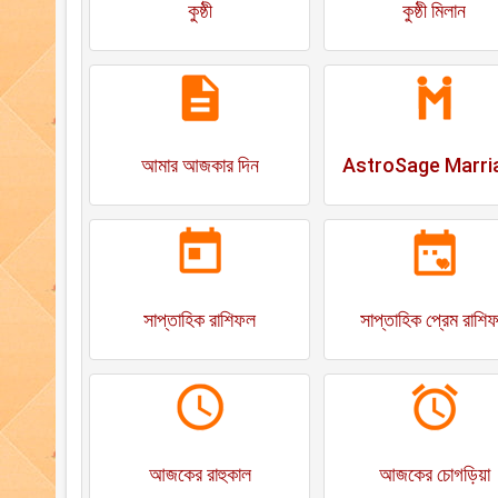
কুষ্ঠী
কুষ্ঠী মিলান
আমার আজকার দিন
AstroSage Marri
সাপ্তাহিক রাশিফল
সাপ্তাহিক প্রেম রাশি
আজকের রাহুকাল
আজকের চোগড়িয়া