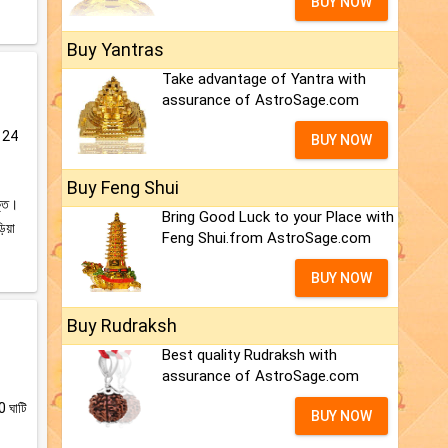
BUY NOW
Buy Yantras
Take advantage of Yantra with
assurance of AstroSage.com
ের 24
BUY NOW
Buy Feng Shui
ক্ত।
Bring Good Luck to your Place with
ড়িয়া
Feng Shui.from AstroSage.com
BUY NOW
Buy Rudraksh
Best quality Rudraksh with
assurance of AstroSage.com
0 ঘাটি
BUY NOW