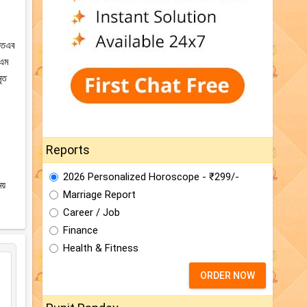
 অতএব
এএম
ৃত
Reports
2026 Personalized Horoscope - ₹299/-
য়
Marriage Report
Career / Job
Finance
Health & Fitness
ORDER NOW