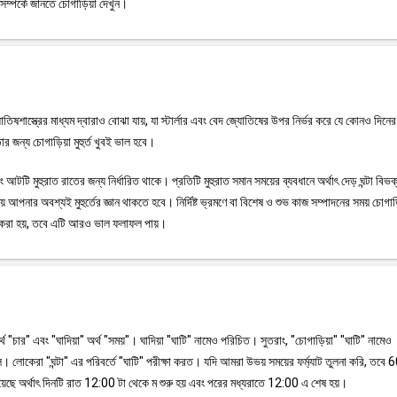
সম্পর্কে জানতে চোগাড়িয়া দেখুন।
জ্যোতিষশাস্ত্রের মাধ্যম দ্বারাও বোঝা যায়, যা স্টার্লার এবং বেদ জ্যোতিষের উপর নির্ভর করে যে কোনও দিন
র জন্য চোগাড়িয়া মুহুর্ত খুবই ভাল হবে।
টি মুহুরাত রাতের জন্য নির্ধারিত থাকে। প্রতিটি মুহুরাত সমান সময়ের ব্যবধানে অর্থাৎ দেড় ঘন্টা বিভ
 আপনার অবশ্যই মুহুর্তের জ্ঞান থাকতে হবে। নির্দিষ্ট ভ্রমণে বা বিশেষ ও শুভ কাজ সম্পাদনের সময় চোগা
ময় করা হয়, তবে এটি আরও ভাল ফলাফল পায়।
অর্থ "চার" এবং "ঘাদিয়া" অর্থ "সময়"। ঘাদিয়া "ঘাটি" নামেও পরিচিত। সুতরাং, "চোগাড়িয়া" "ঘাটি" নামেও
 লোকেরা "ঘন্টা" এর পরিবর্তে "ঘাটি" পরীক্ষা করত। যদি আমরা উভয় সময়ের ফর্ম্যাট তুলনা করি, তবে 6
়েছে অর্থাৎ দিনটি রাত 12:00 টা থেকে ম শুরু হয় এবং পরের মধ্যরাতে 12:00 এ শেষ হয়।