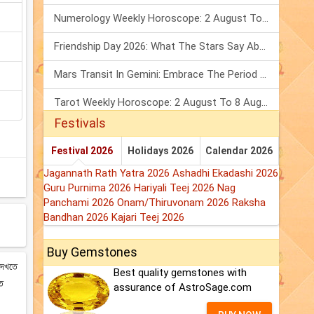
Numerology Weekly Horoscope: 2 August To 8 August, 2026
Friendship Day 2026: What The Stars Say About Your Best Friend!
Mars Transit In Gemini: Embrace The Period Full Of Energy & Intelligence
Tarot Weekly Horoscope: 2 August To 8 August, 2026
Festivals
Festival 2026
Holidays 2026
Calendar 2026
Jagannath Rath Yatra 2026
Ashadhi Ekadashi 2026
Guru Purnima 2026
Hariyali Teej 2026
Nag
Panchami 2026
Onam/Thiruvonam 2026
Raksha
Bandhan 2026
Kajari Teej 2026
Buy Gemstones
 দেখতে
Best quality gemstones with
ষত
assurance of AstroSage.com
।