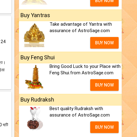
BUY NOW
Buy Yantras
Take advantage of Yantra with
assurance of AstroSage.com
ের 24
BUY NOW
Buy Feng Shui
ক্ত।
Bring Good Luck to your Place with
ড়িয়া
Feng Shui.from AstroSage.com
BUY NOW
Buy Rudraksh
Best quality Rudraksh with
assurance of AstroSage.com
0 ঘাটি
BUY NOW