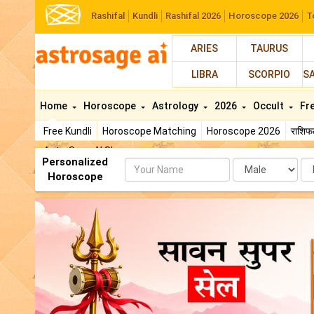
Rashifal
Kundli
Rashifal 2026
Horoscope 2026
T
ARIES
TAURUS
LIBRA
SCORPIO
S
Home
Horoscope
Astrology
2026
Occult
Fr
Free Kundli
Horoscope Matching
Horoscope 2026
राशि
AstroSage AI Shop
Personalized
Name
Da
Horoscope