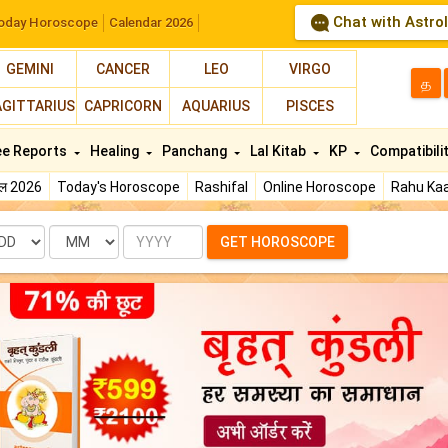
Chat with Astro
oday Horoscope
Calendar 2026
GEMINI
CANCER
LEO
VIRGO
த
AGITTARIUS
CAPRICORN
AQUARIUS
PISCES
ee Reports
Healing
Panchang
Lal Kitab
KP
Compatibili
फल 2026
Today's Horoscope
Rashifal
Online Horoscope
Rahu Kaa
te
Month
Year
GET HOROSCOPE