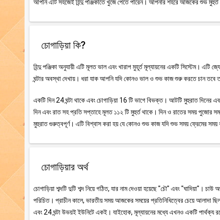
আপনি এটি সহজেই হিন্দু পঞ্জিকাতে খুঁজে পেতে পারেন। আপনার শহরে আজকের শুভ মুহুর্ত 
চোগাড়িয়া কি?
হিন্দু পঞ্জিকা অনুযায়ী এটি মূলত ভাল এবং খারাপ মুহূর্ত মূল্যায়নের একটি সিস্টেম। এটি 
ঘন্টার অবস্থা দেখায়। ধরা যাক আপনি যদি কোনও ভাল ও শুভ কাজ শুরু করতে চান তবে তা
একটি দিন 24 ঘন্টা থাকে এবং চোগাড়িয়া 16 টি ভাগে বিভক্ত। আটটি মুহুরাত দিনের এবং আট
দিন এবং রাত সহ প্রতি সপ্তাহে মূলত ১১২ টি মুহুর্ত থাকে। দিন ও রাতের সময় পুজোর সময়
মুহুরাত গুরুত্বপূর্ণ। এটি বিশ্বাস করা হয় যে কোনও শুভ কাজ যদি শুভ সময় ফ্রেমের স
চোগাড়িয়ার অর্থ
চোগাড়িয়া শব্দটি দুটি শব্দ নিয়ে গঠিত, যার নাম দেওয়া হয়েছে "চৌ" এবং "ঘাদিয়া"। চাউ 
পরিচিত। প্রাচীন কালে, ভারতীয় সময় আজকের সময়ের প্রতিনিধিত্বের চেয়ে আলাদা ছিল।
এবং 24 ঘন্টা উভয়ই ইউনিটে একই। যাইহোক, মূল্যায়নের মধ্যে এখনও একটি পার্থক্য রয