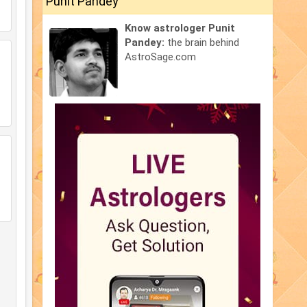
Punit Pandey
Know astrologer Punit
Pandey:
the brain behind
AstroSage.com