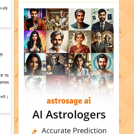
ান করি
টি
রা হয়
 আপনার
ে একই।