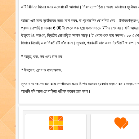
এটি বিভিন্ন দিনের জন্য একেবারেই আলাদা। দিবস চোগাড়িয়ার জন্য, আমাদের সূর্যোদয় এ
আমরা এই সময় সূর্যোদয়ের সময় যোগ করব, যা প্রথম দিন ছোগদিয়া দেয়। উদাহরণস্বর
প্রথম চোগাড়িয়া সকাল 6:00 টা থেকে শুরু হয়ে সকাল সাড়ে 7 টায় শেষ হয়। যদি আম
উত্তর is অতএব, দ্বিতীয় চোগাড়িয়া সকাল সাড়ে। টা থেকে শুরু হয়ে সকাল ৯:০০ এ
হিসাবে নিয়েছি এবং দ্বিতীয়টি হ'ল কাল। সুতরাং, প্রথমটি ভাল এবং দ্বিতীয়টি খার
* অমৃত, শুভ, লভ এবং চাল শুভ
* উদভেগ, রোগ ও কাল অশুভ,
সুতরাং যে কোনও শুভ কাজ সম্পাদনের জন্য বিশেষ সময়ের ব্যবধান সন্ধান করার জন্য চোগা
আপনি যদি আজ চোগাড়িয়া পরীক্ষা করেন তবে ভাল।