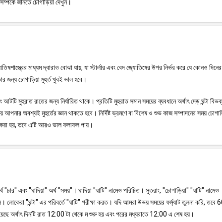
সম্পর্কে জানতে চোগাড়িয়া দেখুন।
জ্যোতিষশাস্ত্রের মাধ্যম দ্বারাও বোঝা যায়, যা স্টার্লার এবং বেদ জ্যোতিষের উপর নির্ভর করে যে কোনও দিন
র জন্য চোগাড়িয়া মুহুর্ত খুবই ভাল হবে।
টি মুহুরাত রাতের জন্য নির্ধারিত থাকে। প্রতিটি মুহুরাত সমান সময়ের ব্যবধানে অর্থাৎ দেড় ঘন্টা বিভ
 আপনার অবশ্যই মুহুর্তের জ্ঞান থাকতে হবে। নির্দিষ্ট ভ্রমণে বা বিশেষ ও শুভ কাজ সম্পাদনের সময় চোগা
ময় করা হয়, তবে এটি আরও ভাল ফলাফল পায়।
অর্থ "চার" এবং "ঘাদিয়া" অর্থ "সময়"। ঘাদিয়া "ঘাটি" নামেও পরিচিত। সুতরাং, "চোগাড়িয়া" "ঘাটি" নামেও
 লোকেরা "ঘন্টা" এর পরিবর্তে "ঘাটি" পরীক্ষা করত। যদি আমরা উভয় সময়ের ফর্ম্যাট তুলনা করি, তবে 6
়েছে অর্থাৎ দিনটি রাত 12:00 টা থেকে ম শুরু হয় এবং পরের মধ্যরাতে 12:00 এ শেষ হয়।