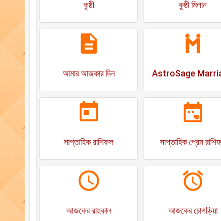
কুষ্ঠী
কুষ্ঠী মিলান
আমার আজকার দিন
AstroSage Marri
সাপ্তাহিক রাশিফল
সাপ্তাহিক প্রেম রাশি
আজকের রাহুকাল
আজকের চোগড়িয়া