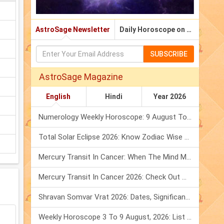
AstroSage Newsletter
Daily Horoscope on Email
SUBSCRIBE
AstroSage Magazine
English
Hindi
Year 2026
Numerology Weekly Horoscope: 9 August To 15 August, 2026
Total Solar Eclipse 2026: Know Zodiac Wise Prediction
Mercury Transit In Cancer: When The Mind Meets The Heart!
Mercury Transit In Cancer 2026: Check Out What It Brings For You
Shravan Somvar Vrat 2026: Dates, Significance & Rituals In August
Weekly Horoscope 3 To 9 August, 2026: List Of Fasts & Festivals