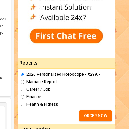
 অতএব
এএম
ৃত
Reports
2026 Personalized Horoscope - ₹299/-
য়
Marriage Report
Career / Job
Finance
Health & Fitness
ORDER NOW