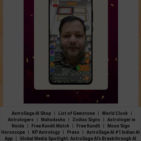
AstroSage AI Shop
|
List of Gemstone
|
World Clock
|
Astrologers
|
Mahadasha
|
Zodiac Signs
|
Astrologer in
Noida
|
Free Kundli Match
|
Free Kundli
|
Moon Sign
Horoscope
|
KP Astrology
|
Press
|
AstroSage AI #1 Indian AI
App
|
Global Media Spotlight: AstroSage AI’s Breakthrough AI