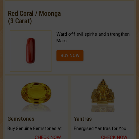
Red Coral / Moonga
(3 Carat)
Ward off evil spirits and strengthen
Mars.
BUY NOW
Gemstones
Yantras
Buy Genuine Gemstones at Best Prices.
Energised Yantras for You.
CHECK NOW
CHECK NOW