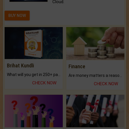
Cloud.
BUY NOW
Brihat Kundli
Finance
What will you get in 250+ pages Colored Brihat Kundli.
Are money matters a reason for the dark-circles under your eyes?
CHECK NOW
CHECK NOW