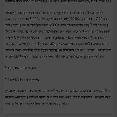
সূর্যাস্তের মধ্যে সময় গণনা করতে হবে এবং এটি 8 দ্বারা বিভক্ত করতে হবে, যা 90 মিনিট হয়।
আমরা এই সময় সূর্যোদয়ের সময় যোগ করব, যা প্রথম দিন ছোগদিয়া দেয়। উদাহরণস্বরূপ,
সূর্যোদয়ের সময় সকাল 6:00 টা হিসাবে নেওয়া হয় তারপরে 90 মিনিট যোগ করুন, 7:30 এএম
দেবে। অতএব প্রথম চোগাড়িয়া সকাল 6:00 টা থেকে শুরু হয়ে সকাল সাড়ে 7 টায় শেষ হয়।
যদি আমরা আবার প্রথম শেষ সময়টি গ্রহণ করি অর্থাৎ সকাল সাড়ে 7 টা এবং এটিতে 90 মিনিট
যোগ করি, 9:00 এএম উত্তর is অতএব, দ্বিতীয় চোগাড়িয়া সকাল সাড়ে। টা থেকে শুরু হয়ে
সকাল ৯:০০ এ শেষ হয়। তেমনি, আমরা এটি রাতের জন্যও গণনা করতে পারি। এখানে আমরা
সোমবার প্রথম চোগাড়িয়া অমৃত হিসাবে নিয়েছি এবং দ্বিতীয়টি হ'ল কাল। সুতরাং, প্রথমটি ভাল
এবং দ্বিতীয়টি খারাপ। আজকের চোগাড়িয়া গণনা আজ টেবিল নিচে মাধ্যমে দেখানো হলো
* অমৃত, শুভ, লভ এবং চাল শুভ
* উদভেগ, রোগ ও কাল অশুভ,
সুতরাং যে কোনও শুভ কাজ সম্পাদনের জন্য বিশেষ সময়ের ব্যবধান সন্ধান করার জন্য চোগাড়িয়া
অত্যন্ত গুরুত্বপূর্ণ। সর্বাধিক আউটপুট পাওয়ার জন্য কোনও বিশেষ ক্রিয়াকলাপ সম্পাদন করার
সময় আপনি যদি আজ চোগাড়িয়া পরীক্ষা করেন তবে ভাল।