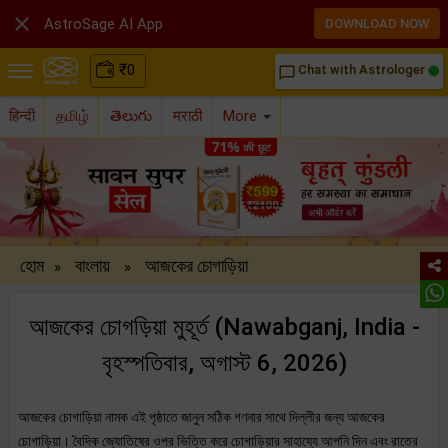

AstroSage AI App
DOWNLOAD NOW
₹
0
Chat with Astrologer
chat_bubble_outline
हिन्दी
தமிழ்
తెలుగు
मराठी
More
হোম
বাংলায়
আজকের চোগাড়িয়া
»
»
আজকের চোগড়িয়া মুহূর্ত (Nawabganj, India -
বৃহস্পতিবার, অগাস্ট 6, 2026)
আজকের চোগাড়িয়া নামক এই পৃষ্ঠাতে জানুন সঠিক গণনার সাথে দিল্লীর জন্য আজকের
চোগাড়িয়া। বৈদিক জ্যোতিষের ওপর ভিত্তি করে চোগাড়িয়ার সাহায্যে আপনি দিন এবং রাতের