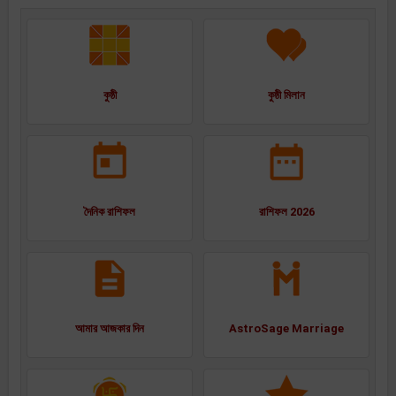
কুষ্ঠী
কুষ্ঠী মিলান
দৈনিক রাশিফল
রাশিফল 2026
আমার আজকার দিন
AstroSage Marriage