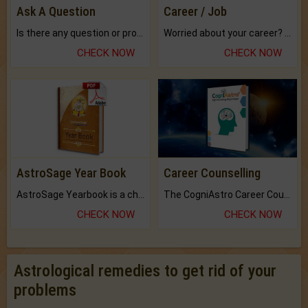
Ask A Question
Career / Job
Is there any question or problem lingering.
Worried about your career? don't know what is.
CHECK NOW
CHECK NOW
AstroSage Year Book
Career Counselling
AstroSage Yearbook is a channel to fulfill your dreams and destiny.
The CogniAstro Career Counselling Report is the most comprehensive report available on this topic.
CHECK NOW
CHECK NOW
Astrological remedies to get rid of your
problems