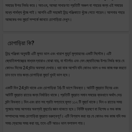
সময়ের উপর নির্ভর করে। অতএব, আমরা সাধারণত প্রতিটি অঞ্চল বা শহরের জন্য এই সময়ের
মধ্যে পার্থক্য খুঁজে পাই। আপনি এটি সহজেই হিন্দু পঞ্জিকাতে খুঁজে পেতে পারেন। আপনার শহরে
আজকের শুভ মুহুর্ত সম্পর্কে জানতে চোগাড়িয়া দেখুন।
চোগাড়িয়া কি?
হিন্দু পঞ্জিকা অনুযায়ী এটি মূলত ভাল এবং খারাপ মুহূর্ত মূল্যায়নের একটি সিস্টেম। এটি
জ্যোতিষশাস্ত্রের মাধ্যম দ্বারাও বোঝা যায়, যা স্টার্লার এবং বেদ জ্যোতিষের উপর নির্ভর করে যে
কোনও দিনের 24 ঘন্টার অবস্থা দেখায়। ধরা যাক আপনি যদি কোনও ভাল ও শুভ কাজ শুরু করতে
চান তবে তার জন্য চোগাড়িয়া মুহুর্ত খুবই ভাল হবে।
একটি দিন 24 ঘন্টা থাকে এবং চোগাড়িয়া 16 টি ভাগে বিভক্ত। আটটি মুহুরাত দিনের এবং
আটটি মুহুরাত রাতের জন্য নির্ধারিত থাকে। প্রতিটি মুহুরাত সমান সময়ের ব্যবধানে অর্থাৎ দেড়
ঘন্টা বিভক্ত। দিন এবং রাত সহ প্রতি সপ্তাহে মূলত ১১২ টি মুহুর্ত থাকে। দিন ও রাতের সময়
পুজোর সময় আপনার অবশ্যই মুহুর্তের জ্ঞান থাকতে হবে। নির্দিষ্ট ভ্রমণে বা বিশেষ ও শুভ কাজ
সম্পাদনের সময় চোগাড়িয়া মুহুরাত গুরুত্বপূর্ণ। এটি বিশ্বাস করা হয় যে কোনও শুভ কাজ যদি শুভ
সময় ফ্রেমের সময় করা হয়, তবে এটি আরও ভাল ফলাফল পায়।