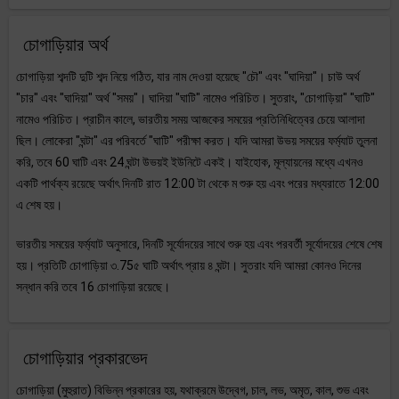
চোগাড়িয়ার অর্থ
চোগাড়িয়া শব্দটি দুটি শব্দ নিয়ে গঠিত, যার নাম দেওয়া হয়েছে "চৌ" এবং "ঘাদিয়া"। চাউ অর্থ
"চার" এবং "ঘাদিয়া" অর্থ "সময়"। ঘাদিয়া "ঘাটি" নামেও পরিচিত। সুতরাং, "চোগাড়িয়া" "ঘাটি"
নামেও পরিচিত। প্রাচীন কালে, ভারতীয় সময় আজকের সময়ের প্রতিনিধিত্বের চেয়ে আলাদা
ছিল। লোকেরা "ঘন্টা" এর পরিবর্তে "ঘাটি" পরীক্ষা করত। যদি আমরা উভয় সময়ের ফর্ম্যাট তুলনা
করি, তবে 60 ঘাটি এবং 24 ঘন্টা উভয়ই ইউনিটে একই। যাইহোক, মূল্যায়নের মধ্যে এখনও
একটি পার্থক্য রয়েছে অর্থাৎ দিনটি রাত 12:00 টা থেকে ম শুরু হয় এবং পরের মধ্যরাতে 12:00
এ শেষ হয়।
ভারতীয় সময়ের ফর্ম্যাট অনুসারে, দিনটি সূর্যোদয়ের সাথে শুরু হয় এবং পরবর্তী সূর্যোদয়ের শেষে শেষ
হয়। প্রতিটি চোগাড়িয়া ৩.75৫ ঘাটি অর্থাৎ প্রায় ৪ ঘন্টা। সুতরাং যদি আমরা কোনও দিনের
সন্ধান করি তবে 16 চোগাড়িয়া রয়েছে।
চোগাড়িয়ার প্রকারভেদ
চোগাড়িয়া (মুহুরাত) বিভিন্ন প্রকারের হয়, যথাক্রমে উদ্বেগ, চাল, লভ, অমৃত, কাল, শুভ এবং