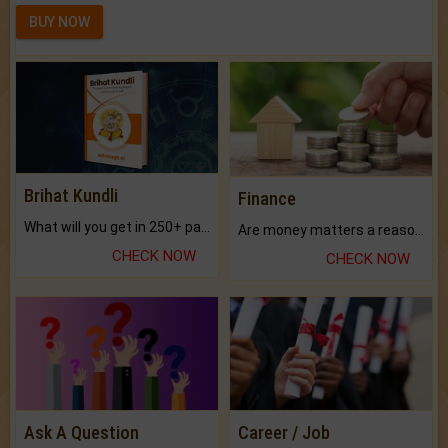
BUY NOW
Brihat Kundli
Finance
What will you get in 250+ pages Colored Brihat Kundli.
Are money matters a reason for the dark-circles under your eyes?
CHECK NOW
CHECK NOW
Ask A Question
Career / Job