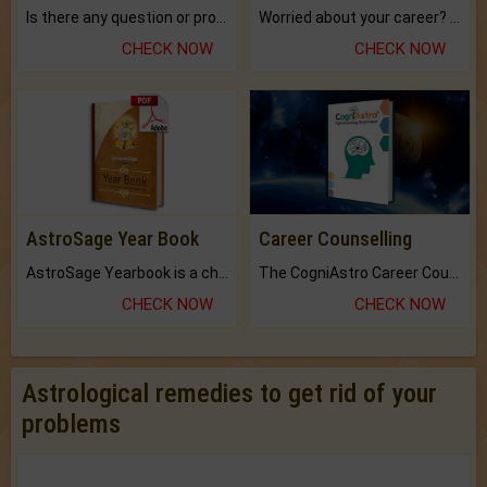
Is there any question or problem lingering.
Worried about your career? don't know what is.
CHECK NOW
CHECK NOW
AstroSage Year Book
Career Counselling
AstroSage Yearbook is a channel to fulfill your dreams and destiny.
The CogniAstro Career Counselling Report is the most comprehensive report available on this topic.
CHECK NOW
CHECK NOW
Astrological remedies to get rid of your
problems