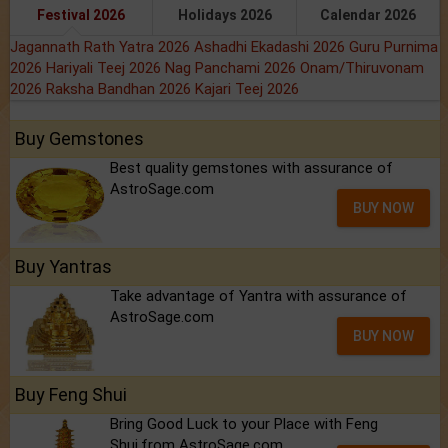
Festival 2026
Holidays 2026
Calendar 2026
Jagannath Rath Yatra 2026
Ashadhi Ekadashi 2026
Guru Purnima
2026
Hariyali Teej 2026
Nag Panchami 2026
Onam/Thiruvonam
2026
Raksha Bandhan 2026
Kajari Teej 2026
Buy Gemstones
Best quality gemstones with assurance of
AstroSage.com
BUY NOW
Buy Yantras
Take advantage of Yantra with assurance of
AstroSage.com
BUY NOW
Buy Feng Shui
Bring Good Luck to your Place with Feng
Shui.from AstroSage.com