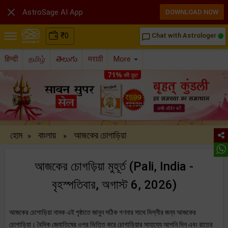

AstroSage AI App
DOWNLOAD NOW
₹
0
Chat with Astrologer
chat_bubble_outline
हिन्दी
தமிழ்
తెలుగు
मराठी
More
হোম
বাংলায়
আজকের চোগাড়িয়া
»
»
আজকের চোগড়িয়া মুহূর্ত (Pali, India -
বৃহস্পতিবার, অগাস্ট 6, 2026)
আজকের চোগাড়িয়া নামক এই পৃষ্ঠাতে জানুন সঠিক গণনার সাথে দিল্লীর জন্য আজকের
চোগাড়িয়া। বৈদিক জ্যোতিষের ওপর ভিত্তি করে চোগাড়িয়ার সাহায্যে আপনি দিন এবং রাতের