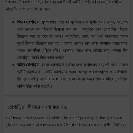
পঞ্জিকায় দুটি ধরণের চোগাড়িয়া বিদ্যমান এবং উভয়ই আটটি চোগাড়িয়া (মুহুরাত) নিয়ে গঠিত।
আসুন নীচে সেগুলো দেখে নেয়া যাক :
দিনের চোগাড়িয়া:
মূলতমধ্যে সময় হয় সূর্যোদয় এবং সূর্যাস্তের। অমৃত, লভ, শুভ
এবং চালকে শুভ হিসাবে বিবেচনা করা হয়। অমৃতকে সেরা চোগাড়িয়া হিসাবে
বিবেচনা করা হয় তবে চল ভাল। অন্যদিকে, রোগ, কল এবং উদভেগকে অশুভ
মুহুর্ত হিসাবে বিবেচনা করা হয়। আমরা কোনও ভাল কাজ সম্পাদন করার সময়
অশুভ ছোগাদিয়া এড়িয়ে চলি। আপনার আরও ভাল বোঝার জন্য আমরা দিন
চোগাড়িয়া চার্টের নীচে বর্ণনা করেছি।
রাত্রি চোগাড়িয়া:
রাতের চোগাড়িয়া সূর্যাস্ত এবং সূর্যোদয়ের মধ্যবর্তী সময়। রাতে
আটটি চোগাড়িয়া। নাইট চোগাড়িয়া জন্য প্রাপ্ত ফলাফলগুলিও ডে চৌগাদিয়া
হিসাবে একই। আপনার আরও ভাল বোঝার জন্য আমরা আবার রাত্রি চোগাড়িয়া
চার্টের নীচে বর্ণনা করেছি।
চোগাড়িয়া কীভাবে গণনা করা যায়
এটি বিভিন্ন দিনের জন্য একেবারেই আলাদা। দিবস চোগাড়িয়ার জন্য, আমাদের সূর্যোদয় এবং
সূর্যাস্তের মধ্যে সময় গণনা করতে হবে এবং এটি 8 দ্বারা বিভক্ত করতে হবে, যা 90 মিনিট হয়।