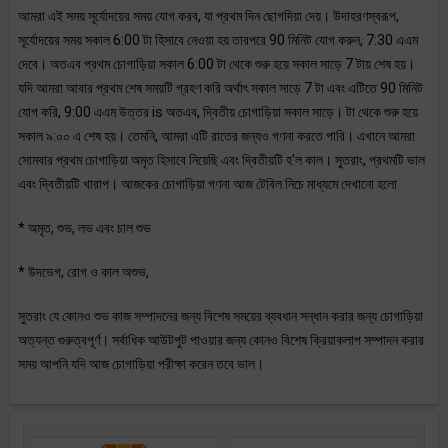
আমরা এই সময় সূর্যোদয়ের সময় যোগ করব, যা প্রথম দিন ছোগদিয়া দেয়। উদাহরণস্বরূপ,
সূর্যোদয়ের সময় সকাল 6:00 টা হিসাবে নেওয়া হয় তারপরে 90 মিনিট যোগ করুন, 7:30 এএম
দেবে। অতএব প্রথম চোগাড়িয়া সকাল 6:00 টা থেকে শুরু হয়ে সকাল সাড়ে 7 টায় শেষ হয়।
যদি আমরা আবার প্রথম শেষ সময়টি গ্রহণ করি অর্থাৎ সকাল সাড়ে 7 টা এবং এটিতে 90 মিনিট
যোগ করি, 9:00 এএম উত্তর is অতএব, দ্বিতীয় চোগাড়িয়া সকাল সাড়ে। টা থেকে শুরু হয়ে
সকাল ৯:০০ এ শেষ হয়। তেমনি, আমরা এটি রাতের জন্যও গণনা করতে পারি। এখানে আমরা
সোমবার প্রথম চোগাড়িয়া অমৃত হিসাবে নিয়েছি এবং দ্বিতীয়টি হ'ল কাল। সুতরাং, প্রথমটি ভাল
এবং দ্বিতীয়টি খারাপ। আজকের চোগাড়িয়া গণনা আজ টেবিল নিচে মাধ্যমে দেখানো হলো
* অমৃত, শুভ, লভ এবং চাল শুভ
* উদভেগ, রোগ ও কাল অশুভ,
সুতরাং যে কোনও শুভ কাজ সম্পাদনের জন্য বিশেষ সময়ের ব্যবধান সন্ধান করার জন্য চোগাড়িয়া
অত্যন্ত গুরুত্বপূর্ণ। সর্বাধিক আউটপুট পাওয়ার জন্য কোনও বিশেষ ক্রিয়াকলাপ সম্পাদন করার
সময় আপনি যদি আজ চোগাড়িয়া পরীক্ষা করেন তবে ভাল।