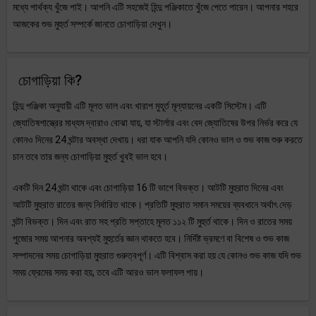
মধ্যে পার্থক্য খুঁজে পাই। আপনি এটি সহজেই হিন্দু পঞ্জিকাতে খুঁজে পেতে পারেন। আপনার শহরে
আজকের শুভ মুহুর্ত সম্পর্কে জানতে চোগাড়িয়া দেখুন।
চোগাড়িয়া কি?
হিন্দু পঞ্জিকা অনুযায়ী এটি মূলত ভাল এবং খারাপ মুহূর্ত মূল্যায়নের একটি সিস্টেম। এটি
জ্যোতিষশাস্ত্রের মাধ্যম দ্বারাও বোঝা যায়, যা স্টার্লার এবং বেদ জ্যোতিষের উপর নির্ভর করে যে
কোনও দিনের 24 ঘন্টার অবস্থা দেখায়। ধরা যাক আপনি যদি কোনও ভাল ও শুভ কাজ শুরু করতে
চান তবে তার জন্য চোগাড়িয়া মুহুর্ত খুবই ভাল হবে।
একটি দিন 24 ঘন্টা থাকে এবং চোগাড়িয়া 16 টি ভাগে বিভক্ত। আটটি মুহুরাত দিনের এবং
আটটি মুহুরাত রাতের জন্য নির্ধারিত থাকে। প্রতিটি মুহুরাত সমান সময়ের ব্যবধানে অর্থাৎ দেড়
ঘন্টা বিভক্ত। দিন এবং রাত সহ প্রতি সপ্তাহে মূলত ১১২ টি মুহুর্ত থাকে। দিন ও রাতের সময়
পুজোর সময় আপনার অবশ্যই মুহুর্তের জ্ঞান থাকতে হবে। নির্দিষ্ট ভ্রমণে বা বিশেষ ও শুভ কাজ
সম্পাদনের সময় চোগাড়িয়া মুহুরাত গুরুত্বপূর্ণ। এটি বিশ্বাস করা হয় যে কোনও শুভ কাজ যদি শুভ
সময় ফ্রেমের সময় করা হয়, তবে এটি আরও ভাল ফলাফল পায়।