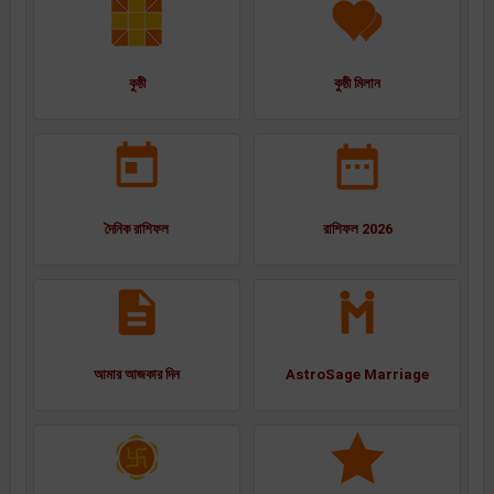
কুষ্ঠী
কুষ্ঠী মিলান
দৈনিক রাশিফল
রাশিফল 2026
আমার আজকার দিন
AstroSage Marriage