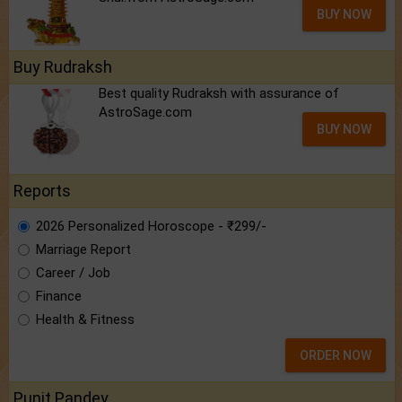
BUY NOW
Buy Rudraksh
Best quality Rudraksh with assurance of
AstroSage.com
BUY NOW
Reports
2026 Personalized Horoscope - ₹299/-
Marriage Report
Career / Job
Finance
Health & Fitness
ORDER NOW
Punit Pandey