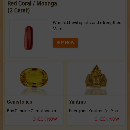
Red Coral / Moonga
(3 Carat)
Ward off evil spirits and strengthen
Mars.
BUY NOW
Gemstones
Yantras
Buy Genuine Gemstones at Best Prices.
Energised Yantras for You.
CHECK NOW
CHECK NOW