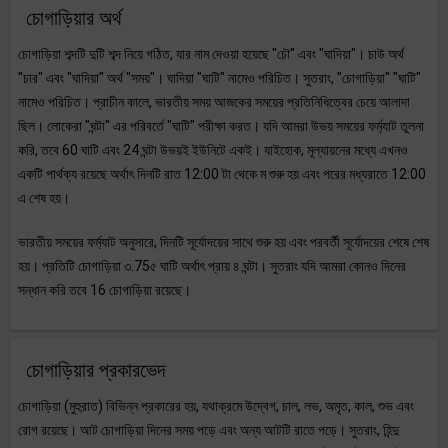
চোগাড়িয়ার অর্থ
চোগাড়িয়া শব্দটি দুটি শব্দ নিয়ে গঠিত, যার নাম দেওয়া হয়েছে "চৌ" এবং "ঘাদিয়া"। চাউ অর্থ
"চার" এবং "ঘাদিয়া" অর্থ "সময়"। ঘাদিয়া "ঘাটি" নামেও পরিচিত। সুতরাং, "চোগাড়িয়া" "ঘাটি"
নামেও পরিচিত। প্রাচীন কালে, ভারতীয় সময় আজকের সময়ের প্রতিনিধিত্বের চেয়ে আলাদা
ছিল। লোকেরা "ঘন্টা" এর পরিবর্তে "ঘাটি" পরীক্ষা করত। যদি আমরা উভয় সময়ের ফর্ম্যাট তুলনা
করি, তবে 60 ঘাটি এবং 24 ঘন্টা উভয়ই ইউনিটে একই। যাইহোক, মূল্যায়নের মধ্যে এখনও
একটি পার্থক্য রয়েছে অর্থাৎ দিনটি রাত 12:00 টা থেকে ম শুরু হয় এবং পরের মধ্যরাতে 12:00
এ শেষ হয়।
ভারতীয় সময়ের ফর্ম্যাট অনুসারে, দিনটি সূর্যোদয়ের সাথে শুরু হয় এবং পরবর্তী সূর্যোদয়ের শেষে শেষ
হয়। প্রতিটি চোগাড়িয়া ৩.75৫ ঘাটি অর্থাৎ প্রায় ৪ ঘন্টা। সুতরাং যদি আমরা কোনও দিনের
সন্ধান করি তবে 16 চোগাড়িয়া রয়েছে।
চোগাড়িয়ার প্রকারভেদ
চোগাড়িয়া (মুহুরাত) বিভিন্ন প্রকারের হয়, যথাক্রমে উদ্বেগ, চাল, লভ, অমৃত, কাল, শুভ এবং
রোগ রয়েছে। আট চোগাড়িয়া দিনের সময় পড়ে এবং অন্য আটটি রাতে পড়ে। সুতরাং, হিন্দু