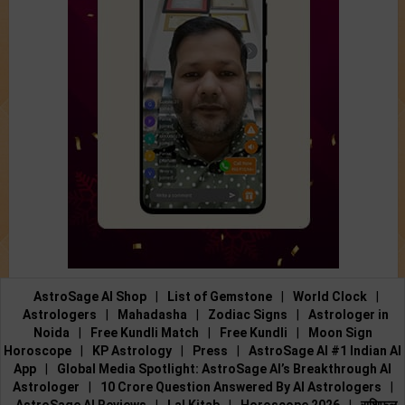
AstroSage AI Shop
|
List of Gemstone
|
World Clock
|
Astrologers
|
Mahadasha
|
Zodiac Signs
|
Astrologer in
Noida
|
Free Kundli Match
|
Free Kundli
|
Moon Sign
Horoscope
|
KP Astrology
|
Press
|
AstroSage AI #1 Indian AI
App
|
Global Media Spotlight: AstroSage AI’s Breakthrough AI
Astrologer
|
10 Crore Question Answered By AI Astrologers
|