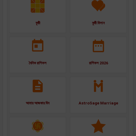
কুষ্ঠী
কুষ্ঠী মিলান
দৈনিক রাশিফল
রাশিফল 2026
আমার আজকার দিন
AstroSage Marriage