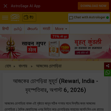

AstroSage AI App
DOWNLOAD NOW
₹
0
Chat with Astrologer
chat_bubble_outline
हिन्दी
தமிழ்
తెలుగు
मराठी
More
হোম
বাংলায়
আজকের চোগাড়িয়া
»
»
আজকের চোগড়িয়া মুহূর্ত (Rewari, India -
বৃহস্পতিবার, অগাস্ট 6, 2026)
আজকের চোগাড়িয়া নামক এই পৃষ্ঠাতে জানুন সঠিক গণনার সাথে দিল্লীর জন্য আজকের
চোগাড়িয়া। বৈদিক জ্যোতিষের ওপর ভিত্তি করে চোগাড়িয়ার সাহায্যে আপনি দিন এবং রাতের