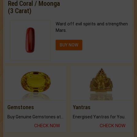
Red Coral / Moonga
(3 Carat)
Ward off evil spirits and strengthen
Mars.
BUY NOW
Gemstones
Yantras
Buy Genuine Gemstones at Best Prices.
Energised Yantras for You.
CHECK NOW
CHECK NOW