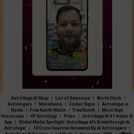
AstroSage AI Shop
|
List of Gemstone
|
World Clock
|
Astrologers
|
Mahadasha
|
Zodiac Signs
|
Astrologer in
Noida
|
Free Kundli Match
|
Free Kundli
|
Moon Sign
Horoscope
|
KP Astrology
|
Press
|
AstroSage AI #1 Indian AI
App
|
Global Media Spotlight: AstroSage AI’s Breakthrough AI
Astrologer
|
10 Crore Question Answered By AI Astrologers
|