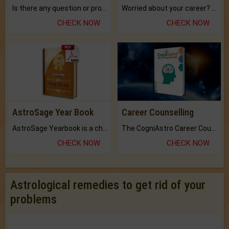
Is there any question or problem lingering.
Worried about your career? don't know what is.
CHECK NOW
CHECK NOW
AstroSage Year Book
Career Counselling
AstroSage Yearbook is a channel to fulfill your dreams and destiny.
The CogniAstro Career Counselling Report is the most comprehensive report available on this topic.
CHECK NOW
CHECK NOW
Astrological remedies to get rid of your
problems