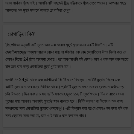
মধ্যে পার্থক্য খুঁজে পাই। আপনি এটি সহজেই হিন্দু পঞ্জিকাতে খুঁজে পেতে পারেন। আপনার শহরে
আজকের শুভ মুহুর্ত সম্পর্কে জানতে চোগাড়িয়া দেখুন।
চোগাড়িয়া কি?
হিন্দু পঞ্জিকা অনুযায়ী এটি মূলত ভাল এবং খারাপ মুহূর্ত মূল্যায়নের একটি সিস্টেম। এটি
জ্যোতিষশাস্ত্রের মাধ্যম দ্বারাও বোঝা যায়, যা স্টার্লার এবং বেদ জ্যোতিষের উপর নির্ভর করে যে
কোনও দিনের 24 ঘন্টার অবস্থা দেখায়। ধরা যাক আপনি যদি কোনও ভাল ও শুভ কাজ শুরু করতে
চান তবে তার জন্য চোগাড়িয়া মুহুর্ত খুবই ভাল হবে।
একটি দিন 24 ঘন্টা থাকে এবং চোগাড়িয়া 16 টি ভাগে বিভক্ত। আটটি মুহুরাত দিনের এবং
আটটি মুহুরাত রাতের জন্য নির্ধারিত থাকে। প্রতিটি মুহুরাত সমান সময়ের ব্যবধানে অর্থাৎ দেড়
ঘন্টা বিভক্ত। দিন এবং রাত সহ প্রতি সপ্তাহে মূলত ১১২ টি মুহুর্ত থাকে। দিন ও রাতের সময়
পুজোর সময় আপনার অবশ্যই মুহুর্তের জ্ঞান থাকতে হবে। নির্দিষ্ট ভ্রমণে বা বিশেষ ও শুভ কাজ
সম্পাদনের সময় চোগাড়িয়া মুহুরাত গুরুত্বপূর্ণ। এটি বিশ্বাস করা হয় যে কোনও শুভ কাজ যদি শুভ
সময় ফ্রেমের সময় করা হয়, তবে এটি আরও ভাল ফলাফল পায়।