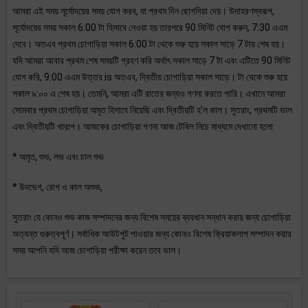
আমরা এই সময় সূর্যোদয়ের সময় যোগ করব, যা প্রথম দিন ছোগদিয়া দেয়। উদাহরণস্বরূপ,
সূর্যোদয়ের সময় সকাল 6:00 টা হিসাবে নেওয়া হয় তারপরে 90 মিনিট যোগ করুন, 7:30 এএম
দেবে। অতএব প্রথম চোগাড়িয়া সকাল 6:00 টা থেকে শুরু হয়ে সকাল সাড়ে 7 টায় শেষ হয়।
যদি আমরা আবার প্রথম শেষ সময়টি গ্রহণ করি অর্থাৎ সকাল সাড়ে 7 টা এবং এটিতে 90 মিনিট
যোগ করি, 9:00 এএম উত্তর is অতএব, দ্বিতীয় চোগাড়িয়া সকাল সাড়ে। টা থেকে শুরু হয়ে
সকাল ৯:০০ এ শেষ হয়। তেমনি, আমরা এটি রাতের জন্যও গণনা করতে পারি। এখানে আমরা
সোমবার প্রথম চোগাড়িয়া অমৃত হিসাবে নিয়েছি এবং দ্বিতীয়টি হ'ল কাল। সুতরাং, প্রথমটি ভাল
এবং দ্বিতীয়টি খারাপ। আজকের চোগাড়িয়া গণনা আজ টেবিল নিচে মাধ্যমে দেখানো হলো
* অমৃত, শুভ, লভ এবং চাল শুভ
* উদভেগ, রোগ ও কাল অশুভ,
সুতরাং যে কোনও শুভ কাজ সম্পাদনের জন্য বিশেষ সময়ের ব্যবধান সন্ধান করার জন্য চোগাড়িয়া
অত্যন্ত গুরুত্বপূর্ণ। সর্বাধিক আউটপুট পাওয়ার জন্য কোনও বিশেষ ক্রিয়াকলাপ সম্পাদন করার
সময় আপনি যদি আজ চোগাড়িয়া পরীক্ষা করেন তবে ভাল।