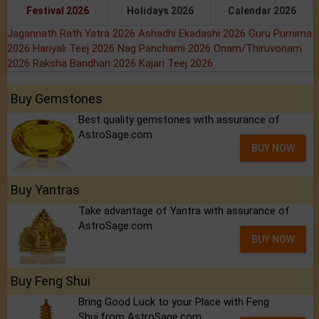
Festival 2026
Holidays 2026
Calendar 2026
Jagannath Rath Yatra 2026
Ashadhi Ekadashi 2026
Guru Purnima
2026
Hariyali Teej 2026
Nag Panchami 2026
Onam/Thiruvonam
2026
Raksha Bandhan 2026
Kajari Teej 2026
Buy Gemstones
Best quality gemstones with assurance of
AstroSage.com
BUY NOW
Buy Yantras
Take advantage of Yantra with assurance of
AstroSage.com
BUY NOW
Buy Feng Shui
Bring Good Luck to your Place with Feng
Shui.from AstroSage.com