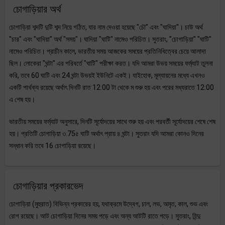
চোগাড়িয়ার অর্থ
চোগাড়িয়া শব্দটি দুটি শব্দ নিয়ে গঠিত, যার নাম দেওয়া হয়েছে "চৌ" এবং "ঘাদিয়া"। চাউ অর্থ
"চার" এবং "ঘাদিয়া" অর্থ "সময়"। ঘাদিয়া "ঘাটি" নামেও পরিচিত। সুতরাং, "চোগাড়িয়া" "ঘাটি"
নামেও পরিচিত। প্রাচীন কালে, ভারতীয় সময় আজকের সময়ের প্রতিনিধিত্বের চেয়ে আলাদা
ছিল। লোকেরা "ঘন্টা" এর পরিবর্তে "ঘাটি" পরীক্ষা করত। যদি আমরা উভয় সময়ের ফর্ম্যাট তুলনা
করি, তবে 60 ঘাটি এবং 24 ঘন্টা উভয়ই ইউনিটে একই। যাইহোক, মূল্যায়নের মধ্যে এখনও
একটি পার্থক্য রয়েছে অর্থাৎ দিনটি রাত 12:00 টা থেকে ম শুরু হয় এবং পরের মধ্যরাতে 12:00
এ শেষ হয়।
ভারতীয় সময়ের ফর্ম্যাট অনুসারে, দিনটি সূর্যোদয়ের সাথে শুরু হয় এবং পরবর্তী সূর্যোদয়ের শেষে শেষ
হয়। প্রতিটি চোগাড়িয়া ৩.75৫ ঘাটি অর্থাৎ প্রায় ৪ ঘন্টা। সুতরাং যদি আমরা কোনও দিনের
সন্ধান করি তবে 16 চোগাড়িয়া রয়েছে।
চোগাড়িয়ার প্রকারভেদ
চোগাড়িয়া (মুহুরাত) বিভিন্ন প্রকারের হয়, যথাক্রমে উদ্বেগ, চাল, লভ, অমৃত, কাল, শুভ এবং
রোগ রয়েছে। আট চোগাড়িয়া দিনের সময় পড়ে এবং অন্য আটটি রাতে পড়ে। সুতরাং, হিন্দু