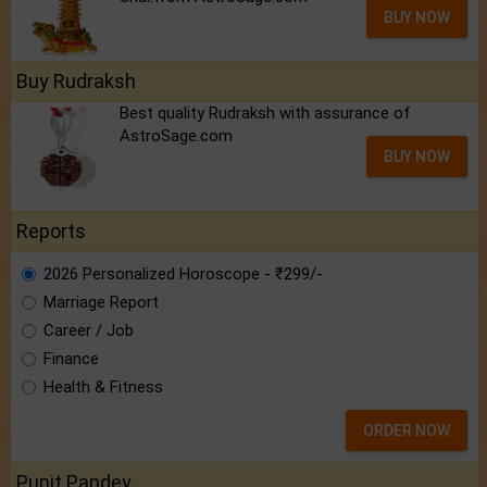
BUY NOW
Buy Rudraksh
Best quality Rudraksh with assurance of
AstroSage.com
BUY NOW
Reports
2026 Personalized Horoscope - ₹299/-
Marriage Report
Career / Job
Finance
Health & Fitness
ORDER NOW
Punit Pandey