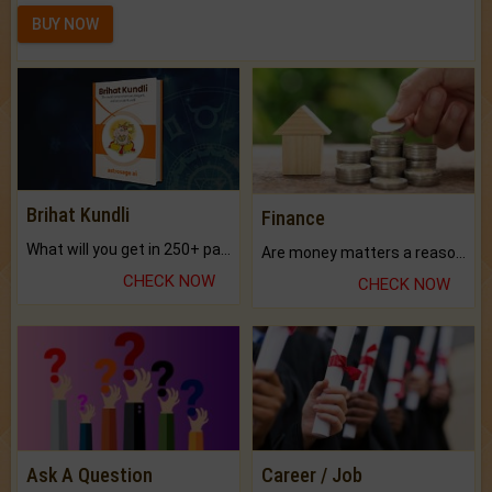
BUY NOW
Brihat Kundli
Finance
What will you get in 250+ pages Colored Brihat Kundli.
Are money matters a reason for the dark-circles under your eyes?
CHECK NOW
CHECK NOW
Ask A Question
Career / Job