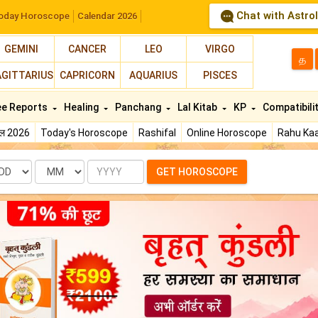
Chat with Astro
oday Horoscope
Calendar 2026
GEMINI
CANCER
LEO
VIRGO
த
AGITTARIUS
CAPRICORN
AQUARIUS
PISCES
ee Reports
Healing
Panchang
Lal Kitab
KP
Compatibili
फल 2026
Today's Horoscope
Rashifal
Online Horoscope
Rahu Kaa
te
Month
Year
GET HOROSCOPE