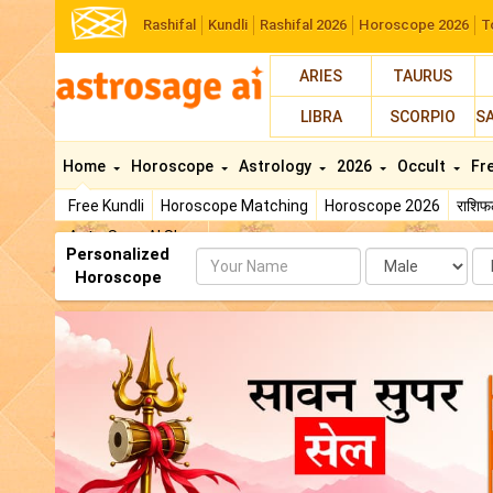
Rashifal
Kundli
Rashifal 2026
Horoscope 2026
T
ARIES
TAURUS
LIBRA
SCORPIO
S
Home
Horoscope
Astrology
2026
Occult
Fr
Free Kundli
Horoscope Matching
Horoscope 2026
राशि
AstroSage AI Shop
Personalized
Name
Da
Horoscope