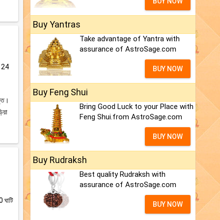
BUY NOW
Buy Yantras
Take advantage of Yantra with
assurance of AstroSage.com
ের 24
BUY NOW
Buy Feng Shui
ক্ত।
Bring Good Luck to your Place with
ড়িয়া
Feng Shui.from AstroSage.com
BUY NOW
Buy Rudraksh
Best quality Rudraksh with
assurance of AstroSage.com
0 ঘাটি
BUY NOW