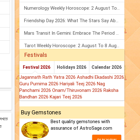
Numerology Weekly Horoscope: 2 August To 8 August, 2026
Friendship Day 2026: What The Stars Say About Your Best Friend!
Mars Transit In Gemini: Embrace The Period Full Of Energy & Intelligence
Tarot Weekly Horoscope: 2 August To 8 August, 2026
Festivals
Festival 2026
Holidays 2026
Calendar 2026
Jagannath Rath Yatra 2026
Ashadhi Ekadashi 2026
Guru Purnima 2026
Hariyali Teej 2026
Nag
Panchami 2026
Onam/Thiruvonam 2026
Raksha
Bandhan 2026
Kajari Teej 2026
Buy Gemstones
 দেখতে
Best quality gemstones with
ষত
assurance of AstroSage.com
।