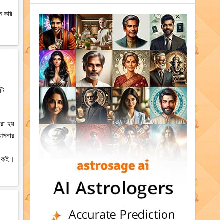
ান করি
টি
রা হয়
 আপনার
ে একই।