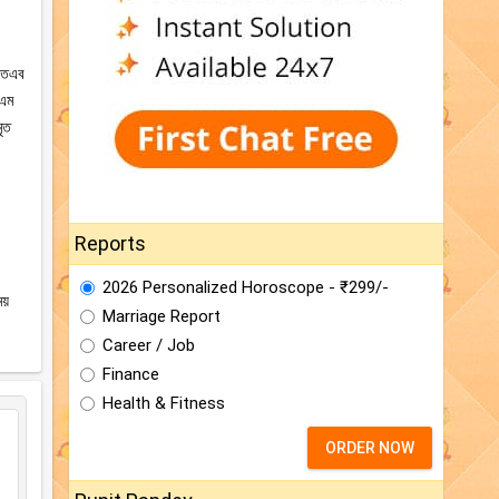
 অতএব
এএম
ৃত
Reports
2026 Personalized Horoscope - ₹299/-
য়
Marriage Report
Career / Job
Finance
Health & Fitness
ORDER NOW