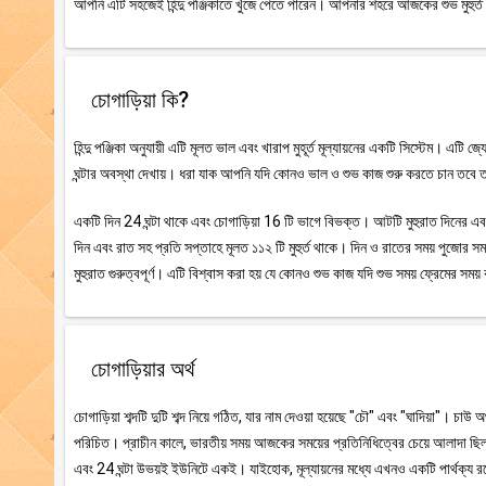
আপনি এটি সহজেই হিন্দু পঞ্জিকাতে খুঁজে পেতে পারেন। আপনার শহরে আজকের শুভ মুহুর্ত 
চোগাড়িয়া কি?
হিন্দু পঞ্জিকা অনুযায়ী এটি মূলত ভাল এবং খারাপ মুহূর্ত মূল্যায়নের একটি সিস্টেম। এটি 
ঘন্টার অবস্থা দেখায়। ধরা যাক আপনি যদি কোনও ভাল ও শুভ কাজ শুরু করতে চান তবে তা
একটি দিন 24 ঘন্টা থাকে এবং চোগাড়িয়া 16 টি ভাগে বিভক্ত। আটটি মুহুরাত দিনের এবং আট
দিন এবং রাত সহ প্রতি সপ্তাহে মূলত ১১২ টি মুহুর্ত থাকে। দিন ও রাতের সময় পুজোর সময়
মুহুরাত গুরুত্বপূর্ণ। এটি বিশ্বাস করা হয় যে কোনও শুভ কাজ যদি শুভ সময় ফ্রেমের স
চোগাড়িয়ার অর্থ
চোগাড়িয়া শব্দটি দুটি শব্দ নিয়ে গঠিত, যার নাম দেওয়া হয়েছে "চৌ" এবং "ঘাদিয়া"। চাউ 
পরিচিত। প্রাচীন কালে, ভারতীয় সময় আজকের সময়ের প্রতিনিধিত্বের চেয়ে আলাদা ছিল।
এবং 24 ঘন্টা উভয়ই ইউনিটে একই। যাইহোক, মূল্যায়নের মধ্যে এখনও একটি পার্থক্য রয