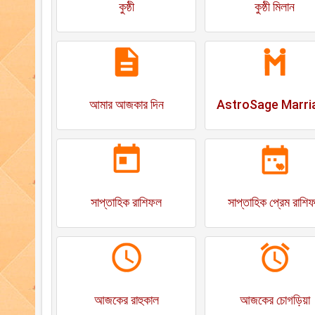
কুষ্ঠী
কুষ্ঠী মিলান
আমার আজকার দিন
AstroSage Marri
সাপ্তাহিক রাশিফল
সাপ্তাহিক প্রেম রাশি
আজকের রাহুকাল
আজকের চোগড়িয়া