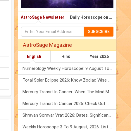
AstroSage Newsletter
Daily Horoscope on Email
SUBSCRIBE
AstroSage Magazine
English
Hindi
Year 2026
Numerology Weekly Horoscope: 9 August To 15 August, 2026
Total Solar Eclipse 2026: Know Zodiac Wise Prediction
Mercury Transit In Cancer: When The Mind Meets The Heart!
Mercury Transit In Cancer 2026: Check Out What It Brings For You
Shravan Somvar Vrat 2026: Dates, Significance & Rituals In August
Weekly Horoscope 3 To 9 August, 2026: List Of Fasts & Festivals