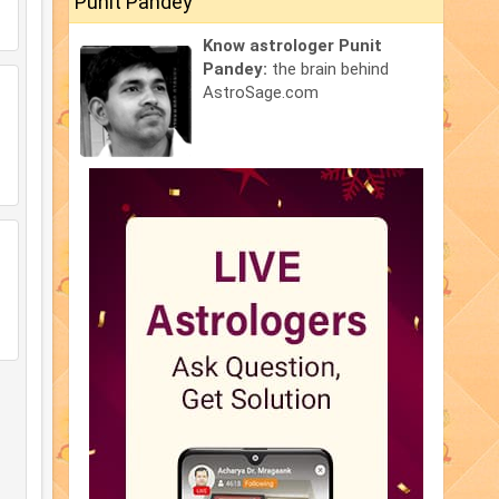
Punit Pandey
Know astrologer Punit
Pandey:
the brain behind
AstroSage.com