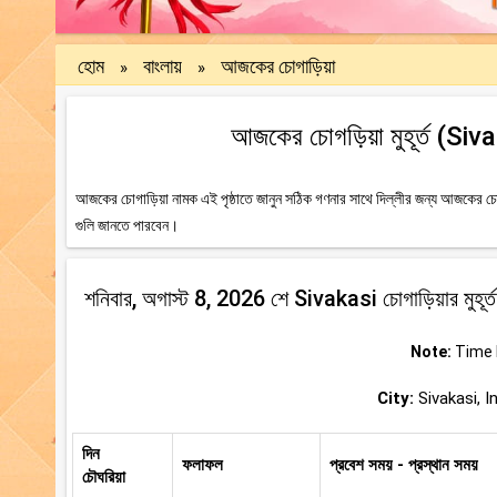
হোম
বাংলায়
আজকের চোগাড়িয়া
»
»
আজকের চোগড়িয়া মুহূর্ত (Siv
আজকের চোগাড়িয়া নামক এই পৃষ্ঠাতে জানুন সঠিক গণনার সাথে দিল্লীর জন্য আজকের চোগ
গুলি জানতে পারবেন।
শনিবার, অগাস্ট 8, 2026 শে Sivakasi চোগাড়িয়ার মুহূর্ত
Note:
Time b
City:
Sivakasi, I
দিন
ফলাফল
প্রবেশ সময় - প্রস্থান সময়
চৌঘরিয়া