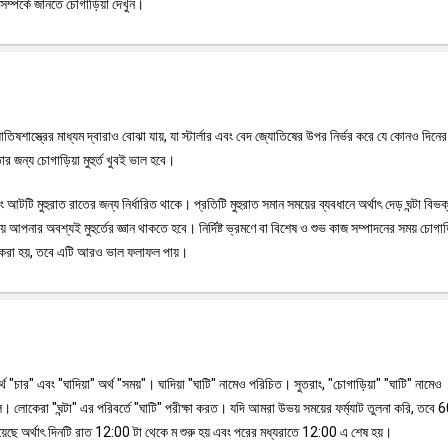
সম্পর্কে জানতে চোগাড়িয়া দেখুন।
জ্যোতিষশাস্ত্রের মাধ্যম দ্বারাও বোঝা যায়, যা স্টার্লার এবং বেদ জ্যোতিষের উপর নির্ভর করে যে কোনও দিন
র জন্য চোগাড়িয়া মুহুর্ত খুবই ভাল হবে।
টি মুহুরাত রাতের জন্য নির্ধারিত থাকে। প্রতিটি মুহুরাত সমান সময়ের ব্যবধানে অর্থাৎ দেড় ঘন্টা বিভ
 আপনার অবশ্যই মুহুর্তের জ্ঞান থাকতে হবে। নির্দিষ্ট ভ্রমণে বা বিশেষ ও শুভ কাজ সম্পাদনের সময় চোগা
ময় করা হয়, তবে এটি আরও ভাল ফলাফল পায়।
অর্থ "চার" এবং "ঘাদিয়া" অর্থ "সময়"। ঘাদিয়া "ঘাটি" নামেও পরিচিত। সুতরাং, "চোগাড়িয়া" "ঘাটি" নামেও
 লোকেরা "ঘন্টা" এর পরিবর্তে "ঘাটি" পরীক্ষা করত। যদি আমরা উভয় সময়ের ফর্ম্যাট তুলনা করি, তবে 6
়েছে অর্থাৎ দিনটি রাত 12:00 টা থেকে ম শুরু হয় এবং পরের মধ্যরাতে 12:00 এ শেষ হয়।