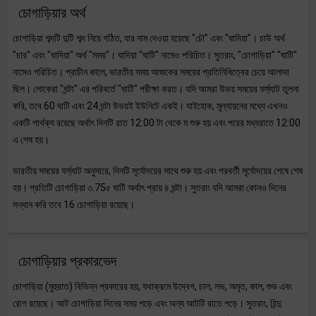
চোগাড়িয়ার অর্থ
চোগাড়িয়া শব্দটি দুটি শব্দ নিয়ে গঠিত, যার নাম দেওয়া হয়েছে "চৌ" এবং "ঘাদিয়া"। চাউ অর্থ
"চার" এবং "ঘাদিয়া" অর্থ "সময়"। ঘাদিয়া "ঘাটি" নামেও পরিচিত। সুতরাং, "চোগাড়িয়া" "ঘাটি"
নামেও পরিচিত। প্রাচীন কালে, ভারতীয় সময় আজকের সময়ের প্রতিনিধিত্বের চেয়ে আলাদা
ছিল। লোকেরা "ঘন্টা" এর পরিবর্তে "ঘাটি" পরীক্ষা করত। যদি আমরা উভয় সময়ের ফর্ম্যাট তুলনা
করি, তবে 60 ঘাটি এবং 24 ঘন্টা উভয়ই ইউনিটে একই। যাইহোক, মূল্যায়নের মধ্যে এখনও
একটি পার্থক্য রয়েছে অর্থাৎ দিনটি রাত 12:00 টা থেকে ম শুরু হয় এবং পরের মধ্যরাতে 12:00
এ শেষ হয়।
ভারতীয় সময়ের ফর্ম্যাট অনুসারে, দিনটি সূর্যোদয়ের সাথে শুরু হয় এবং পরবর্তী সূর্যোদয়ের শেষে শেষ
হয়। প্রতিটি চোগাড়িয়া ৩.75৫ ঘাটি অর্থাৎ প্রায় ৪ ঘন্টা। সুতরাং যদি আমরা কোনও দিনের
সন্ধান করি তবে 16 চোগাড়িয়া রয়েছে।
চোগাড়িয়ার প্রকারভেদ
চোগাড়িয়া (মুহুরাত) বিভিন্ন প্রকারের হয়, যথাক্রমে উদ্বেগ, চাল, লভ, অমৃত, কাল, শুভ এবং
রোগ রয়েছে। আট চোগাড়িয়া দিনের সময় পড়ে এবং অন্য আটটি রাতে পড়ে। সুতরাং, হিন্দু