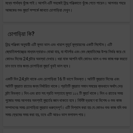
মধ্যে পার্থক্য খুঁজে পাই। আপনি এটি সহজেই হিন্দু পঞ্জিকাতে খুঁজে পেতে পারেন। আপনার শহরে
আজকের শুভ মুহুর্ত সম্পর্কে জানতে চোগাড়িয়া দেখুন।
চোগাড়িয়া কি?
হিন্দু পঞ্জিকা অনুযায়ী এটি মূলত ভাল এবং খারাপ মুহূর্ত মূল্যায়নের একটি সিস্টেম। এটি
জ্যোতিষশাস্ত্রের মাধ্যম দ্বারাও বোঝা যায়, যা স্টার্লার এবং বেদ জ্যোতিষের উপর নির্ভর করে যে
কোনও দিনের 24 ঘন্টার অবস্থা দেখায়। ধরা যাক আপনি যদি কোনও ভাল ও শুভ কাজ শুরু করতে
চান তবে তার জন্য চোগাড়িয়া মুহুর্ত খুবই ভাল হবে।
একটি দিন 24 ঘন্টা থাকে এবং চোগাড়িয়া 16 টি ভাগে বিভক্ত। আটটি মুহুরাত দিনের এবং
আটটি মুহুরাত রাতের জন্য নির্ধারিত থাকে। প্রতিটি মুহুরাত সমান সময়ের ব্যবধানে অর্থাৎ দেড়
ঘন্টা বিভক্ত। দিন এবং রাত সহ প্রতি সপ্তাহে মূলত ১১২ টি মুহুর্ত থাকে। দিন ও রাতের সময়
পুজোর সময় আপনার অবশ্যই মুহুর্তের জ্ঞান থাকতে হবে। নির্দিষ্ট ভ্রমণে বা বিশেষ ও শুভ কাজ
সম্পাদনের সময় চোগাড়িয়া মুহুরাত গুরুত্বপূর্ণ। এটি বিশ্বাস করা হয় যে কোনও শুভ কাজ যদি শুভ
সময় ফ্রেমের সময় করা হয়, তবে এটি আরও ভাল ফলাফল পায়।