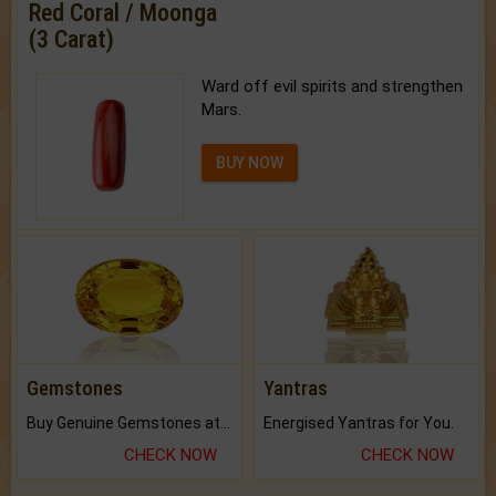
Red Coral / Moonga
(3 Carat)
Ward off evil spirits and strengthen
Mars.
BUY NOW
Gemstones
Yantras
Buy Genuine Gemstones at Best Prices.
Energised Yantras for You.
CHECK NOW
CHECK NOW