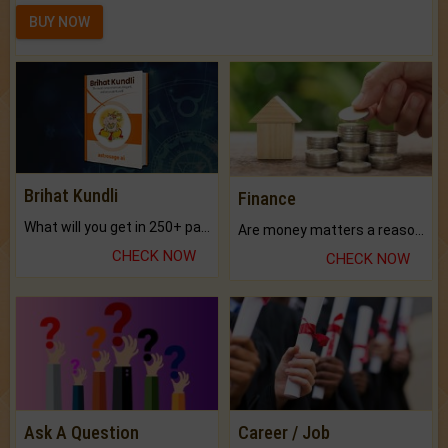
BUY NOW
Brihat Kundli
Finance
What will you get in 250+ pages Colored Brihat Kundli.
Are money matters a reason for the dark-circles under your eyes?
CHECK NOW
CHECK NOW
Ask A Question
Career / Job