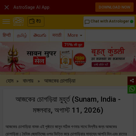

AstroSage AI App
DOWNLOAD NOW
₹
0
Chat with Astrologer
chat_bubble_outline
हिन्दी
தமிழ்
తెలుగు
मराठी
More
হোম
বাংলায়
আজকের চোগাড়িয়া
»
»
আজকের চোগড়িয়া মুহূর্ত (Sunam, India -
মঙ্গলবার, অগাস্ট 11, 2026)
আজকের চোগাড়িয়া নামক এই পৃষ্ঠাতে জানুন সঠিক গণনার সাথে দিল্লীর জন্য আজকের
চোগাড়িয়া। বৈদিক জ্যোতিষের ওপর ভিত্তি করে চোগাড়িয়ার সাহায্যে আপনি দিন এবং রাতের