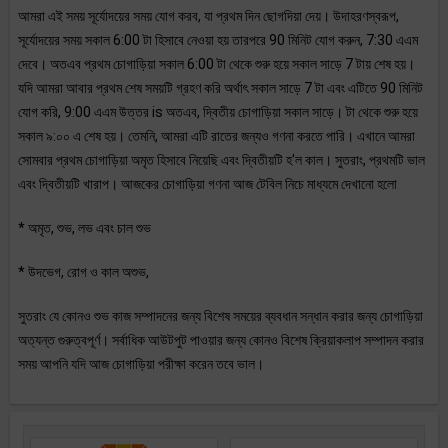
আমরা এই সময় সূর্যোদয়ের সময় যোগ করব, যা প্রথম দিন ছোগদিয়া দেয়। উদাহরণস্বরূপ,
সূর্যোদয়ের সময় সকাল 6:00 টা হিসাবে নেওয়া হয় তারপরে 90 মিনিট যোগ করুন, 7:30 এএম
দেবে। অতএব প্রথম চোগাড়িয়া সকাল 6:00 টা থেকে শুরু হয়ে সকাল সাড়ে 7 টায় শেষ হয়।
যদি আমরা আবার প্রথম শেষ সময়টি গ্রহণ করি অর্থাৎ সকাল সাড়ে 7 টা এবং এটিতে 90 মিনিট
যোগ করি, 9:00 এএম উত্তর is অতএব, দ্বিতীয় চোগাড়িয়া সকাল সাড়ে। টা থেকে শুরু হয়ে
সকাল ৯:০০ এ শেষ হয়। তেমনি, আমরা এটি রাতের জন্যও গণনা করতে পারি। এখানে আমরা
সোমবার প্রথম চোগাড়িয়া অমৃত হিসাবে নিয়েছি এবং দ্বিতীয়টি হ'ল কাল। সুতরাং, প্রথমটি ভাল
এবং দ্বিতীয়টি খারাপ। আজকের চোগাড়িয়া গণনা আজ টেবিল নিচে মাধ্যমে দেখানো হলো
* অমৃত, শুভ, লভ এবং চাল শুভ
* উদভেগ, রোগ ও কাল অশুভ,
সুতরাং যে কোনও শুভ কাজ সম্পাদনের জন্য বিশেষ সময়ের ব্যবধান সন্ধান করার জন্য চোগাড়িয়া
অত্যন্ত গুরুত্বপূর্ণ। সর্বাধিক আউটপুট পাওয়ার জন্য কোনও বিশেষ ক্রিয়াকলাপ সম্পাদন করার
সময় আপনি যদি আজ চোগাড়িয়া পরীক্ষা করেন তবে ভাল।