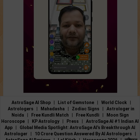
AstroSage AI Shop
|
List of Gemstone
|
World Clock
|
Astrologers
|
Mahadasha
|
Zodiac Signs
|
Astrologer in
Noida
|
Free Kundli Match
|
Free Kundli
|
Moon Sign
Horoscope
|
KP Astrology
|
Press
|
AstroSage AI #1 Indian AI
App
|
Global Media Spotlight: AstroSage AI’s Breakthrough AI
Astrologer
|
10 Crore Question Answered By AI Astrologers
|