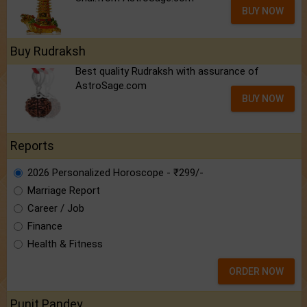
BUY NOW
Buy Rudraksh
Best quality Rudraksh with assurance of
AstroSage.com
BUY NOW
Reports
2026 Personalized Horoscope - ₹299/-
Marriage Report
Career / Job
Finance
Health & Fitness
ORDER NOW
Punit Pandey