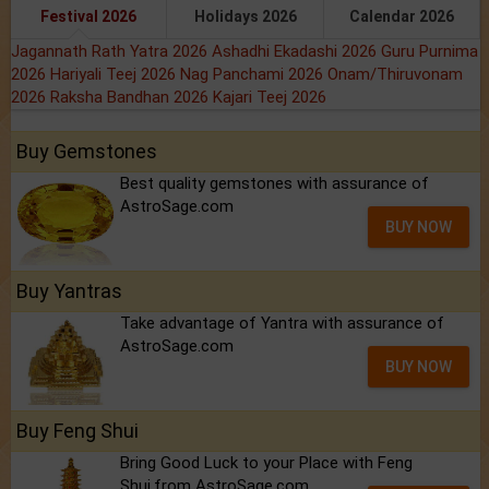
Festival 2026
Holidays 2026
Calendar 2026
Jagannath Rath Yatra 2026
Ashadhi Ekadashi 2026
Guru Purnima
2026
Hariyali Teej 2026
Nag Panchami 2026
Onam/Thiruvonam
2026
Raksha Bandhan 2026
Kajari Teej 2026
Buy Gemstones
Best quality gemstones with assurance of
AstroSage.com
BUY NOW
Buy Yantras
Take advantage of Yantra with assurance of
AstroSage.com
BUY NOW
Buy Feng Shui
Bring Good Luck to your Place with Feng
Shui.from AstroSage.com