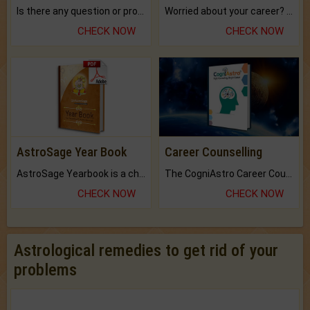
Is there any question or problem lingering.
Worried about your career? don't know what is.
CHECK NOW
CHECK NOW
AstroSage Year Book
Career Counselling
AstroSage Yearbook is a channel to fulfill your dreams and destiny.
The CogniAstro Career Counselling Report is the most comprehensive report available on this topic.
CHECK NOW
CHECK NOW
Astrological remedies to get rid of your
problems