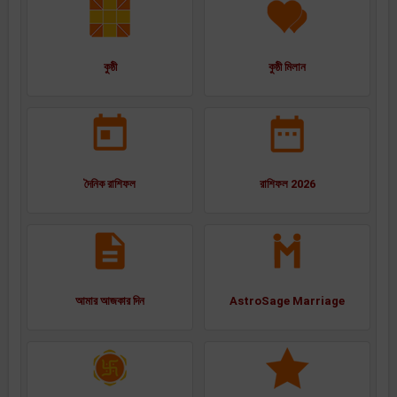
কুষ্ঠী
কুষ্ঠী মিলান
দৈনিক রাশিফল
রাশিফল 2026
আমার আজকার দিন
AstroSage Marriage