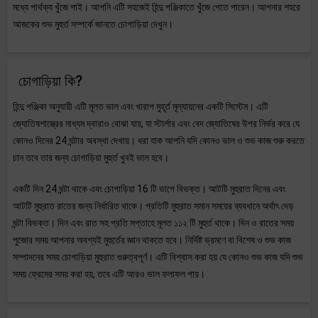
মধ্যে পার্থক্য খুঁজে পাই। আপনি এটি সহজেই হিন্দু পঞ্জিকাতে খুঁজে পেতে পারেন। আপনার শহরে
আজকের শুভ মুহুর্ত সম্পর্কে জানতে চোগাড়িয়া দেখুন।
চোগাড়িয়া কি?
হিন্দু পঞ্জিকা অনুযায়ী এটি মূলত ভাল এবং খারাপ মুহূর্ত মূল্যায়নের একটি সিস্টেম। এটি
জ্যোতিষশাস্ত্রের মাধ্যম দ্বারাও বোঝা যায়, যা স্টার্লার এবং বেদ জ্যোতিষের উপর নির্ভর করে যে
কোনও দিনের 24 ঘন্টার অবস্থা দেখায়। ধরা যাক আপনি যদি কোনও ভাল ও শুভ কাজ শুরু করতে
চান তবে তার জন্য চোগাড়িয়া মুহুর্ত খুবই ভাল হবে।
একটি দিন 24 ঘন্টা থাকে এবং চোগাড়িয়া 16 টি ভাগে বিভক্ত। আটটি মুহুরাত দিনের এবং
আটটি মুহুরাত রাতের জন্য নির্ধারিত থাকে। প্রতিটি মুহুরাত সমান সময়ের ব্যবধানে অর্থাৎ দেড়
ঘন্টা বিভক্ত। দিন এবং রাত সহ প্রতি সপ্তাহে মূলত ১১২ টি মুহুর্ত থাকে। দিন ও রাতের সময়
পুজোর সময় আপনার অবশ্যই মুহুর্তের জ্ঞান থাকতে হবে। নির্দিষ্ট ভ্রমণে বা বিশেষ ও শুভ কাজ
সম্পাদনের সময় চোগাড়িয়া মুহুরাত গুরুত্বপূর্ণ। এটি বিশ্বাস করা হয় যে কোনও শুভ কাজ যদি শুভ
সময় ফ্রেমের সময় করা হয়, তবে এটি আরও ভাল ফলাফল পায়।