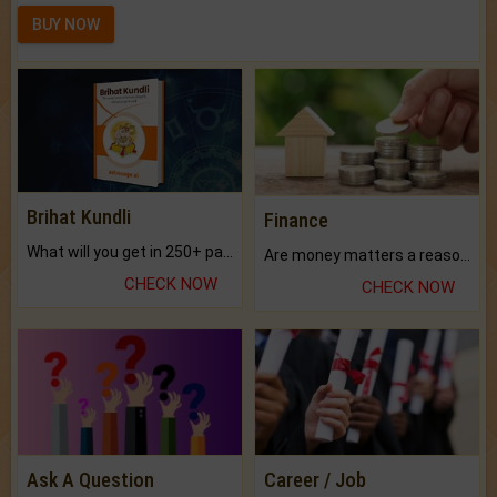
BUY NOW
Brihat Kundli
Finance
What will you get in 250+ pages Colored Brihat Kundli.
Are money matters a reason for the dark-circles under your eyes?
CHECK NOW
CHECK NOW
Ask A Question
Career / Job