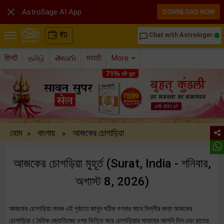

AstroSage AI App
DOWNLOAD NOW
₹
0
Chat with Astrologer
chat_bubble_outline
हिन्दी
தமிழ்
తెలుగు
मराठी
More
হোম
বাংলায়
আজকের চোগাড়িয়া
»
»
আজকের চোগড়িয়া মুহূর্ত (Surat, India - শনিবার,
অগাস্ট 8, 2026)
আজকের চোগাড়িয়া নামক এই পৃষ্ঠাতে জানুন সঠিক গণনার সাথে দিল্লীর জন্য আজকের
চোগাড়িয়া। বৈদিক জ্যোতিষের ওপর ভিত্তি করে চোগাড়িয়ার সাহায্যে আপনি দিন এবং রাতের