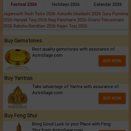
Festival 2026
Holidays 2026
Calendar 2026
Jagannath Rath Yatra 2026
Ashadhi Ekadashi 2026
Guru Purnima
2026
Hariyali Teej 2026
Nag Panchami 2026
Onam/Thiruvonam
2026
Raksha Bandhan 2026
Kajari Teej 2026
Buy Gemstones
Best quality gemstones with assurance of
AstroSage.com
BUY NOW
Buy Yantras
Take advantage of Yantra with assurance of
AstroSage.com
BUY NOW
Buy Feng Shui
Bring Good Luck to your Place with Feng
Shui.from AstroSage.com