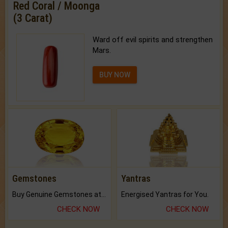
Red Coral / Moonga
(3 Carat)
Ward off evil spirits and strengthen
Mars.
BUY NOW
Gemstones
Yantras
Buy Genuine Gemstones at Best Prices.
Energised Yantras for You.
CHECK NOW
CHECK NOW