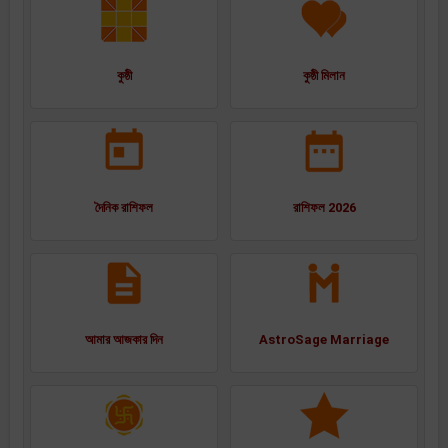
কুষ্ঠী
কুষ্ঠী মিলান
দৈনিক রাশিফল
রাশিফল 2026
আমার আজকার দিন
AstroSage Marriage