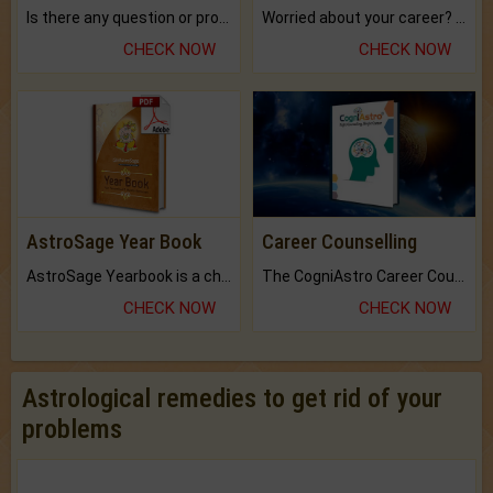
Is there any question or problem lingering.
Worried about your career? don't know what is.
CHECK NOW
CHECK NOW
AstroSage Year Book
Career Counselling
AstroSage Yearbook is a channel to fulfill your dreams and destiny.
The CogniAstro Career Counselling Report is the most comprehensive report available on this topic.
CHECK NOW
CHECK NOW
Astrological remedies to get rid of your
problems