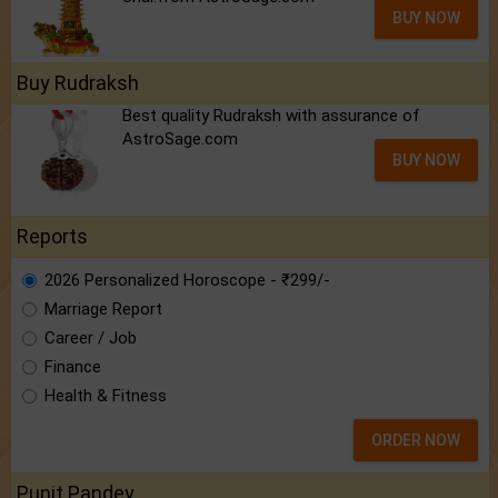
BUY NOW
Buy Rudraksh
Best quality Rudraksh with assurance of
AstroSage.com
BUY NOW
Reports
2026 Personalized Horoscope - ₹299/-
Marriage Report
Career / Job
Finance
Health & Fitness
ORDER NOW
Punit Pandey