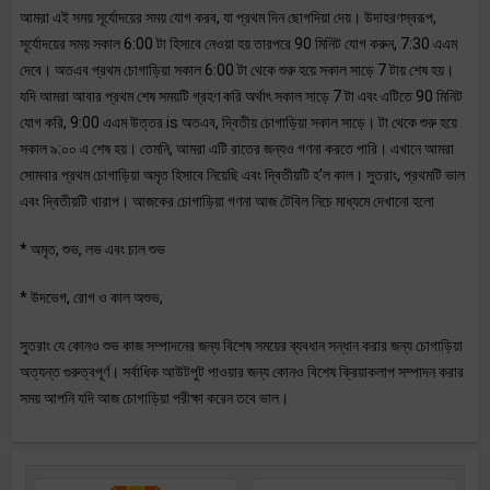
আমরা এই সময় সূর্যোদয়ের সময় যোগ করব, যা প্রথম দিন ছোগদিয়া দেয়। উদাহরণস্বরূপ,
সূর্যোদয়ের সময় সকাল 6:00 টা হিসাবে নেওয়া হয় তারপরে 90 মিনিট যোগ করুন, 7:30 এএম
দেবে। অতএব প্রথম চোগাড়িয়া সকাল 6:00 টা থেকে শুরু হয়ে সকাল সাড়ে 7 টায় শেষ হয়।
যদি আমরা আবার প্রথম শেষ সময়টি গ্রহণ করি অর্থাৎ সকাল সাড়ে 7 টা এবং এটিতে 90 মিনিট
যোগ করি, 9:00 এএম উত্তর is অতএব, দ্বিতীয় চোগাড়িয়া সকাল সাড়ে। টা থেকে শুরু হয়ে
সকাল ৯:০০ এ শেষ হয়। তেমনি, আমরা এটি রাতের জন্যও গণনা করতে পারি। এখানে আমরা
সোমবার প্রথম চোগাড়িয়া অমৃত হিসাবে নিয়েছি এবং দ্বিতীয়টি হ'ল কাল। সুতরাং, প্রথমটি ভাল
এবং দ্বিতীয়টি খারাপ। আজকের চোগাড়িয়া গণনা আজ টেবিল নিচে মাধ্যমে দেখানো হলো
* অমৃত, শুভ, লভ এবং চাল শুভ
* উদভেগ, রোগ ও কাল অশুভ,
সুতরাং যে কোনও শুভ কাজ সম্পাদনের জন্য বিশেষ সময়ের ব্যবধান সন্ধান করার জন্য চোগাড়িয়া
অত্যন্ত গুরুত্বপূর্ণ। সর্বাধিক আউটপুট পাওয়ার জন্য কোনও বিশেষ ক্রিয়াকলাপ সম্পাদন করার
সময় আপনি যদি আজ চোগাড়িয়া পরীক্ষা করেন তবে ভাল।