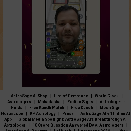
AstroSage AI Shop
|
List of Gemstone
|
World Clock
|
Astrologers
|
Mahadasha
|
Zodiac Signs
|
Astrologer in
Noida
|
Free Kundli Match
|
Free Kundli
|
Moon Sign
Horoscope
|
KP Astrology
|
Press
|
AstroSage AI #1 Indian AI
App
|
Global Media Spotlight: AstroSage AI’s Breakthrough AI
Astrologer
|
10 Crore Question Answered By AI Astrologers
|