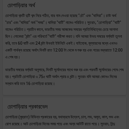
চোগাড়িয়ার অর্থ
চোগাড়িয়া শব্দটি দুটি শব্দ নিয়ে গঠিত, যার নাম দেওয়া হয়েছে "চৌ" এবং "ঘাদিয়া"। চাউ অর্থ
"চার" এবং "ঘাদিয়া" অর্থ "সময়"। ঘাদিয়া "ঘাটি" নামেও পরিচিত। সুতরাং, "চোগাড়িয়া" "ঘাটি"
নামেও পরিচিত। প্রাচীন কালে, ভারতীয় সময় আজকের সময়ের প্রতিনিধিত্বের চেয়ে আলাদা
ছিল। লোকেরা "ঘন্টা" এর পরিবর্তে "ঘাটি" পরীক্ষা করত। যদি আমরা উভয় সময়ের ফর্ম্যাট তুলনা
করি, তবে 60 ঘাটি এবং 24 ঘন্টা উভয়ই ইউনিটে একই। যাইহোক, মূল্যায়নের মধ্যে এখনও
একটি পার্থক্য রয়েছে অর্থাৎ দিনটি রাত 12:00 টা থেকে ম শুরু হয় এবং পরের মধ্যরাতে 12:00
এ শেষ হয়।
ভারতীয় সময়ের ফর্ম্যাট অনুসারে, দিনটি সূর্যোদয়ের সাথে শুরু হয় এবং পরবর্তী সূর্যোদয়ের শেষে শেষ
হয়। প্রতিটি চোগাড়িয়া ৩.75৫ ঘাটি অর্থাৎ প্রায় ৪ ঘন্টা। সুতরাং যদি আমরা কোনও দিনের
সন্ধান করি তবে 16 চোগাড়িয়া রয়েছে।
চোগাড়িয়ার প্রকারভেদ
চোগাড়িয়া (মুহুরাত) বিভিন্ন প্রকারের হয়, যথাক্রমে উদ্বেগ, চাল, লভ, অমৃত, কাল, শুভ এবং
রোগ রয়েছে। আট চোগাড়িয়া দিনের সময় পড়ে এবং অন্য আটটি রাতে পড়ে। সুতরাং, হিন্দু