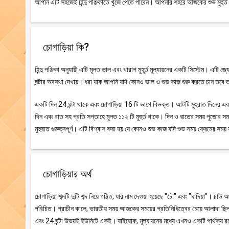
আপনি এটি সহজেই হিন্দু পঞ্জিকাতে খুঁজে পেতে পারেন। আপনার শহরে আজকের শুভ মুহুর্ত 
চোগাড়িয়া কি?
হিন্দু পঞ্জিকা অনুযায়ী এটি মূলত ভাল এবং খারাপ মুহূর্ত মূল্যায়নের একটি সিস্টেম। এটি 
ঘন্টার অবস্থা দেখায়। ধরা যাক আপনি যদি কোনও ভাল ও শুভ কাজ শুরু করতে চান তবে তা
একটি দিন 24 ঘন্টা থাকে এবং চোগাড়িয়া 16 টি ভাগে বিভক্ত। আটটি মুহুরাত দিনের এবং আট
দিন এবং রাত সহ প্রতি সপ্তাহে মূলত ১১২ টি মুহুর্ত থাকে। দিন ও রাতের সময় পুজোর সময়
মুহুরাত গুরুত্বপূর্ণ। এটি বিশ্বাস করা হয় যে কোনও শুভ কাজ যদি শুভ সময় ফ্রেমের স
চোগাড়িয়ার অর্থ
চোগাড়িয়া শব্দটি দুটি শব্দ নিয়ে গঠিত, যার নাম দেওয়া হয়েছে "চৌ" এবং "ঘাদিয়া"। চাউ 
পরিচিত। প্রাচীন কালে, ভারতীয় সময় আজকের সময়ের প্রতিনিধিত্বের চেয়ে আলাদা ছিল।
এবং 24 ঘন্টা উভয়ই ইউনিটে একই। যাইহোক, মূল্যায়নের মধ্যে এখনও একটি পার্থক্য রয