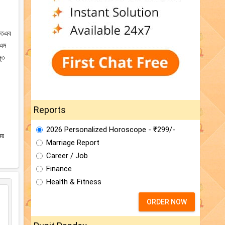
 অতএব
এএম
ৃত
Reports
2026 Personalized Horoscope - ₹299/-
য়
Marriage Report
Career / Job
Finance
Health & Fitness
ORDER NOW