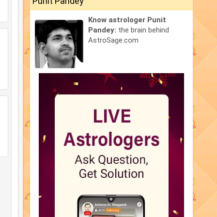
Punit Pandey
Know astrologer Punit
Pandey:
the brain behind
AstroSage.com