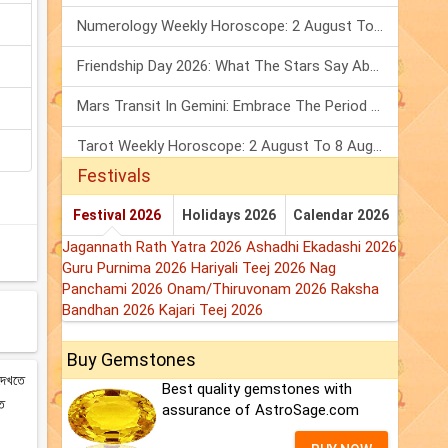
Numerology Weekly Horoscope: 2 August To 8 August, 2026
Friendship Day 2026: What The Stars Say About Your Best Friend!
Mars Transit In Gemini: Embrace The Period Full Of Energy & Intelligence
Tarot Weekly Horoscope: 2 August To 8 August, 2026
Festivals
Festival 2026
Holidays 2026
Calendar 2026
Jagannath Rath Yatra 2026
Ashadhi Ekadashi 2026
Guru Purnima 2026
Hariyali Teej 2026
Nag
Panchami 2026
Onam/Thiruvonam 2026
Raksha
Bandhan 2026
Kajari Teej 2026
Buy Gemstones
 দেখতে
Best quality gemstones with
ষত
assurance of AstroSage.com
।