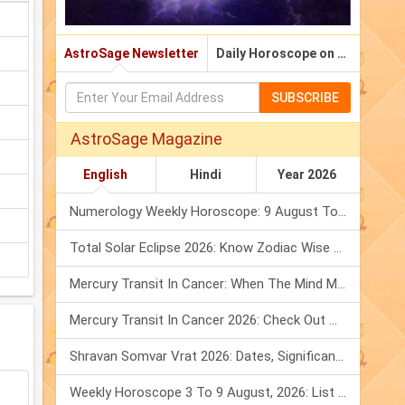
AstroSage Newsletter
Daily Horoscope on Email
SUBSCRIBE
AstroSage Magazine
English
Hindi
Year 2026
Numerology Weekly Horoscope: 9 August To 15 August, 2026
Total Solar Eclipse 2026: Know Zodiac Wise Prediction
Mercury Transit In Cancer: When The Mind Meets The Heart!
Mercury Transit In Cancer 2026: Check Out What It Brings For You
Shravan Somvar Vrat 2026: Dates, Significance & Rituals In August
Weekly Horoscope 3 To 9 August, 2026: List Of Fasts & Festivals