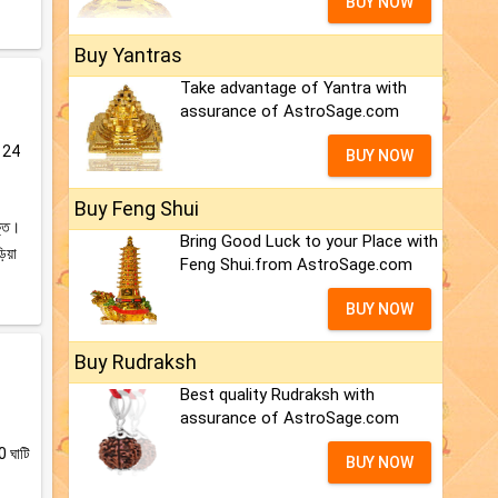
BUY NOW
Buy Yantras
Take advantage of Yantra with
assurance of AstroSage.com
ের 24
BUY NOW
Buy Feng Shui
ক্ত।
Bring Good Luck to your Place with
ড়িয়া
Feng Shui.from AstroSage.com
BUY NOW
Buy Rudraksh
Best quality Rudraksh with
assurance of AstroSage.com
0 ঘাটি
BUY NOW