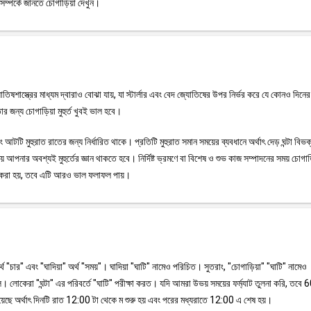
সম্পর্কে জানতে চোগাড়িয়া দেখুন।
জ্যোতিষশাস্ত্রের মাধ্যম দ্বারাও বোঝা যায়, যা স্টার্লার এবং বেদ জ্যোতিষের উপর নির্ভর করে যে কোনও দিন
র জন্য চোগাড়িয়া মুহুর্ত খুবই ভাল হবে।
টি মুহুরাত রাতের জন্য নির্ধারিত থাকে। প্রতিটি মুহুরাত সমান সময়ের ব্যবধানে অর্থাৎ দেড় ঘন্টা বিভ
 আপনার অবশ্যই মুহুর্তের জ্ঞান থাকতে হবে। নির্দিষ্ট ভ্রমণে বা বিশেষ ও শুভ কাজ সম্পাদনের সময় চোগা
ময় করা হয়, তবে এটি আরও ভাল ফলাফল পায়।
অর্থ "চার" এবং "ঘাদিয়া" অর্থ "সময়"। ঘাদিয়া "ঘাটি" নামেও পরিচিত। সুতরাং, "চোগাড়িয়া" "ঘাটি" নামেও
 লোকেরা "ঘন্টা" এর পরিবর্তে "ঘাটি" পরীক্ষা করত। যদি আমরা উভয় সময়ের ফর্ম্যাট তুলনা করি, তবে 6
়েছে অর্থাৎ দিনটি রাত 12:00 টা থেকে ম শুরু হয় এবং পরের মধ্যরাতে 12:00 এ শেষ হয়।