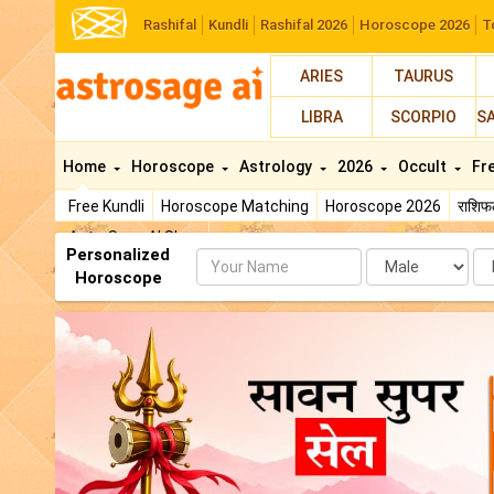
Rashifal
Kundli
Rashifal 2026
Horoscope 2026
T
ARIES
TAURUS
LIBRA
SCORPIO
S
Home
Horoscope
Astrology
2026
Occult
Fr
Free Kundli
Horoscope Matching
Horoscope 2026
राशि
AstroSage AI Shop
Personalized
Name
Da
Horoscope