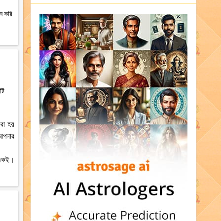
ান করি
টি
রা হয়
 আপনার
ে একই।