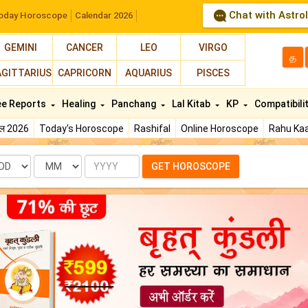
Chat with Astro
oday Horoscope
Calendar 2026
GEMINI
CANCER
LEO
VIRGO
த
AGITTARIUS
CAPRICORN
AQUARIUS
PISCES
ee Reports
Healing
Panchang
Lal Kitab
KP
Compatibili
फल 2026
Today's Horoscope
Rashifal
Online Horoscope
Rahu Kaa
te
Month
Year
GET HOROSCOPE