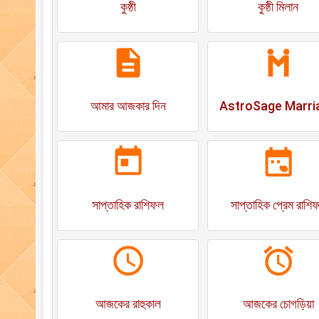
কুষ্ঠী
কুষ্ঠী মিলান
আমার আজকার দিন
AstroSage Marri
সাপ্তাহিক রাশিফল
সাপ্তাহিক প্রেম রাশি
আজকের রাহুকাল
আজকের চোগড়িয়া