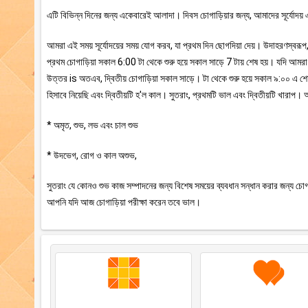
এটি বিভিন্ন দিনের জন্য একেবারেই আলাদা। দিবস চোগাড়িয়ার জন্য, আমাদের সূর্যোদয় এ
আমরা এই সময় সূর্যোদয়ের সময় যোগ করব, যা প্রথম দিন ছোগদিয়া দেয়। উদাহরণস্বর
প্রথম চোগাড়িয়া সকাল 6:00 টা থেকে শুরু হয়ে সকাল সাড়ে 7 টায় শেষ হয়। যদি আম
উত্তর is অতএব, দ্বিতীয় চোগাড়িয়া সকাল সাড়ে। টা থেকে শুরু হয়ে সকাল ৯:০০ এ
হিসাবে নিয়েছি এবং দ্বিতীয়টি হ'ল কাল। সুতরাং, প্রথমটি ভাল এবং দ্বিতীয়টি খার
* অমৃত, শুভ, লভ এবং চাল শুভ
* উদভেগ, রোগ ও কাল অশুভ,
সুতরাং যে কোনও শুভ কাজ সম্পাদনের জন্য বিশেষ সময়ের ব্যবধান সন্ধান করার জন্য চোগা
আপনি যদি আজ চোগাড়িয়া পরীক্ষা করেন তবে ভাল।