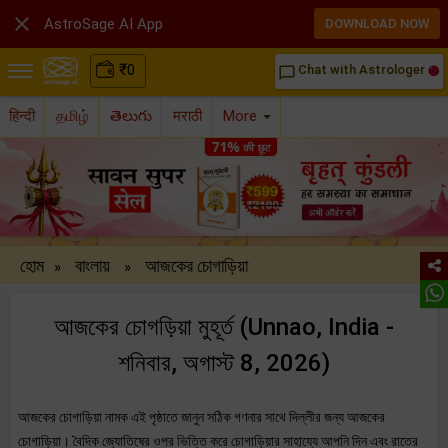

AstroSage AI App
DOWNLOAD NOW
₹
0
Chat with Astrologer
chat_bubble_outline
हिन्दी
தமிழ்
తెలుగు
मराठी
More
হোম
বাংলায়
আজকের চোগাড়িয়া
»
»
আজকের চোগড়িয়া মুহূর্ত (Unnao, India -
শনিবার, অগাস্ট 8, 2026)
আজকের চোগাড়িয়া নামক এই পৃষ্ঠাতে জানুন সঠিক গণনার সাথে দিল্লীর জন্য আজকের
চোগাড়িয়া। বৈদিক জ্যোতিষের ওপর ভিত্তি করে চোগাড়িয়ার সাহায্যে আপনি দিন এবং রাতের