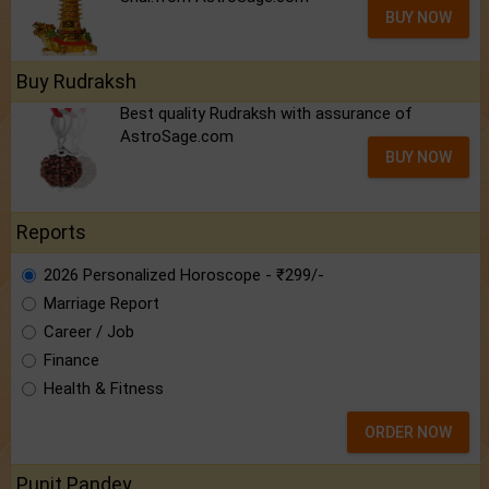
BUY NOW
Buy Rudraksh
Best quality Rudraksh with assurance of
AstroSage.com
BUY NOW
Reports
2026 Personalized Horoscope - ₹299/-
Marriage Report
Career / Job
Finance
Health & Fitness
ORDER NOW
Punit Pandey