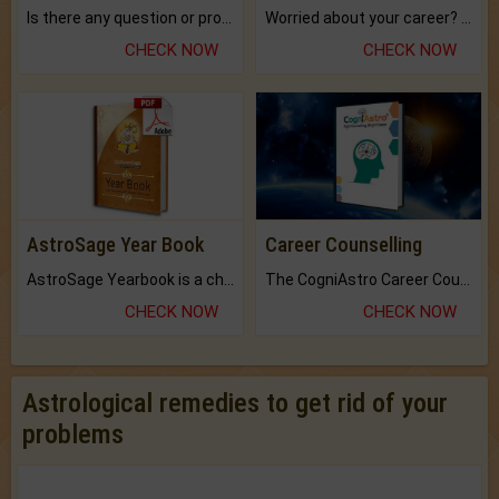
Is there any question or problem lingering.
Worried about your career? don't know what is.
CHECK NOW
CHECK NOW
AstroSage Year Book
Career Counselling
AstroSage Yearbook is a channel to fulfill your dreams and destiny.
The CogniAstro Career Counselling Report is the most comprehensive report available on this topic.
CHECK NOW
CHECK NOW
Astrological remedies to get rid of your
problems