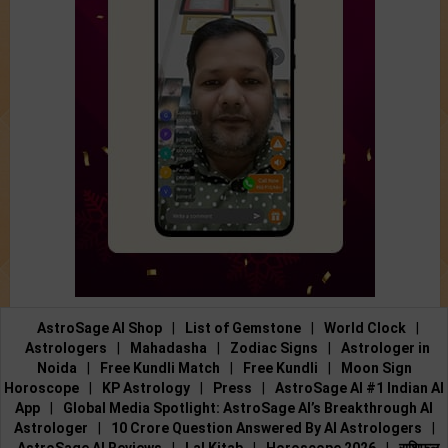
AstroSage AI Shop
|
List of Gemstone
|
World Clock
|
Astrologers
|
Mahadasha
|
Zodiac Signs
|
Astrologer in
Noida
|
Free Kundli Match
|
Free Kundli
|
Moon Sign
Horoscope
|
KP Astrology
|
Press
|
AstroSage AI #1 Indian AI
App
|
Global Media Spotlight: AstroSage AI’s Breakthrough AI
Astrologer
|
10 Crore Question Answered By AI Astrologers
|