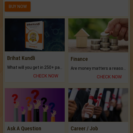
BUY NOW
Brihat Kundli
Finance
What will you get in 250+ pages Colored Brihat Kundli.
Are money matters a reason for the dark-circles under your eyes?
CHECK NOW
CHECK NOW
Ask A Question
Career / Job