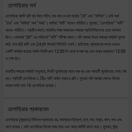
চোগাড়িয়ার অর্থ
চোগাড়িয়া শব্দটি দুটি শব্দ নিয়ে গঠিত, যার নাম দেওয়া হয়েছে "চৌ" এবং "ঘাদিয়া"। চাউ অর্থ
"চার" এবং "ঘাদিয়া" অর্থ "সময়"। ঘাদিয়া "ঘাটি" নামেও পরিচিত। সুতরাং, "চোগাড়িয়া" "ঘাটি"
নামেও পরিচিত। প্রাচীন কালে, ভারতীয় সময় আজকের সময়ের প্রতিনিধিত্বের চেয়ে আলাদা
ছিল। লোকেরা "ঘন্টা" এর পরিবর্তে "ঘাটি" পরীক্ষা করত। যদি আমরা উভয় সময়ের ফর্ম্যাট তুলনা
করি, তবে 60 ঘাটি এবং 24 ঘন্টা উভয়ই ইউনিটে একই। যাইহোক, মূল্যায়নের মধ্যে এখনও
একটি পার্থক্য রয়েছে অর্থাৎ দিনটি রাত 12:00 টা থেকে ম শুরু হয় এবং পরের মধ্যরাতে 12:00
এ শেষ হয়।
ভারতীয় সময়ের ফর্ম্যাট অনুসারে, দিনটি সূর্যোদয়ের সাথে শুরু হয় এবং পরবর্তী সূর্যোদয়ের শেষে শেষ
হয়। প্রতিটি চোগাড়িয়া ৩.75৫ ঘাটি অর্থাৎ প্রায় ৪ ঘন্টা। সুতরাং যদি আমরা কোনও দিনের
সন্ধান করি তবে 16 চোগাড়িয়া রয়েছে।
চোগাড়িয়ার প্রকারভেদ
চোগাড়িয়া (মুহুরাত) বিভিন্ন প্রকারের হয়, যথাক্রমে উদ্বেগ, চাল, লভ, অমৃত, কাল, শুভ এবং
রোগ রয়েছে। আট চোগাড়িয়া দিনের সময় পড়ে এবং অন্য আটটি রাতে পড়ে। সুতরাং, হিন্দু