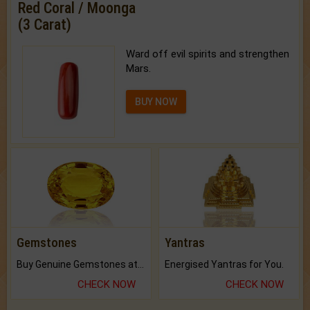
Red Coral / Moonga
(3 Carat)
Ward off evil spirits and strengthen
Mars.
BUY NOW
Gemstones
Yantras
Buy Genuine Gemstones at Best Prices.
Energised Yantras for You.
CHECK NOW
CHECK NOW