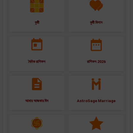
কুষ্ঠী
কুষ্ঠী মিলান
দৈনিক রাশিফল
রাশিফল 2026
আমার আজকার দিন
AstroSage Marriage