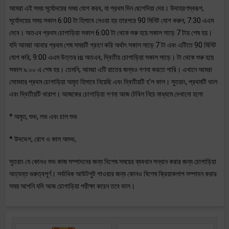
আমরা এই সময় সূর্যোদয়ের সময় যোগ করব, যা প্রথম দিন ছোগদিয়া দেয়। উদাহরণস্বরূপ,
সূর্যোদয়ের সময় সকাল 6:00 টা হিসাবে নেওয়া হয় তারপরে 90 মিনিট যোগ করুন, 7:30 এএম
দেবে। অতএব প্রথম চোগাড়িয়া সকাল 6:00 টা থেকে শুরু হয়ে সকাল সাড়ে 7 টায় শেষ হয়।
যদি আমরা আবার প্রথম শেষ সময়টি গ্রহণ করি অর্থাৎ সকাল সাড়ে 7 টা এবং এটিতে 90 মিনিট
যোগ করি, 9:00 এএম উত্তর is অতএব, দ্বিতীয় চোগাড়িয়া সকাল সাড়ে। টা থেকে শুরু হয়ে
সকাল ৯:০০ এ শেষ হয়। তেমনি, আমরা এটি রাতের জন্যও গণনা করতে পারি। এখানে আমরা
সোমবার প্রথম চোগাড়িয়া অমৃত হিসাবে নিয়েছি এবং দ্বিতীয়টি হ'ল কাল। সুতরাং, প্রথমটি ভাল
এবং দ্বিতীয়টি খারাপ। আজকের চোগাড়িয়া গণনা আজ টেবিল নিচে মাধ্যমে দেখানো হলো
* অমৃত, শুভ, লভ এবং চাল শুভ
* উদভেগ, রোগ ও কাল অশুভ,
সুতরাং যে কোনও শুভ কাজ সম্পাদনের জন্য বিশেষ সময়ের ব্যবধান সন্ধান করার জন্য চোগাড়িয়া
অত্যন্ত গুরুত্বপূর্ণ। সর্বাধিক আউটপুট পাওয়ার জন্য কোনও বিশেষ ক্রিয়াকলাপ সম্পাদন করার
সময় আপনি যদি আজ চোগাড়িয়া পরীক্ষা করেন তবে ভাল।