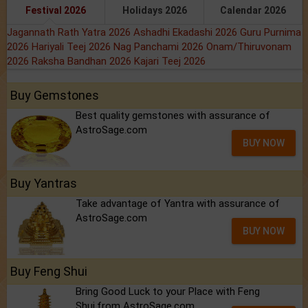
Festival 2026
Holidays 2026
Calendar 2026
Jagannath Rath Yatra 2026
Ashadhi Ekadashi 2026
Guru Purnima
2026
Hariyali Teej 2026
Nag Panchami 2026
Onam/Thiruvonam
2026
Raksha Bandhan 2026
Kajari Teej 2026
Buy Gemstones
Best quality gemstones with assurance of
AstroSage.com
BUY NOW
Buy Yantras
Take advantage of Yantra with assurance of
AstroSage.com
BUY NOW
Buy Feng Shui
Bring Good Luck to your Place with Feng
Shui.from AstroSage.com