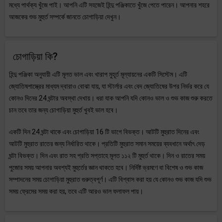
মধ্যে পার্থক্য খুঁজে পাই। আপনি এটি সহজেই হিন্দু পঞ্জিকাতে খুঁজে পেতে পারেন। আপনার শহরে
আজকের শুভ মুহুর্ত সম্পর্কে জানতে চোগাড়িয়া দেখুন।
চোগাড়িয়া কি?
হিন্দু পঞ্জিকা অনুযায়ী এটি মূলত ভাল এবং খারাপ মুহূর্ত মূল্যায়নের একটি সিস্টেম। এটি
জ্যোতিষশাস্ত্রের মাধ্যম দ্বারাও বোঝা যায়, যা স্টার্লার এবং বেদ জ্যোতিষের উপর নির্ভর করে যে
কোনও দিনের 24 ঘন্টার অবস্থা দেখায়। ধরা যাক আপনি যদি কোনও ভাল ও শুভ কাজ শুরু করতে
চান তবে তার জন্য চোগাড়িয়া মুহুর্ত খুবই ভাল হবে।
একটি দিন 24 ঘন্টা থাকে এবং চোগাড়িয়া 16 টি ভাগে বিভক্ত। আটটি মুহুরাত দিনের এবং
আটটি মুহুরাত রাতের জন্য নির্ধারিত থাকে। প্রতিটি মুহুরাত সমান সময়ের ব্যবধানে অর্থাৎ দেড়
ঘন্টা বিভক্ত। দিন এবং রাত সহ প্রতি সপ্তাহে মূলত ১১২ টি মুহুর্ত থাকে। দিন ও রাতের সময়
পুজোর সময় আপনার অবশ্যই মুহুর্তের জ্ঞান থাকতে হবে। নির্দিষ্ট ভ্রমণে বা বিশেষ ও শুভ কাজ
সম্পাদনের সময় চোগাড়িয়া মুহুরাত গুরুত্বপূর্ণ। এটি বিশ্বাস করা হয় যে কোনও শুভ কাজ যদি শুভ
সময় ফ্রেমের সময় করা হয়, তবে এটি আরও ভাল ফলাফল পায়।