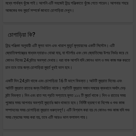
মধ্যে পার্থক্য খুঁজে পাই। আপনি এটি সহজেই হিন্দু পঞ্জিকাতে খুঁজে পেতে পারেন। আপনার শহরে
আজকের শুভ মুহুর্ত সম্পর্কে জানতে চোগাড়িয়া দেখুন।
চোগাড়িয়া কি?
হিন্দু পঞ্জিকা অনুযায়ী এটি মূলত ভাল এবং খারাপ মুহূর্ত মূল্যায়নের একটি সিস্টেম। এটি
জ্যোতিষশাস্ত্রের মাধ্যম দ্বারাও বোঝা যায়, যা স্টার্লার এবং বেদ জ্যোতিষের উপর নির্ভর করে যে
কোনও দিনের 24 ঘন্টার অবস্থা দেখায়। ধরা যাক আপনি যদি কোনও ভাল ও শুভ কাজ শুরু করতে
চান তবে তার জন্য চোগাড়িয়া মুহুর্ত খুবই ভাল হবে।
একটি দিন 24 ঘন্টা থাকে এবং চোগাড়িয়া 16 টি ভাগে বিভক্ত। আটটি মুহুরাত দিনের এবং
আটটি মুহুরাত রাতের জন্য নির্ধারিত থাকে। প্রতিটি মুহুরাত সমান সময়ের ব্যবধানে অর্থাৎ দেড়
ঘন্টা বিভক্ত। দিন এবং রাত সহ প্রতি সপ্তাহে মূলত ১১২ টি মুহুর্ত থাকে। দিন ও রাতের সময়
পুজোর সময় আপনার অবশ্যই মুহুর্তের জ্ঞান থাকতে হবে। নির্দিষ্ট ভ্রমণে বা বিশেষ ও শুভ কাজ
সম্পাদনের সময় চোগাড়িয়া মুহুরাত গুরুত্বপূর্ণ। এটি বিশ্বাস করা হয় যে কোনও শুভ কাজ যদি শুভ
সময় ফ্রেমের সময় করা হয়, তবে এটি আরও ভাল ফলাফল পায়।