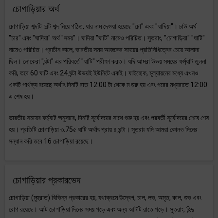
চোগাড়িয়ার অর্থ
চোগাড়িয়া শব্দটি দুটি শব্দ নিয়ে গঠিত, যার নাম দেওয়া হয়েছে "চৌ" এবং "ঘাদিয়া"। চাউ অর্থ
"চার" এবং "ঘাদিয়া" অর্থ "সময়"। ঘাদিয়া "ঘাটি" নামেও পরিচিত। সুতরাং, "চোগাড়িয়া" "ঘাটি"
নামেও পরিচিত। প্রাচীন কালে, ভারতীয় সময় আজকের সময়ের প্রতিনিধিত্বের চেয়ে আলাদা
ছিল। লোকেরা "ঘন্টা" এর পরিবর্তে "ঘাটি" পরীক্ষা করত। যদি আমরা উভয় সময়ের ফর্ম্যাট তুলনা
করি, তবে 60 ঘাটি এবং 24 ঘন্টা উভয়ই ইউনিটে একই। যাইহোক, মূল্যায়নের মধ্যে এখনও
একটি পার্থক্য রয়েছে অর্থাৎ দিনটি রাত 12:00 টা থেকে ম শুরু হয় এবং পরের মধ্যরাতে 12:00
এ শেষ হয়।
ভারতীয় সময়ের ফর্ম্যাট অনুসারে, দিনটি সূর্যোদয়ের সাথে শুরু হয় এবং পরবর্তী সূর্যোদয়ের শেষে শেষ
হয়। প্রতিটি চোগাড়িয়া ৩.75৫ ঘাটি অর্থাৎ প্রায় ৪ ঘন্টা। সুতরাং যদি আমরা কোনও দিনের
সন্ধান করি তবে 16 চোগাড়িয়া রয়েছে।
চোগাড়িয়ার প্রকারভেদ
চোগাড়িয়া (মুহুরাত) বিভিন্ন প্রকারের হয়, যথাক্রমে উদ্বেগ, চাল, লভ, অমৃত, কাল, শুভ এবং
রোগ রয়েছে। আট চোগাড়িয়া দিনের সময় পড়ে এবং অন্য আটটি রাতে পড়ে। সুতরাং, হিন্দু