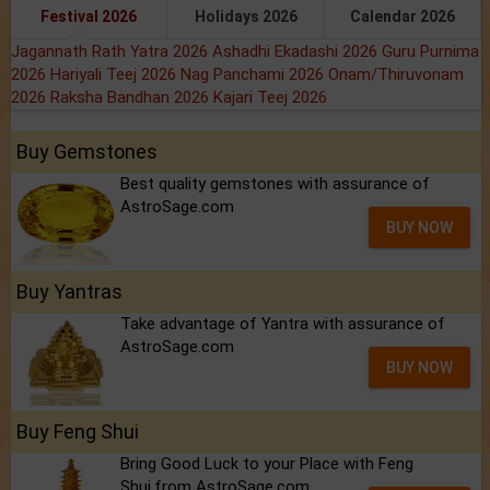
Festival 2026
Holidays 2026
Calendar 2026
Jagannath Rath Yatra 2026
Ashadhi Ekadashi 2026
Guru Purnima
2026
Hariyali Teej 2026
Nag Panchami 2026
Onam/Thiruvonam
2026
Raksha Bandhan 2026
Kajari Teej 2026
Buy Gemstones
Best quality gemstones with assurance of
AstroSage.com
BUY NOW
Buy Yantras
Take advantage of Yantra with assurance of
AstroSage.com
BUY NOW
Buy Feng Shui
Bring Good Luck to your Place with Feng
Shui.from AstroSage.com