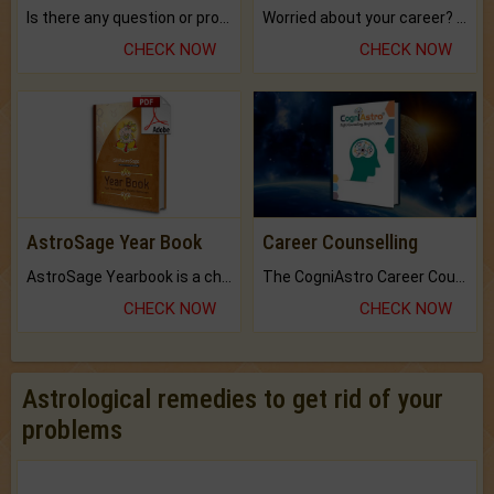
Is there any question or problem lingering.
Worried about your career? don't know what is.
CHECK NOW
CHECK NOW
AstroSage Year Book
Career Counselling
AstroSage Yearbook is a channel to fulfill your dreams and destiny.
The CogniAstro Career Counselling Report is the most comprehensive report available on this topic.
CHECK NOW
CHECK NOW
Astrological remedies to get rid of your
problems