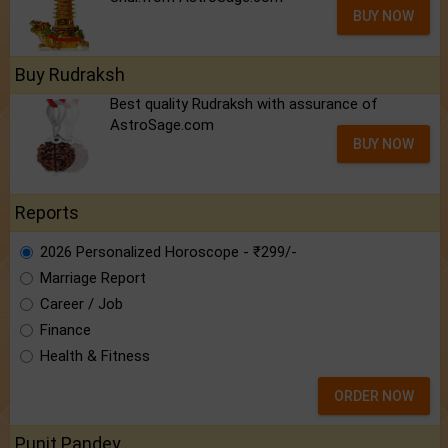
BUY NOW
Buy Rudraksh
Best quality Rudraksh with assurance of
AstroSage.com
BUY NOW
Reports
2026 Personalized Horoscope - ₹299/-
Marriage Report
Career / Job
Finance
Health & Fitness
ORDER NOW
Punit Pandey