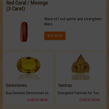
Red Coral / Moonga
(3 Carat)
Ward off evil spirits and strengthen
Mars.
BUY NOW
Gemstones
Yantras
Buy Genuine Gemstones at Best Prices.
Energised Yantras for You.
CHECK NOW
CHECK NOW