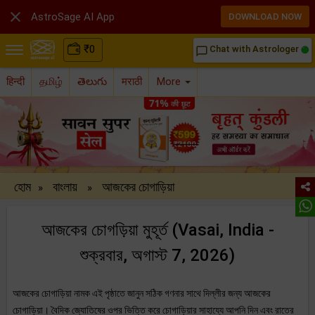

AstroSage AI App
DOWNLOAD NOW
₹
0
Chat with Astrologer
chat_bubble_outline
हिन्दी
தமிழ்
తెలుగు
मराठी
More
হোম
বাংলায়
আজকের চোগাড়িয়া
»
»
আজকের চোগড়িয়া মুহূর্ত (Vasai, India -
শুক্রবার, অগাস্ট 7, 2026)
আজকের চোগাড়িয়া নামক এই পৃষ্ঠাতে জানুন সঠিক গণনার সাথে দিল্লীর জন্য আজকের
চোগাড়িয়া। বৈদিক জ্যোতিষের ওপর ভিত্তি করে চোগাড়িয়ার সাহায্যে আপনি দিন এবং রাতের