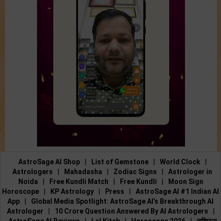
AstroSage AI Shop
|
List of Gemstone
|
World Clock
|
Astrologers
|
Mahadasha
|
Zodiac Signs
|
Astrologer in
Noida
|
Free Kundli Match
|
Free Kundli
|
Moon Sign
Horoscope
|
KP Astrology
|
Press
|
AstroSage AI #1 Indian AI
App
|
Global Media Spotlight: AstroSage AI’s Breakthrough AI
Astrologer
|
10 Crore Question Answered By AI Astrologers
|