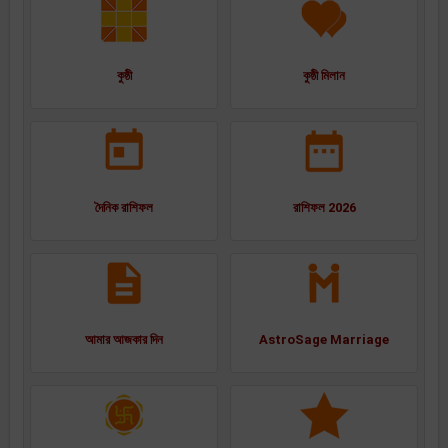
কুষ্ঠী
কুষ্ঠী মিলান
দৈনিক রাশিফল
রাশিফল 2026
আমার আজকার দিন
AstroSage Marriage