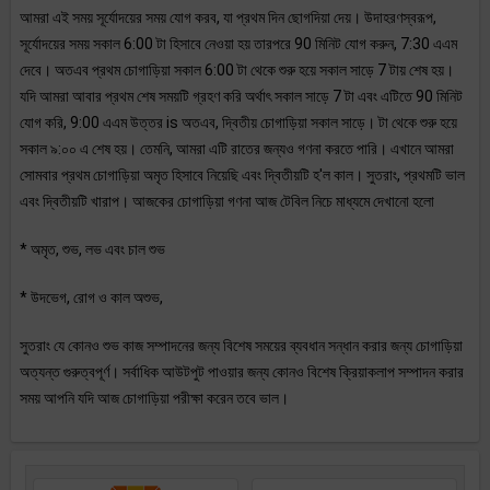
আমরা এই সময় সূর্যোদয়ের সময় যোগ করব, যা প্রথম দিন ছোগদিয়া দেয়। উদাহরণস্বরূপ,
সূর্যোদয়ের সময় সকাল 6:00 টা হিসাবে নেওয়া হয় তারপরে 90 মিনিট যোগ করুন, 7:30 এএম
দেবে। অতএব প্রথম চোগাড়িয়া সকাল 6:00 টা থেকে শুরু হয়ে সকাল সাড়ে 7 টায় শেষ হয়।
যদি আমরা আবার প্রথম শেষ সময়টি গ্রহণ করি অর্থাৎ সকাল সাড়ে 7 টা এবং এটিতে 90 মিনিট
যোগ করি, 9:00 এএম উত্তর is অতএব, দ্বিতীয় চোগাড়িয়া সকাল সাড়ে। টা থেকে শুরু হয়ে
সকাল ৯:০০ এ শেষ হয়। তেমনি, আমরা এটি রাতের জন্যও গণনা করতে পারি। এখানে আমরা
সোমবার প্রথম চোগাড়িয়া অমৃত হিসাবে নিয়েছি এবং দ্বিতীয়টি হ'ল কাল। সুতরাং, প্রথমটি ভাল
এবং দ্বিতীয়টি খারাপ। আজকের চোগাড়িয়া গণনা আজ টেবিল নিচে মাধ্যমে দেখানো হলো
* অমৃত, শুভ, লভ এবং চাল শুভ
* উদভেগ, রোগ ও কাল অশুভ,
সুতরাং যে কোনও শুভ কাজ সম্পাদনের জন্য বিশেষ সময়ের ব্যবধান সন্ধান করার জন্য চোগাড়িয়া
অত্যন্ত গুরুত্বপূর্ণ। সর্বাধিক আউটপুট পাওয়ার জন্য কোনও বিশেষ ক্রিয়াকলাপ সম্পাদন করার
সময় আপনি যদি আজ চোগাড়িয়া পরীক্ষা করেন তবে ভাল।