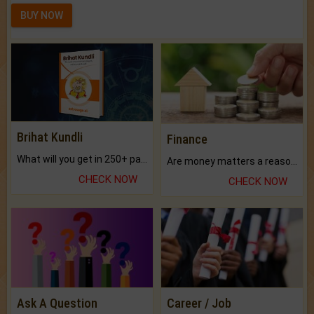
BUY NOW
Brihat Kundli
Finance
What will you get in 250+ pages Colored Brihat Kundli.
Are money matters a reason for the dark-circles under your eyes?
CHECK NOW
CHECK NOW
Ask A Question
Career / Job