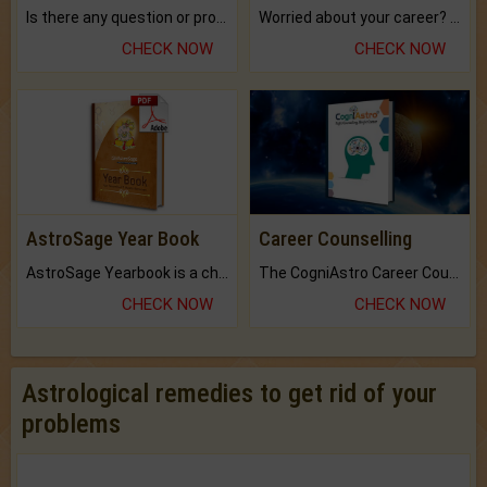
Is there any question or problem lingering.
Worried about your career? don't know what is.
CHECK NOW
CHECK NOW
AstroSage Year Book
Career Counselling
AstroSage Yearbook is a channel to fulfill your dreams and destiny.
The CogniAstro Career Counselling Report is the most comprehensive report available on this topic.
CHECK NOW
CHECK NOW
Astrological remedies to get rid of your
problems