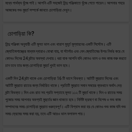
মধ্যে পার্থক্য খুঁজে পাই। আপনি এটি সহজেই হিন্দু পঞ্জিকাতে খুঁজে পেতে পারেন। আপনার শহরে
আজকের শুভ মুহুর্ত সম্পর্কে জানতে চোগাড়িয়া দেখুন।
চোগাড়িয়া কি?
হিন্দু পঞ্জিকা অনুযায়ী এটি মূলত ভাল এবং খারাপ মুহূর্ত মূল্যায়নের একটি সিস্টেম। এটি
জ্যোতিষশাস্ত্রের মাধ্যম দ্বারাও বোঝা যায়, যা স্টার্লার এবং বেদ জ্যোতিষের উপর নির্ভর করে যে
কোনও দিনের 24 ঘন্টার অবস্থা দেখায়। ধরা যাক আপনি যদি কোনও ভাল ও শুভ কাজ শুরু করতে
চান তবে তার জন্য চোগাড়িয়া মুহুর্ত খুবই ভাল হবে।
একটি দিন 24 ঘন্টা থাকে এবং চোগাড়িয়া 16 টি ভাগে বিভক্ত। আটটি মুহুরাত দিনের এবং
আটটি মুহুরাত রাতের জন্য নির্ধারিত থাকে। প্রতিটি মুহুরাত সমান সময়ের ব্যবধানে অর্থাৎ দেড়
ঘন্টা বিভক্ত। দিন এবং রাত সহ প্রতি সপ্তাহে মূলত ১১২ টি মুহুর্ত থাকে। দিন ও রাতের সময়
পুজোর সময় আপনার অবশ্যই মুহুর্তের জ্ঞান থাকতে হবে। নির্দিষ্ট ভ্রমণে বা বিশেষ ও শুভ কাজ
সম্পাদনের সময় চোগাড়িয়া মুহুরাত গুরুত্বপূর্ণ। এটি বিশ্বাস করা হয় যে কোনও শুভ কাজ যদি শুভ
সময় ফ্রেমের সময় করা হয়, তবে এটি আরও ভাল ফলাফল পায়।