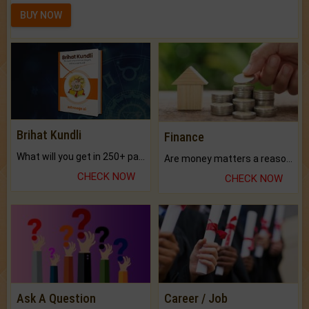
BUY NOW
Brihat Kundli
Finance
What will you get in 250+ pages Colored Brihat Kundli.
Are money matters a reason for the dark-circles under your eyes?
CHECK NOW
CHECK NOW
Ask A Question
Career / Job