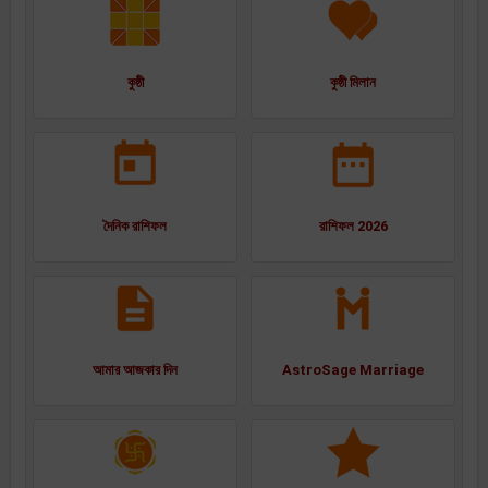
কুষ্ঠী
কুষ্ঠী মিলান
দৈনিক রাশিফল
রাশিফল 2026
আমার আজকার দিন
AstroSage Marriage