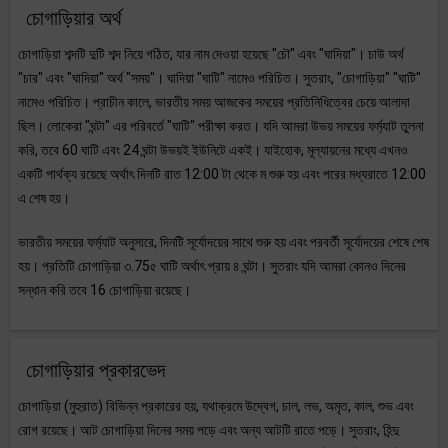
চোগাড়িয়ার অর্থ
চোগাড়িয়া শব্দটি দুটি শব্দ নিয়ে গঠিত, যার নাম দেওয়া হয়েছে "চৌ" এবং "ঘাদিয়া"। চাউ অর্থ
"চার" এবং "ঘাদিয়া" অর্থ "সময়"। ঘাদিয়া "ঘাটি" নামেও পরিচিত। সুতরাং, "চোগাড়িয়া" "ঘাটি"
নামেও পরিচিত। প্রাচীন কালে, ভারতীয় সময় আজকের সময়ের প্রতিনিধিত্বের চেয়ে আলাদা
ছিল। লোকেরা "ঘন্টা" এর পরিবর্তে "ঘাটি" পরীক্ষা করত। যদি আমরা উভয় সময়ের ফর্ম্যাট তুলনা
করি, তবে 60 ঘাটি এবং 24 ঘন্টা উভয়ই ইউনিটে একই। যাইহোক, মূল্যায়নের মধ্যে এখনও
একটি পার্থক্য রয়েছে অর্থাৎ দিনটি রাত 12:00 টা থেকে ম শুরু হয় এবং পরের মধ্যরাতে 12:00
এ শেষ হয়।
ভারতীয় সময়ের ফর্ম্যাট অনুসারে, দিনটি সূর্যোদয়ের সাথে শুরু হয় এবং পরবর্তী সূর্যোদয়ের শেষে শেষ
হয়। প্রতিটি চোগাড়িয়া ৩.75৫ ঘাটি অর্থাৎ প্রায় ৪ ঘন্টা। সুতরাং যদি আমরা কোনও দিনের
সন্ধান করি তবে 16 চোগাড়িয়া রয়েছে।
চোগাড়িয়ার প্রকারভেদ
চোগাড়িয়া (মুহুরাত) বিভিন্ন প্রকারের হয়, যথাক্রমে উদ্বেগ, চাল, লভ, অমৃত, কাল, শুভ এবং
রোগ রয়েছে। আট চোগাড়িয়া দিনের সময় পড়ে এবং অন্য আটটি রাতে পড়ে। সুতরাং, হিন্দু