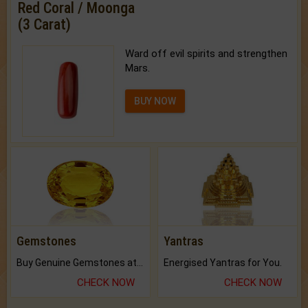
Red Coral / Moonga
(3 Carat)
Ward off evil spirits and strengthen
Mars.
BUY NOW
Gemstones
Yantras
Buy Genuine Gemstones at Best Prices.
Energised Yantras for You.
CHECK NOW
CHECK NOW