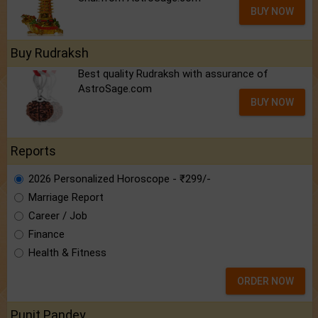
BUY NOW
Buy Rudraksh
Best quality Rudraksh with assurance of
AstroSage.com
BUY NOW
Reports
2026 Personalized Horoscope - ₹299/-
Marriage Report
Career / Job
Finance
Health & Fitness
ORDER NOW
Punit Pandey