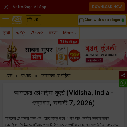

AstroSage AI App
DOWNLOAD NOW
₹
0
Chat with Astrologer
chat_bubble_outline
हिन्दी
தமிழ்
తెలుగు
मराठी
More
হোম
বাংলায়
আজকের চোগাড়িয়া
»
»
আজকের চোগড়িয়া মুহূর্ত (Vidisha, India -
শুক্রবার, অগাস্ট 7, 2026)
আজকের চোগাড়িয়া নামক এই পৃষ্ঠাতে জানুন সঠিক গণনার সাথে দিল্লীর জন্য আজকের
চোগাড়িয়া। বৈদিক জ্যোতিষের ওপর ভিত্তি করে চোগাড়িয়ার সাহায্যে আপনি দিন এবং রাতের