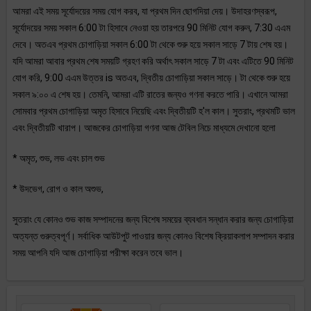
আমরা এই সময় সূর্যোদয়ের সময় যোগ করব, যা প্রথম দিন ছোগদিয়া দেয়। উদাহরণস্বরূপ,
সূর্যোদয়ের সময় সকাল 6:00 টা হিসাবে নেওয়া হয় তারপরে 90 মিনিট যোগ করুন, 7:30 এএম
দেবে। অতএব প্রথম চোগাড়িয়া সকাল 6:00 টা থেকে শুরু হয়ে সকাল সাড়ে 7 টায় শেষ হয়।
যদি আমরা আবার প্রথম শেষ সময়টি গ্রহণ করি অর্থাৎ সকাল সাড়ে 7 টা এবং এটিতে 90 মিনিট
যোগ করি, 9:00 এএম উত্তর is অতএব, দ্বিতীয় চোগাড়িয়া সকাল সাড়ে। টা থেকে শুরু হয়ে
সকাল ৯:০০ এ শেষ হয়। তেমনি, আমরা এটি রাতের জন্যও গণনা করতে পারি। এখানে আমরা
সোমবার প্রথম চোগাড়িয়া অমৃত হিসাবে নিয়েছি এবং দ্বিতীয়টি হ'ল কাল। সুতরাং, প্রথমটি ভাল
এবং দ্বিতীয়টি খারাপ। আজকের চোগাড়িয়া গণনা আজ টেবিল নিচে মাধ্যমে দেখানো হলো
* অমৃত, শুভ, লভ এবং চাল শুভ
* উদভেগ, রোগ ও কাল অশুভ,
সুতরাং যে কোনও শুভ কাজ সম্পাদনের জন্য বিশেষ সময়ের ব্যবধান সন্ধান করার জন্য চোগাড়িয়া
অত্যন্ত গুরুত্বপূর্ণ। সর্বাধিক আউটপুট পাওয়ার জন্য কোনও বিশেষ ক্রিয়াকলাপ সম্পাদন করার
সময় আপনি যদি আজ চোগাড়িয়া পরীক্ষা করেন তবে ভাল।