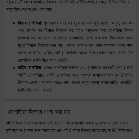
পঞ্জিকায় দুটি ধরণের চোগাড়িয়া বিদ্যমান এবং উভয়ই আটটি চোগাড়িয়া (মুহুরাত) নিয়ে গঠিত।
আসুন নীচে সেগুলো দেখে নেয়া যাক :
দিনের চোগাড়িয়া:
মূলতমধ্যে সময় হয় সূর্যোদয় এবং সূর্যাস্তের। অমৃত, লভ, শুভ
এবং চালকে শুভ হিসাবে বিবেচনা করা হয়। অমৃতকে সেরা চোগাড়িয়া হিসাবে
বিবেচনা করা হয় তবে চল ভাল। অন্যদিকে, রোগ, কল এবং উদভেগকে অশুভ
মুহুর্ত হিসাবে বিবেচনা করা হয়। আমরা কোনও ভাল কাজ সম্পাদন করার সময়
অশুভ ছোগাদিয়া এড়িয়ে চলি। আপনার আরও ভাল বোঝার জন্য আমরা দিন
চোগাড়িয়া চার্টের নীচে বর্ণনা করেছি।
রাত্রি চোগাড়িয়া:
রাতের চোগাড়িয়া সূর্যাস্ত এবং সূর্যোদয়ের মধ্যবর্তী সময়। রাতে
আটটি চোগাড়িয়া। নাইট চোগাড়িয়া জন্য প্রাপ্ত ফলাফলগুলিও ডে চৌগাদিয়া
হিসাবে একই। আপনার আরও ভাল বোঝার জন্য আমরা আবার রাত্রি চোগাড়িয়া
চার্টের নীচে বর্ণনা করেছি।
চোগাড়িয়া কীভাবে গণনা করা যায়
এটি বিভিন্ন দিনের জন্য একেবারেই আলাদা। দিবস চোগাড়িয়ার জন্য, আমাদের সূর্যোদয় এবং
সূর্যাস্তের মধ্যে সময় গণনা করতে হবে এবং এটি 8 দ্বারা বিভক্ত করতে হবে, যা 90 মিনিট হয়।