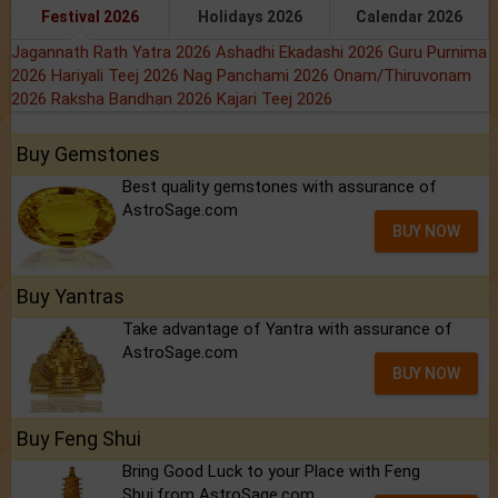
Festival 2026
Holidays 2026
Calendar 2026
Jagannath Rath Yatra 2026
Ashadhi Ekadashi 2026
Guru Purnima
2026
Hariyali Teej 2026
Nag Panchami 2026
Onam/Thiruvonam
2026
Raksha Bandhan 2026
Kajari Teej 2026
Buy Gemstones
Best quality gemstones with assurance of
AstroSage.com
BUY NOW
Buy Yantras
Take advantage of Yantra with assurance of
AstroSage.com
BUY NOW
Buy Feng Shui
Bring Good Luck to your Place with Feng
Shui.from AstroSage.com