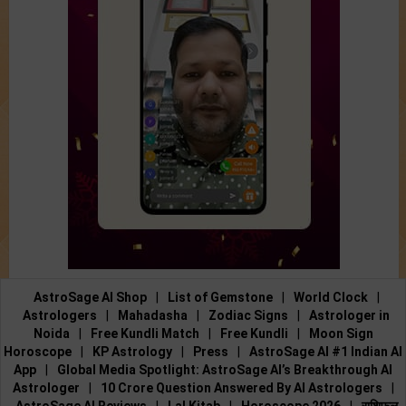
AstroSage AI Shop
|
List of Gemstone
|
World Clock
|
Astrologers
|
Mahadasha
|
Zodiac Signs
|
Astrologer in
Noida
|
Free Kundli Match
|
Free Kundli
|
Moon Sign
Horoscope
|
KP Astrology
|
Press
|
AstroSage AI #1 Indian AI
App
|
Global Media Spotlight: AstroSage AI’s Breakthrough AI
Astrologer
|
10 Crore Question Answered By AI Astrologers
|