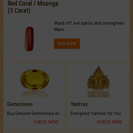
Red Coral / Moonga
(3 Carat)
Ward off evil spirits and strengthen
Mars.
BUY NOW
Gemstones
Yantras
Buy Genuine Gemstones at Best Prices.
Energised Yantras for You.
CHECK NOW
CHECK NOW