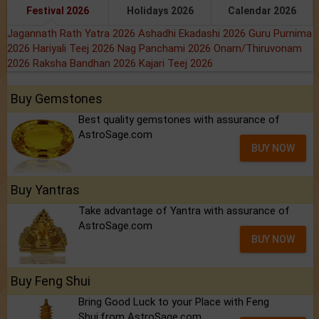
Festival 2026
Holidays 2026
Calendar 2026
Jagannath Rath Yatra 2026
Ashadhi Ekadashi 2026
Guru Purnima
2026
Hariyali Teej 2026
Nag Panchami 2026
Onam/Thiruvonam
2026
Raksha Bandhan 2026
Kajari Teej 2026
Buy Gemstones
Best quality gemstones with assurance of
AstroSage.com
BUY NOW
Buy Yantras
Take advantage of Yantra with assurance of
AstroSage.com
BUY NOW
Buy Feng Shui
Bring Good Luck to your Place with Feng
Shui.from AstroSage.com