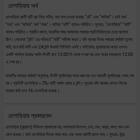
চোগাড়িয়ার অর্থ
চোগাড়িয়া শব্দটি দুটি শব্দ নিয়ে গঠিত, যার নাম দেওয়া হয়েছে "চৌ" এবং "ঘাদিয়া"। চাউ অর্থ
"চার" এবং "ঘাদিয়া" অর্থ "সময়"। ঘাদিয়া "ঘাটি" নামেও পরিচিত। সুতরাং, "চোগাড়িয়া" "ঘাটি"
নামেও পরিচিত। প্রাচীন কালে, ভারতীয় সময় আজকের সময়ের প্রতিনিধিত্বের চেয়ে আলাদা
ছিল। লোকেরা "ঘন্টা" এর পরিবর্তে "ঘাটি" পরীক্ষা করত। যদি আমরা উভয় সময়ের ফর্ম্যাট তুলনা
করি, তবে 60 ঘাটি এবং 24 ঘন্টা উভয়ই ইউনিটে একই। যাইহোক, মূল্যায়নের মধ্যে এখনও
একটি পার্থক্য রয়েছে অর্থাৎ দিনটি রাত 12:00 টা থেকে ম শুরু হয় এবং পরের মধ্যরাতে 12:00
এ শেষ হয়।
ভারতীয় সময়ের ফর্ম্যাট অনুসারে, দিনটি সূর্যোদয়ের সাথে শুরু হয় এবং পরবর্তী সূর্যোদয়ের শেষে শেষ
হয়। প্রতিটি চোগাড়িয়া ৩.75৫ ঘাটি অর্থাৎ প্রায় ৪ ঘন্টা। সুতরাং যদি আমরা কোনও দিনের
সন্ধান করি তবে 16 চোগাড়িয়া রয়েছে।
চোগাড়িয়ার প্রকারভেদ
চোগাড়িয়া (মুহুরাত) বিভিন্ন প্রকারের হয়, যথাক্রমে উদ্বেগ, চাল, লভ, অমৃত, কাল, শুভ এবং
রোগ রয়েছে। আট চোগাড়িয়া দিনের সময় পড়ে এবং অন্য আটটি রাতে পড়ে। সুতরাং, হিন্দু