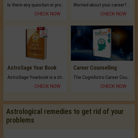
Is there any question or problem lingering.
Worried about your career? don't know what is.
CHECK NOW
CHECK NOW
AstroSage Year Book
Career Counselling
AstroSage Yearbook is a channel to fulfill your dreams and destiny.
The CogniAstro Career Counselling Report is the most comprehensive report available on this topic.
CHECK NOW
CHECK NOW
Astrological remedies to get rid of your
problems