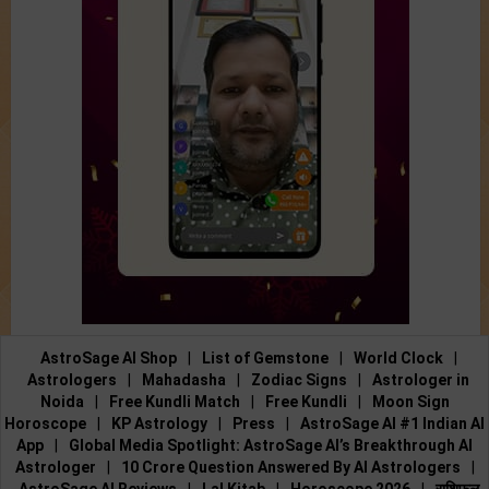
AstroSage AI Shop
|
List of Gemstone
|
World Clock
|
Astrologers
|
Mahadasha
|
Zodiac Signs
|
Astrologer in
Noida
|
Free Kundli Match
|
Free Kundli
|
Moon Sign
Horoscope
|
KP Astrology
|
Press
|
AstroSage AI #1 Indian AI
App
|
Global Media Spotlight: AstroSage AI’s Breakthrough AI
Astrologer
|
10 Crore Question Answered By AI Astrologers
|