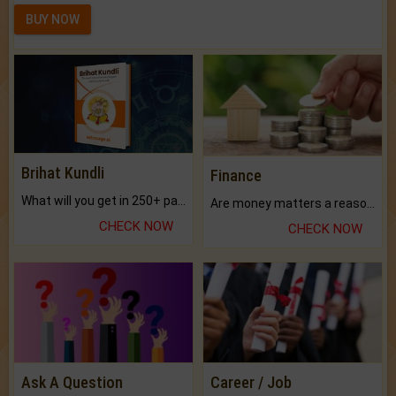
BUY NOW
Brihat Kundli
Finance
What will you get in 250+ pages Colored Brihat Kundli.
Are money matters a reason for the dark-circles under your eyes?
CHECK NOW
CHECK NOW
Ask A Question
Career / Job