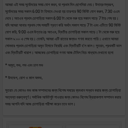
আমরা এই সময় সূর্যোদয়ের সময় যোগ করব, যা প্রথম দিন ছোগদিয়া দেয়। উদাহরণস্বরূপ,
সূর্যোদয়ের সময় সকাল 6:00 টা হিসাবে নেওয়া হয় তারপরে 90 মিনিট যোগ করুন, 7:30 এএম
দেবে। অতএব প্রথম চোগাড়িয়া সকাল 6:00 টা থেকে শুরু হয়ে সকাল সাড়ে 7 টায় শেষ হয়।
যদি আমরা আবার প্রথম শেষ সময়টি গ্রহণ করি অর্থাৎ সকাল সাড়ে 7 টা এবং এটিতে 90 মিনিট
যোগ করি, 9:00 এএম উত্তর is অতএব, দ্বিতীয় চোগাড়িয়া সকাল সাড়ে। টা থেকে শুরু হয়ে
সকাল ৯:০০ এ শেষ হয়। তেমনি, আমরা এটি রাতের জন্যও গণনা করতে পারি। এখানে আমরা
সোমবার প্রথম চোগাড়িয়া অমৃত হিসাবে নিয়েছি এবং দ্বিতীয়টি হ'ল কাল। সুতরাং, প্রথমটি ভাল
এবং দ্বিতীয়টি খারাপ। আজকের চোগাড়িয়া গণনা আজ টেবিল নিচে মাধ্যমে দেখানো হলো
* অমৃত, শুভ, লভ এবং চাল শুভ
* উদভেগ, রোগ ও কাল অশুভ,
সুতরাং যে কোনও শুভ কাজ সম্পাদনের জন্য বিশেষ সময়ের ব্যবধান সন্ধান করার জন্য চোগাড়িয়া
অত্যন্ত গুরুত্বপূর্ণ। সর্বাধিক আউটপুট পাওয়ার জন্য কোনও বিশেষ ক্রিয়াকলাপ সম্পাদন করার
সময় আপনি যদি আজ চোগাড়িয়া পরীক্ষা করেন তবে ভাল।