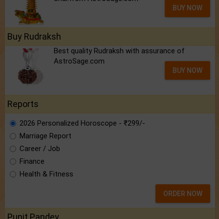
BUY NOW
Buy Rudraksh
Best quality Rudraksh with assurance of
AstroSage.com
BUY NOW
Reports
2026 Personalized Horoscope - ₹299/-
Marriage Report
Career / Job
Finance
Health & Fitness
ORDER NOW
Punit Pandey