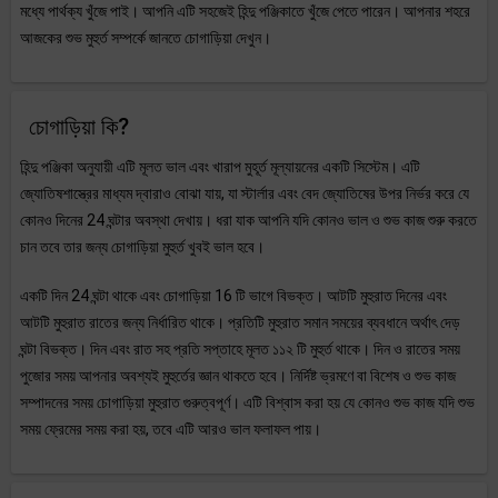
মধ্যে পার্থক্য খুঁজে পাই। আপনি এটি সহজেই হিন্দু পঞ্জিকাতে খুঁজে পেতে পারেন। আপনার শহরে
আজকের শুভ মুহুর্ত সম্পর্কে জানতে চোগাড়িয়া দেখুন।
চোগাড়িয়া কি?
হিন্দু পঞ্জিকা অনুযায়ী এটি মূলত ভাল এবং খারাপ মুহূর্ত মূল্যায়নের একটি সিস্টেম। এটি
জ্যোতিষশাস্ত্রের মাধ্যম দ্বারাও বোঝা যায়, যা স্টার্লার এবং বেদ জ্যোতিষের উপর নির্ভর করে যে
কোনও দিনের 24 ঘন্টার অবস্থা দেখায়। ধরা যাক আপনি যদি কোনও ভাল ও শুভ কাজ শুরু করতে
চান তবে তার জন্য চোগাড়িয়া মুহুর্ত খুবই ভাল হবে।
একটি দিন 24 ঘন্টা থাকে এবং চোগাড়িয়া 16 টি ভাগে বিভক্ত। আটটি মুহুরাত দিনের এবং
আটটি মুহুরাত রাতের জন্য নির্ধারিত থাকে। প্রতিটি মুহুরাত সমান সময়ের ব্যবধানে অর্থাৎ দেড়
ঘন্টা বিভক্ত। দিন এবং রাত সহ প্রতি সপ্তাহে মূলত ১১২ টি মুহুর্ত থাকে। দিন ও রাতের সময়
পুজোর সময় আপনার অবশ্যই মুহুর্তের জ্ঞান থাকতে হবে। নির্দিষ্ট ভ্রমণে বা বিশেষ ও শুভ কাজ
সম্পাদনের সময় চোগাড়িয়া মুহুরাত গুরুত্বপূর্ণ। এটি বিশ্বাস করা হয় যে কোনও শুভ কাজ যদি শুভ
সময় ফ্রেমের সময় করা হয়, তবে এটি আরও ভাল ফলাফল পায়।