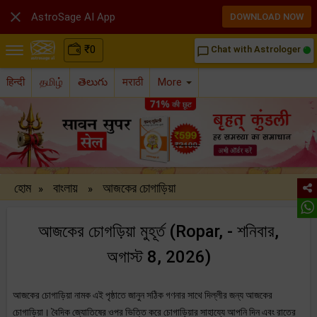

AstroSage AI App
DOWNLOAD NOW
₹
0
Chat with Astrologer
chat_bubble_outline
हिन्दी
தமிழ்
తెలుగు
मराठी
More
হোম
বাংলায়
আজকের চোগাড়িয়া
»
»
আজকের চোগড়িয়া মুহূর্ত (Ropar, - শনিবার,
অগাস্ট 8, 2026)
আজকের চোগাড়িয়া নামক এই পৃষ্ঠাতে জানুন সঠিক গণনার সাথে দিল্লীর জন্য আজকের
চোগাড়িয়া। বৈদিক জ্যোতিষের ওপর ভিত্তি করে চোগাড়িয়ার সাহায্যে আপনি দিন এবং রাতের