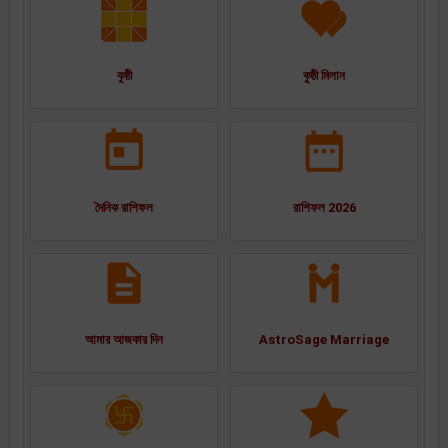
কুষ্ঠী
কুষ্ঠী মিলান
দৈনিক রাশিফল
রাশিফল 2026
আমার আজকার দিন
AstroSage Marriage