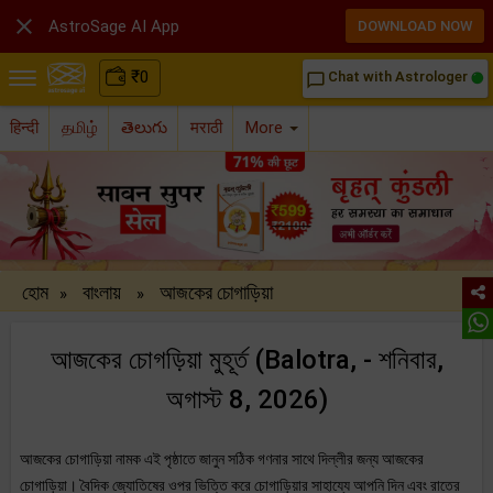

AstroSage AI App
DOWNLOAD NOW
₹
0
Chat with Astrologer
chat_bubble_outline
हिन्दी
தமிழ்
తెలుగు
मराठी
More
হোম
বাংলায়
আজকের চোগাড়িয়া
»
»
আজকের চোগড়িয়া মুহূর্ত (Balotra, - শনিবার,
অগাস্ট 8, 2026)
আজকের চোগাড়িয়া নামক এই পৃষ্ঠাতে জানুন সঠিক গণনার সাথে দিল্লীর জন্য আজকের
চোগাড়িয়া। বৈদিক জ্যোতিষের ওপর ভিত্তি করে চোগাড়িয়ার সাহায্যে আপনি দিন এবং রাতের