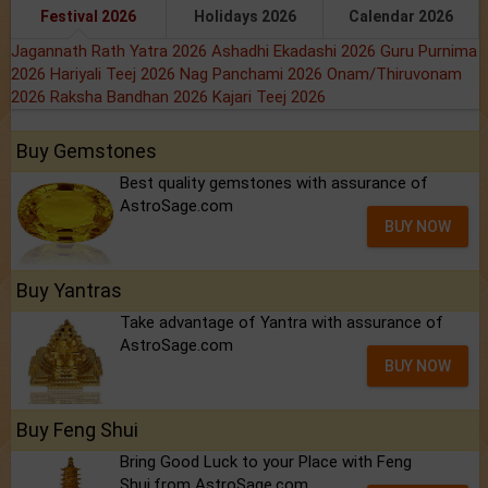
Festival 2026
Holidays 2026
Calendar 2026
Jagannath Rath Yatra 2026
Ashadhi Ekadashi 2026
Guru Purnima
2026
Hariyali Teej 2026
Nag Panchami 2026
Onam/Thiruvonam
2026
Raksha Bandhan 2026
Kajari Teej 2026
Buy Gemstones
Best quality gemstones with assurance of
AstroSage.com
BUY NOW
Buy Yantras
Take advantage of Yantra with assurance of
AstroSage.com
BUY NOW
Buy Feng Shui
Bring Good Luck to your Place with Feng
Shui.from AstroSage.com