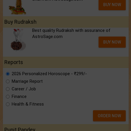
BUY NOW
Buy Rudraksh
Best quality Rudraksh with assurance of
AstroSage.com
BUY NOW
Reports
2026 Personalized Horoscope - ₹299/-
Marriage Report
Career / Job
Finance
Health & Fitness
ORDER NOW
Punit Pandey