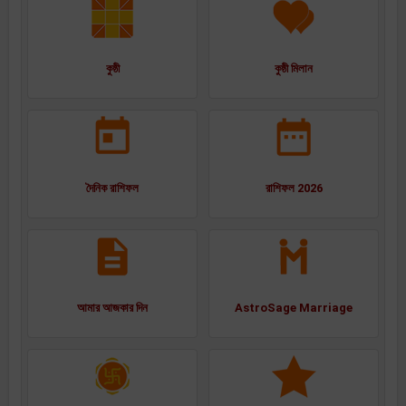
কুষ্ঠী
কুষ্ঠী মিলান
দৈনিক রাশিফল
রাশিফল 2026
আমার আজকার দিন
AstroSage Marriage