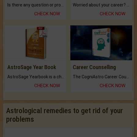
Is there any question or problem lingering.
Worried about your career? don't know what is.
CHECK NOW
CHECK NOW
AstroSage Year Book
Career Counselling
AstroSage Yearbook is a channel to fulfill your dreams and destiny.
The CogniAstro Career Counselling Report is the most comprehensive report available on this topic.
CHECK NOW
CHECK NOW
Astrological remedies to get rid of your
problems