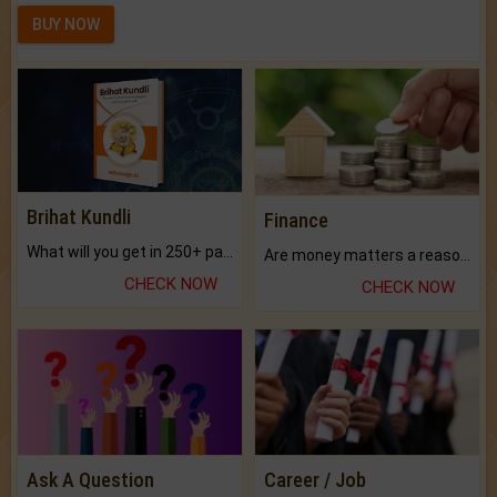
BUY NOW
Brihat Kundli
Finance
What will you get in 250+ pages Colored Brihat Kundli.
Are money matters a reason for the dark-circles under your eyes?
CHECK NOW
CHECK NOW
Ask A Question
Career / Job