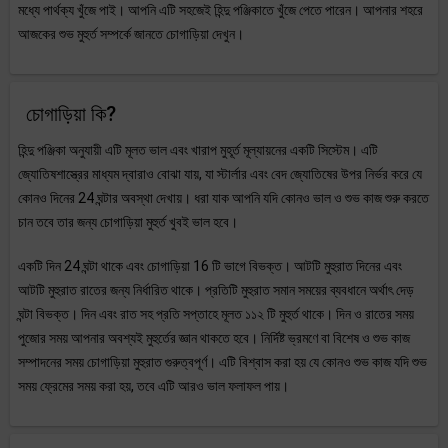
মধ্যে পার্থক্য খুঁজে পাই। আপনি এটি সহজেই হিন্দু পঞ্জিকাতে খুঁজে পেতে পারেন। আপনার শহরে
আজকের শুভ মুহুর্ত সম্পর্কে জানতে চোগাড়িয়া দেখুন।
চোগাড়িয়া কি?
হিন্দু পঞ্জিকা অনুযায়ী এটি মূলত ভাল এবং খারাপ মুহূর্ত মূল্যায়নের একটি সিস্টেম। এটি
জ্যোতিষশাস্ত্রের মাধ্যম দ্বারাও বোঝা যায়, যা স্টার্লার এবং বেদ জ্যোতিষের উপর নির্ভর করে যে
কোনও দিনের 24 ঘন্টার অবস্থা দেখায়। ধরা যাক আপনি যদি কোনও ভাল ও শুভ কাজ শুরু করতে
চান তবে তার জন্য চোগাড়িয়া মুহুর্ত খুবই ভাল হবে।
একটি দিন 24 ঘন্টা থাকে এবং চোগাড়িয়া 16 টি ভাগে বিভক্ত। আটটি মুহুরাত দিনের এবং
আটটি মুহুরাত রাতের জন্য নির্ধারিত থাকে। প্রতিটি মুহুরাত সমান সময়ের ব্যবধানে অর্থাৎ দেড়
ঘন্টা বিভক্ত। দিন এবং রাত সহ প্রতি সপ্তাহে মূলত ১১২ টি মুহুর্ত থাকে। দিন ও রাতের সময়
পুজোর সময় আপনার অবশ্যই মুহুর্তের জ্ঞান থাকতে হবে। নির্দিষ্ট ভ্রমণে বা বিশেষ ও শুভ কাজ
সম্পাদনের সময় চোগাড়িয়া মুহুরাত গুরুত্বপূর্ণ। এটি বিশ্বাস করা হয় যে কোনও শুভ কাজ যদি শুভ
সময় ফ্রেমের সময় করা হয়, তবে এটি আরও ভাল ফলাফল পায়।