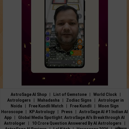
AstroSage AI Shop
|
List of Gemstone
|
World Clock
|
Astrologers
|
Mahadasha
|
Zodiac Signs
|
Astrologer in
Noida
|
Free Kundli Match
|
Free Kundli
|
Moon Sign
Horoscope
|
KP Astrology
|
Press
|
AstroSage AI #1 Indian AI
App
|
Global Media Spotlight: AstroSage AI’s Breakthrough AI
Astrologer
|
10 Crore Question Answered By AI Astrologers
|