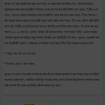
আমরা এই সময় সূর্যোদয়ের সময় যোগ করব, যা প্রথম দিন ছোগদিয়া দেয়। উদাহরণস্বরূপ,
সূর্যোদয়ের সময় সকাল 6:00 টা হিসাবে নেওয়া হয় তারপরে 90 মিনিট যোগ করুন, 7:30 এএম
দেবে। অতএব প্রথম চোগাড়িয়া সকাল 6:00 টা থেকে শুরু হয়ে সকাল সাড়ে 7 টায় শেষ হয়।
যদি আমরা আবার প্রথম শেষ সময়টি গ্রহণ করি অর্থাৎ সকাল সাড়ে 7 টা এবং এটিতে 90 মিনিট
যোগ করি, 9:00 এএম উত্তর is অতএব, দ্বিতীয় চোগাড়িয়া সকাল সাড়ে। টা থেকে শুরু হয়ে
সকাল ৯:০০ এ শেষ হয়। তেমনি, আমরা এটি রাতের জন্যও গণনা করতে পারি। এখানে আমরা
সোমবার প্রথম চোগাড়িয়া অমৃত হিসাবে নিয়েছি এবং দ্বিতীয়টি হ'ল কাল। সুতরাং, প্রথমটি ভাল
এবং দ্বিতীয়টি খারাপ। আজকের চোগাড়িয়া গণনা আজ টেবিল নিচে মাধ্যমে দেখানো হলো
* অমৃত, শুভ, লভ এবং চাল শুভ
* উদভেগ, রোগ ও কাল অশুভ,
সুতরাং যে কোনও শুভ কাজ সম্পাদনের জন্য বিশেষ সময়ের ব্যবধান সন্ধান করার জন্য চোগাড়িয়া
অত্যন্ত গুরুত্বপূর্ণ। সর্বাধিক আউটপুট পাওয়ার জন্য কোনও বিশেষ ক্রিয়াকলাপ সম্পাদন করার
সময় আপনি যদি আজ চোগাড়িয়া পরীক্ষা করেন তবে ভাল।