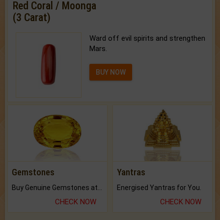
Red Coral / Moonga
(3 Carat)
Ward off evil spirits and strengthen
Mars.
BUY NOW
Gemstones
Yantras
Buy Genuine Gemstones at Best Prices.
Energised Yantras for You.
CHECK NOW
CHECK NOW