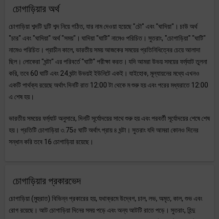
চোগাড়িয়ার অর্থ
চোগাড়িয়া শব্দটি দুটি শব্দ নিয়ে গঠিত, যার নাম দেওয়া হয়েছে "চৌ" এবং "ঘাদিয়া"। চাউ অর্থ
"চার" এবং "ঘাদিয়া" অর্থ "সময়"। ঘাদিয়া "ঘাটি" নামেও পরিচিত। সুতরাং, "চোগাড়িয়া" "ঘাটি"
নামেও পরিচিত। প্রাচীন কালে, ভারতীয় সময় আজকের সময়ের প্রতিনিধিত্বের চেয়ে আলাদা
ছিল। লোকেরা "ঘন্টা" এর পরিবর্তে "ঘাটি" পরীক্ষা করত। যদি আমরা উভয় সময়ের ফর্ম্যাট তুলনা
করি, তবে 60 ঘাটি এবং 24 ঘন্টা উভয়ই ইউনিটে একই। যাইহোক, মূল্যায়নের মধ্যে এখনও
একটি পার্থক্য রয়েছে অর্থাৎ দিনটি রাত 12:00 টা থেকে ম শুরু হয় এবং পরের মধ্যরাতে 12:00
এ শেষ হয়।
ভারতীয় সময়ের ফর্ম্যাট অনুসারে, দিনটি সূর্যোদয়ের সাথে শুরু হয় এবং পরবর্তী সূর্যোদয়ের শেষে শেষ
হয়। প্রতিটি চোগাড়িয়া ৩.75৫ ঘাটি অর্থাৎ প্রায় ৪ ঘন্টা। সুতরাং যদি আমরা কোনও দিনের
সন্ধান করি তবে 16 চোগাড়িয়া রয়েছে।
চোগাড়িয়ার প্রকারভেদ
চোগাড়িয়া (মুহুরাত) বিভিন্ন প্রকারের হয়, যথাক্রমে উদ্বেগ, চাল, লভ, অমৃত, কাল, শুভ এবং
রোগ রয়েছে। আট চোগাড়িয়া দিনের সময় পড়ে এবং অন্য আটটি রাতে পড়ে। সুতরাং, হিন্দু