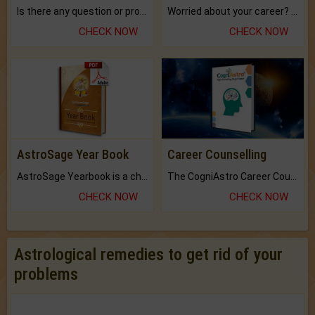
Is there any question or problem lingering.
Worried about your career? don't know what is.
CHECK NOW
CHECK NOW
AstroSage Year Book
Career Counselling
AstroSage Yearbook is a channel to fulfill your dreams and destiny.
The CogniAstro Career Counselling Report is the most comprehensive report available on this topic.
CHECK NOW
CHECK NOW
Astrological remedies to get rid of your
problems