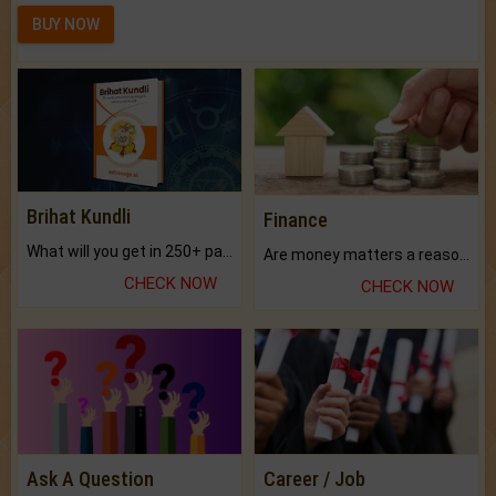
BUY NOW
Brihat Kundli
Finance
What will you get in 250+ pages Colored Brihat Kundli.
Are money matters a reason for the dark-circles under your eyes?
CHECK NOW
CHECK NOW
Ask A Question
Career / Job