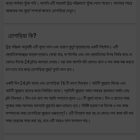
মধ্যে পার্থক্য খুঁজে পাই। আপনি এটি সহজেই হিন্দু পঞ্জিকাতে খুঁজে পেতে পারেন। আপনার শহরে
আজকের শুভ মুহুর্ত সম্পর্কে জানতে চোগাড়িয়া দেখুন।
চোগাড়িয়া কি?
হিন্দু পঞ্জিকা অনুযায়ী এটি মূলত ভাল এবং খারাপ মুহূর্ত মূল্যায়নের একটি সিস্টেম। এটি
জ্যোতিষশাস্ত্রের মাধ্যম দ্বারাও বোঝা যায়, যা স্টার্লার এবং বেদ জ্যোতিষের উপর নির্ভর করে যে
কোনও দিনের 24 ঘন্টার অবস্থা দেখায়। ধরা যাক আপনি যদি কোনও ভাল ও শুভ কাজ শুরু করতে
চান তবে তার জন্য চোগাড়িয়া মুহুর্ত খুবই ভাল হবে।
একটি দিন 24 ঘন্টা থাকে এবং চোগাড়িয়া 16 টি ভাগে বিভক্ত। আটটি মুহুরাত দিনের এবং
আটটি মুহুরাত রাতের জন্য নির্ধারিত থাকে। প্রতিটি মুহুরাত সমান সময়ের ব্যবধানে অর্থাৎ দেড়
ঘন্টা বিভক্ত। দিন এবং রাত সহ প্রতি সপ্তাহে মূলত ১১২ টি মুহুর্ত থাকে। দিন ও রাতের সময়
পুজোর সময় আপনার অবশ্যই মুহুর্তের জ্ঞান থাকতে হবে। নির্দিষ্ট ভ্রমণে বা বিশেষ ও শুভ কাজ
সম্পাদনের সময় চোগাড়িয়া মুহুরাত গুরুত্বপূর্ণ। এটি বিশ্বাস করা হয় যে কোনও শুভ কাজ যদি শুভ
সময় ফ্রেমের সময় করা হয়, তবে এটি আরও ভাল ফলাফল পায়।