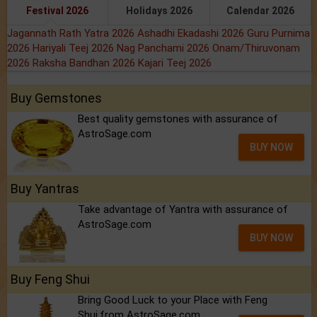
Festival 2026
Holidays 2026
Calendar 2026
Jagannath Rath Yatra 2026
Ashadhi Ekadashi 2026
Guru Purnima
2026
Hariyali Teej 2026
Nag Panchami 2026
Onam/Thiruvonam
2026
Raksha Bandhan 2026
Kajari Teej 2026
Buy Gemstones
Best quality gemstones with assurance of
AstroSage.com
BUY NOW
Buy Yantras
Take advantage of Yantra with assurance of
AstroSage.com
BUY NOW
Buy Feng Shui
Bring Good Luck to your Place with Feng
Shui.from AstroSage.com