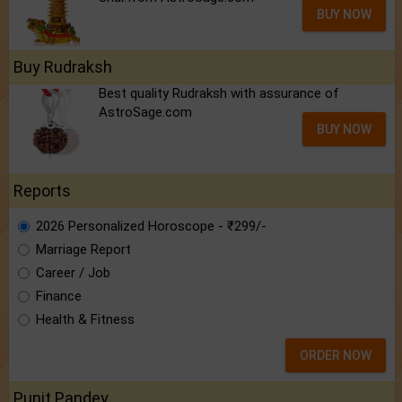
BUY NOW
Buy Rudraksh
Best quality Rudraksh with assurance of
AstroSage.com
BUY NOW
Reports
2026 Personalized Horoscope - ₹299/-
Marriage Report
Career / Job
Finance
Health & Fitness
ORDER NOW
Punit Pandey