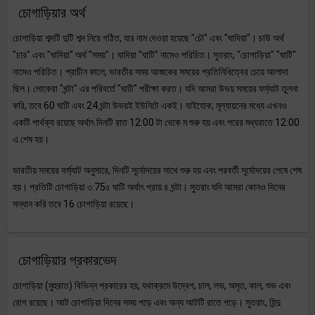
চোগাড়িয়ার অর্থ
চোগাড়িয়া শব্দটি দুটি শব্দ নিয়ে গঠিত, যার নাম দেওয়া হয়েছে "চৌ" এবং "ঘাদিয়া"। চাউ অর্থ
"চার" এবং "ঘাদিয়া" অর্থ "সময়"। ঘাদিয়া "ঘাটি" নামেও পরিচিত। সুতরাং, "চোগাড়িয়া" "ঘাটি"
নামেও পরিচিত। প্রাচীন কালে, ভারতীয় সময় আজকের সময়ের প্রতিনিধিত্বের চেয়ে আলাদা
ছিল। লোকেরা "ঘন্টা" এর পরিবর্তে "ঘাটি" পরীক্ষা করত। যদি আমরা উভয় সময়ের ফর্ম্যাট তুলনা
করি, তবে 60 ঘাটি এবং 24 ঘন্টা উভয়ই ইউনিটে একই। যাইহোক, মূল্যায়নের মধ্যে এখনও
একটি পার্থক্য রয়েছে অর্থাৎ দিনটি রাত 12:00 টা থেকে ম শুরু হয় এবং পরের মধ্যরাতে 12:00
এ শেষ হয়।
ভারতীয় সময়ের ফর্ম্যাট অনুসারে, দিনটি সূর্যোদয়ের সাথে শুরু হয় এবং পরবর্তী সূর্যোদয়ের শেষে শেষ
হয়। প্রতিটি চোগাড়িয়া ৩.75৫ ঘাটি অর্থাৎ প্রায় ৪ ঘন্টা। সুতরাং যদি আমরা কোনও দিনের
সন্ধান করি তবে 16 চোগাড়িয়া রয়েছে।
চোগাড়িয়ার প্রকারভেদ
চোগাড়িয়া (মুহুরাত) বিভিন্ন প্রকারের হয়, যথাক্রমে উদ্বেগ, চাল, লভ, অমৃত, কাল, শুভ এবং
রোগ রয়েছে। আট চোগাড়িয়া দিনের সময় পড়ে এবং অন্য আটটি রাতে পড়ে। সুতরাং, হিন্দু