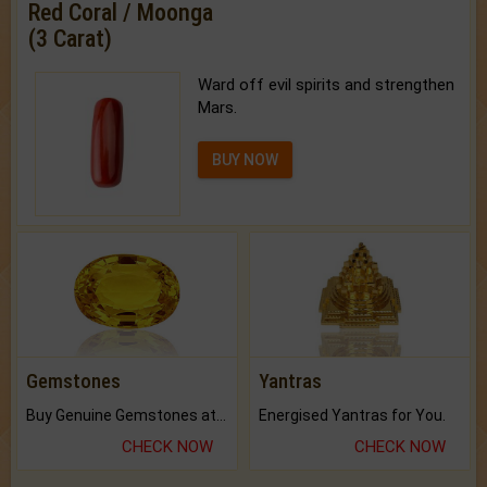
Red Coral / Moonga
(3 Carat)
Ward off evil spirits and strengthen
Mars.
BUY NOW
Gemstones
Yantras
Buy Genuine Gemstones at Best Prices.
Energised Yantras for You.
CHECK NOW
CHECK NOW