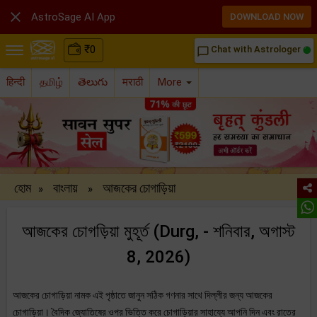

AstroSage AI App
DOWNLOAD NOW
₹
0
Chat with Astrologer
chat_bubble_outline
हिन्दी
தமிழ்
తెలుగు
मराठी
More
হোম
বাংলায়
আজকের চোগাড়িয়া
»
»
আজকের চোগড়িয়া মুহূর্ত (Durg, - শনিবার, অগাস্ট
8, 2026)
আজকের চোগাড়িয়া নামক এই পৃষ্ঠাতে জানুন সঠিক গণনার সাথে দিল্লীর জন্য আজকের
চোগাড়িয়া। বৈদিক জ্যোতিষের ওপর ভিত্তি করে চোগাড়িয়ার সাহায্যে আপনি দিন এবং রাতের