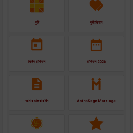
কুষ্ঠী
কুষ্ঠী মিলান
দৈনিক রাশিফল
রাশিফল 2026
আমার আজকার দিন
AstroSage Marriage