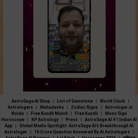
AstroSage AI Shop
|
List of Gemstone
|
World Clock
|
Astrologers
|
Mahadasha
|
Zodiac Signs
|
Astrologer in
Noida
|
Free Kundli Match
|
Free Kundli
|
Moon Sign
Horoscope
|
KP Astrology
|
Press
|
AstroSage AI #1 Indian AI
App
|
Global Media Spotlight: AstroSage AI’s Breakthrough AI
Astrologer
|
10 Crore Question Answered By AI Astrologers
|