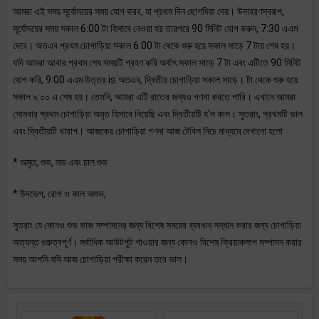
আমরা এই সময় সূর্যোদয়ের সময় যোগ করব, যা প্রথম দিন ছোগদিয়া দেয়। উদাহরণস্বরূপ,
সূর্যোদয়ের সময় সকাল 6:00 টা হিসাবে নেওয়া হয় তারপরে 90 মিনিট যোগ করুন, 7:30 এএম
দেবে। অতএব প্রথম চোগাড়িয়া সকাল 6:00 টা থেকে শুরু হয়ে সকাল সাড়ে 7 টায় শেষ হয়।
যদি আমরা আবার প্রথম শেষ সময়টি গ্রহণ করি অর্থাৎ সকাল সাড়ে 7 টা এবং এটিতে 90 মিনিট
যোগ করি, 9:00 এএম উত্তর is অতএব, দ্বিতীয় চোগাড়িয়া সকাল সাড়ে। টা থেকে শুরু হয়ে
সকাল ৯:০০ এ শেষ হয়। তেমনি, আমরা এটি রাতের জন্যও গণনা করতে পারি। এখানে আমরা
সোমবার প্রথম চোগাড়িয়া অমৃত হিসাবে নিয়েছি এবং দ্বিতীয়টি হ'ল কাল। সুতরাং, প্রথমটি ভাল
এবং দ্বিতীয়টি খারাপ। আজকের চোগাড়িয়া গণনা আজ টেবিল নিচে মাধ্যমে দেখানো হলো
* অমৃত, শুভ, লভ এবং চাল শুভ
* উদভেগ, রোগ ও কাল অশুভ,
সুতরাং যে কোনও শুভ কাজ সম্পাদনের জন্য বিশেষ সময়ের ব্যবধান সন্ধান করার জন্য চোগাড়িয়া
অত্যন্ত গুরুত্বপূর্ণ। সর্বাধিক আউটপুট পাওয়ার জন্য কোনও বিশেষ ক্রিয়াকলাপ সম্পাদন করার
সময় আপনি যদি আজ চোগাড়িয়া পরীক্ষা করেন তবে ভাল।