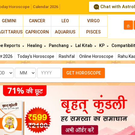
Chat with Astro
oday Horoscope
Calendar 2026
GEMINI
CANCER
LEO
VIRGO
த
AGITTARIUS
CAPRICORN
AQUARIUS
PISCES
ee Reports
Healing
Panchang
Lal Kitab
KP
Compatibili
फल 2026
Today's Horoscope
Rashifal
Online Horoscope
Rahu Kaa
te
Month
Year
GET HOROSCOPE