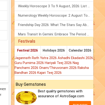
Weekly Horoscope 3 To 9 August, 2026: List Of Fasts & Festivals
Numerology Weekly Horoscope: 2 August To 8 August, 2026
Friendship Day 2026: What The Stars Say About Your Best Friend!
Mars Transit In Gemini: Embrace The Period Full Of Energy & Intelligence
Festivals
Festival 2026
Holidays 2026
Calendar 2026
Jagannath Rath Yatra 2026
Ashadhi Ekadashi 2026
Guru Purnima 2026
Hariyali Teej 2026
Nag
Panchami 2026
Onam/Thiruvonam 2026
Raksha
Bandhan 2026
Kajari Teej 2026
Buy Gemstones
 দেখতে
Best quality gemstones with
ষত
assurance of AstroSage.com
।