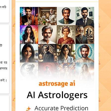
ান করি
টি
রা হয়
 আপনার
ে একই।