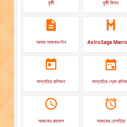
কুষ্ঠী
কুষ্ঠী মিলান
আমার আজকার দিন
AstroSage Marri
সাপ্তাহিক রাশিফল
সাপ্তাহিক প্রেম রাশি
আজকের রাহুকাল
আজকের চোগড়িয়া