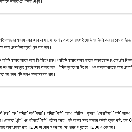
সম্পর্কে জানতে চোগাড়িয়া দেখুন।
জ্যোতিষশাস্ত্রের মাধ্যম দ্বারাও বোঝা যায়, যা স্টার্লার এবং বেদ জ্যোতিষের উপর নির্ভর করে যে কোনও দিন
র জন্য চোগাড়িয়া মুহুর্ত খুবই ভাল হবে।
টি মুহুরাত রাতের জন্য নির্ধারিত থাকে। প্রতিটি মুহুরাত সমান সময়ের ব্যবধানে অর্থাৎ দেড় ঘন্টা বিভ
 আপনার অবশ্যই মুহুর্তের জ্ঞান থাকতে হবে। নির্দিষ্ট ভ্রমণে বা বিশেষ ও শুভ কাজ সম্পাদনের সময় চোগা
ময় করা হয়, তবে এটি আরও ভাল ফলাফল পায়।
অর্থ "চার" এবং "ঘাদিয়া" অর্থ "সময়"। ঘাদিয়া "ঘাটি" নামেও পরিচিত। সুতরাং, "চোগাড়িয়া" "ঘাটি" নামেও
 লোকেরা "ঘন্টা" এর পরিবর্তে "ঘাটি" পরীক্ষা করত। যদি আমরা উভয় সময়ের ফর্ম্যাট তুলনা করি, তবে 6
়েছে অর্থাৎ দিনটি রাত 12:00 টা থেকে ম শুরু হয় এবং পরের মধ্যরাতে 12:00 এ শেষ হয়।