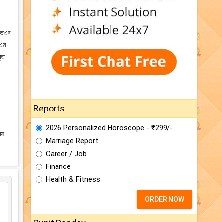
 অতএব
এএম
ৃত
Reports
2026 Personalized Horoscope - ₹299/-
য়
Marriage Report
Career / Job
Finance
Health & Fitness
ORDER NOW