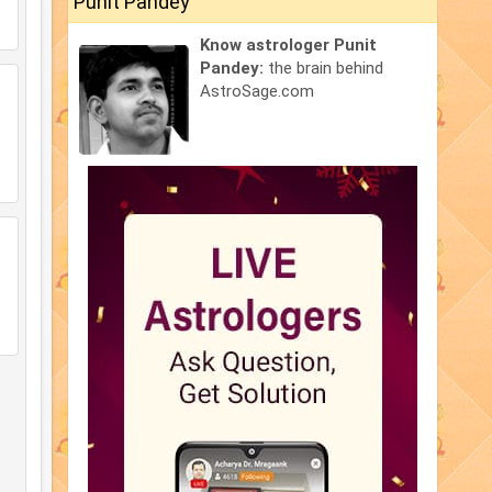
Punit Pandey
Know astrologer Punit
Pandey:
the brain behind
AstroSage.com