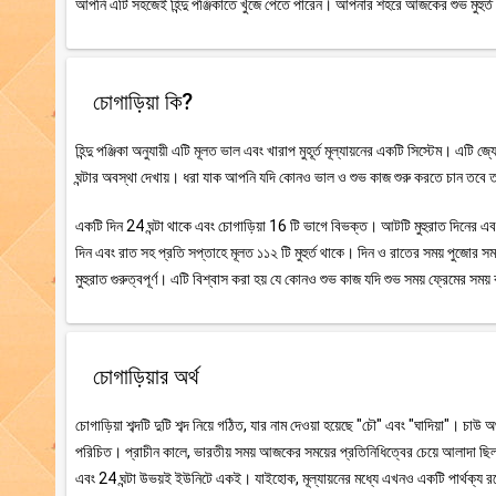
আপনি এটি সহজেই হিন্দু পঞ্জিকাতে খুঁজে পেতে পারেন। আপনার শহরে আজকের শুভ মুহুর্ত 
চোগাড়িয়া কি?
হিন্দু পঞ্জিকা অনুযায়ী এটি মূলত ভাল এবং খারাপ মুহূর্ত মূল্যায়নের একটি সিস্টেম। এটি 
ঘন্টার অবস্থা দেখায়। ধরা যাক আপনি যদি কোনও ভাল ও শুভ কাজ শুরু করতে চান তবে তা
একটি দিন 24 ঘন্টা থাকে এবং চোগাড়িয়া 16 টি ভাগে বিভক্ত। আটটি মুহুরাত দিনের এবং আট
দিন এবং রাত সহ প্রতি সপ্তাহে মূলত ১১২ টি মুহুর্ত থাকে। দিন ও রাতের সময় পুজোর সময়
মুহুরাত গুরুত্বপূর্ণ। এটি বিশ্বাস করা হয় যে কোনও শুভ কাজ যদি শুভ সময় ফ্রেমের স
চোগাড়িয়ার অর্থ
চোগাড়িয়া শব্দটি দুটি শব্দ নিয়ে গঠিত, যার নাম দেওয়া হয়েছে "চৌ" এবং "ঘাদিয়া"। চাউ 
পরিচিত। প্রাচীন কালে, ভারতীয় সময় আজকের সময়ের প্রতিনিধিত্বের চেয়ে আলাদা ছিল।
এবং 24 ঘন্টা উভয়ই ইউনিটে একই। যাইহোক, মূল্যায়নের মধ্যে এখনও একটি পার্থক্য রয