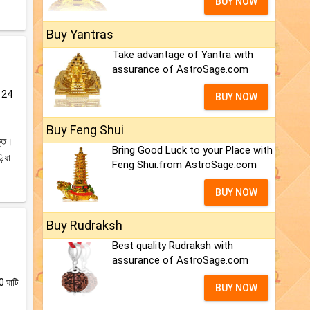
BUY NOW
Buy Yantras
Take advantage of Yantra with
assurance of AstroSage.com
ের 24
BUY NOW
Buy Feng Shui
ক্ত।
Bring Good Luck to your Place with
ড়িয়া
Feng Shui.from AstroSage.com
BUY NOW
Buy Rudraksh
Best quality Rudraksh with
assurance of AstroSage.com
0 ঘাটি
BUY NOW