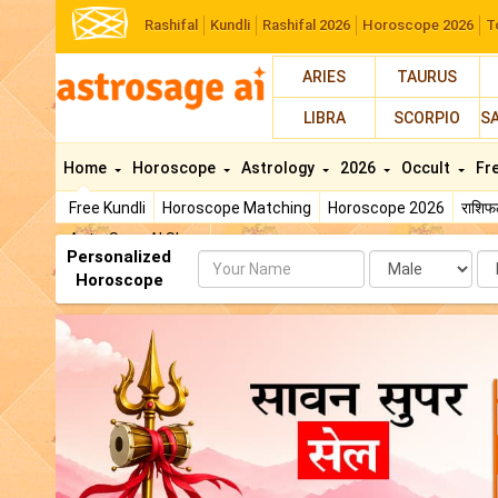
Rashifal
Kundli
Rashifal 2026
Horoscope 2026
T
ARIES
TAURUS
LIBRA
SCORPIO
S
Home
Horoscope
Astrology
2026
Occult
Fr
Free Kundli
Horoscope Matching
Horoscope 2026
राशि
AstroSage AI Shop
Personalized
Name
Da
Horoscope