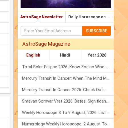
AstroSage Newsletter
Daily Horoscope on Email
SUBSCRIBE
AstroSage Magazine
English
Hindi
Year 2026
Total Solar Eclipse 2026: Know Zodiac Wise Prediction
Mercury Transit In Cancer: When The Mind Meets The Heart!
Mercury Transit In Cancer 2026: Check Out What It Brings For You
Shravan Somvar Vrat 2026: Dates, Significance & Rituals In August
Weekly Horoscope 3 To 9 August, 2026: List Of Fasts & Festivals
Numerology Weekly Horoscope: 2 August To 8 August, 2026