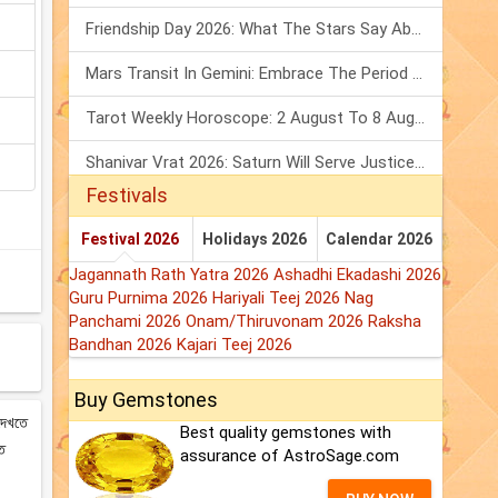
Friendship Day 2026: What The Stars Say About Your Best Friend!
Mars Transit In Gemini: Embrace The Period Full Of Energy & Intelligence
Tarot Weekly Horoscope: 2 August To 8 August, 2026
Shanivar Vrat 2026: Saturn Will Serve Justice In Sawan Month!
Festivals
Festival 2026
Holidays 2026
Calendar 2026
Jagannath Rath Yatra 2026
Ashadhi Ekadashi 2026
Guru Purnima 2026
Hariyali Teej 2026
Nag
Panchami 2026
Onam/Thiruvonam 2026
Raksha
Bandhan 2026
Kajari Teej 2026
Buy Gemstones
 দেখতে
Best quality gemstones with
ষত
assurance of AstroSage.com
।