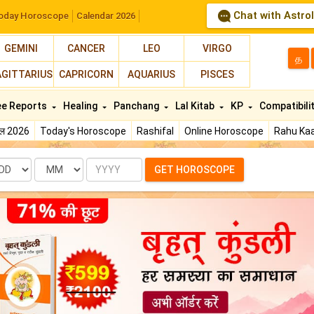
Chat with Astro
oday Horoscope
Calendar 2026
GEMINI
CANCER
LEO
VIRGO
த
AGITTARIUS
CAPRICORN
AQUARIUS
PISCES
ee Reports
Healing
Panchang
Lal Kitab
KP
Compatibili
फल 2026
Today's Horoscope
Rashifal
Online Horoscope
Rahu Kaa
te
Month
Year
GET HOROSCOPE