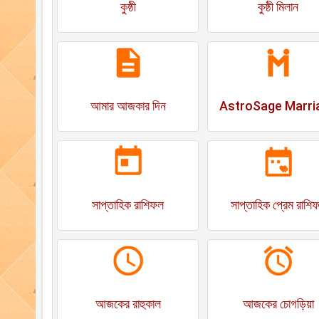
কুষ্ঠী
কুষ্ঠী মিলান
আমার আজকার দিন
AstroSage Marri
সাপ্তাহিক রাশিফল
সাপ্তাহিক প্রেম রাশি
আজকের রাহুকাল
আজকের চোগড়িয়া