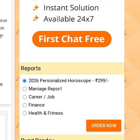
 অতএব
এএম
ৃত
Reports
2026 Personalized Horoscope - ₹299/-
য়
Marriage Report
Career / Job
Finance
Health & Fitness
ORDER NOW