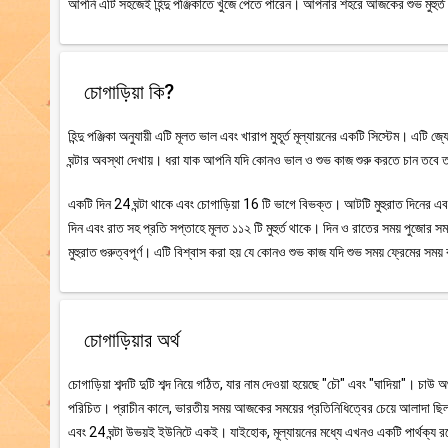
আপনি এটি সহজেই হিন্দু পঞ্জিকাতে খুঁজে পেতে পারেন। আপনার শহরে আজকের শুভ মুহুর্ত 
চোগাড়িয়া কি?
হিন্দু পঞ্জিকা অনুযায়ী এটি মূলত ভাল এবং খারাপ মুহূর্ত মূল্যায়নের একটি সিস্টেম। এটি 
ঘন্টার অবস্থা দেখায়। ধরা যাক আপনি যদি কোনও ভাল ও শুভ কাজ শুরু করতে চান তবে তা
একটি দিন 24 ঘন্টা থাকে এবং চোগাড়িয়া 16 টি ভাগে বিভক্ত। আটটি মুহুরাত দিনের এবং আট
দিন এবং রাত সহ প্রতি সপ্তাহে মূলত ১১২ টি মুহুর্ত থাকে। দিন ও রাতের সময় পুজোর সময়
মুহুরাত গুরুত্বপূর্ণ। এটি বিশ্বাস করা হয় যে কোনও শুভ কাজ যদি শুভ সময় ফ্রেমের স
চোগাড়িয়ার অর্থ
চোগাড়িয়া শব্দটি দুটি শব্দ নিয়ে গঠিত, যার নাম দেওয়া হয়েছে "চৌ" এবং "ঘাদিয়া"। চাউ 
পরিচিত। প্রাচীন কালে, ভারতীয় সময় আজকের সময়ের প্রতিনিধিত্বের চেয়ে আলাদা ছিল।
এবং 24 ঘন্টা উভয়ই ইউনিটে একই। যাইহোক, মূল্যায়নের মধ্যে এখনও একটি পার্থক্য রয