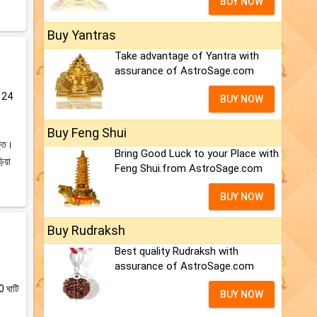
BUY NOW
Buy Yantras
Take advantage of Yantra with
assurance of AstroSage.com
ের 24
BUY NOW
Buy Feng Shui
ক্ত।
Bring Good Luck to your Place with
ড়িয়া
Feng Shui.from AstroSage.com
BUY NOW
Buy Rudraksh
Best quality Rudraksh with
assurance of AstroSage.com
0 ঘাটি
BUY NOW