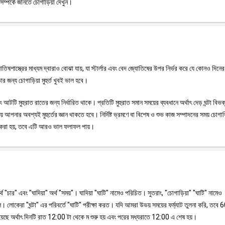
সম্পর্কে জানতে চোগাড়িয়া দেখুন।
জ্যোতিষশাস্ত্রের মাধ্যম দ্বারাও বোঝা যায়, যা স্টার্লার এবং বেদ জ্যোতিষের উপর নির্ভর করে যে কোনও দিন
র জন্য চোগাড়িয়া মুহুর্ত খুবই ভাল হবে।
টি মুহুরাত রাতের জন্য নির্ধারিত থাকে। প্রতিটি মুহুরাত সমান সময়ের ব্যবধানে অর্থাৎ দেড় ঘন্টা বিভ
 আপনার অবশ্যই মুহুর্তের জ্ঞান থাকতে হবে। নির্দিষ্ট ভ্রমণে বা বিশেষ ও শুভ কাজ সম্পাদনের সময় চোগা
ময় করা হয়, তবে এটি আরও ভাল ফলাফল পায়।
অর্থ "চার" এবং "ঘাদিয়া" অর্থ "সময়"। ঘাদিয়া "ঘাটি" নামেও পরিচিত। সুতরাং, "চোগাড়িয়া" "ঘাটি" নামেও
 লোকেরা "ঘন্টা" এর পরিবর্তে "ঘাটি" পরীক্ষা করত। যদি আমরা উভয় সময়ের ফর্ম্যাট তুলনা করি, তবে 6
়েছে অর্থাৎ দিনটি রাত 12:00 টা থেকে ম শুরু হয় এবং পরের মধ্যরাতে 12:00 এ শেষ হয়।