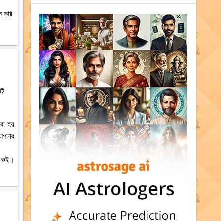
ান করি
টি
রা হয়
 আপনার
ে একই।