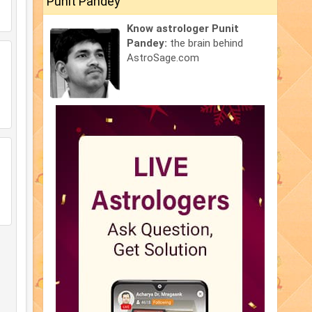
Punit Pandey
Know astrologer Punit
Pandey:
the brain behind
AstroSage.com