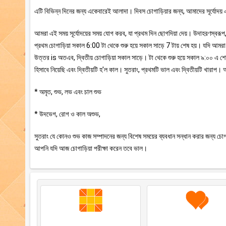
এটি বিভিন্ন দিনের জন্য একেবারেই আলাদা। দিবস চোগাড়িয়ার জন্য, আমাদের সূর্যোদয় এ
আমরা এই সময় সূর্যোদয়ের সময় যোগ করব, যা প্রথম দিন ছোগদিয়া দেয়। উদাহরণস্বর
প্রথম চোগাড়িয়া সকাল 6:00 টা থেকে শুরু হয়ে সকাল সাড়ে 7 টায় শেষ হয়। যদি আম
উত্তর is অতএব, দ্বিতীয় চোগাড়িয়া সকাল সাড়ে। টা থেকে শুরু হয়ে সকাল ৯:০০ এ
হিসাবে নিয়েছি এবং দ্বিতীয়টি হ'ল কাল। সুতরাং, প্রথমটি ভাল এবং দ্বিতীয়টি খার
* অমৃত, শুভ, লভ এবং চাল শুভ
* উদভেগ, রোগ ও কাল অশুভ,
সুতরাং যে কোনও শুভ কাজ সম্পাদনের জন্য বিশেষ সময়ের ব্যবধান সন্ধান করার জন্য চোগা
আপনি যদি আজ চোগাড়িয়া পরীক্ষা করেন তবে ভাল।