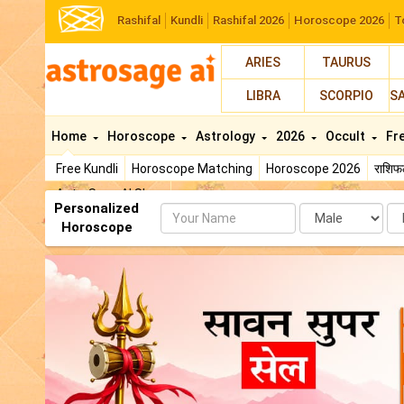
Rashifal
Kundli
Rashifal 2026
Horoscope 2026
T
ARIES
TAURUS
LIBRA
SCORPIO
S
Home
Horoscope
Astrology
2026
Occult
Fr
Free Kundli
Horoscope Matching
Horoscope 2026
राशि
AstroSage AI Shop
Personalized
Name
Da
Horoscope