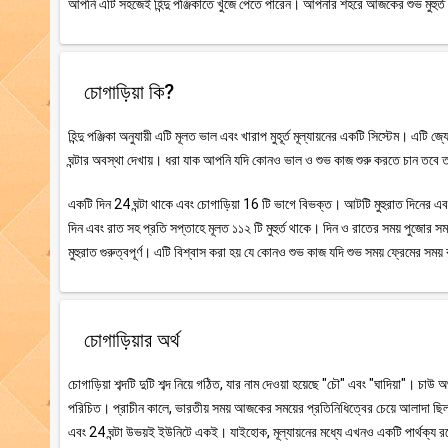
আপনি এটি সহজেই হিন্দু পঞ্জিকাতে খুঁজে পেতে পারেন। আপনার শহরে আজকের শুভ মুহুর্ত 
চোগাড়িয়া কি?
হিন্দু পঞ্জিকা অনুযায়ী এটি মূলত ভাল এবং খারাপ মুহূর্ত মূল্যায়নের একটি সিস্টেম। এটি 
ঘন্টার অবস্থা দেখায়। ধরা যাক আপনি যদি কোনও ভাল ও শুভ কাজ শুরু করতে চান তবে তা
একটি দিন 24 ঘন্টা থাকে এবং চোগাড়িয়া 16 টি ভাগে বিভক্ত। আটটি মুহুরাত দিনের এবং আট
দিন এবং রাত সহ প্রতি সপ্তাহে মূলত ১১২ টি মুহুর্ত থাকে। দিন ও রাতের সময় পুজোর সময়
মুহুরাত গুরুত্বপূর্ণ। এটি বিশ্বাস করা হয় যে কোনও শুভ কাজ যদি শুভ সময় ফ্রেমের স
চোগাড়িয়ার অর্থ
চোগাড়িয়া শব্দটি দুটি শব্দ নিয়ে গঠিত, যার নাম দেওয়া হয়েছে "চৌ" এবং "ঘাদিয়া"। চাউ 
পরিচিত। প্রাচীন কালে, ভারতীয় সময় আজকের সময়ের প্রতিনিধিত্বের চেয়ে আলাদা ছিল।
এবং 24 ঘন্টা উভয়ই ইউনিটে একই। যাইহোক, মূল্যায়নের মধ্যে এখনও একটি পার্থক্য রয