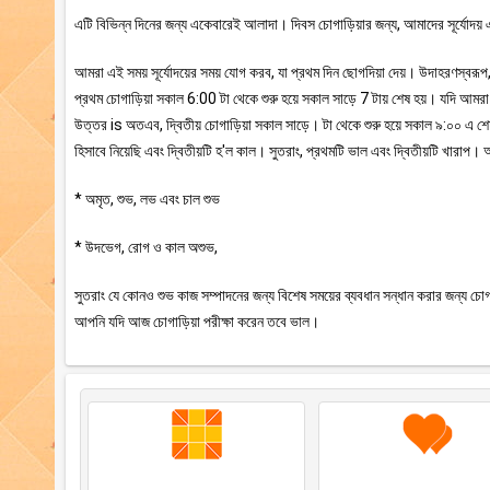
এটি বিভিন্ন দিনের জন্য একেবারেই আলাদা। দিবস চোগাড়িয়ার জন্য, আমাদের সূর্যোদয় এ
আমরা এই সময় সূর্যোদয়ের সময় যোগ করব, যা প্রথম দিন ছোগদিয়া দেয়। উদাহরণস্বর
প্রথম চোগাড়িয়া সকাল 6:00 টা থেকে শুরু হয়ে সকাল সাড়ে 7 টায় শেষ হয়। যদি আম
উত্তর is অতএব, দ্বিতীয় চোগাড়িয়া সকাল সাড়ে। টা থেকে শুরু হয়ে সকাল ৯:০০ এ
হিসাবে নিয়েছি এবং দ্বিতীয়টি হ'ল কাল। সুতরাং, প্রথমটি ভাল এবং দ্বিতীয়টি খার
* অমৃত, শুভ, লভ এবং চাল শুভ
* উদভেগ, রোগ ও কাল অশুভ,
সুতরাং যে কোনও শুভ কাজ সম্পাদনের জন্য বিশেষ সময়ের ব্যবধান সন্ধান করার জন্য চোগা
আপনি যদি আজ চোগাড়িয়া পরীক্ষা করেন তবে ভাল।