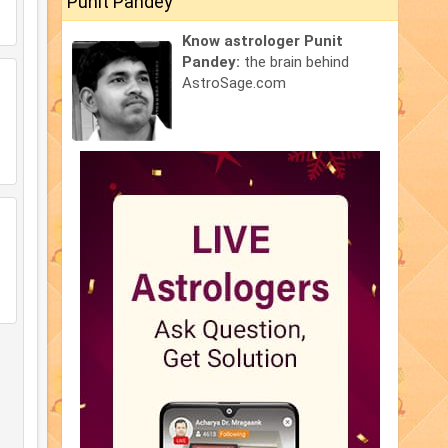
Punit Pandey
Know astrologer Punit
Pandey:
the brain behind
AstroSage.com