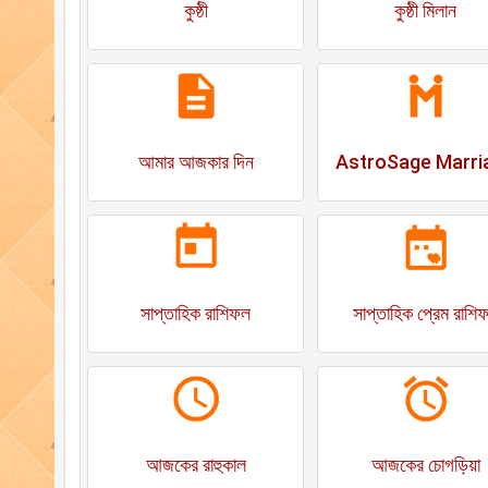
কুষ্ঠী
কুষ্ঠী মিলান
আমার আজকার দিন
AstroSage Marri
সাপ্তাহিক রাশিফল
সাপ্তাহিক প্রেম রাশি
আজকের রাহুকাল
আজকের চোগড়িয়া