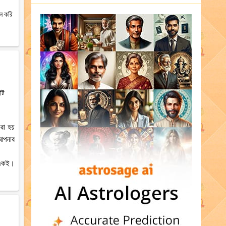
ান করি
টি
রা হয়
 আপনার
ে একই।