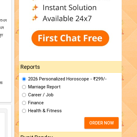
 অতএব
এএম
ৃত
Reports
2026 Personalized Horoscope - ₹299/-
য়
Marriage Report
Career / Job
Finance
Health & Fitness
ORDER NOW