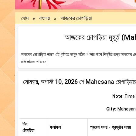
হোম
বাংলায়
আজকের চোগাড়িয়া
»
»
আজকের চোগড়িয়া মুহূর্ত (M
আজকের চোগাড়িয়া নামক এই পৃষ্ঠাতে জানুন সঠিক গণনার সাথে দিল্লীর জন্য আজকের চোগ
গুলি জানতে পারবেন।
সোমবার, অগাস্ট 10, 2026 শে Mahesana চোগাড়িয়ার মু
Note:
Time b
City:
Mahesana,
দিন
ফলাফল
প্রবেশ সময় - প্রস্থান সময়
চৌঘরিয়া