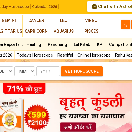
Chat with Astro
oday Horoscope
Calendar 2026
GEMINI
CANCER
LEO
VIRGO
த
AGITTARIUS
CAPRICORN
AQUARIUS
PISCES
ee Reports
Healing
Panchang
Lal Kitab
KP
Compatibili
फल 2026
Today's Horoscope
Rashifal
Online Horoscope
Rahu Kaa
te
Month
Year
GET HOROSCOPE