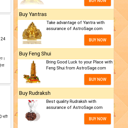
BUY NOW
Buy Yantras
Take advantage of Yantra with
assurance of AstroSage.com
ের 24
BUY NOW
Buy Feng Shui
ক্ত।
Bring Good Luck to your Place with
ড়িয়া
Feng Shui.from AstroSage.com
BUY NOW
Buy Rudraksh
Best quality Rudraksh with
assurance of AstroSage.com
0 ঘাটি
BUY NOW