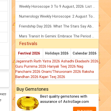
Weekly Horoscope 3 To 9 August, 2026: List Of Fasts & Festivals
Numerology Weekly Horoscope: 2 August To 8 August, 2026
Friendship Day 2026: What The Stars Say About Your Best Friend!
Mars Transit In Gemini: Embrace The Period Full Of Energy & Intelligence
Festivals
Festival 2026
Holidays 2026
Calendar 2026
Jagannath Rath Yatra 2026
Ashadhi Ekadashi 2026
Guru Purnima 2026
Hariyali Teej 2026
Nag
Panchami 2026
Onam/Thiruvonam 2026
Raksha
Bandhan 2026
Kajari Teej 2026
Buy Gemstones
 দেখতে
Best quality gemstones with
ষত
assurance of AstroSage.com
।