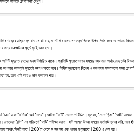
সম্পর্কে জানতে চোগাড়িয়া দেখুন।
জ্যোতিষশাস্ত্রের মাধ্যম দ্বারাও বোঝা যায়, যা স্টার্লার এবং বেদ জ্যোতিষের উপর নির্ভর করে যে কোনও দিন
র জন্য চোগাড়িয়া মুহুর্ত খুবই ভাল হবে।
টি মুহুরাত রাতের জন্য নির্ধারিত থাকে। প্রতিটি মুহুরাত সমান সময়ের ব্যবধানে অর্থাৎ দেড় ঘন্টা বিভ
 আপনার অবশ্যই মুহুর্তের জ্ঞান থাকতে হবে। নির্দিষ্ট ভ্রমণে বা বিশেষ ও শুভ কাজ সম্পাদনের সময় চোগা
ময় করা হয়, তবে এটি আরও ভাল ফলাফল পায়।
অর্থ "চার" এবং "ঘাদিয়া" অর্থ "সময়"। ঘাদিয়া "ঘাটি" নামেও পরিচিত। সুতরাং, "চোগাড়িয়া" "ঘাটি" নামেও
 লোকেরা "ঘন্টা" এর পরিবর্তে "ঘাটি" পরীক্ষা করত। যদি আমরা উভয় সময়ের ফর্ম্যাট তুলনা করি, তবে 6
়েছে অর্থাৎ দিনটি রাত 12:00 টা থেকে ম শুরু হয় এবং পরের মধ্যরাতে 12:00 এ শেষ হয়।