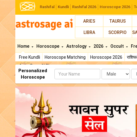
Rashifal
Kundli
Rashifal 2026
Horoscope 2026
T
ARIES
TAURUS
LIBRA
SCORPIO
S
Home
Horoscope
Astrology
2026
Occult
Fr
Free Kundli
Horoscope Matching
Horoscope 2026
राशि
AstroSage AI Shop
Personalized
Name
Da
Horoscope