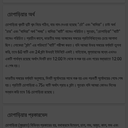
চোগাড়িয়ার অর্থ
চোগাড়িয়া শব্দটি দুটি শব্দ নিয়ে গঠিত, যার নাম দেওয়া হয়েছে "চৌ" এবং "ঘাদিয়া"। চাউ অর্থ
"চার" এবং "ঘাদিয়া" অর্থ "সময়"। ঘাদিয়া "ঘাটি" নামেও পরিচিত। সুতরাং, "চোগাড়িয়া" "ঘাটি"
নামেও পরিচিত। প্রাচীন কালে, ভারতীয় সময় আজকের সময়ের প্রতিনিধিত্বের চেয়ে আলাদা
ছিল। লোকেরা "ঘন্টা" এর পরিবর্তে "ঘাটি" পরীক্ষা করত। যদি আমরা উভয় সময়ের ফর্ম্যাট তুলনা
করি, তবে 60 ঘাটি এবং 24 ঘন্টা উভয়ই ইউনিটে একই। যাইহোক, মূল্যায়নের মধ্যে এখনও
একটি পার্থক্য রয়েছে অর্থাৎ দিনটি রাত 12:00 টা থেকে ম শুরু হয় এবং পরের মধ্যরাতে 12:00
এ শেষ হয়।
ভারতীয় সময়ের ফর্ম্যাট অনুসারে, দিনটি সূর্যোদয়ের সাথে শুরু হয় এবং পরবর্তী সূর্যোদয়ের শেষে শেষ
হয়। প্রতিটি চোগাড়িয়া ৩.75৫ ঘাটি অর্থাৎ প্রায় ৪ ঘন্টা। সুতরাং যদি আমরা কোনও দিনের
সন্ধান করি তবে 16 চোগাড়িয়া রয়েছে।
চোগাড়িয়ার প্রকারভেদ
চোগাড়িয়া (মুহুরাত) বিভিন্ন প্রকারের হয়, যথাক্রমে উদ্বেগ, চাল, লভ, অমৃত, কাল, শুভ এবং