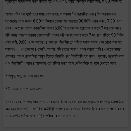
সূর্যাস্তের মধ্যে সময় গণনা করতে হবে এবং এটি 8 দ্বারা বিভক্ত করতে হবে, যা 90 মিনিট হয়।
আমরা এই সময় সূর্যোদয়ের সময় যোগ করব, যা প্রথম দিন ছোগদিয়া দেয়। উদাহরণস্বরূপ,
সূর্যোদয়ের সময় সকাল 6:00 টা হিসাবে নেওয়া হয় তারপরে 90 মিনিট যোগ করুন, 7:30 এএম
দেবে। অতএব প্রথম চোগাড়িয়া সকাল 6:00 টা থেকে শুরু হয়ে সকাল সাড়ে 7 টায় শেষ হয়।
যদি আমরা আবার প্রথম শেষ সময়টি গ্রহণ করি অর্থাৎ সকাল সাড়ে 7 টা এবং এটিতে 90 মিনিট
যোগ করি, 9:00 এএম উত্তর is অতএব, দ্বিতীয় চোগাড়িয়া সকাল সাড়ে। টা থেকে শুরু হয়ে
সকাল ৯:০০ এ শেষ হয়। তেমনি, আমরা এটি রাতের জন্যও গণনা করতে পারি। এখানে আমরা
সোমবার প্রথম চোগাড়িয়া অমৃত হিসাবে নিয়েছি এবং দ্বিতীয়টি হ'ল কাল। সুতরাং, প্রথমটি ভাল
এবং দ্বিতীয়টি খারাপ। আজকের চোগাড়িয়া গণনা আজ টেবিল নিচে মাধ্যমে দেখানো হলো
* অমৃত, শুভ, লভ এবং চাল শুভ
* উদভেগ, রোগ ও কাল অশুভ,
সুতরাং যে কোনও শুভ কাজ সম্পাদনের জন্য বিশেষ সময়ের ব্যবধান সন্ধান করার জন্য চোগাড়িয়া
অত্যন্ত গুরুত্বপূর্ণ। সর্বাধিক আউটপুট পাওয়ার জন্য কোনও বিশেষ ক্রিয়াকলাপ সম্পাদন করার
সময় আপনি যদি আজ চোগাড়িয়া পরীক্ষা করেন তবে ভাল।