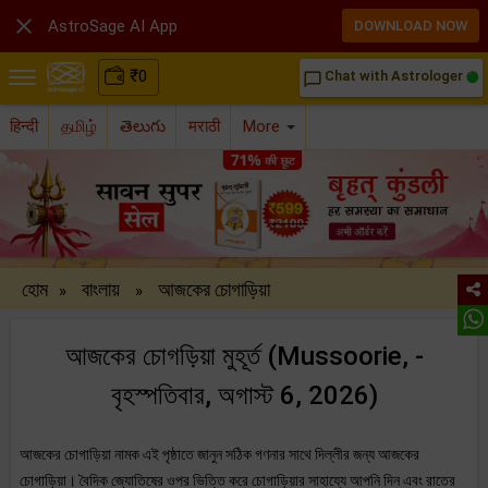

AstroSage AI App
DOWNLOAD NOW
₹
0
Chat with Astrologer
chat_bubble_outline
हिन्दी
தமிழ்
తెలుగు
मराठी
More
হোম
বাংলায়
আজকের চোগাড়িয়া
»
»
আজকের চোগড়িয়া মুহূর্ত (Mussoorie, -
বৃহস্পতিবার, অগাস্ট 6, 2026)
আজকের চোগাড়িয়া নামক এই পৃষ্ঠাতে জানুন সঠিক গণনার সাথে দিল্লীর জন্য আজকের
চোগাড়িয়া। বৈদিক জ্যোতিষের ওপর ভিত্তি করে চোগাড়িয়ার সাহায্যে আপনি দিন এবং রাতের