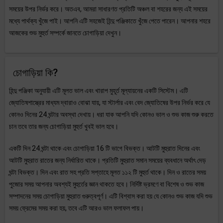
সময়ের উপর নির্ভর করে। অতএব, আমরা সাধারণত প্রতিটি অঞ্চল বা শহরের জন্য এই সময়ের
মধ্যে পার্থক্য খুঁজে পাই। আপনি এটি সহজেই হিন্দু পঞ্জিকাতে খুঁজে পেতে পারেন। আপনার শহরে
আজকের শুভ মুহুর্ত সম্পর্কে জানতে চোগাড়িয়া দেখুন।
চোগাড়িয়া কি?
হিন্দু পঞ্জিকা অনুযায়ী এটি মূলত ভাল এবং খারাপ মুহূর্ত মূল্যায়নের একটি সিস্টেম। এটি
জ্যোতিষশাস্ত্রের মাধ্যম দ্বারাও বোঝা যায়, যা স্টার্লার এবং বেদ জ্যোতিষের উপর নির্ভর করে যে
কোনও দিনের 24 ঘন্টার অবস্থা দেখায়। ধরা যাক আপনি যদি কোনও ভাল ও শুভ কাজ শুরু করতে
চান তবে তার জন্য চোগাড়িয়া মুহুর্ত খুবই ভাল হবে।
একটি দিন 24 ঘন্টা থাকে এবং চোগাড়িয়া 16 টি ভাগে বিভক্ত। আটটি মুহুরাত দিনের এবং
আটটি মুহুরাত রাতের জন্য নির্ধারিত থাকে। প্রতিটি মুহুরাত সমান সময়ের ব্যবধানে অর্থাৎ দেড়
ঘন্টা বিভক্ত। দিন এবং রাত সহ প্রতি সপ্তাহে মূলত ১১২ টি মুহুর্ত থাকে। দিন ও রাতের সময়
পুজোর সময় আপনার অবশ্যই মুহুর্তের জ্ঞান থাকতে হবে। নির্দিষ্ট ভ্রমণে বা বিশেষ ও শুভ কাজ
সম্পাদনের সময় চোগাড়িয়া মুহুরাত গুরুত্বপূর্ণ। এটি বিশ্বাস করা হয় যে কোনও শুভ কাজ যদি শুভ
সময় ফ্রেমের সময় করা হয়, তবে এটি আরও ভাল ফলাফল পায়।