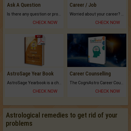
Ask A Question
Career / Job
Is there any question or problem lingering.
Worried about your career? don't know what is.
CHECK NOW
CHECK NOW
AstroSage Year Book
Career Counselling
AstroSage Yearbook is a channel to fulfill your dreams and destiny.
The CogniAstro Career Counselling Report is the most comprehensive report available on this topic.
CHECK NOW
CHECK NOW
Astrological remedies to get rid of your
problems