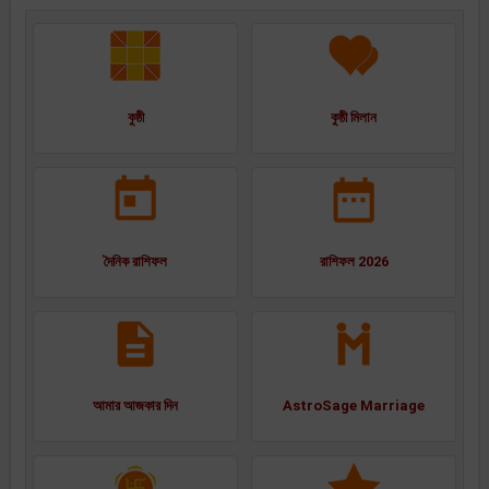
কুষ্ঠী
কুষ্ঠী মিলান
দৈনিক রাশিফল
রাশিফল 2026
আমার আজকার দিন
AstroSage Marriage