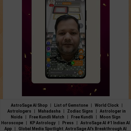
AstroSage AI Shop
|
List of Gemstone
|
World Clock
|
Astrologers
|
Mahadasha
|
Zodiac Signs
|
Astrologer in
Noida
|
Free Kundli Match
|
Free Kundli
|
Moon Sign
Horoscope
|
KP Astrology
|
Press
|
AstroSage AI #1 Indian AI
App
|
Global Media Spotlight: AstroSage AI’s Breakthrough AI