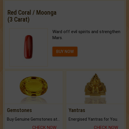
Red Coral / Moonga
(3 Carat)
Ward off evil spirits and strengthen
Mars.
BUY NOW
Gemstones
Yantras
Buy Genuine Gemstones at Best Prices.
Energised Yantras for You.
CHECK NOW
CHECK NOW