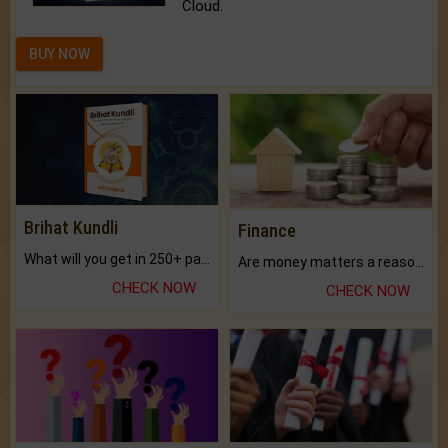
Cloud.
BUY NOW
Brihat Kundli
Finance
What will you get in 250+ pages Colored Brihat Kundli.
Are money matters a reason for the dark-circles under your eyes?
CHECK NOW
CHECK NOW