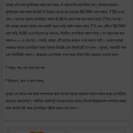
আমরা এই সময় সূর্যোদয়ের সময় যোগ করব, যা প্রথম দিন ছোগদিয়া দেয়। উদাহরণস্বরূপ,
সূর্যোদয়ের সময় সকাল 6:00 টা হিসাবে নেওয়া হয় তারপরে 90 মিনিট যোগ করুন, 7:30 এএম
দেবে। অতএব প্রথম চোগাড়িয়া সকাল 6:00 টা থেকে শুরু হয়ে সকাল সাড়ে 7 টায় শেষ হয়।
যদি আমরা আবার প্রথম শেষ সময়টি গ্রহণ করি অর্থাৎ সকাল সাড়ে 7 টা এবং এটিতে 90 মিনিট
যোগ করি, 9:00 এএম উত্তর is অতএব, দ্বিতীয় চোগাড়িয়া সকাল সাড়ে। টা থেকে শুরু হয়ে
সকাল ৯:০০ এ শেষ হয়। তেমনি, আমরা এটি রাতের জন্যও গণনা করতে পারি। এখানে আমরা
সোমবার প্রথম চোগাড়িয়া অমৃত হিসাবে নিয়েছি এবং দ্বিতীয়টি হ'ল কাল। সুতরাং, প্রথমটি ভাল
এবং দ্বিতীয়টি খারাপ। আজকের চোগাড়িয়া গণনা আজ টেবিল নিচে মাধ্যমে দেখানো হলো
* অমৃত, শুভ, লভ এবং চাল শুভ
* উদভেগ, রোগ ও কাল অশুভ,
সুতরাং যে কোনও শুভ কাজ সম্পাদনের জন্য বিশেষ সময়ের ব্যবধান সন্ধান করার জন্য চোগাড়িয়া
অত্যন্ত গুরুত্বপূর্ণ। সর্বাধিক আউটপুট পাওয়ার জন্য কোনও বিশেষ ক্রিয়াকলাপ সম্পাদন করার
সময় আপনি যদি আজ চোগাড়িয়া পরীক্ষা করেন তবে ভাল।