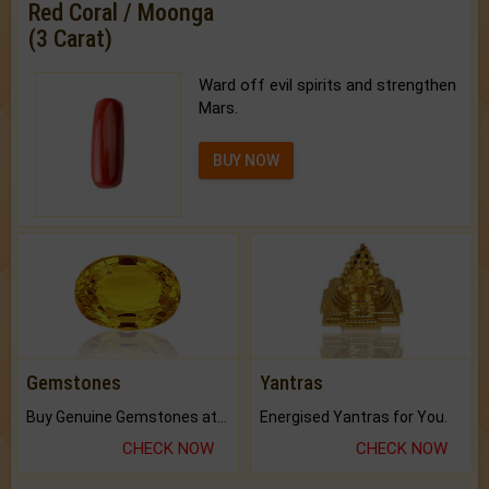
Red Coral / Moonga
(3 Carat)
Ward off evil spirits and strengthen
Mars.
BUY NOW
Gemstones
Yantras
Buy Genuine Gemstones at Best Prices.
Energised Yantras for You.
CHECK NOW
CHECK NOW