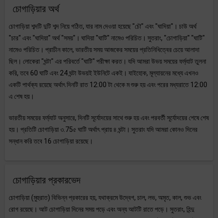
চোগাড়িয়ার অর্থ
চোগাড়িয়া শব্দটি দুটি শব্দ নিয়ে গঠিত, যার নাম দেওয়া হয়েছে "চৌ" এবং "ঘাদিয়া"। চাউ অর্থ
"চার" এবং "ঘাদিয়া" অর্থ "সময়"। ঘাদিয়া "ঘাটি" নামেও পরিচিত। সুতরাং, "চোগাড়িয়া" "ঘাটি"
নামেও পরিচিত। প্রাচীন কালে, ভারতীয় সময় আজকের সময়ের প্রতিনিধিত্বের চেয়ে আলাদা
ছিল। লোকেরা "ঘন্টা" এর পরিবর্তে "ঘাটি" পরীক্ষা করত। যদি আমরা উভয় সময়ের ফর্ম্যাট তুলনা
করি, তবে 60 ঘাটি এবং 24 ঘন্টা উভয়ই ইউনিটে একই। যাইহোক, মূল্যায়নের মধ্যে এখনও
একটি পার্থক্য রয়েছে অর্থাৎ দিনটি রাত 12:00 টা থেকে ম শুরু হয় এবং পরের মধ্যরাতে 12:00
এ শেষ হয়।
ভারতীয় সময়ের ফর্ম্যাট অনুসারে, দিনটি সূর্যোদয়ের সাথে শুরু হয় এবং পরবর্তী সূর্যোদয়ের শেষে শেষ
হয়। প্রতিটি চোগাড়িয়া ৩.75৫ ঘাটি অর্থাৎ প্রায় ৪ ঘন্টা। সুতরাং যদি আমরা কোনও দিনের
সন্ধান করি তবে 16 চোগাড়িয়া রয়েছে।
চোগাড়িয়ার প্রকারভেদ
চোগাড়িয়া (মুহুরাত) বিভিন্ন প্রকারের হয়, যথাক্রমে উদ্বেগ, চাল, লভ, অমৃত, কাল, শুভ এবং
রোগ রয়েছে। আট চোগাড়িয়া দিনের সময় পড়ে এবং অন্য আটটি রাতে পড়ে। সুতরাং, হিন্দু