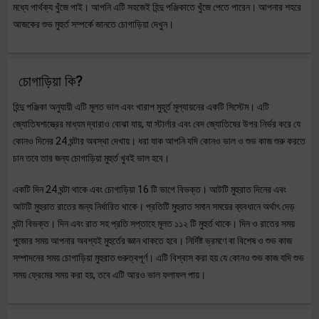
মধ্যে পার্থক্য খুঁজে পাই। আপনি এটি সহজেই হিন্দু পঞ্জিকাতে খুঁজে পেতে পারেন। আপনার শহরে
আজকের শুভ মুহুর্ত সম্পর্কে জানতে চোগাড়িয়া দেখুন।
চোগাড়িয়া কি?
হিন্দু পঞ্জিকা অনুযায়ী এটি মূলত ভাল এবং খারাপ মুহূর্ত মূল্যায়নের একটি সিস্টেম। এটি
জ্যোতিষশাস্ত্রের মাধ্যম দ্বারাও বোঝা যায়, যা স্টার্লার এবং বেদ জ্যোতিষের উপর নির্ভর করে যে
কোনও দিনের 24 ঘন্টার অবস্থা দেখায়। ধরা যাক আপনি যদি কোনও ভাল ও শুভ কাজ শুরু করতে
চান তবে তার জন্য চোগাড়িয়া মুহুর্ত খুবই ভাল হবে।
একটি দিন 24 ঘন্টা থাকে এবং চোগাড়িয়া 16 টি ভাগে বিভক্ত। আটটি মুহুরাত দিনের এবং
আটটি মুহুরাত রাতের জন্য নির্ধারিত থাকে। প্রতিটি মুহুরাত সমান সময়ের ব্যবধানে অর্থাৎ দেড়
ঘন্টা বিভক্ত। দিন এবং রাত সহ প্রতি সপ্তাহে মূলত ১১২ টি মুহুর্ত থাকে। দিন ও রাতের সময়
পুজোর সময় আপনার অবশ্যই মুহুর্তের জ্ঞান থাকতে হবে। নির্দিষ্ট ভ্রমণে বা বিশেষ ও শুভ কাজ
সম্পাদনের সময় চোগাড়িয়া মুহুরাত গুরুত্বপূর্ণ। এটি বিশ্বাস করা হয় যে কোনও শুভ কাজ যদি শুভ
সময় ফ্রেমের সময় করা হয়, তবে এটি আরও ভাল ফলাফল পায়।