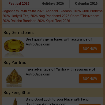
Festival 2026
Holidays 2026
Calendar 2026
Jagannath Rath Yatra 2026
Ashadhi Ekadashi 2026
Guru Purnima
2026
Hariyali Teej 2026
Nag Panchami 2026
Onam/Thiruvonam
2026
Raksha Bandhan 2026
Kajari Teej 2026
Buy Gemstones
Best quality gemstones with assurance of
AstroSage.com
BUY NOW
Buy Yantras
Take advantage of Yantra with assurance of
AstroSage.com
BUY NOW
Buy Feng Shui
Bring Good Luck to your Place with Feng
Shui.from AstroSage.com