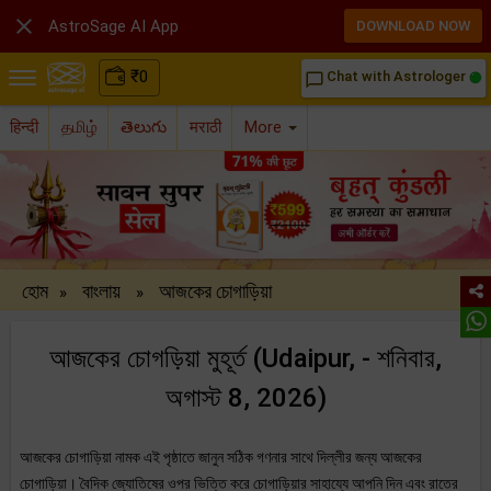

AstroSage AI App
DOWNLOAD NOW
₹
0
Chat with Astrologer
chat_bubble_outline
हिन्दी
தமிழ்
తెలుగు
मराठी
More
হোম
বাংলায়
আজকের চোগাড়িয়া
»
»
আজকের চোগড়িয়া মুহূর্ত (Udaipur, - শনিবার,
অগাস্ট 8, 2026)
আজকের চোগাড়িয়া নামক এই পৃষ্ঠাতে জানুন সঠিক গণনার সাথে দিল্লীর জন্য আজকের
চোগাড়িয়া। বৈদিক জ্যোতিষের ওপর ভিত্তি করে চোগাড়িয়ার সাহায্যে আপনি দিন এবং রাতের