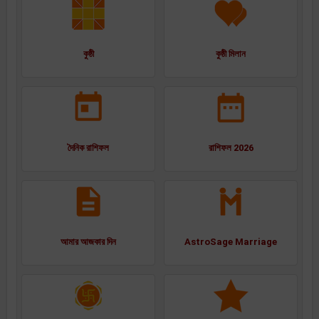
কুষ্ঠী
কুষ্ঠী মিলান
দৈনিক রাশিফল
রাশিফল 2026
আমার আজকার দিন
AstroSage Marriage