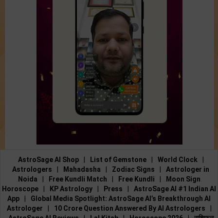
AstroSage AI Shop
|
List of Gemstone
|
World Clock
|
Astrologers
|
Mahadasha
|
Zodiac Signs
|
Astrologer in
Noida
|
Free Kundli Match
|
Free Kundli
|
Moon Sign
Horoscope
|
KP Astrology
|
Press
|
AstroSage AI #1 Indian AI
App
|
Global Media Spotlight: AstroSage AI’s Breakthrough AI
Astrologer
|
10 Crore Question Answered By AI Astrologers
|