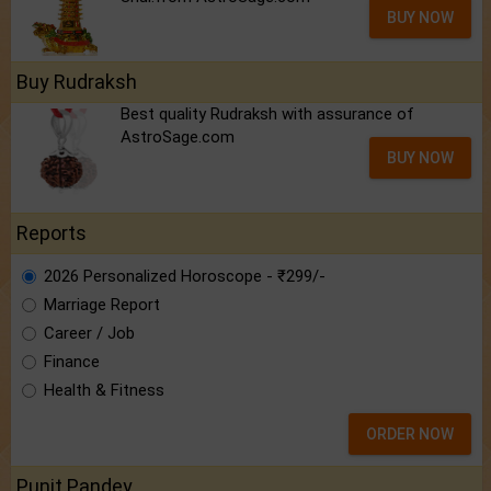
BUY NOW
Buy Rudraksh
Best quality Rudraksh with assurance of
AstroSage.com
BUY NOW
Reports
2026 Personalized Horoscope - ₹299/-
Marriage Report
Career / Job
Finance
Health & Fitness
ORDER NOW
Punit Pandey