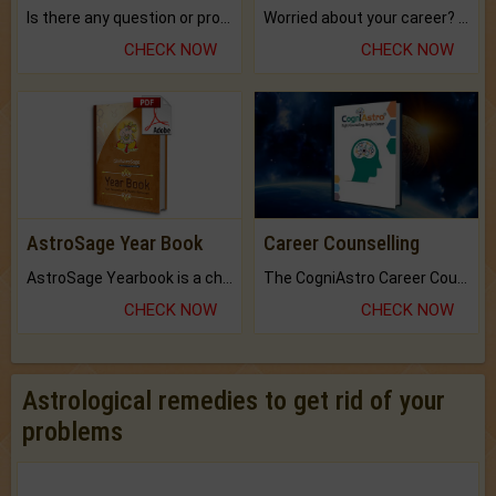
Is there any question or problem lingering.
Worried about your career? don't know what is.
CHECK NOW
CHECK NOW
AstroSage Year Book
Career Counselling
AstroSage Yearbook is a channel to fulfill your dreams and destiny.
The CogniAstro Career Counselling Report is the most comprehensive report available on this topic.
CHECK NOW
CHECK NOW
Astrological remedies to get rid of your
problems