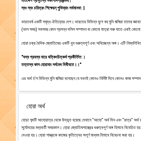
এতদ্দেশ প্রসূতস্য সকাশাদগ্রজন্মনা |
স্বং স্বং চরিত্রং শিক্ষেরন্ পৄথিব্যাং সর্বমানবা: ||
ভারতবর্ষ একটি সমৃদ্ধ ঐতিহ্যের দেশ। ভারতের বিভিন্ন যুগে বহু মুনি ঋষিরা তাদের জ্ঞান
(ভাল সময়) সবসময় কোন প্রসন্ন দলিল সম্পাদন বা কোনো যাত্রা শুরু যাতে একই ক
হোরা চক্র বৈদিক জ্যোতিষের একটি খুব গুরুত্বপূর্ণ এবং অবিচ্ছেদ্য অঙ্গ। এটি নিম্নলিখিত
"যস্য গ্রহস্য বারে যত্কিংচিত্কর্ম প্রকীর্তিত:।
তত্তস্য কাল হোরাযাং সর্বমেব বিধীযতে।।"
এর অর্থ হ'ল বিভিন্ন মুনি ঋষিরা বলেছেন যে যখনই কোনও নির্দিষ্ট দিনে কোনও কাজ সম্
হোরা অর্থ
হোড়া শব্দটি আহোরাত্র থেকে উদ্ভূত হয়েছে যেখানে "আহো" অর্থ দিন এবং "রাত্র" অর্থ র
সূর্যোদয়ের মধ্যবর্তী সময়কাল। হোরা জ্যোতিষশাস্ত্রের গুরুত্বপূর্ণ অঙ্গ হিসাবে বিবেচি
দেওয়া হয়। হোরা শাস্ত্রকে কাজের কৃতিত্বের অপূর্ণ মাধ্যম হিসাবে বিবেচনা করা হয়।