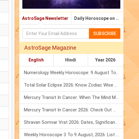
AstroSage Newsletter
Daily Horoscope on Email
SUBSCRIBE
AstroSage Magazine
English
Hindi
Year 2026
Numerology Weekly Horoscope: 9 August To 15 August, 2026
Total Solar Eclipse 2026: Know Zodiac Wise Prediction
Mercury Transit In Cancer: When The Mind Meets The Heart!
Mercury Transit In Cancer 2026: Check Out What It Brings For You
Shravan Somvar Vrat 2026: Dates, Significance & Rituals In August
Weekly Horoscope 3 To 9 August, 2026: List Of Fasts & Festivals