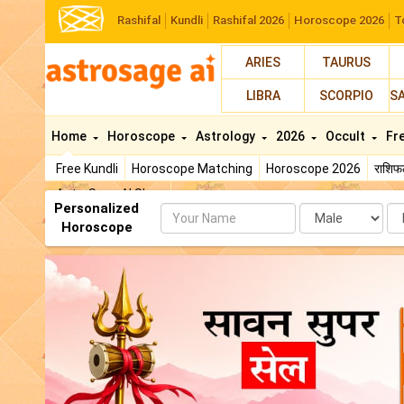
Rashifal
Kundli
Rashifal 2026
Horoscope 2026
T
ARIES
TAURUS
LIBRA
SCORPIO
S
Home
Horoscope
Astrology
2026
Occult
Fr
Free Kundli
Horoscope Matching
Horoscope 2026
राशि
AstroSage AI Shop
Personalized
Name
Da
Horoscope