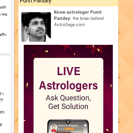
Punit Pandey
যগুলি
Know astrologer Punit
র সময়
Pandey:
the brain behind
AstroSage.com
রুটিন
থর।
তে
যান
রা