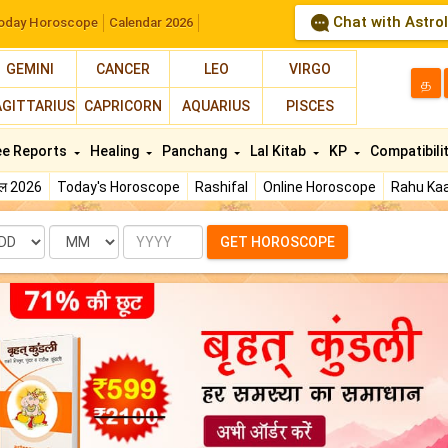
Chat with Astro
oday Horoscope
Calendar 2026
GEMINI
CANCER
LEO
VIRGO
த
AGITTARIUS
CAPRICORN
AQUARIUS
PISCES
ee Reports
Healing
Panchang
Lal Kitab
KP
Compatibili
फल 2026
Today's Horoscope
Rashifal
Online Horoscope
Rahu Kaa
te
Month
Year
GET HOROSCOPE