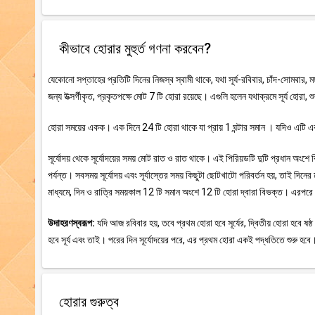
কীভাবে হোরার মুহুর্ত গণনা করবেন?
যেকোনো সপ্তাহের প্রতিটি দিনের নিজস্ব স্বামী থাকে, যথা সূর্য-রবিবার, চাঁদ-সোমবার, ম
জন্য উত্সর্গীকৃত, প্রকৃতপক্ষে মোট 7 টি হোরা রয়েছে। এগুলি হলেন যথাক্রমে সূর্য হোরা, 
হোরা সময়ের একক। এক দিনে 24 টি হোরা থাকে যা প্রায় 1 ঘন্টার সমান । যদিও এটি এক স
সূর্যোদয় থেকে সূর্যোদয়ের সময় মোট রাত ও রাত থাকে। এই পিরিয়ডটি দুটি প্রধান অংশে বিভ
পর্যন্ত। সবসময় সূর্যোদয় এবং সূর্যাস্তের সময় কিছুটা ছোটখাটো পরিবর্তন হয়, তাই দি
মাধ্যমে, দিন ও রাত্রি সময়কাল 12 টি সমান অংশে 12 টি হোরা দ্বারা বিভক্ত। এরপরে 
উদাহরণস্বরূপ:
যদি আজ রবিবার হয়, তবে প্রথম হোরা হবে সূর্যের, দ্বিতীয় হোরা হবে ষষ্ঠ দি
হবে সূর্য এবং তাই। পরের দিন সূর্যোদয়ের পরে, এর প্রথম হোরা একই পদ্ধতিতে শুরু হবে
হোরার গুরুত্ব