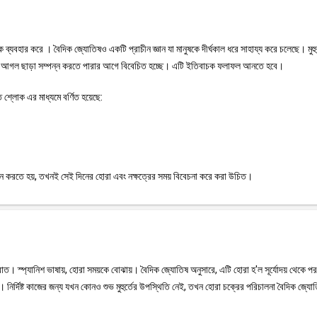
কে ব্যবহার করে । বৈদিক জ্যোতিষও একটি প্রাচীন জ্ঞান যা মানুষকে দীর্ঘকাল ধরে সাহায্য করে চলেছে। মুহ
োনো আগল ছাড়া সম্পন্ন করতে পারার আগে বিবেচিত হচ্ছে। এটি ইতিবাচক ফলাফল আনতে হবে।
 শ্লোক এর মাধ্যমে বর্ণিত হয়েছে:
পাদন করতে হয়, তখনই সেই দিনের হোরা এবং নক্ষত্রের সময় বিবেচনা করে করা উচিত।
াত। স্প্যানিশ ভাষায়, হোরা সময়কে বোঝায়। বৈদিক জ্যোতিষ অনুসারে, এটি হোরা হ'ল সূর্যোদয় থেকে পরব
ত হয়। নির্দিষ্ট কাজের জন্য যখন কোনও শুভ মুহুর্তের উপস্থিতি নেই, তখন হোরা চক্রের পরিচালনা বৈদিক জ্যো