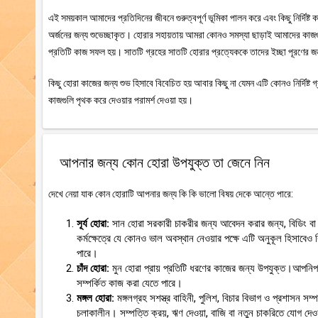
এই সময়কাল আমাদের প্রতিদিনের জীবনে গুরুত্বপূর্ণ ভূমিকা পালন করে এবং কিছু নির্দিষ্ট কাজ
অর্জনের জন্য শুভেচ্ছাকৃত। হোরার সহায়তায় আমরা কোনও সমস্যা ছাড়াই আমাদের কাজগুলি 
প্রতিটি কাজ সফল হয়। সাতটি গ্রহের সাতটি হোরার প্রত্যেককে তাদের ইচ্ছা পূরণের জ
কিছু হোরা কাজের জন্য শুভ হিসাবে বিবেচিত হয় আবার কিছু না যেমন এটি কোনও নির্দিষ্ট 
কাজগুলি পৃথক করে দেওয়ার পরামর্শ দেওয়া হয়।
আপনার জন্য কোন হোরা উপযুক্ত তা জেনে নিন
দেখে নেয়া যাক কোন হোরাটি আপনার জন্য কি কি ভালো বিষয় দেকে আন্তে পারে:
সূর্য হোরা:
সান হোরা সরকারী চাকরীর জন্য আবেদন করার জন্য, বিডিং বা
কর্মক্ষেত্রে যে কোনও ভাল অবস্থান নেওয়ার পক্ষে এটি অনুকূল হিসাবেও
পারে।
চাঁদ হোরা:
মুন হোরা প্রায় প্রতিটি ধরণের কাজের জন্য উপযুক্ত।আপনিপর
সম্পর্কিত কাজ করা যেতে পারে।
মঙ্গল হোরা:
মঙ্গলগ্রহ সশস্ত্র বাহিনী, পুলিশ, বিচার বিভাগ ও প্রশাসন
চলাকালীন। সম্পত্তি ক্রয়, ঋণ দেওয়া, বাজি বা নতুন চাকরিতে যোগ দেওয