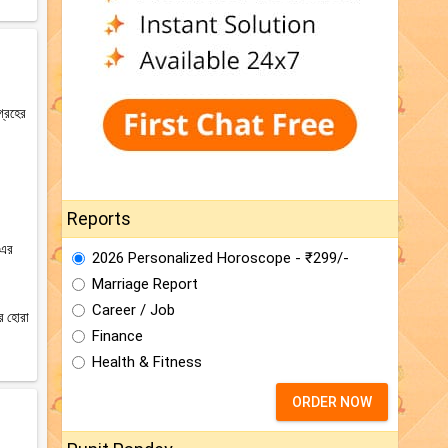
গ্রহের
Reports
 এর
2026 Personalized Horoscope - ₹299/-
Marriage Report
Career / Job
ের হোরা
Finance
Health & Fitness
ORDER NOW