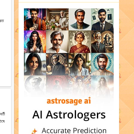
ুরত
র্তী
তিষে