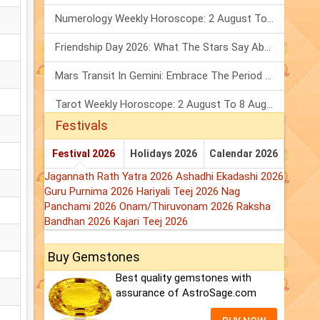
Numerology Weekly Horoscope: 2 August To 8 August, 2026
Friendship Day 2026: What The Stars Say About Your Best Friend!
Mars Transit In Gemini: Embrace The Period Full Of Energy & Intelligence
Tarot Weekly Horoscope: 2 August To 8 August, 2026
Festivals
Festival 2026
Holidays 2026
Calendar 2026
Jagannath Rath Yatra 2026
Ashadhi Ekadashi 2026
Guru Purnima 2026
Hariyali Teej 2026
Nag
Panchami 2026
Onam/Thiruvonam 2026
Raksha
Bandhan 2026
Kajari Teej 2026
Buy Gemstones
Best quality gemstones with
assurance of AstroSage.com