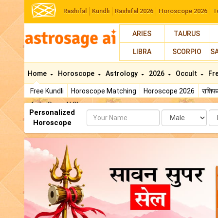
Rashifal
Kundli
Rashifal 2026
Horoscope 2026
T
ARIES
TAURUS
LIBRA
SCORPIO
S
Home
Horoscope
Astrology
2026
Occult
Fr
Free Kundli
Horoscope Matching
Horoscope 2026
राशि
AstroSage AI Shop
Personalized
Name
Da
Horoscope