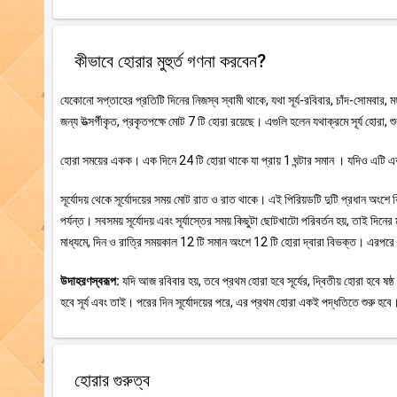
কীভাবে হোরার মুহুর্ত গণনা করবেন?
যেকোনো সপ্তাহের প্রতিটি দিনের নিজস্ব স্বামী থাকে, যথা সূর্য-রবিবার, চাঁদ-সোমবার, ম
জন্য উত্সর্গীকৃত, প্রকৃতপক্ষে মোট 7 টি হোরা রয়েছে। এগুলি হলেন যথাক্রমে সূর্য হোরা, 
হোরা সময়ের একক। এক দিনে 24 টি হোরা থাকে যা প্রায় 1 ঘন্টার সমান । যদিও এটি এক স
সূর্যোদয় থেকে সূর্যোদয়ের সময় মোট রাত ও রাত থাকে। এই পিরিয়ডটি দুটি প্রধান অংশে বিভ
পর্যন্ত। সবসময় সূর্যোদয় এবং সূর্যাস্তের সময় কিছুটা ছোটখাটো পরিবর্তন হয়, তাই দি
মাধ্যমে, দিন ও রাত্রি সময়কাল 12 টি সমান অংশে 12 টি হোরা দ্বারা বিভক্ত। এরপরে 
উদাহরণস্বরূপ:
যদি আজ রবিবার হয়, তবে প্রথম হোরা হবে সূর্যের, দ্বিতীয় হোরা হবে ষষ্ঠ দি
হবে সূর্য এবং তাই। পরের দিন সূর্যোদয়ের পরে, এর প্রথম হোরা একই পদ্ধতিতে শুরু হবে
হোরার গুরুত্ব