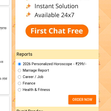
গ্রহের
Reports
 এর
2026 Personalized Horoscope - ₹299/-
Marriage Report
Career / Job
ের হোরা
Finance
Health & Fitness
ORDER NOW