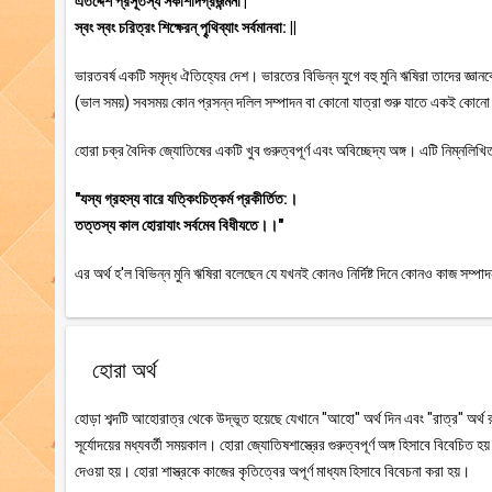
এতদ্দেশ প্রসূতস্য সকাশাদগ্রজন্মনা |
স্বং স্বং চরিত্রং শিক্ষেরন্ পৄথিব্যাং সর্বমানবা: ||
ভারতবর্ষ একটি সমৃদ্ধ ঐতিহ্যের দেশ। ভারতের বিভিন্ন যুগে বহু মুনি ঋষিরা তাদের জ্ঞান
(ভাল সময়) সবসময় কোন প্রসন্ন দলিল সম্পাদন বা কোনো যাত্রা শুরু যাতে একই ক
হোরা চক্র বৈদিক জ্যোতিষের একটি খুব গুরুত্বপূর্ণ এবং অবিচ্ছেদ্য অঙ্গ। এটি নিম্নলিখিত
"যস্য গ্রহস্য বারে যত্কিংচিত্কর্ম প্রকীর্তিত:।
তত্তস্য কাল হোরাযাং সর্বমেব বিধীযতে।।"
এর অর্থ হ'ল বিভিন্ন মুনি ঋষিরা বলেছেন যে যখনই কোনও নির্দিষ্ট দিনে কোনও কাজ সম্
হোরা অর্থ
হোড়া শব্দটি আহোরাত্র থেকে উদ্ভূত হয়েছে যেখানে "আহো" অর্থ দিন এবং "রাত্র" অর্থ র
সূর্যোদয়ের মধ্যবর্তী সময়কাল। হোরা জ্যোতিষশাস্ত্রের গুরুত্বপূর্ণ অঙ্গ হিসাবে বিবেচি
দেওয়া হয়। হোরা শাস্ত্রকে কাজের কৃতিত্বের অপূর্ণ মাধ্যম হিসাবে বিবেচনা করা হয়।