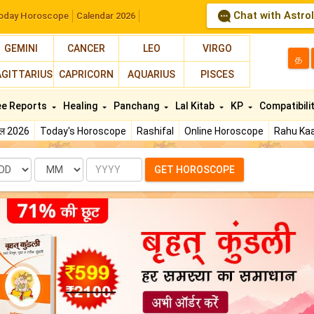
Chat with Astro
oday Horoscope
Calendar 2026
GEMINI
CANCER
LEO
VIRGO
த
AGITTARIUS
CAPRICORN
AQUARIUS
PISCES
ee Reports
Healing
Panchang
Lal Kitab
KP
Compatibili
फल 2026
Today's Horoscope
Rashifal
Online Horoscope
Rahu Kaa
te
Month
Year
GET HOROSCOPE