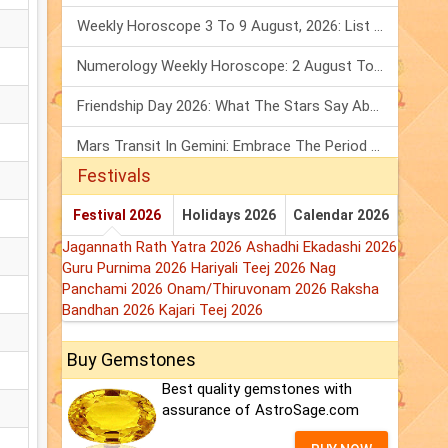
Weekly Horoscope 3 To 9 August, 2026: List Of Fasts & Festivals
Numerology Weekly Horoscope: 2 August To 8 August, 2026
Friendship Day 2026: What The Stars Say About Your Best Friend!
Mars Transit In Gemini: Embrace The Period Full Of Energy & Intelligence
Festivals
Festival 2026
Holidays 2026
Calendar 2026
Jagannath Rath Yatra 2026
Ashadhi Ekadashi 2026
Guru Purnima 2026
Hariyali Teej 2026
Nag
Panchami 2026
Onam/Thiruvonam 2026
Raksha
Bandhan 2026
Kajari Teej 2026
Buy Gemstones
Best quality gemstones with
assurance of AstroSage.com