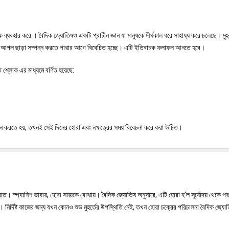
কে ব্যবহার করে । বৈদিক জ্যোতিষও একটি প্রাচীন জ্ঞান যা মানুষকে দীর্ঘকাল ধরে সাহায্য করে চলেছে। মুহ
োনো আগল ছাড়া সম্পন্ন করতে পারার আগে বিবেচিত হচ্ছে। এটি ইতিবাচক ফলাফল আনতে হবে।
 শ্লোক এর মাধ্যমে বর্ণিত হয়েছে:
পাদন করতে হয়, তখনই সেই দিনের হোরা এবং নক্ষত্রের সময় বিবেচনা করে করা উচিত।
াত। স্প্যানিশ ভাষায়, হোরা সময়কে বোঝায়। বৈদিক জ্যোতিষ অনুসারে, এটি হোরা হ'ল সূর্যোদয় থেকে পরব
ত হয়। নির্দিষ্ট কাজের জন্য যখন কোনও শুভ মুহুর্তের উপস্থিতি নেই, তখন হোরা চক্রের পরিচালনা বৈদিক জ্যো