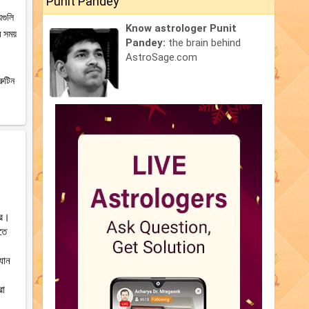
Punit Pandey
যগুলি
Know astrologer Punit
র সময়
Pandey:
the brain behind
AstroSage.com
রুটিন
থর।
তে
যান
রা