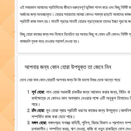
এই সময়কাল আমাদের প্রতিদিনের জীবনে গুরুত্বপূর্ণ ভূমিকা পালন করে এবং কিছু নির্দিষ্ট কাজ
অর্জনের জন্য শুভেচ্ছাকৃত। হোরার সহায়তায় আমরা কোনও সমস্যা ছাড়াই আমাদের কাজগুলি 
প্রতিটি কাজ সফল হয়। সাতটি গ্রহের সাতটি হোরার প্রত্যেককে তাদের ইচ্ছা পূরণের জ
কিছু হোরা কাজের জন্য শুভ হিসাবে বিবেচিত হয় আবার কিছু না যেমন এটি কোনও নির্দিষ্ট 
কাজগুলি পৃথক করে দেওয়ার পরামর্শ দেওয়া হয়।
আপনার জন্য কোন হোরা উপযুক্ত তা জেনে নিন
দেখে নেয়া যাক কোন হোরাটি আপনার জন্য কি কি ভালো বিষয় দেকে আন্তে পারে:
সূর্য হোরা:
সান হোরা সরকারী চাকরীর জন্য আবেদন করার জন্য, বিডিং বা
কর্মক্ষেত্রে যে কোনও ভাল অবস্থান নেওয়ার পক্ষে এটি অনুকূল হিসাবেও
পারে।
চাঁদ হোরা:
মুন হোরা প্রায় প্রতিটি ধরণের কাজের জন্য উপযুক্ত।আপনিপর
সম্পর্কিত কাজ করা যেতে পারে।
মঙ্গল হোরা:
মঙ্গলগ্রহ সশস্ত্র বাহিনী, পুলিশ, বিচার বিভাগ ও প্রশাসন
চলাকালীন। সম্পত্তি ক্রয়, ঋণ দেওয়া, বাজি বা নতুন চাকরিতে যোগ দেওয