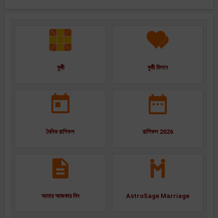
কুষ্ঠী
কুষ্ঠী মিলান
দৈনিক রাশিফল
রাশিফল 2026
আমার আজকার দিন
AstroSage Marriage