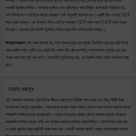
বিভক্ত। দিনের হোৱা সূর্যোদয় থেকে সূর্যাস্ত এবং রাতের হোৱা (রাত্রি মান) সূর্যাস্ত থেকে
পরবর্তী সূর্যোদয় পর্যন্ত। সবসময় সূর্যোদয় এবং সূর্যাস্তের সময় কিছুটা ছোটখাটো পরিবর্তন হয়,
তাই দিনের মান ও রাত্রির মানের সময়কাল সেই অনুযায়ী পরিবর্তন হয়। একটি দিন ও রাতে 12 টি
করে হোরা রয়েছে। এর মাধ্যমে, দিন ও রাত্রি সময়কাল 12 টি সমান অংশে 12 টি হোরা দ্বারা
বিভক্ত। এরপরে এই চক্রটি সূর্যোদয় পর্যন্ত পরের দিন অবধি চলতে থাকবে।
উদাহরণস্বরূপ:
যদি আজ রবিবার হয়, তবে প্রথম হোরা হবে সূর্যের, দ্বিতীয় হোরা হবে ষষ্ঠ দিনের
প্রভু অর্থাৎ শুক্র, তৃতীয় বুধ, চতুর্থ চাঁদ, পঞ্চম শনি, ষষ্ঠ বৃহস্পতি, সপ্তম মঙ্গল গ্রহের এবং তার
পরের হোরা হবে সূর্য এবং তাই। পরের দিন সূর্যোদয়ের পরে, এর প্রথম হোরা একই পদ্ধতিতে শুরু
হবে।
হোরার গুরুত্ব
এই সময়কাল আমাদের প্রতিদিনের জীবনে গুরুত্বপূর্ণ ভূমিকা পালন করে এবং কিছু নির্দিষ্ট কাজ
সম্পাদনের ক্ষেত্রে প্রাসঙ্গিক। প্রত্যেকে সর্বোচ্চ অর্জন অর্জনে কোনও বাধা বা বাধা ছাড়াই তাদের
লক্ষ্যগুলি অর্জনের জন্য শুভেচ্ছাকৃত। হোরার সহায়তায় আমরা কোনও সমস্যা ছাড়াই আমাদের
কাজগুলি সম্পাদন করতে পারি এবং কাজের ক্ষেত্রে সাফল্য প্রায় নিশ্চিত। এটা বিশ্বাস করা হয়
যে হোরা মুহুর্তের সময় প্রতিটি কাজ সফল হয়। সাতটি গ্রহের সাতটি হোরার প্রত্যেককে তাদের