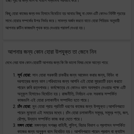
ইচ্ছা পূরণের জন্য ভাল বা খারাপ সম্ভাবনা সরবরাহ করে।
কিছু হোরা কাজের জন্য শুভ হিসাবে বিবেচিত হয় আবার কিছু না যেমন এটি কোনও নির্দিষ্ট গ্রহের
সাথে হোরার সম্পর্কের উপর নির্ভর করে। সাফল্য অর্জন করতে যাতে হোরা পিরিয়ড অনুযায়ী
আপনার রুটিন কাজগুলি পৃথক করে দেওয়ার পরামর্শ দেওয়া হয়।
আপনার জন্য কোন হোরা উপযুক্ত তা জেনে নিন
দেখে নেয়া যাক কোন হোরাটি আপনার জন্য কি কি ভালো বিষয় দেকে আন্তে পারে:
সূর্য হোরা:
সান হোরা সরকারী চাকরীর জন্য আবেদন করার জন্য, বিডিং বা
দরপত্রের জন্য ভাল।পরিধানের জন্য আপনি এই হোরা মুহুরতটি চয়ন করতে
পারেন রুবি রত্নপাথর। কর্মক্ষেত্রে যে কোনও ভাল অবস্থান নেওয়ার পক্ষে এটি
অনুকূল হিসাবেও বিবেচিত হয়। রাজনীতি, নির্বাচন এবং সরকার সম্পর্কিত
কাজগুলি এই হোরা চলাকালীন সম্পাদিত হতে পারে।
চাঁদ হোরা:
মুন হোরা প্রায় প্রতিটি ধরণের কাজের জন্য উপযুক্ত।আপনিপরতে
পারেন মুক্তো এই সময়ের মধ্যে। চাঁদ হোরা চলাকালীন সমুদ্র, সমুদ্র পণ্য, জল,
রৌপ্য, উদ্যান সম্পর্কিত কাজ করা যেতে পারে।
মঙ্গল হোরা:
মঙ্গলগ্রহ সশস্ত্র বাহিনী, পুলিশ, বিচার বিভাগ ও প্রশাসন সম্পর্কিত
কাজের জন্য অনুকূল বলে বিবেচিত হয়। আপনিপরতে পারেন প্রবাল বা ক্যাটস