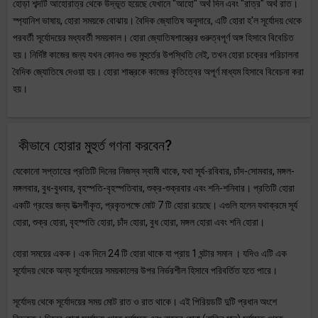
হোড়া শব্দটি আহোরাত্র থেকে উদ্ভূত হয়েছে যেখানে "আহো" অর্থ দিন এবং "রাত্র" অর্থ রাত।
স্প্যানিশ ভাষায়, হোরা সময়কে বোঝায়। বৈদিক জ্যোতিষ অনুসারে, এটি হোরা হ'ল সূর্যোদয় থেকে
পরবর্তী সূর্যোদয়ের মধ্যবর্তী সময়কাল। হোরা জ্যোতিষশাস্ত্রের গুরুত্বপূর্ণ অঙ্গ হিসাবে বিবেচিত
হয়। নির্দিষ্ট কাজের জন্য যখন কোনও শুভ মুহুর্তের উপস্থিতি নেই, তখন হোরা চক্রের পরিচালনা
বৈদিক জ্যোতিষে দেওয়া হয়। হোরা শাস্ত্রকে কাজের কৃতিত্বের অপূর্ণ মাধ্যম হিসাবে বিবেচনা করা
হয়।
কীভাবে হোরার মুহুর্ত গণনা করবেন?
যেকোনো সপ্তাহের প্রতিটি দিনের নিজস্ব স্বামী থাকে, যথা সূর্য-রবিবার, চাঁদ-সোমবার, মঙ্গল-
মঙ্গলবার, বুধ-বুধবার, বৃহস্পতি-বৃহস্পতিবার, শুক্র-শুক্রবার এবং শনি-শনিবার। প্রতিটি হোরা
একটি গ্রহের জন্য উত্সর্গীকৃত, প্রকৃতপক্ষে মোট 7 টি হোরা রয়েছে। এগুলি হলেন যথাক্রমে সূর্য
হোরা, শুক্র হোরা, বৃহস্পতি হোরা, চাঁদ হোরা, বুধ হোরা, মঙ্গল হোরা এবং শনি হোরা।
হোরা সময়ের একক। এক দিনে 24 টি হোরা থাকে যা প্রায় 1 ঘন্টার সমান । যদিও এটি এক
সূর্যোদয় থেকে অন্য সূর্যোদয়ের সময়কালের উপর নির্ভরশীল হিসাবে পরিবর্তিত হতে পারে।
সূর্যোদয় থেকে সূর্যোদয়ের সময় মোট রাত ও রাত থাকে। এই পিরিয়ডটি দুটি প্রধান অংশে