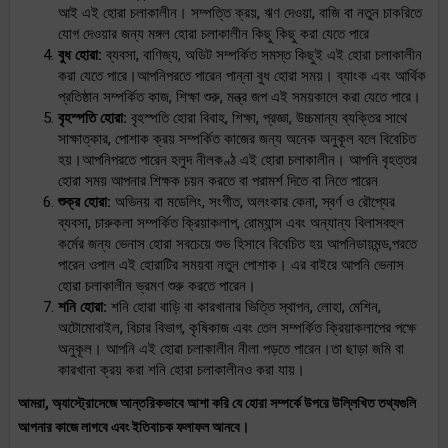
আই এই হোরা চলাকালীন। সম্পত্তি ক্রয়, ঋণ দেওয়া, বাজি বা নতুন চাকরিতে
যোগ দেওয়ার জন্য মঙ্গল হোরা চলাকালীন কিছু কিছু করা যেতে পারে
বুধ হোরা:
ব্যবসা, বাণিজ্য, অডিট সম্পর্কিত সমস্ত কিছুই এই হোরা চলাকালীন
করা যেতে পারে।আপনিপরতে পারেন পান্না বুধ হোরা সময়। ব্যাংক এবং আর্থিক
প্রতিষ্ঠান সম্পর্কিত কাজ, শিক্ষা শুরু, মন্ত্র জপ এই সময়কালে করা যেতে পারে।
বৃহস্পতি হোরা:
বৃহস্পতি হোরা বিবাহ, শিক্ষা, প্রজ্ঞা, উচ্চমান্য ব্যক্তির সাথে
সাক্ষাত্কার, পোশাক ক্রয় সম্পর্কিত কাজের জন্য অনেক অনুকূল বলে বিবেচিত
হয়।আপনিপরতে পারেন হলুদ নীলকণ্ঠ এই হোরা চলাকালীন। আপনি বৃহত্তর
হোরা সময় আপনার শিক্ষক চয়ন করতে বা পরামর্শ দিতে বা নিতে পারেন
শুক্র হোরা:
অভিনয় বা মডেলিং, সংগীত, অলংকার কেনা, স্বর্ণ ও রৌপ্যের
ব্যবসা, চারুকলা সম্পর্কিত ক্রিয়াকলাপ, রোম্যান্স এবং অন্যান্য বিলাসবহুল
কর্মের জন্য ভেনাস হোরা সবচেয়ে শুভ হিসাবে বিবেচিত হয় আপনিডায়মন্ড,পরতে
পারেন ওপাল এই হোরাটির সময়বা নতুন পোশাক। এর বাইরে আপনি ভেনাস
হোরা চলাকালীন ভ্রমণ শুরু করতে পারেন।
শনি হোরা:
শনি হোরা বাড়ি বা কারখানার ভিত্তি স্থাপন, লোহা, মেশিন,
অটোমোবাইল, বিচার বিভাগ, কৃষিকাজ এবং তেল সম্পর্কিত ক্রিয়াকলাপের পক্ষে
অনুকূল। আপনি এই হোৱা চলাকালীন নীলা পড়তে পারেন।তা ছাড়া জমি বা
কারখানা ক্রয় করা শনি হোরা চলাকালীনও করা যায়।
আমরা, অ্যাস্ট্রোসেজে আন্তরিকভাবে আশা করি যে হোরা সম্পর্কে উপরে উল্লিখিত তথ্যগুলি
আপনার কাজে লাগবে এবং ইতিবাচক ফলাফল আনবে।