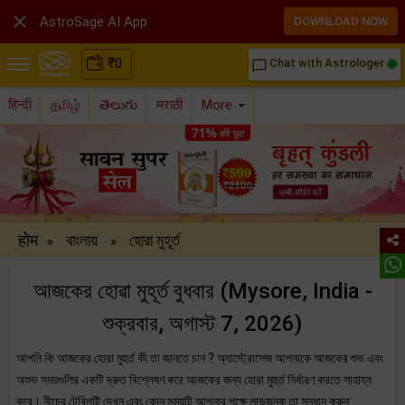

AstroSage AI App
DOWNLOAD NOW
₹
0
Chat with Astrologer
chat_bubble_outline
हिन्दी
தமிழ்
తెలుగు
मराठी
More
होम
বাংলায়
হোরা মুহূর্ত
»
»
আজকের হোৱা মুহূর্ত বুধবার (Mysore, India -
শুক্রবার, অগাস্ট 7, 2026)
আপনি কি আজকের হোরা মুহুর্ত কী তা জানতে চান ? অ্যাস্ট্রোসেজ আপনাকে আজকের শুভ এবং
অশুভ সময়গুলির একটি দ্রুত বিশ্লেষণ করে আজকের জন্য হোরা মুহুর্ত নির্ধারণ করতে সাহায্য
করে। নীচের টেবিলটি দেখুন এবং কোন সময়টি আপনার পক্ষে লাভজনক তা সন্ধান করুন: