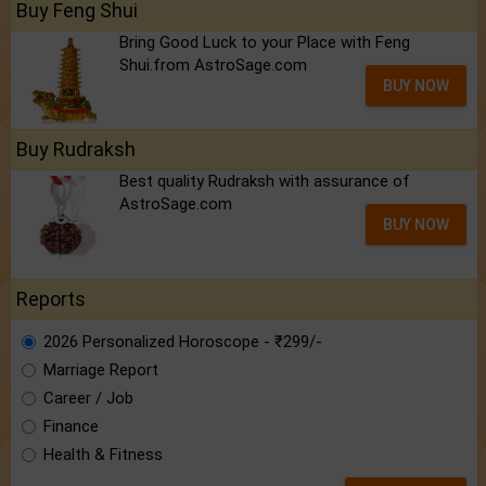
Buy Feng Shui
Bring Good Luck to your Place with Feng
Shui.from AstroSage.com
BUY NOW
Buy Rudraksh
Best quality Rudraksh with assurance of
AstroSage.com
BUY NOW
Reports
2026 Personalized Horoscope - ₹299/-
Marriage Report
Career / Job
Finance
Health & Fitness