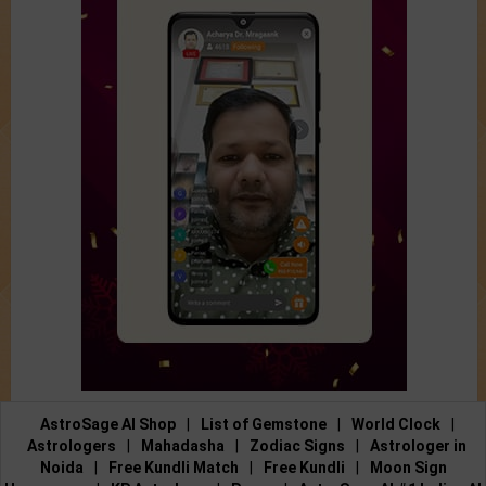
AstroSage AI Shop
|
List of Gemstone
|
World Clock
|
Astrologers
|
Mahadasha
|
Zodiac Signs
|
Astrologer in
Noida
|
Free Kundli Match
|
Free Kundli
|
Moon Sign