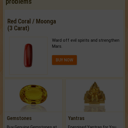
problems
Red Coral / Moonga
(3 Carat)
Ward off evil spirits and strengthen
Mars.
BUY NOW
Gemstones
Yantras
Buy Genuine Gemstones at Best Prices.
Energised Yantras for You.