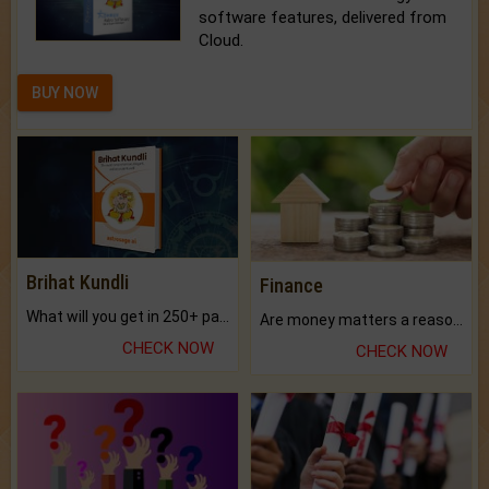
software features, delivered from
Cloud.
BUY NOW
Brihat Kundli
Finance
What will you get in 250+ pages Colored Brihat Kundli.
Are money matters a reason for the dark-circles under your eyes?
CHECK NOW
CHECK NOW