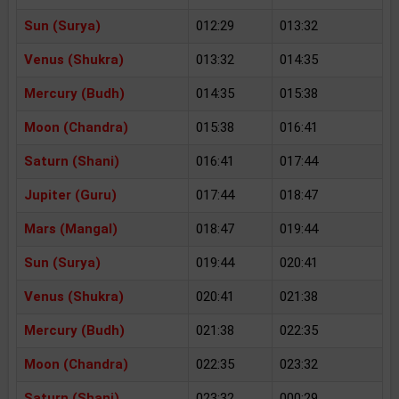
Sun (Surya)
012:29
013:32
Venus (Shukra)
013:32
014:35
Mercury (Budh)
014:35
015:38
Moon (Chandra)
015:38
016:41
Saturn (Shani)
016:41
017:44
Jupiter (Guru)
017:44
018:47
Mars (Mangal)
018:47
019:44
Sun (Surya)
019:44
020:41
Venus (Shukra)
020:41
021:38
Mercury (Budh)
021:38
022:35
Moon (Chandra)
022:35
023:32
Saturn (Shani)
023:32
000:29