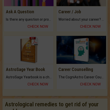
Ask A Question
Career / Job
Is there any question or problem lingering.
Worried about your career? don't know what is.
CHECK NOW
CHECK NOW
AstroSage Year Book
Career Counselling
AstroSage Yearbook is a channel to fulfill your dreams and destiny.
The CogniAstro Career Counselling Report is the most comprehensive report available on this topic.
CHECK NOW
CHECK NOW
Astrological remedies to get rid of your