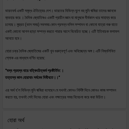
ভারতবর্ষ একটি সমৃদ্ধ ঐতিহ্যের দেশ। ভারতের বিভিন্ন যুগে বহু মুনি ঋষিরা তাদের জ্ঞানকে
ব্যবহার করে । বৈদিক জ্যোতিষও একটি প্রাচীন জ্ঞান যা মানুষকে দীর্ঘকাল ধরে সাহায্য করে
চলেছে। মুহুরত (ভাল সময়) সবসময় কোন প্রসন্ন দলিল সম্পাদন বা কোনো যাত্রা শুরু যাতে
একই কোনো আগল ছাড়া সম্পন্ন করতে পারার আগে বিবেচিত হচ্ছে। এটি ইতিবাচক ফলাফল
আনতে হবে।
হোরা চক্র বৈদিক জ্যোতিষের একটি খুব গুরুত্বপূর্ণ এবং অবিচ্ছেদ্য অঙ্গ। এটি নিম্নলিখিত
শ্লোক এর মাধ্যমে বর্ণিত হয়েছে:
"যস্য গ্রহস্য বারে যত্কিংচিত্কর্ম প্রকীর্তিত:।
তত্তস্য কাল হোরাযাং সর্বমেব বিধীযতে।।"
এর অর্থ হ'ল বিভিন্ন মুনি ঋষিরা বলেছেন যে যখনই কোনও নির্দিষ্ট দিনে কোনও কাজ সম্পাদন
করতে হয়, তখনই সেই দিনের হোরা এবং নক্ষত্রের সময় বিবেচনা করে করা উচিত।
হোরা অর্থ