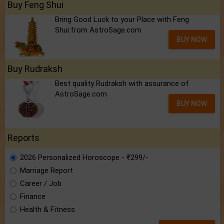
Buy Feng Shui
Bring Good Luck to your Place with Feng
Shui.from AstroSage.com
BUY NOW
Buy Rudraksh
Best quality Rudraksh with assurance of
AstroSage.com
BUY NOW
Reports
2026 Personalized Horoscope - ₹299/-
Marriage Report
Career / Job
Finance
Health & Fitness