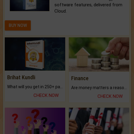
software features, delivered from
Cloud.
BUY NOW
Brihat Kundli
Finance
What will you get in 250+ pages Colored Brihat Kundli.
Are money matters a reason for the dark-circles under your eyes?
CHECK NOW
CHECK NOW