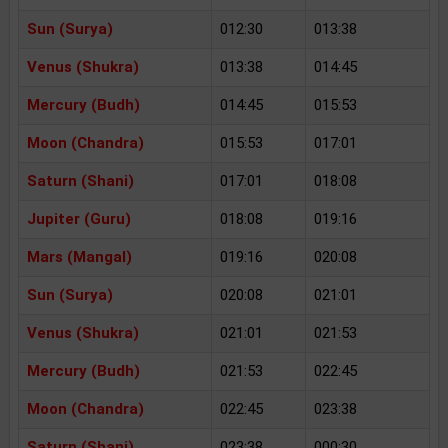
Sun (Surya)
012:30
013:38
Venus (Shukra)
013:38
014:45
Mercury (Budh)
014:45
015:53
Moon (Chandra)
015:53
017:01
Saturn (Shani)
017:01
018:08
Jupiter (Guru)
018:08
019:16
Mars (Mangal)
019:16
020:08
Sun (Surya)
020:08
021:01
Venus (Shukra)
021:01
021:53
Mercury (Budh)
021:53
022:45
Moon (Chandra)
022:45
023:38
Saturn (Shani)
023:38
000:30