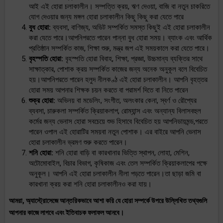
আই এই হোরা চলাকালীন। সম্পত্তি ক্রয়, ঋণ দেওয়া, বাজি বা নতুন চাকরিতে
যোগ দেওয়ার জন্য মঙ্গল হোরা চলাকালীন কিছু কিছু করা যেতে পারে
বুধ হোরা:
ব্যবসা, বাণিজ্য, অডিট সম্পর্কিত সমস্ত কিছুই এই হোরা চলাকালীন
করা যেতে পারে।আপনিপরতে পারেন পান্না বুধ হোরা সময়। ব্যাংক এবং আর্থিক
প্রতিষ্ঠান সম্পর্কিত কাজ, শিক্ষা শুরু, মন্ত্র জপ এই সময়কালে করা যেতে পারে।
বৃহস্পতি হোরা:
বৃহস্পতি হোরা বিবাহ, শিক্ষা, প্রজ্ঞা, উচ্চমান্য ব্যক্তির সাথে
সাক্ষাত্কার, পোশাক ক্রয় সম্পর্কিত কাজের জন্য অনেক অনুকূল বলে বিবেচিত
হয়।আপনিপরতে পারেন হলুদ নীলকণ্ঠ এই হোরা চলাকালীন। আপনি বৃহত্তর
হোরা সময় আপনার শিক্ষক চয়ন করতে বা পরামর্শ দিতে বা নিতে পারেন
শুক্র হোরা:
অভিনয় বা মডেলিং, সংগীত, অলংকার কেনা, স্বর্ণ ও রৌপ্যের
ব্যবসা, চারুকলা সম্পর্কিত ক্রিয়াকলাপ, রোম্যান্স এবং অন্যান্য বিলাসবহুল
কর্মের জন্য ভেনাস হোরা সবচেয়ে শুভ হিসাবে বিবেচিত হয় আপনিডায়মন্ড,পরতে
পারেন ওপাল এই হোরাটির সময়বা নতুন পোশাক। এর বাইরে আপনি ভেনাস
হোরা চলাকালীন ভ্রমণ শুরু করতে পারেন।
শনি হোরা:
শনি হোরা বাড়ি বা কারখানার ভিত্তি স্থাপন, লোহা, মেশিন,
অটোমোবাইল, বিচার বিভাগ, কৃষিকাজ এবং তেল সম্পর্কিত ক্রিয়াকলাপের পক্ষে
অনুকূল। আপনি এই হোৱা চলাকালীন নীলা পড়তে পারেন।তা ছাড়া জমি বা
কারখানা ক্রয় করা শনি হোরা চলাকালীনও করা যায়।
আমরা, অ্যাস্ট্রোসেজে আন্তরিকভাবে আশা করি যে হোরা সম্পর্কে উপরে উল্লিখিত তথ্যগুলি
আপনার কাজে লাগবে এবং ইতিবাচক ফলাফল আনবে।