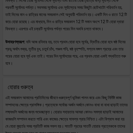
বিভক্ত। দিনের হোৱা সূর্যোদয় থেকে সূর্যাস্ত এবং রাতের হোৱা (রাত্রি মান) সূর্যাস্ত থেকে
পরবর্তী সূর্যোদয় পর্যন্ত। সবসময় সূর্যোদয় এবং সূর্যাস্তের সময় কিছুটা ছোটখাটো পরিবর্তন হয়,
তাই দিনের মান ও রাত্রির মানের সময়কাল সেই অনুযায়ী পরিবর্তন হয়। একটি দিন ও রাতে 12 টি
করে হোরা রয়েছে। এর মাধ্যমে, দিন ও রাত্রি সময়কাল 12 টি সমান অংশে 12 টি হোরা দ্বারা
বিভক্ত। এরপরে এই চক্রটি সূর্যোদয় পর্যন্ত পরের দিন অবধি চলতে থাকবে।
উদাহরণস্বরূপ:
যদি আজ রবিবার হয়, তবে প্রথম হোরা হবে সূর্যের, দ্বিতীয় হোরা হবে ষষ্ঠ দিনের
প্রভু অর্থাৎ শুক্র, তৃতীয় বুধ, চতুর্থ চাঁদ, পঞ্চম শনি, ষষ্ঠ বৃহস্পতি, সপ্তম মঙ্গল গ্রহের এবং তার
পরের হোরা হবে সূর্য এবং তাই। পরের দিন সূর্যোদয়ের পরে, এর প্রথম হোরা একই পদ্ধতিতে শুরু
হবে।
হোরার গুরুত্ব
এই সময়কাল আমাদের প্রতিদিনের জীবনে গুরুত্বপূর্ণ ভূমিকা পালন করে এবং কিছু নির্দিষ্ট কাজ
সম্পাদনের ক্ষেত্রে প্রাসঙ্গিক। প্রত্যেকে সর্বোচ্চ অর্জন অর্জনে কোনও বাধা বা বাধা ছাড়াই তাদের
লক্ষ্যগুলি অর্জনের জন্য শুভেচ্ছাকৃত। হোরার সহায়তায় আমরা কোনও সমস্যা ছাড়াই আমাদের
কাজগুলি সম্পাদন করতে পারি এবং কাজের ক্ষেত্রে সাফল্য প্রায় নিশ্চিত। এটা বিশ্বাস করা হয়
যে হোরা মুহুর্তের সময় প্রতিটি কাজ সফল হয়। সাতটি গ্রহের সাতটি হোরার প্রত্যেককে তাদের