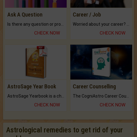
Ask A Question
Career / Job
Is there any question or problem lingering.
Worried about your career? don't know what is.
CHECK NOW
CHECK NOW
AstroSage Year Book
Career Counselling
AstroSage Yearbook is a channel to fulfill your dreams and destiny.
The CogniAstro Career Counselling Report is the most comprehensive report available on this topic.
CHECK NOW
CHECK NOW
Astrological remedies to get rid of your