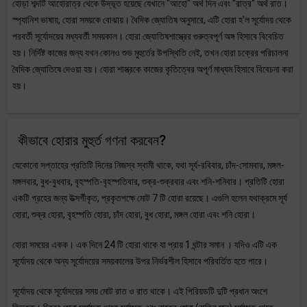
হোড়া শব্দটি আহোরাত্র থেকে উদ্ভূত হয়েছে যেখানে "আহো" অর্থ দিন এবং "রাত্র" অর্থ রাত।
স্প্যানিশ ভাষায়, হোরা সময়কে বোঝায়। বৈদিক জ্যোতিষ অনুসারে, এটি হোরা হ'ল সূর্যোদয় থেকে
পরবর্তী সূর্যোদয়ের মধ্যবর্তী সময়কাল। হোরা জ্যোতিষশাস্ত্রের গুরুত্বপূর্ণ অঙ্গ হিসাবে বিবেচিত
হয়। নির্দিষ্ট কাজের জন্য যখন কোনও শুভ মুহুর্তের উপস্থিতি নেই, তখন হোরা চক্রের পরিচালনা
বৈদিক জ্যোতিষে দেওয়া হয়। হোরা শাস্ত্রকে কাজের কৃতিত্বের অপূর্ণ মাধ্যম হিসাবে বিবেচনা করা
হয়।
কীভাবে হোরার মুহুর্ত গণনা করবেন?
যেকোনো সপ্তাহের প্রতিটি দিনের নিজস্ব স্বামী থাকে, যথা সূর্য-রবিবার, চাঁদ-সোমবার, মঙ্গল-
মঙ্গলবার, বুধ-বুধবার, বৃহস্পতি-বৃহস্পতিবার, শুক্র-শুক্রবার এবং শনি-শনিবার। প্রতিটি হোরা
একটি গ্রহের জন্য উত্সর্গীকৃত, প্রকৃতপক্ষে মোট 7 টি হোরা রয়েছে। এগুলি হলেন যথাক্রমে সূর্য
হোরা, শুক্র হোরা, বৃহস্পতি হোরা, চাঁদ হোরা, বুধ হোরা, মঙ্গল হোরা এবং শনি হোরা।
হোরা সময়ের একক। এক দিনে 24 টি হোরা থাকে যা প্রায় 1 ঘন্টার সমান । যদিও এটি এক
সূর্যোদয় থেকে অন্য সূর্যোদয়ের সময়কালের উপর নির্ভরশীল হিসাবে পরিবর্তিত হতে পারে।
সূর্যোদয় থেকে সূর্যোদয়ের সময় মোট রাত ও রাত থাকে। এই পিরিয়ডটি দুটি প্রধান অংশে