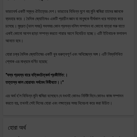
ভারতবর্ষ একটি সমৃদ্ধ ঐতিহ্যের দেশ। ভারতের বিভিন্ন যুগে বহু মুনি ঋষিরা তাদের জ্ঞানকে
ব্যবহার করে । বৈদিক জ্যোতিষও একটি প্রাচীন জ্ঞান যা মানুষকে দীর্ঘকাল ধরে সাহায্য করে
চলেছে। মুহুরত (ভাল সময়) সবসময় কোন প্রসন্ন দলিল সম্পাদন বা কোনো যাত্রা শুরু যাতে
একই কোনো আগল ছাড়া সম্পন্ন করতে পারার আগে বিবেচিত হচ্ছে। এটি ইতিবাচক ফলাফল
আনতে হবে।
হোরা চক্র বৈদিক জ্যোতিষের একটি খুব গুরুত্বপূর্ণ এবং অবিচ্ছেদ্য অঙ্গ। এটি নিম্নলিখিত
শ্লোক এর মাধ্যমে বর্ণিত হয়েছে:
"যস্য গ্রহস্য বারে যত্কিংচিত্কর্ম প্রকীর্তিত:।
তত্তস্য কাল হোরাযাং সর্বমেব বিধীযতে।।"
এর অর্থ হ'ল বিভিন্ন মুনি ঋষিরা বলেছেন যে যখনই কোনও নির্দিষ্ট দিনে কোনও কাজ সম্পাদন
করতে হয়, তখনই সেই দিনের হোরা এবং নক্ষত্রের সময় বিবেচনা করে করা উচিত।
হোরা অর্থ