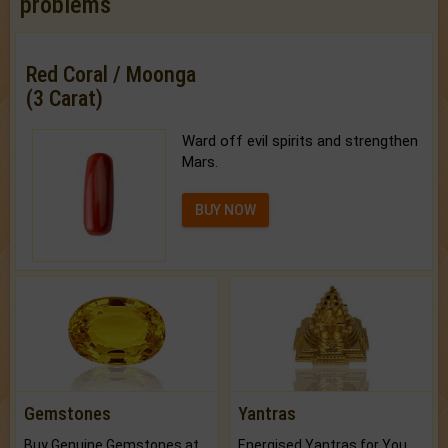
problems
Red Coral / Moonga
(3 Carat)
Ward off evil spirits and strengthen
Mars.
BUY NOW
Gemstones
Yantras
Buy Genuine Gemstones at Best Prices.
Energised Yantras for You.