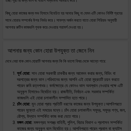
ইচ্ছা পূরণের জন্য ভাল বা খারাপ সম্ভাবনা সরবরাহ করে।
কিছু হোরা কাজের জন্য শুভ হিসাবে বিবেচিত হয় আবার কিছু না যেমন এটি কোনও নির্দিষ্ট গ্রহের
সাথে হোরার সম্পর্কের উপর নির্ভর করে। সাফল্য অর্জন করতে যাতে হোরা পিরিয়ড অনুযায়ী
আপনার রুটিন কাজগুলি পৃথক করে দেওয়ার পরামর্শ দেওয়া হয়।
আপনার জন্য কোন হোরা উপযুক্ত তা জেনে নিন
দেখে নেয়া যাক কোন হোরাটি আপনার জন্য কি কি ভালো বিষয় দেকে আন্তে পারে:
সূর্য হোরা:
সান হোরা সরকারী চাকরীর জন্য আবেদন করার জন্য, বিডিং বা
দরপত্রের জন্য ভাল।পরিধানের জন্য আপনি এই হোরা মুহুরতটি চয়ন করতে
পারেন রুবি রত্নপাথর। কর্মক্ষেত্রে যে কোনও ভাল অবস্থান নেওয়ার পক্ষে এটি
অনুকূল হিসাবেও বিবেচিত হয়। রাজনীতি, নির্বাচন এবং সরকার সম্পর্কিত
কাজগুলি এই হোরা চলাকালীন সম্পাদিত হতে পারে।
চাঁদ হোরা:
মুন হোরা প্রায় প্রতিটি ধরণের কাজের জন্য উপযুক্ত।আপনিপরতে
পারেন মুক্তো এই সময়ের মধ্যে। চাঁদ হোরা চলাকালীন সমুদ্র, সমুদ্র পণ্য, জল,
রৌপ্য, উদ্যান সম্পর্কিত কাজ করা যেতে পারে।
মঙ্গল হোরা:
মঙ্গলগ্রহ সশস্ত্র বাহিনী, পুলিশ, বিচার বিভাগ ও প্রশাসন সম্পর্কিত
কাজের জন্য অনুকূল বলে বিবেচিত হয়। আপনিপরতে পারেন প্রবাল বা ক্যাটস