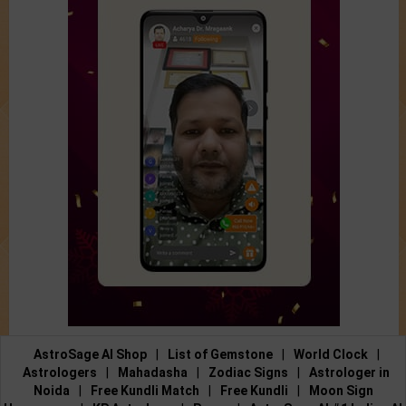
AstroSage AI Shop
|
List of Gemstone
|
World Clock
|
Astrologers
|
Mahadasha
|
Zodiac Signs
|
Astrologer in
Noida
|
Free Kundli Match
|
Free Kundli
|
Moon Sign