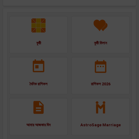
কুষ্ঠী
কুষ্ঠী মিলান
দৈনিক রাশিফল
রাশিফল 2026
আমার আজকার দিন
AstroSage Marriage