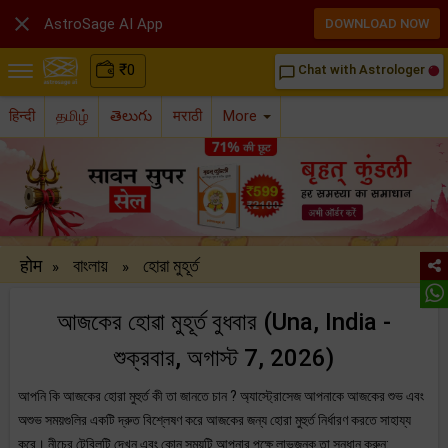

AstroSage AI App
DOWNLOAD NOW
₹
0
Chat with Astrologer
chat_bubble_outline
हिन्दी
தமிழ்
తెలుగు
मराठी
More
होम
বাংলায়
হোরা মুহূর্ত
»
»
আজকের হোৱা মুহূর্ত বুধবার (Una, India -
শুক্রবার, অগাস্ট 7, 2026)
আপনি কি আজকের হোরা মুহুর্ত কী তা জানতে চান ? অ্যাস্ট্রোসেজ আপনাকে আজকের শুভ এবং
অশুভ সময়গুলির একটি দ্রুত বিশ্লেষণ করে আজকের জন্য হোরা মুহুর্ত নির্ধারণ করতে সাহায্য
করে। নীচের টেবিলটি দেখুন এবং কোন সময়টি আপনার পক্ষে লাভজনক তা সন্ধান করুন: