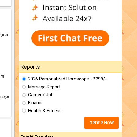
গ্রহের
Reports
 এর
2026 Personalized Horoscope - ₹299/-
Marriage Report
Career / Job
ের হোরা
Finance
Health & Fitness
ORDER NOW