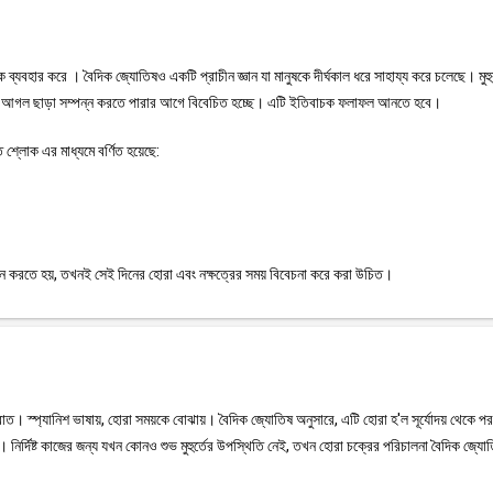
কে ব্যবহার করে । বৈদিক জ্যোতিষও একটি প্রাচীন জ্ঞান যা মানুষকে দীর্ঘকাল ধরে সাহায্য করে চলেছে। মুহ
োনো আগল ছাড়া সম্পন্ন করতে পারার আগে বিবেচিত হচ্ছে। এটি ইতিবাচক ফলাফল আনতে হবে।
 শ্লোক এর মাধ্যমে বর্ণিত হয়েছে:
পাদন করতে হয়, তখনই সেই দিনের হোরা এবং নক্ষত্রের সময় বিবেচনা করে করা উচিত।
াত। স্প্যানিশ ভাষায়, হোরা সময়কে বোঝায়। বৈদিক জ্যোতিষ অনুসারে, এটি হোরা হ'ল সূর্যোদয় থেকে পরব
ত হয়। নির্দিষ্ট কাজের জন্য যখন কোনও শুভ মুহুর্তের উপস্থিতি নেই, তখন হোরা চক্রের পরিচালনা বৈদিক জ্যো