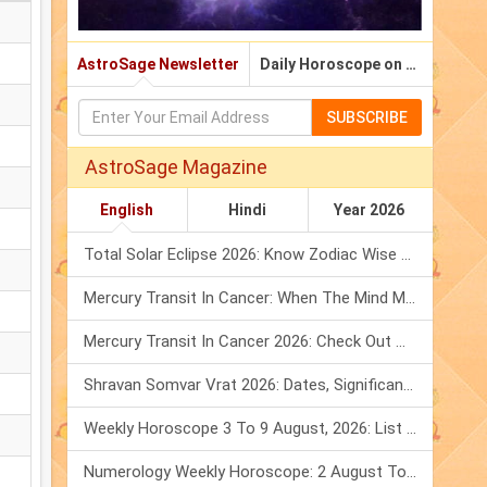
AstroSage Newsletter
Daily Horoscope on Email
SUBSCRIBE
AstroSage Magazine
English
Hindi
Year 2026
Total Solar Eclipse 2026: Know Zodiac Wise Prediction
Mercury Transit In Cancer: When The Mind Meets The Heart!
Mercury Transit In Cancer 2026: Check Out What It Brings For You
Shravan Somvar Vrat 2026: Dates, Significance & Rituals In August
Weekly Horoscope 3 To 9 August, 2026: List Of Fasts & Festivals
Numerology Weekly Horoscope: 2 August To 8 August, 2026