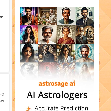
ুরত
র্তী
তিষে