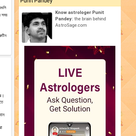
Punit Pandey
যগুলি
Know astrologer Punit
র সময়
Pandey:
the brain behind
AstroSage.com
রুটিন
থর।
তে
যান
রা