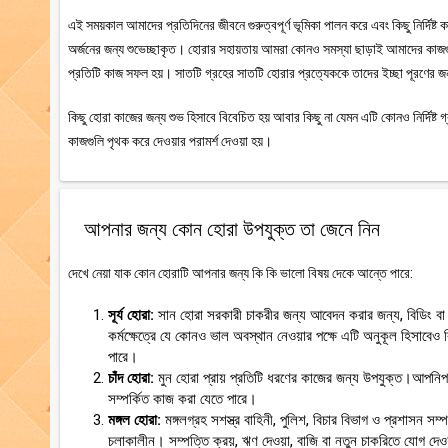
এই সময়কাল আমাদের প্রতিদিনের জীবনে গুরুত্বপূর্ণ ভূমিকা পালন করে এবং কিছু নির্দিষ্ট কাজ
অর্জনের জন্য শুভেচ্ছাকৃত। হোরার সহায়তায় আমরা কোনও সমস্যা ছাড়াই আমাদের কাজগুলি 
প্রতিটি কাজ সফল হয়। সাতটি গ্রহের সাতটি হোরার প্রত্যেককে তাদের ইচ্ছা পূরণের জ
কিছু হোরা কাজের জন্য শুভ হিসাবে বিবেচিত হয় আবার কিছু না যেমন এটি কোনও নির্দিষ্ট 
কাজগুলি পৃথক করে দেওয়ার পরামর্শ দেওয়া হয়।
আপনার জন্য কোন হোরা উপযুক্ত তা জেনে নিন
দেখে নেয়া যাক কোন হোরাটি আপনার জন্য কি কি ভালো বিষয় দেকে আন্তে পারে:
সূর্য হোরা:
সান হোরা সরকারী চাকরীর জন্য আবেদন করার জন্য, বিডিং বা
কর্মক্ষেত্রে যে কোনও ভাল অবস্থান নেওয়ার পক্ষে এটি অনুকূল হিসাবেও
পারে।
চাঁদ হোরা:
মুন হোরা প্রায় প্রতিটি ধরণের কাজের জন্য উপযুক্ত।আপনিপর
সম্পর্কিত কাজ করা যেতে পারে।
মঙ্গল হোরা:
মঙ্গলগ্রহ সশস্ত্র বাহিনী, পুলিশ, বিচার বিভাগ ও প্রশাসন
চলাকালীন। সম্পত্তি ক্রয়, ঋণ দেওয়া, বাজি বা নতুন চাকরিতে যোগ দেওয