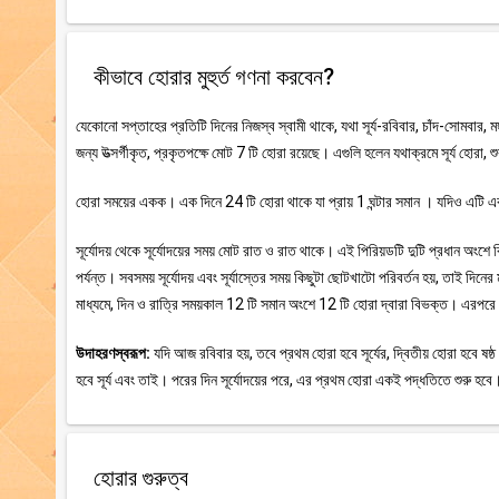
কীভাবে হোরার মুহুর্ত গণনা করবেন?
যেকোনো সপ্তাহের প্রতিটি দিনের নিজস্ব স্বামী থাকে, যথা সূর্য-রবিবার, চাঁদ-সোমবার, ম
জন্য উত্সর্গীকৃত, প্রকৃতপক্ষে মোট 7 টি হোরা রয়েছে। এগুলি হলেন যথাক্রমে সূর্য হোরা, 
হোরা সময়ের একক। এক দিনে 24 টি হোরা থাকে যা প্রায় 1 ঘন্টার সমান । যদিও এটি এক স
সূর্যোদয় থেকে সূর্যোদয়ের সময় মোট রাত ও রাত থাকে। এই পিরিয়ডটি দুটি প্রধান অংশে বিভ
পর্যন্ত। সবসময় সূর্যোদয় এবং সূর্যাস্তের সময় কিছুটা ছোটখাটো পরিবর্তন হয়, তাই দি
মাধ্যমে, দিন ও রাত্রি সময়কাল 12 টি সমান অংশে 12 টি হোরা দ্বারা বিভক্ত। এরপরে 
উদাহরণস্বরূপ:
যদি আজ রবিবার হয়, তবে প্রথম হোরা হবে সূর্যের, দ্বিতীয় হোরা হবে ষষ্ঠ দি
হবে সূর্য এবং তাই। পরের দিন সূর্যোদয়ের পরে, এর প্রথম হোরা একই পদ্ধতিতে শুরু হবে
হোরার গুরুত্ব