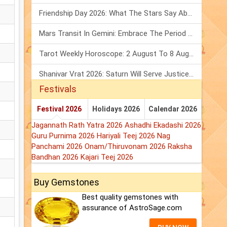
Friendship Day 2026: What The Stars Say About Your Best Friend!
Mars Transit In Gemini: Embrace The Period Full Of Energy & Intelligence
Tarot Weekly Horoscope: 2 August To 8 August, 2026
Shanivar Vrat 2026: Saturn Will Serve Justice In Sawan Month!
Festivals
Festival 2026
Holidays 2026
Calendar 2026
Jagannath Rath Yatra 2026
Ashadhi Ekadashi 2026
Guru Purnima 2026
Hariyali Teej 2026
Nag
Panchami 2026
Onam/Thiruvonam 2026
Raksha
Bandhan 2026
Kajari Teej 2026
Buy Gemstones
Best quality gemstones with
assurance of AstroSage.com