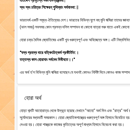
এতদ্দেশ প্রসূতস্য সকাশাদগ্রজন্মনা |
স্বং স্বং চরিত্রং শিক্ষেরন্ পৄথিব্যাং সর্বমানবা: ||
ভারতবর্ষ একটি সমৃদ্ধ ঐতিহ্যের দেশ। ভারতের বিভিন্ন যুগে বহু মুনি ঋষিরা তাদের জ্ঞান
(ভাল সময়) সবসময় কোন প্রসন্ন দলিল সম্পাদন বা কোনো যাত্রা শুরু যাতে একই ক
হোরা চক্র বৈদিক জ্যোতিষের একটি খুব গুরুত্বপূর্ণ এবং অবিচ্ছেদ্য অঙ্গ। এটি নিম্নলিখিত
"যস্য গ্রহস্য বারে যত্কিংচিত্কর্ম প্রকীর্তিত:।
তত্তস্য কাল হোরাযাং সর্বমেব বিধীযতে।।"
এর অর্থ হ'ল বিভিন্ন মুনি ঋষিরা বলেছেন যে যখনই কোনও নির্দিষ্ট দিনে কোনও কাজ সম্
হোরা অর্থ
হোড়া শব্দটি আহোরাত্র থেকে উদ্ভূত হয়েছে যেখানে "আহো" অর্থ দিন এবং "রাত্র" অর্থ র
সূর্যোদয়ের মধ্যবর্তী সময়কাল। হোরা জ্যোতিষশাস্ত্রের গুরুত্বপূর্ণ অঙ্গ হিসাবে বিবেচি
দেওয়া হয়। হোরা শাস্ত্রকে কাজের কৃতিত্বের অপূর্ণ মাধ্যম হিসাবে বিবেচনা করা হয়।