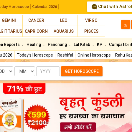
Chat with Astro
oday Horoscope
Calendar 2026
GEMINI
CANCER
LEO
VIRGO
த
AGITTARIUS
CAPRICORN
AQUARIUS
PISCES
ee Reports
Healing
Panchang
Lal Kitab
KP
Compatibili
फल 2026
Today's Horoscope
Rashifal
Online Horoscope
Rahu Kaa
te
Month
Year
GET HOROSCOPE