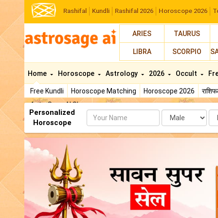
Rashifal
Kundli
Rashifal 2026
Horoscope 2026
T
ARIES
TAURUS
LIBRA
SCORPIO
S
Home
Horoscope
Astrology
2026
Occult
Fr
Free Kundli
Horoscope Matching
Horoscope 2026
राशि
AstroSage AI Shop
Personalized
Name
Da
Horoscope