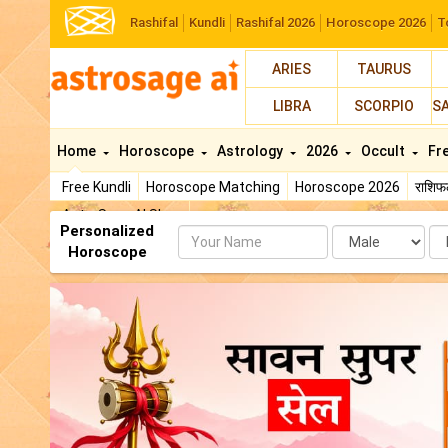
Rashifal
Kundli
Rashifal 2026
Horoscope 2026
T
ARIES
TAURUS
LIBRA
SCORPIO
S
Home
Horoscope
Astrology
2026
Occult
Fr
Free Kundli
Horoscope Matching
Horoscope 2026
राशि
AstroSage AI Shop
Personalized
Name
Da
Horoscope