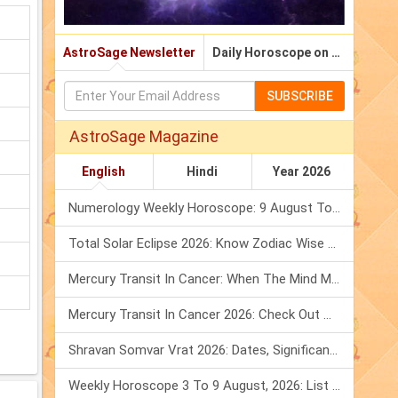
AstroSage Newsletter
Daily Horoscope on Email
SUBSCRIBE
AstroSage Magazine
English
Hindi
Year 2026
Numerology Weekly Horoscope: 9 August To 15 August, 2026
Total Solar Eclipse 2026: Know Zodiac Wise Prediction
Mercury Transit In Cancer: When The Mind Meets The Heart!
Mercury Transit In Cancer 2026: Check Out What It Brings For You
Shravan Somvar Vrat 2026: Dates, Significance & Rituals In August
Weekly Horoscope 3 To 9 August, 2026: List Of Fasts & Festivals