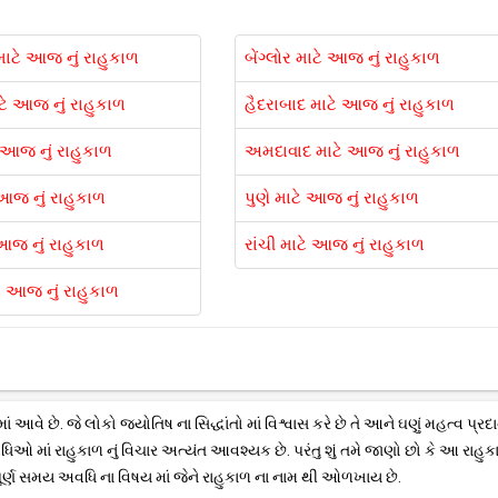
ટે આજ નું રાહુકાળ
બેંગ્લોર માટે આજ નું રાહુકાળ
ટે આજ નું રાહુકાળ
હૈદરાબાદ માટે આજ નું રાહુકાળ
 આજ નું રાહુકાળ
અમદાવાદ માટે આજ નું રાહુકાળ
 આજ નું રાહુકાળ
પુણે માટે આજ નું રાહુકાળ
આજ નું રાહુકાળ
રાંચી માટે આજ નું રાહુકાળ
ે આજ નું રાહુકાળ
 છે. જે લોકો જ્યોતિષ ના સિદ્ધાંતો માં વિશ્વાસ કરે છે તે આને ઘણું મહત્વ પ્રદા
વિધિઓ માં રાહુકાળ નું વિચાર અત્યંત આવશ્યક છે. પરંતુ શું તમે જાણો છો કે આ રાહુક
ૂર્ણ સમય અવધિ ના વિષય માં જેને રાહુકાળ ના નામ થી ઓળખાય છે.