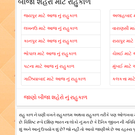
બીજા શહેરો માટે રાહુકાળ
જયપુર માટે આજ નું રાહુકાળ
અલાહબાદ મા
લખનઉ માટે આજ નું રાહુકાળ
વારાણસી મા
કાનપુર માટે આજ નું રાહુકાળ
રાયપુર માટે
ભોપાલ માટે આજ નું રાહુકાળ
ચેન્નઈ માટે
પટના માટે આજ નું રાહુકાળ
મુંબઈ માટે 
ગાઝિયાબાદ માટે આજ નું રાહુકાળ
કલકત્તા માટ
જાણો બીજા શહેરો નું રાહુકાળ
રાહુ કાળ ને ઘણી વખતે રાહુકાળમ અથવા રાહુકાળ તરીકે પણ ઓળખવા માં આવે
છે. વિશિષ્ટ રૂપે દક્ષિણ ભારત ના લોકો નું મત છે કે દૈનિક જીવન ની ગતિ
શું અને આનું ઉપયોગ શું છે? જો નહીં તો આવો જાણીએ છે આ રહસ્ય પ