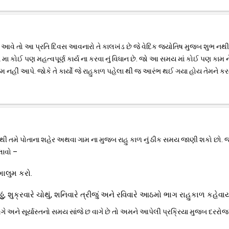
વા માં આવે તો આ પ્રતિ દિવસ આવનારો તે કાલખંડ છે જે વેદિક જ્યોતિષ મુજબ શુભ નથી
 મા કોઈ પણ મહત્વપૂર્ણ કાર્ય ના કરવા નું વિધાન છે. જો આ સમય માં કોઈ પણ કામ ન
ણામ નહીં આપે. જોકે તે કાર્યો જે રાહુકાળ પહેલા થી જ આરંભ થઈ ગયા હોય તેમને કર
્યમ થી તમે પોતાના શહેર અથવા ગામ ના મુજબ રાહુ કાળ નું ઠીક સમય જાણી શકો છો. જ
લાવો –
 માલુમ કરો.
ઠ્ઠું, શુક્રવારે ચોથું, શનિવારે ત્રીજું અને રવિવારે આઠમો ભાગ રાહુકાળ કહેવાય
 વાગે અને સૂર્યાસ્તનો સમય સાંજે છ વાગે છે તો અમને આપેલી પ્રક્રિયા મુજબ દરરોજ 