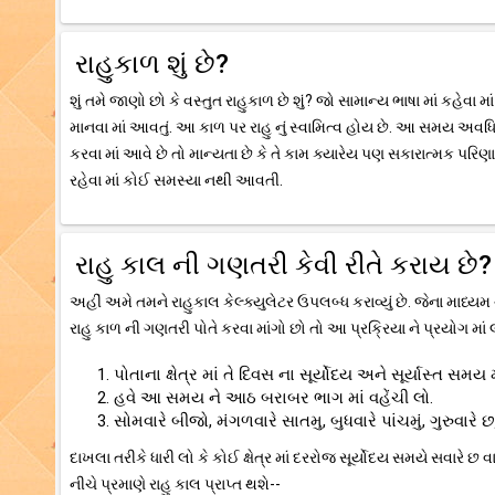
રાહુકાળ શું છે?
શું તમે જાણો છો કે વસ્તુત રાહુકાળ છે શું? જો સામાન્ય ભાષા માં કહે
માનવા માં આવતું. આ કાળ પર રાહુ નું સ્વામિત્વ હોય છે. આ સમય અવધિ
કરવા માં આવે છે તો માન્યતા છે કે તે કામ ક્યારેય પણ સકારાત્મક પરિ
રહેવા માં કોઈ સમસ્યા નથી આવતી.
રાહુ કાલ ની ગણતરી કેવી રીતે કરાય છે?
અહીં અમે તમને રાહુકાલ કેલ્ક્યુલેટર ઉપલબ્ધ કરાવ્યું છે. જેના માધ
રાહુ કાળ ની ગણતરી પોતે કરવા માંગો છો તો આ પ્રક્રિયા ને પ્રયોગ માં 
પોતાના ક્ષેત્ર માં તે દિવસ ના સૂર્યોદય અને સૂર્યાસ્ત સમય
હવે આ સમય ને આઠ બરાબર ભાગ માં વહેંચી લો.
સોમવારે બીજો, મંગળવારે સાતમુ, બુધવારે પાંચમું, ગુરુવારે છ
દાખલા તરીકે ધારી લો કે કોઈ ક્ષેત્ર માં દરરોજ સૂર્યોદય સમયે સવારે છ
નીચે પ્રમાણે રાહુ કાલ પ્રાપ્ત થશે--