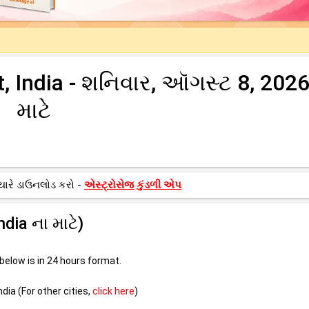
 India - શનિવાર, ઑગસ્ટ 8, 2026
માટે
યારે ડાઉનલોડ કરો -
એસ્ટ્રોસેજ કુંડળી એપ
dia ના માટે)
elow is in 24 hours format.
dia (For other cities,
click here
)