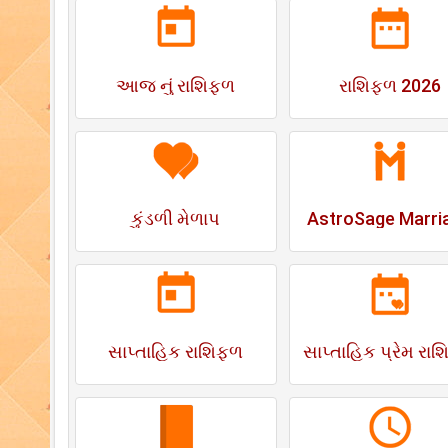
આજ નું રાશિફળ
રાશિફળ 2026
કુંડળી મેળાપ
AstroSage Marri
સાપ્તાહિક રાશિફળ
સાપ્તાહિક પ્રેમ રા