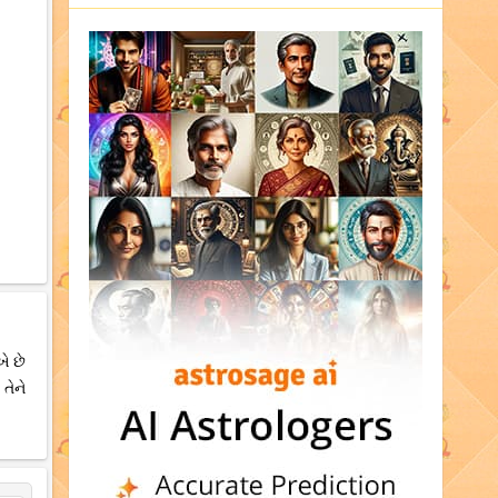
ે છે
તેને