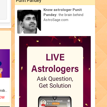
Punit Pandey
Know astrologer Punit
Pandey:
the brain behind
AstroSage.com
Is there any question or problem lingering.
NOW