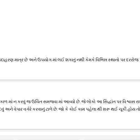
હરણ માત્ર છે અને ઉપયોગ માં લઈ શકાતું નથી કેમકે વિભિન્ન સ્થાનો પર દરરોજ
ુ કાળ માં ન કરવું જ ઉચિત સમજવા માં આવ્યો છે. જે લોકો આ સિદ્ધાંત પર વિશ્વાસ રાખ
ં અને વેપાર વગેરે કરવાનું ટાળે છે. જો કે કોઈ કામ પહેલા થી શરૂ થઈ ચૂકી હોય તો 