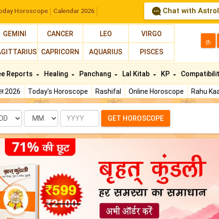
Chat with Astro
oday Horoscope
Calendar 2026
GEMINI
CANCER
LEO
VIRGO
த
AGITTARIUS
CAPRICORN
AQUARIUS
PISCES
ee Reports
Healing
Panchang
Lal Kitab
KP
Compatibili
फल 2026
Today's Horoscope
Rashifal
Online Horoscope
Rahu Kaa
te
Month
Year
GET HOROSCOPE