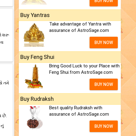
BUY NOW
Buy Yantras
Take advantage of Yantra with
assurance of AstroSage.com
ે શરૂ
તા
BUY NOW
Buy Feng Shui
Bring Good Luck to your Place with
Feng Shui.from AstroSage.com
ો તમે
BUY NOW
Buy Rudraksh
Best quality Rudraksh with
assurance of AstroSage.com
 છે.
નું
BUY NOW