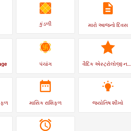
કુંડળી
મારો આજનો દિવસ
age
પંચાંગ
વૈદિક એસ્ટ્રોલોજી નક્ષત્ર
શિફળ
માસિક રાશિફળ
જ્યોતિષ શીખો