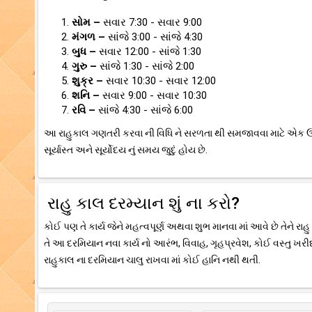
સોમ –
સવાર 7:30 - સવાર 9:00
મંગળ –
સાંજે 3:00 - સાંજે 4:30
બુધ –
સવાર 12:00 - સાંજે 1:30
ગુરુ –
સાંજે 1:30 - સાંજે 2:00
શુક્ર –
સવાર 10:30 - સવાર 12:00
શનિ –
સવાર 9:00 - સવાર 10:30
રવિ –
સાંજે 4:30 - સાંજે 6:00
આ રાહુકાલ ગણતરી કરવા ની વિધિ ને સરળતા થી સમજાવવા માટે એક ઉદા
સૂર્યાસ્ત અને સૂર્યોદય નું સમય જુદું હોય છે.
રાહુ કાલ દરમ્યાન શું ના કરો?
કોઈ પણ તે કાર્ય જેને મહત્વપૂર્ણ અથવા શુભ માનવા માં આવે છે તેને રાહ
તે આ દરમિયાન નવા કાર્ય નો આરંભ, વિવાહ, ગૃહપ્રવેશ, કોઈ વસ્તુ ખરીદવુ
રાહુકાલ ના દરમિયાન ચાલુ રાખવા માં કોઈ હાનિ નથી થતી.