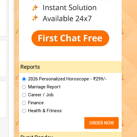
Reports
2026 Personalized Horoscope - ₹299/-
Marriage Report
Career / Job
Finance
Health & Fitness
ORDER NOW