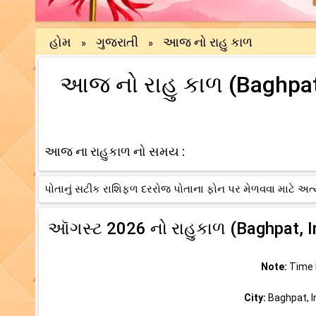
હોમ
ગુજરાતી
આજ નો રાહુ કાળ
»
»
આજ નો રાહુ કાળ (Baghpat,
આજ ના રાહુકાળ નો સમય :
પોતાનું સટીક રાશિફળ દરરોજ પોતાના ફોન પર મેળવવા માટે અત્
ઑગસ્ટ 2026 નો રાહુકાળ (Baghpat, In
Note:
Time b
City:
Baghpat, In