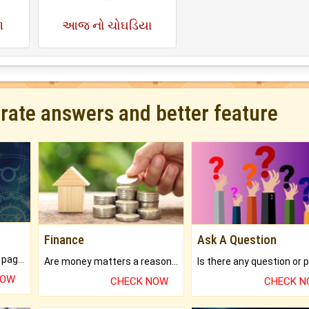
ળ
આજ નો ચોઘડિયા
urate answers and better feature
Finance
Ask A Question
What will you get in 250+ pages Colored Brihat Kundli.
Are money matters a reason for the dark-circles under your eyes?
NOW
CHECK NOW
CHECK 