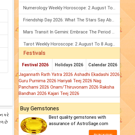
Numerology Weekly Horoscope: 2 August To 8 August, 2026
Friendship Day 2026: What The Stars Say About Your Best Friend!
Mars Transit In Gemini: Embrace The Period Full Of Energy & Intelligence
Tarot Weekly Horoscope: 2 August To 8 August, 2026
Festivals
Festival 2026
Holidays 2026
Calendar 2026
Jagannath Rath Yatra 2026
Ashadhi Ekadashi 2026
Guru Purnima 2026
Hariyali Teej 2026
Nag
Panchami 2026
Onam/Thiruvonam 2026
Raksha
Bandhan 2026
Kajari Teej 2026
Buy Gemstones
ન કરે
Best quality gemstones with
ાળ છે
assurance of AstroSage.com