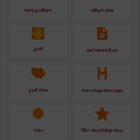
આજ નું રાશિફળ
રાશિફળ 2026
કુંડળી
મારો આજનો દિવસ
કુંડળી મેળાપ
AstroSage Marriage
પંચાંગ
વૈદિક એસ્ટ્રોલોજી નક્ષત્ર