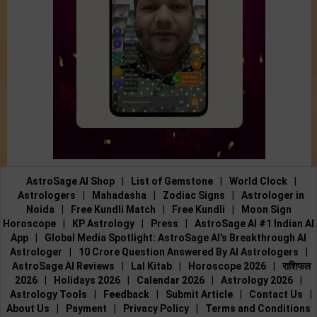
AstroSage AI Shop
|
List of Gemstone
|
World Clock
|
Astrologers
|
Mahadasha
|
Zodiac Signs
|
Astrologer in
Noida
|
Free Kundli Match
|
Free Kundli
|
Moon Sign
Horoscope
|
KP Astrology
|
Press
|
AstroSage AI #1 Indian AI
App
|
Global Media Spotlight: AstroSage AI’s Breakthrough AI
Astrologer
|
10 Crore Question Answered By AI Astrologers
|
AstroSage AI Reviews
|
Lal Kitab
|
Horoscope 2026
|
राशिफल
2026
|
Holidays 2026
|
Calendar 2026
|
Astrology 2026
|
Astrology Tools
|
Feedback
|
Submit Article
|
Contact Us
|
About Us
|
Payment
|
Privacy Policy
|
Terms and Conditions