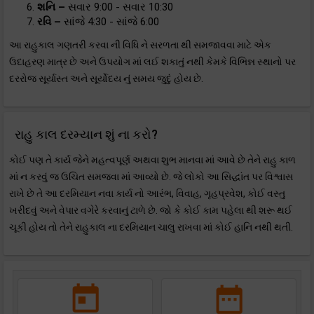
શનિ –
સવાર 9:00 - સવાર 10:30
રવિ –
સાંજે 4:30 - સાંજે 6:00
આ રાહુકાલ ગણતરી કરવા ની વિધિ ને સરળતા થી સમજાવવા માટે એક
ઉદાહરણ માત્ર છે અને ઉપયોગ માં લઈ શકાતું નથી કેમકે વિભિન્ન સ્થાનો પર
દરરોજ સૂર્યાસ્ત અને સૂર્યોદય નું સમય જુદું હોય છે.
રાહુ કાલ દરમ્યાન શું ના કરો?
કોઈ પણ તે કાર્ય જેને મહત્વપૂર્ણ અથવા શુભ માનવા માં આવે છે તેને રાહુ કાળ
માં ન કરવું જ ઉચિત સમજવા માં આવ્યો છે. જે લોકો આ સિદ્ધાંત પર વિશ્વાસ
રાખે છે તે આ દરમિયાન નવા કાર્ય નો આરંભ, વિવાહ, ગૃહપ્રવેશ, કોઈ વસ્તુ
ખરીદવું અને વેપાર વગેરે કરવાનું ટાળે છે. જો કે કોઈ કામ પહેલા થી શરૂ થઈ
ચૂકી હોય તો તેને રાહુકાલ ના દરમિયાન ચાલુ રાખવા માં કોઈ હાનિ નથી થતી.