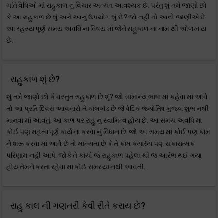
ગતિવિધિઓ માં રાહુકાળ નું વિચાર અત્યંત આવશ્યક છે. પરંતુ શું તમે જાણો છો
કે આ રાહુકાળ છે શું અને આનું ઉપયોગ શું છે? જો નહીં તો આવો જાણીએ છે
આ રહસ્ય પૂર્ણ સમય અવધિ ના વિષય માં જેને રાહુકાળ ના નામ થી ઓળખાય
છે.
રાહુકાળ શું છે?
શું તમે જાણો છો કે વસ્તુત રાહુકાળ છે શું? જો સામાન્ય ભાષા માં કહેવા માં આવે
તો આ પ્રતિ દિવસ આવનારો તે કાલખંડ છે જે વેદિક જ્યોતિષ મુજબ શુભ નથી
માનવા માં આવતું. આ કાળ પર રાહુ નું સ્વામિત્વ હોય છે. આ સમય અવધિ મા
કોઈ પણ મહત્વપૂર્ણ કાર્ય ના કરવા નું વિધાન છે. જો આ સમય માં કોઈ પણ કામ
ને શરૂ કરવા માં આવે છે તો માન્યતા છે કે તે કામ ક્યારેય પણ સકારાત્મક
પરિણામ નહીં આપે. જોકે તે કાર્યો જે રાહુકાળ પહેલા થી જ આરંભ થઈ ગયા
હોય તેમને કરતા રહેવા માં કોઈ સમસ્યા નથી આવતી.
રાહુ કાલ ની ગણતરી કેવી રીતે કરાય છે?