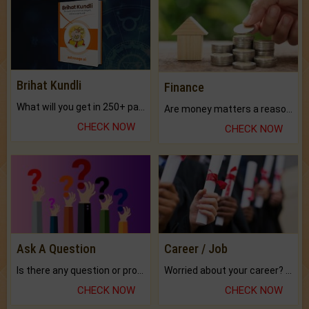
Brihat Kundli
Finance
What will you get in 250+ pages Colored Brihat Kundli.
Are money matters a reason for the dark-circles under your eyes?
CHECK NOW
CHECK NOW
Ask A Question
Career / Job
Is there any question or problem lingering.
Worried about your career? don't know what is.
CHECK NOW
CHECK NOW