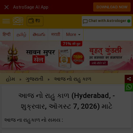

AstroSage AI App
DOWNLOAD NOW
₹
0
Chat with Astrologer
chat_bubble_outline
हिन्दी
தமிழ்
తెలుగు
मराठी
More
હોમ
ગુજરાતી
આજ નો રાહુ કાળ
»
»
આજ નો રાહુ કાળ (Hyderabad, -
શુક્રવાર, ઑગસ્ટ 7, 2026) માટે
આજ ના રાહુકાળ નો સમય :