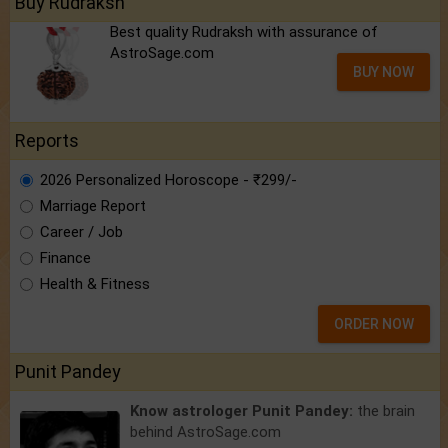
Buy Rudraksh
Best quality Rudraksh with assurance of
AstroSage.com
BUY NOW
Reports
2026 Personalized Horoscope - ₹299/-
Marriage Report
Career / Job
Finance
Health & Fitness
ORDER NOW
Punit Pandey
Know astrologer Punit Pandey:
the brain
behind AstroSage.com