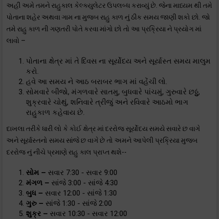
અહીં અમે તમને રાહુકાલ કેલ્ક્યુલેટર ઉપલબ્ધ કરાવ્યું છે. જેના માધ્યમ થી તમે
પોતાના શહેર અથવા ગામ ના મુજબ રાહુ કાળ નું ઠીક સમય જાણી શકો છો. જો
તમે રાહુ કાળ ની ગણતરી પોતે કરવા માંગો છો તો આ પ્રક્રિયા ને પ્રયોગ માં
લાવો –
પોતાના ક્ષેત્ર માં તે દિવસ ના સૂર્યોદય અને સૂર્યાસ્ત સમય માલુમ
કરો.
હવે આ સમય ને આઠ બરાબર ભાગ માં વહેંચી લો.
સોમવારે બીજો, મંગળવારે સાતમુ, બુધવારે પાંચમું, ગુરુવારે છઠ્ઠું,
શુક્રવારે ચોથું, શનિવારે ત્રીજું અને રવિવારે આઠમો ભાગ
રાહુકાળ કહેવાય છે.
દાખલા તરીકે ધારી લો કે કોઈ ક્ષેત્ર માં દરરોજ સૂર્યોદય સમયે સવારે છ વાગે
અને સૂર્યાસ્તનો સમય સાંજે છ વાગે છે તો અમને આપેલી પ્રક્રિયા મુજબ
દરરોજ નું નીચે પ્રમાણે રાહુ કાલ પ્રાપ્ત થશે--
સોમ –
સવાર 7:30 - સવાર 9:00
મંગળ –
સાંજે 3:00 - સાંજે 4:30
બુધ –
સવાર 12:00 - સાંજે 1:30
ગુરુ –
સાંજે 1:30 - સાંજે 2:00
શુક્ર –
સવાર 10:30 - સવાર 12:00