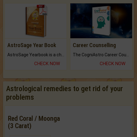
AstroSage Year Book
Career Counselling
AstroSage Yearbook is a channel to fulfill your dreams and destiny.
The CogniAstro Career Counselling Report is the most comprehensive report available on this topic.
CHECK NOW
CHECK NOW
Astrological remedies to get rid of your
problems
Red Coral / Moonga
(3 Carat)