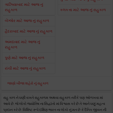
ગાઝિયાબાદ માટે આજ નું
રાહુકાળ
કલકત્તા માટે આજ નું રાહુકાળ
બેંગ્લોર માટે આજ નું રાહુકાળ
હૈદરાબાદ માટે આજ નું રાહુકાળ
અમદાવાદ માટે આજ નું
રાહુકાળ
પુણે માટે આજ નું રાહુકાળ
રાંચી માટે આજ નું રાહુકાળ
જાણો બીજા શહેરો નું રાહુકાળ
રાહુ કાળ ને ઘણી વખતે રાહુકાળમ અથવા રાહુકાળ તરીકે પણ ઓળખવા માં
આવે છે. જે લોકો જ્યોતિષ ના સિદ્ધાંતો માં વિશ્વાસ કરે છે તે આને ઘણું મહત્વ
પ્રદાન કરે છે. વિશિષ્ટ રૂપે દક્ષિણ ભારત ના લોકો નું મત છે કે દૈનિક જીવન ની