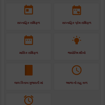
સાપ્તાહિક રાશિફળ
સાપ્તાહિક પ્રેમ રાશિફળ
માસિક રાશિફળ
જ્યોતિષ શીખો
લાલ કિતાબ ગુજરાતી માં
આજ નો રાહુ કાળ