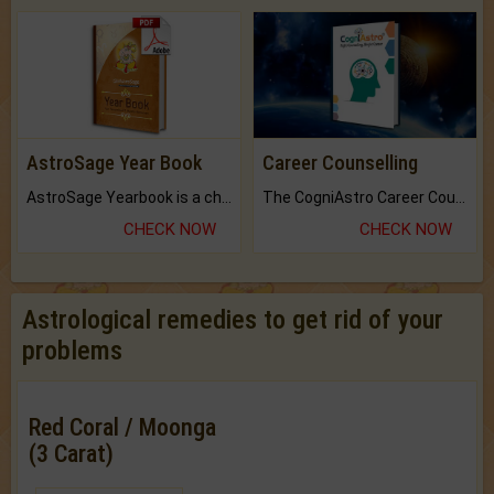
AstroSage Year Book
Career Counselling
AstroSage Yearbook is a channel to fulfill your dreams and destiny.
The CogniAstro Career Counselling Report is the most comprehensive report available on this topic.
CHECK NOW
CHECK NOW
Astrological remedies to get rid of your
problems
Red Coral / Moonga
(3 Carat)