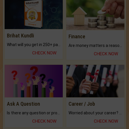
Brihat Kundli
Finance
What will you get in 250+ pages Colored Brihat Kundli.
Are money matters a reason for the dark-circles under your eyes?
CHECK NOW
CHECK NOW
Ask A Question
Career / Job
Is there any question or problem lingering.
Worried about your career? don't know what is.
CHECK NOW
CHECK NOW