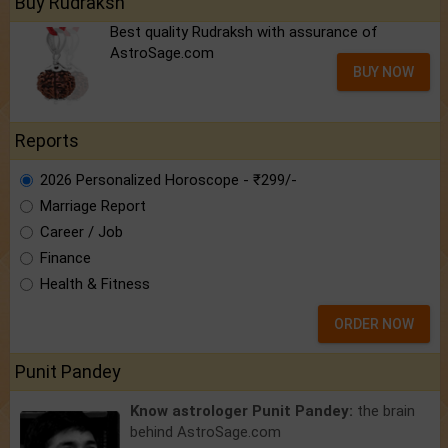
Buy Rudraksh
Best quality Rudraksh with assurance of
AstroSage.com
BUY NOW
Reports
2026 Personalized Horoscope - ₹299/-
Marriage Report
Career / Job
Finance
Health & Fitness
ORDER NOW
Punit Pandey
Know astrologer Punit Pandey:
the brain
behind AstroSage.com