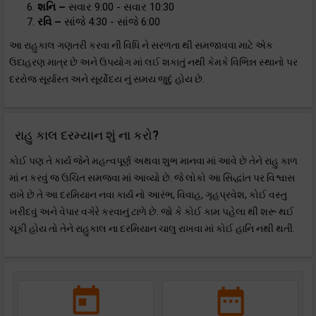
શનિ –
સવાર 9:00 - સવાર 10:30
રવિ –
સાંજે 4:30 - સાંજે 6:00
આ રાહુકાલ ગણતરી કરવા ની વિધિ ને સરળતા થી સમજાવવા માટે એક
ઉદાહરણ માત્ર છે અને ઉપયોગ માં લઈ શકાતું નથી કેમકે વિભિન્ન સ્થાનો પર
દરરોજ સૂર્યાસ્ત અને સૂર્યોદય નું સમય જુદું હોય છે.
રાહુ કાલ દરમ્યાન શું ના કરો?
કોઈ પણ તે કાર્ય જેને મહત્વપૂર્ણ અથવા શુભ માનવા માં આવે છે તેને રાહુ કાળ
માં ન કરવું જ ઉચિત સમજવા માં આવ્યો છે. જે લોકો આ સિદ્ધાંત પર વિશ્વાસ
રાખે છે તે આ દરમિયાન નવા કાર્ય નો આરંભ, વિવાહ, ગૃહપ્રવેશ, કોઈ વસ્તુ
ખરીદવું અને વેપાર વગેરે કરવાનું ટાળે છે. જો કે કોઈ કામ પહેલા થી શરૂ થઈ
ચૂકી હોય તો તેને રાહુકાલ ના દરમિયાન ચાલુ રાખવા માં કોઈ હાનિ નથી થતી.