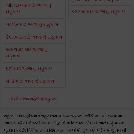
ગાઝિયાબાદ માટે આજ નું
રાહુકાળ
કલકત્તા માટે આજ નું રાહુકાળ
બેંગ્લોર માટે આજ નું રાહુકાળ
હૈદરાબાદ માટે આજ નું રાહુકાળ
અમદાવાદ માટે આજ નું
રાહુકાળ
પુણે માટે આજ નું રાહુકાળ
રાંચી માટે આજ નું રાહુકાળ
જાણો બીજા શહેરો નું રાહુકાળ
રાહુ કાળ ને ઘણી વખતે રાહુકાળમ અથવા રાહુકાળ તરીકે પણ ઓળખવા માં
આવે છે. જે લોકો જ્યોતિષ ના સિદ્ધાંતો માં વિશ્વાસ કરે છે તે આને ઘણું મહત્વ
પ્રદાન કરે છે. વિશિષ્ટ રૂપે દક્ષિણ ભારત ના લોકો નું મત છે કે દૈનિક જીવન ની