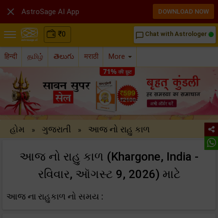

AstroSage AI App
DOWNLOAD NOW
₹
0
Chat with Astrologer
chat_bubble_outline
हिन्दी
தமிழ்
తెలుగు
मराठी
More
હોમ
ગુજરાતી
આજ નો રાહુ કાળ
»
»
આજ નો રાહુ કાળ (Khargone, India -
રવિવાર, ઑગસ્ટ 9, 2026) માટે
આજ ના રાહુકાળ નો સમય :