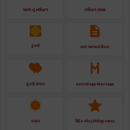
આજ નું રાશિફળ
રાશિફળ 2026
કુંડળી
મારો આજનો દિવસ
કુંડળી મેળાપ
AstroSage Marriage
પંચાંગ
વૈદિક એસ્ટ્રોલોજી નક્ષત્ર