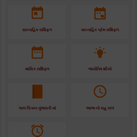
સાપ્તાહિક રાશિફળ
સાપ્તાહિક પ્રેમ રાશિફળ
માસિક રાશિફળ
જ્યોતિષ શીખો
લાલ કિતાબ ગુજરાતી માં
આજ નો રાહુ કાળ