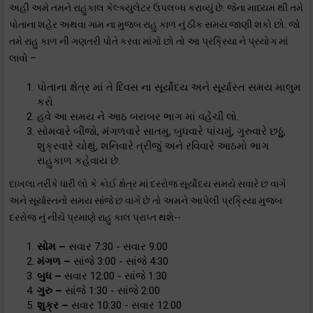
અહીં અમે તમને રાહુકાલ કેલ્ક્યુલેટર ઉપલબ્ધ કરાવ્યું છે. જેના માધ્યમ થી તમે
પોતાના શહેર અથવા ગામ ના મુજબ રાહુ કાળ નું ઠીક સમય જાણી શકો છો. જો
તમે રાહુ કાળ ની ગણતરી પોતે કરવા માંગો છો તો આ પ્રક્રિયા ને પ્રયોગ માં
લાવો –
પોતાના ક્ષેત્ર માં તે દિવસ ના સૂર્યોદય અને સૂર્યાસ્ત સમય માલુમ
કરો.
હવે આ સમય ને આઠ બરાબર ભાગ માં વહેંચી લો.
સોમવારે બીજો, મંગળવારે સાતમુ, બુધવારે પાંચમું, ગુરુવારે છઠ્ઠું,
શુક્રવારે ચોથું, શનિવારે ત્રીજું અને રવિવારે આઠમો ભાગ
રાહુકાળ કહેવાય છે.
દાખલા તરીકે ધારી લો કે કોઈ ક્ષેત્ર માં દરરોજ સૂર્યોદય સમયે સવારે છ વાગે
અને સૂર્યાસ્તનો સમય સાંજે છ વાગે છે તો અમને આપેલી પ્રક્રિયા મુજબ
દરરોજ નું નીચે પ્રમાણે રાહુ કાલ પ્રાપ્ત થશે--
સોમ –
સવાર 7:30 - સવાર 9:00
મંગળ –
સાંજે 3:00 - સાંજે 4:30
બુધ –
સવાર 12:00 - સાંજે 1:30
ગુરુ –
સાંજે 1:30 - સાંજે 2:00
શુક્ર –
સવાર 10:30 - સવાર 12:00