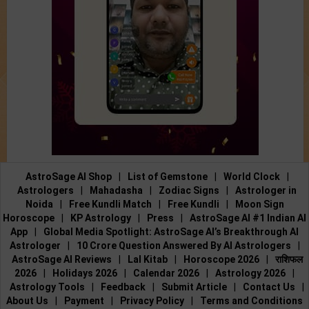
AstroSage AI Shop
|
List of Gemstone
|
World Clock
|
Astrologers
|
Mahadasha
|
Zodiac Signs
|
Astrologer in
Noida
|
Free Kundli Match
|
Free Kundli
|
Moon Sign
Horoscope
|
KP Astrology
|
Press
|
AstroSage AI #1 Indian AI
App
|
Global Media Spotlight: AstroSage AI’s Breakthrough AI
Astrologer
|
10 Crore Question Answered By AI Astrologers
|
AstroSage AI Reviews
|
Lal Kitab
|
Horoscope 2026
|
राशिफल
2026
|
Holidays 2026
|
Calendar 2026
|
Astrology 2026
|
Astrology Tools
|
Feedback
|
Submit Article
|
Contact Us
|
About Us
|
Payment
|
Privacy Policy
|
Terms and Conditions