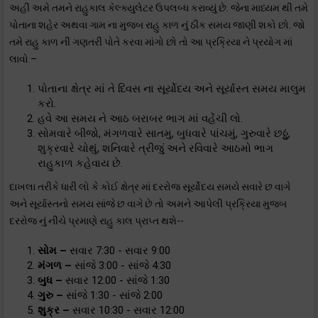
અહીં અમે તમને રાહુકાલ કેલ્ક્યુલેટર ઉપલબ્ધ કરાવ્યું છે. જેના માધ્યમ થી તમે
પોતાના શહેર અથવા ગામ ના મુજબ રાહુ કાળ નું ઠીક સમય જાણી શકો છો. જો
તમે રાહુ કાળ ની ગણતરી પોતે કરવા માંગો છો તો આ પ્રક્રિયા ને પ્રયોગ માં
લાવો –
પોતાના ક્ષેત્ર માં તે દિવસ ના સૂર્યોદય અને સૂર્યાસ્ત સમય માલુમ
કરો.
હવે આ સમય ને આઠ બરાબર ભાગ માં વહેંચી લો.
સોમવારે બીજો, મંગળવારે સાતમુ, બુધવારે પાંચમું, ગુરુવારે છઠ્ઠું,
શુક્રવારે ચોથું, શનિવારે ત્રીજું અને રવિવારે આઠમો ભાગ
રાહુકાળ કહેવાય છે.
દાખલા તરીકે ધારી લો કે કોઈ ક્ષેત્ર માં દરરોજ સૂર્યોદય સમયે સવારે છ વાગે
અને સૂર્યાસ્તનો સમય સાંજે છ વાગે છે તો અમને આપેલી પ્રક્રિયા મુજબ
દરરોજ નું નીચે પ્રમાણે રાહુ કાલ પ્રાપ્ત થશે--
સોમ –
સવાર 7:30 - સવાર 9:00
મંગળ –
સાંજે 3:00 - સાંજે 4:30
બુધ –
સવાર 12:00 - સાંજે 1:30
ગુરુ –
સાંજે 1:30 - સાંજે 2:00
શુક્ર –
સવાર 10:30 - સવાર 12:00