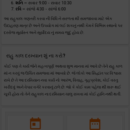
શનિ –
સવાર 9:00 - સવાર 10:30
રવિ –
સાંજે 4:30 - સાંજે 6:00
આ રાહુકાલ ગણતરી કરવા ની વિધિ ને સરળતા થી સમજાવવા માટે એક
ઉદાહરણ માત્ર છે અને ઉપયોગ માં લઈ શકાતું નથી કેમકે વિભિન્ન સ્થાનો પર
દરરોજ સૂર્યાસ્ત અને સૂર્યોદય નું સમય જુદું હોય છે.
રાહુ કાલ દરમ્યાન શું ના કરો?
કોઈ પણ તે કાર્ય જેને મહત્વપૂર્ણ અથવા શુભ માનવા માં આવે છે તેને રાહુ કાળ
માં ન કરવું જ ઉચિત સમજવા માં આવ્યો છે. જે લોકો આ સિદ્ધાંત પર વિશ્વાસ
રાખે છે તે આ દરમિયાન નવા કાર્ય નો આરંભ, વિવાહ, ગૃહપ્રવેશ, કોઈ વસ્તુ
ખરીદવું અને વેપાર વગેરે કરવાનું ટાળે છે. જો કે કોઈ કામ પહેલા થી શરૂ થઈ
ચૂકી હોય તો તેને રાહુકાલ ના દરમિયાન ચાલુ રાખવા માં કોઈ હાનિ નથી થતી.