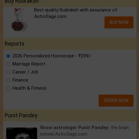
Buy Rudraksh
Best quality Rudraksh with assurance of
AstroSage.com
BUY NOW
Reports
2026 Personalized Horoscope - ₹299/-
Marriage Report
Career / Job
Finance
Health & Fitness
ORDER NOW
Punit Pandey
Know astrologer Punit Pandey:
the brain
behind AstroSage.com