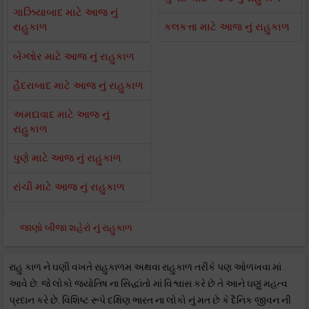
ગાઝિયાબાદ માટે આજ નું
રાહુકાળ
કલકત્તા માટે આજ નું રાહુકાળ
બેંગ્લોર માટે આજ નું રાહુકાળ
હૈદરાબાદ માટે આજ નું રાહુકાળ
અમદાવાદ માટે આજ નું
રાહુકાળ
પુણે માટે આજ નું રાહુકાળ
રાંચી માટે આજ નું રાહુકાળ
જાણો બીજા શહેરો નું રાહુકાળ
રાહુ કાળ ને ઘણી વખતે રાહુકાળમ અથવા રાહુકાળ તરીકે પણ ઓળખવા માં
આવે છે. જે લોકો જ્યોતિષ ના સિદ્ધાંતો માં વિશ્વાસ કરે છે તે આને ઘણું મહત્વ
પ્રદાન કરે છે. વિશિષ્ટ રૂપે દક્ષિણ ભારત ના લોકો નું મત છે કે દૈનિક જીવન ની