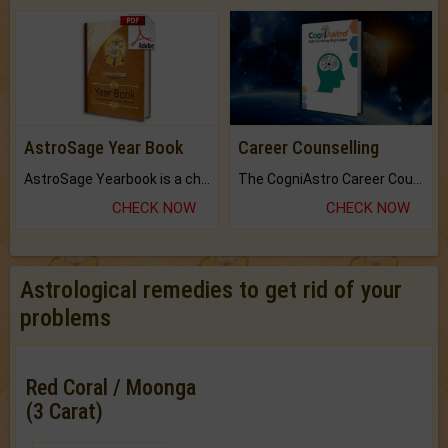
AstroSage Year Book
Career Counselling
AstroSage Yearbook is a channel to fulfill your dreams and destiny.
The CogniAstro Career Counselling Report is the most comprehensive report available on this topic.
CHECK NOW
CHECK NOW
Astrological remedies to get rid of your
problems
Red Coral / Moonga
(3 Carat)