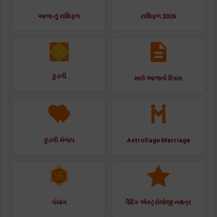
આજ નું રાશિફળ
રાશિફળ 2026
કુંડળી
મારો આજનો દિવસ
કુંડળી મેળાપ
AstroSage Marriage
પંચાંગ
વૈદિક એસ્ટ્રોલોજી નક્ષત્ર