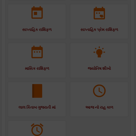
સાપ્તાહિક રાશિફળ
સાપ્તાહિક પ્રેમ રાશિફળ
માસિક રાશિફળ
જ્યોતિષ શીખો
લાલ કિતાબ ગુજરાતી માં
આજ નો રાહુ કાળ