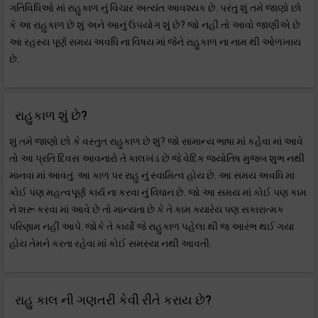
ગતિવિધિઓ માં રાહુકાળ નું વિચાર અત્યંત આવશ્યક છે. પરંતુ શું તમે જાણો છો
કે આ રાહુકાળ છે શું અને આનું ઉપયોગ શું છે? જો નહીં તો આવો જાણીએ છે
આ રહસ્ય પૂર્ણ સમય અવધિ ના વિષય માં જેને રાહુકાળ ના નામ થી ઓળખાય
છે.
રાહુકાળ શું છે?
શું તમે જાણો છો કે વસ્તુત રાહુકાળ છે શું? જો સામાન્ય ભાષા માં કહેવા માં આવે
તો આ પ્રતિ દિવસ આવનારો તે કાલખંડ છે જે વેદિક જ્યોતિષ મુજબ શુભ નથી
માનવા માં આવતું. આ કાળ પર રાહુ નું સ્વામિત્વ હોય છે. આ સમય અવધિ મા
કોઈ પણ મહત્વપૂર્ણ કાર્ય ના કરવા નું વિધાન છે. જો આ સમય માં કોઈ પણ કામ
ને શરૂ કરવા માં આવે છે તો માન્યતા છે કે તે કામ ક્યારેય પણ સકારાત્મક
પરિણામ નહીં આપે. જોકે તે કાર્યો જે રાહુકાળ પહેલા થી જ આરંભ થઈ ગયા
હોય તેમને કરતા રહેવા માં કોઈ સમસ્યા નથી આવતી.
રાહુ કાલ ની ગણતરી કેવી રીતે કરાય છે?