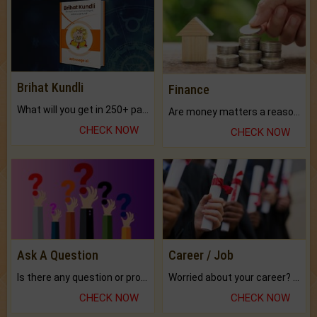
Brihat Kundli
Finance
What will you get in 250+ pages Colored Brihat Kundli.
Are money matters a reason for the dark-circles under your eyes?
CHECK NOW
CHECK NOW
Ask A Question
Career / Job
Is there any question or problem lingering.
Worried about your career? don't know what is.
CHECK NOW
CHECK NOW