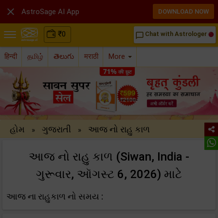

AstroSage AI App
DOWNLOAD NOW
₹
0
Chat with Astrologer
chat_bubble_outline
हिन्दी
தமிழ்
తెలుగు
मराठी
More
હોમ
ગુજરાતી
આજ નો રાહુ કાળ
»
»
આજ નો રાહુ કાળ (Siwan, India -
ગુરૂવાર, ઑગસ્ટ 6, 2026) માટે
આજ ના રાહુકાળ નો સમય :