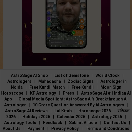
AstroSage AI Shop
|
List of Gemstone
|
World Clock
|
Astrologers
|
Mahadasha
|
Zodiac Signs
|
Astrologer in
Noida
|
Free Kundli Match
|
Free Kundli
|
Moon Sign
Horoscope
|
KP Astrology
|
Press
|
AstroSage AI #1 Indian AI
App
|
Global Media Spotlight: AstroSage AI’s Breakthrough AI
Astrologer
|
10 Crore Question Answered By AI Astrologers
|
AstroSage AI Reviews
|
Lal Kitab
|
Horoscope 2026
|
राशिफल
2026
|
Holidays 2026
|
Calendar 2026
|
Astrology 2026
|
Astrology Tools
|
Feedback
|
Submit Article
|
Contact Us
|
About Us
|
Payment
|
Privacy Policy
|
Terms and Conditions