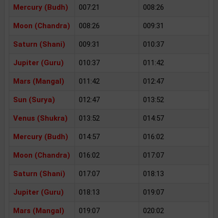
Mercury (Budh)
007:21
008:26
Moon (Chandra)
008:26
009:31
Saturn (Shani)
009:31
010:37
Jupiter (Guru)
010:37
011:42
Mars (Mangal)
011:42
012:47
Sun (Surya)
012:47
013:52
Venus (Shukra)
013:52
014:57
Mercury (Budh)
014:57
016:02
Moon (Chandra)
016:02
017:07
Saturn (Shani)
017:07
018:13
Jupiter (Guru)
018:13
019:07
Mars (Mangal)
019:07
020:02