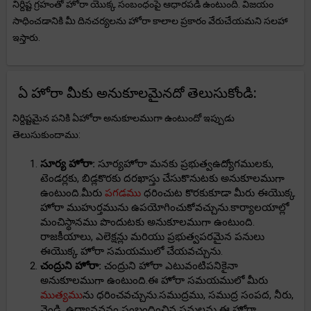
నిర్దిష్ట గ్రహంతో హోరా యొక్క సంబంధంపై ఆధారపడి ఉంటుంది. విజయం
సాధించడానికి మీ దినచర్యలను హోరా కాలాల ప్రకారం వేరుచేయమని సలహా
ఇస్తారు.
ఏ హోరా మీకు అనుకూలమైనదో తెలుసుకోండి:
నిర్దిష్టమైన పనికి ఏహోరా అనుకూలముగా ఉంటుందో ఇప్పుడు
తెలుసుకుందాము:
సూర్య హోరా:
సూర్యహోరా మనకు ప్రభుత్వఉద్యోగములకు,
టెండర్లకు, బిడ్లకొరకు దరఖాస్తు చేసుకొనుటకు అనుకూలముగా
ఉంటుంది.మీరు
పగడము
ధరించుట కొరకుకూడా మీరు ఈయొక్క
హోరా ముహుర్తమును ఉపయోగించుకోవచ్చును.కార్యాలయాల్లో
మంచిస్థానము పొందుటకు అనుకూలముగా ఉంటుంది.
రాజకీయాలు, ఎలెక్షన్లు మరియు ప్రభుత్వపరమైన పనులు
ఈయొక్క హోరా సమయములో చేయవచ్చును.
చంద్రుని హోరా:
చంద్రుని హోరా ఎటువంటిపనికైనా
అనుకూలముగా ఉంటుంది.ఈ హోరా సమయములో మీరు
ముత్యము
ను ధరించవచ్చును.సముద్రము, సముద్ర సంపద, నీరు,
వెండి, ఉద్యానవనం సంబంధించిన పనులను ఈ హోరా