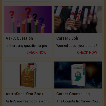
Ask A Question
Career / Job
Is there any question or problem lingering.
Worried about your career? don't know what is.
CHECK NOW
CHECK NOW
AstroSage Year Book
Career Counselling
AstroSage Yearbook is a channel to fulfill your dreams and destiny.
The CogniAstro Career Counselling Report is the most comprehensive report available on this topic.