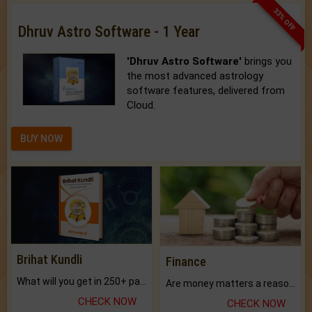
33% OFF
Dhruv Astro Software - 1 Year
'Dhruv Astro Software'
brings you
the most advanced astrology
software features, delivered from
Cloud.
BUY NOW
Brihat Kundli
Finance
What will you get in 250+ pages Colored Brihat Kundli.
Are money matters a reason for the dark-circles under your eyes?
CHECK NOW
CHECK NOW