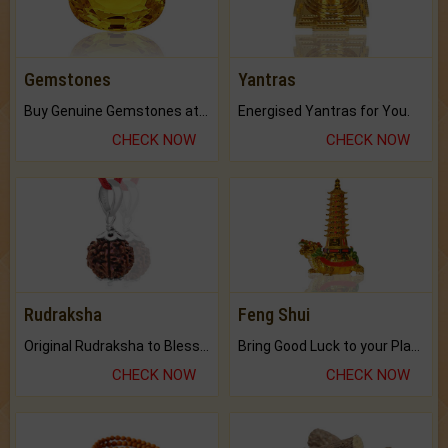
Gemstones
Yantras
Buy Genuine Gemstones at Best Prices.
Energised Yantras for You.
CHECK NOW
CHECK NOW
Rudraksha
Feng Shui
Original Rudraksha to Bless Your Way.
Bring Good Luck to your Place with Feng Shui.
CHECK NOW
CHECK NOW