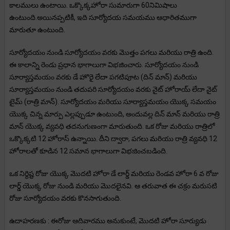
కాలములు ఉంటాయి. ఒక్కొక్కహోరా సుమారుగా 60నిమిషాలు
ఉంటుంది.అయినప్పటికీ, ఇది సూర్యోదయ సమయము ఆధారితముగా
మారుతూ ఉంటుంది.
సూర్యోదయం నుండి సూర్యోదయం వరకు మొత్తం పగలు మరియు రాత్రి ఉంది.
ఈ కాలాన్ని రెండు ప్రధాన భాగాలుగా విభజించారు. సూర్యోదయం నుండి
సూర్యాస్తమయం వరకు డే హొరై లేదా పగటిపూట (దిన్ మాన్) మరియు
సూర్యాస్తమయం నుండి తదుపరి సూర్యోదయం వరకు నైట్ హోరాయ్ లేదా నైట్
టైమ్ (రాత్రి మాన్). సూర్యోదయం మరియు సూర్యాస్తమయం యొక్క సమయం
యొక్క చిన్న మార్పు ఎల్లప్పుడూ ఉంటుంది, అందువల్ల దిన్ మాన్ మరియు రాత్రి
మాన్ యొక్క వ్యవధి తదనుగుణంగా మారుతుంది. ఒక రోజు మరియు రాత్రిలో
ఒక్కొక్కటి 12 హోరాస్ ఉన్నాయి. దీని ద్వారా, పగలు మరియు రాత్రి వ్యవధి 12
హోరాలతో కూడిన 12 సమాన భాగాలుగా విభజించబడింది.
ఒక నిర్దిష్ట రోజు యొక్క మొదటి హోరా డే లార్డ్ మరియు రెండవ హోరా 6 వ రోజు
లార్డ్ యొక్క రోజు నుండి మరియు మొదలైనవి. ఆ తరువాత ఈ చక్రం మరుసటి
రోజు సూర్యోదయం వరకు కొనసాగుతుంది.
ఉదాహరణకు : ఈరోజు ఆదివారము అనుకుంటే, మొదటి హోరా సూర్యుడు