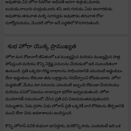
అవుతాడు.2వ హోరా 6వరోజు అధిపతి అనగా శుక్రుడు,మూడు
బుధుడు,నాలుగు చంద్రుడు,ఐదు శని, ఆరు గురుడు, ఏడు అంగారకుడు
అవుతాడు.తరువాత మళ్ళి సూర్యుడు అవుతాడు.తరువాత రోజు
సూర్యోదయము, మొదటి హోరా ఇదే పద్దతిలో కొనసాగుతుంది.
శుభ హోరా యొక్క ప్రాముఖ్యత
హోరా మన రోజువారీ జీవితంలో ఒక ముఖ్యమైన మరియు ముఖ్యమైన పాత్ర
పోషిస్తుంది మరియు కొన్ని నిర్దిష్ట పనులను చేయడంలో ఇది సంబంధితంగా
ఉంటుంది. ప్రతి ఒక్కరూ గరిష్ట లాభాలను సాధించడానికి ఎటువంటి అడ్డంకులు
లేదా అడ్డంకులు లేకుండా తమ లక్ష్యాలను నెరవేర్చాలని కోరుకుంటారు. హోరా
మద్దతుతో, మేము మా పనులను ఎటువంటి ఇబ్బంది లేకుండా చేయగలము
మరియు పనిలో విజయం దాదాపుగా భరోసా ఇవ్వబడుతుంది. హోరా
ముహూరత్ సమయంలో, చేసిన ప్రతి పని విజయవంతమవుతుందని
నమ్ముతారు. ఏడు గ్రహాల ఏడు హోరాస్ ప్రతి ఒక్కరికీ వారి కోరికలను తీర్చడానికి
మంచి లేదా చెడు అవకాశాలను అందిస్తుంది.
కొన్ని హోరాస్ పనికి శుభంగా భావిస్తారు, మరికొన్ని కాదు, ఎందుకంటే ఇది ఒక