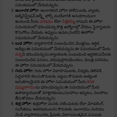
సమయములో చేయవచ్చును.
అంగారక హోరా:
అంగారకుని హోరా పోలీసులకు, న్యాయ,
అడ్మినిస్ట్రేషన్,ఆర్మ్డ్ ఫోర్స్ వంటివారికి అనుకూలముగా
ఉంటుంది.మీరు
పగడము
లేదా
పిల్లికన్ను
రాయిని ఈ హోరా
సమయములో ధరించవచ్చు.కొత్త ఉద్యోగాల్లో చేరటం, స్థిరాస్తులను
కొనుగోలు చేయుట, అప్పులు ఇచుట,వంటివి ఈహోరా
సమయములో చేయవచ్చును.
బుధ హోరా:
వ్యాపారానికి సంబంధించిన మొత్తము, ఆర్ధిక,
ఆడిట్లు,ఈ సమయములో చేయవచ్చును.ఈ సమయములో మీరు
పచ్చ
ని ధరించవచ్చును.బ్యాంకులకు సంబంధించి ఆర్ధికకంపెనీలకు
సంబంధించిన పనులు, చదువుప్రారంభించటం, మంత్ర పఠనము
ఈ హోరా సమయములో చేయవచ్చును.
గురు హోరా:
గురు హోరా వివాహములకు, విద్యకు, తెలివికి,
పెద్దవారిని కలుసుకొనుటకు, బట్టలు కొనుటకు అత్యంత
అనుకూలమైనది.ఈ హోరా సమయములో మీరు
కనక
పుష్యరాగము
ను ధరించవచ్చును.ఈ సమయములో మీరు
ఉపాధ్యాయులతో మాట్లాడటము,సలహాలు ఇవ్వటం, సలహాలు
తీసుకోవటం చేయవచ్చును.
శుక్ర హోరా:
శుక్రహోరా మనకు నటించుటకు లేదా మోడలింగ్,
సంగీతము, ఆభరణములను కొనుటకు, బంగారము మరియు
వెండి వ్యాపారమునకు, ప్రేమకు, విలాసవంతమైన పనులకు