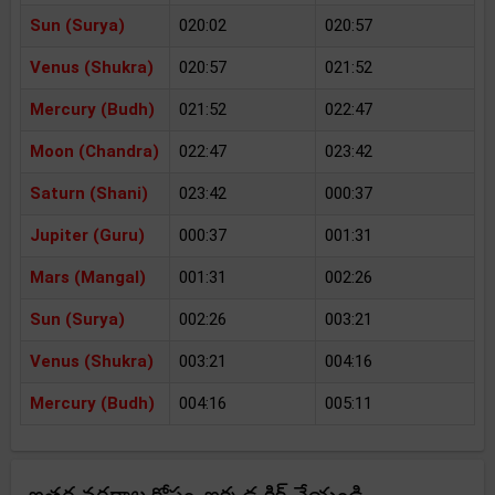
Sun (Surya)
020:02
020:57
Venus (Shukra)
020:57
021:52
Mercury (Budh)
021:52
022:47
Moon (Chandra)
022:47
023:42
Saturn (Shani)
023:42
000:37
Jupiter (Guru)
000:37
001:31
Mars (Mangal)
001:31
002:26
Sun (Surya)
002:26
003:21
Venus (Shukra)
003:21
004:16
Mercury (Budh)
004:16
005:11