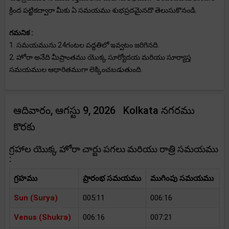
క్రింద పట్టికద్వారా మీకు ఏ సమయము శుభప్రదమైనదొ తెలుసుకొనండి.
గమనిక :
1. సమయమును 24గంటల పద్దతిలో ఇవ్వటం జరిగినది.
2. హోరా అనేది మీప్రాంతము యొక్క సూర్యోదయ మరియు సూర్యాస్త
సమయముల ఆధారితముగా లెక్కించబడుతుంది.
ఆదివారం, ఆగస్టు 9, 2026 Kolkata నగరము
కొరకు
గ్రహాల యొక్క హోరా చార్టు పగలు మరియు రాత్రి సమయము
:
గ్రహము
ప్రారంభ సమయము
ముగింపు సమయము
Sun (Surya)
005:11
006:16
Venus (Shukra)
006:16
007:21