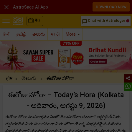

AstroSage AI App
DOWNLOAD NOW
₹
0
Chat with Astrologer
chat_bubble_outline
हिन्दी
தமிழ்
తెలుగు
मराठी
More
होम
తెలుగు
ఈరోజు హోరా
»
»
ఈరోజు హోరా – Today’s Hora (Kolkata
- ఆదివారం, ఆగస్టు 9, 2026)
ఈరోజు హోరా ముహూర్తము ఏంటో తెలుసుకోవాలనుందా? ఆస్ట్రోసేజ్ మీకు
త్వరితగతిన మీకు సులభముగా మీకు హోరా యొక్క శుభప్రదమైన మరియు
శుభప్రదముకాని ముహుర్తములను మీకు సులభముగా అందించబడుతుంది.ఈ