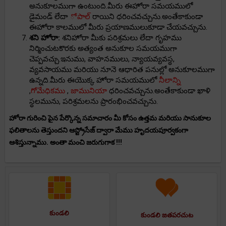
అనుకూలముగా ఉంటుంది.మీరు ఈహోరా సమయములో
డైమండ్ లేదా
ోపాల్
రాయిని ధరించవచ్చును.అంతేకాకుండా
ఈహోరా కాలములో మీరు ప్రయాణములుకూడా చేయవచ్చును.
శని హోరా:
శనిహోరా మీకు పరిశ్రమలు లేదా గృహము
నిర్మించుటకొరకు అత్యంత అనుకూల సమయముగా
చెప్పవచ్చు.ఇనుము, వాహనములు, న్యాయవ్యవస్థ,
వ్యవసాయము మరియు నూనె ఆధారిత పనుల్లో అనుకూలముగా
ఉన్నది.మీరు ఈయొక్క హోరా సమయములో
నీలాన్ని
,
గోమేధికము
,
జామునియా
ధరించవచ్చును.అంతేకాకుండా ఖాళి
స్థలమును, పరిశ్రమలను ప్రారంభించవచ్చును.
హోరా గురించి పైన పేర్కొన్న సమాచారం మీ కోసం ఉత్తమ మరియు సానుకూల
ఫలితాలను తెస్తుందని ఆస్ట్రోసేజ్ ద్వారా మేము హృదయపూర్వకంగా
ఆశిస్తున్నాము. అంతా మంచి జరుగుగాక !!!
కుండలి
కుండలి జతపరచుట