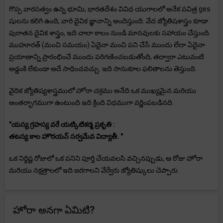
గొప్ప వారసత్వం ఉన్న భూమి, భారతదేశం వివిధ యుగాలలో అనేక పవిత్ర ges
షులను కలిగి ఉంది, వారి దైవిక జ్ఞానాన్ని అందిస్తుంది. వేద జ్యోతిషశాస్త్రం కూడా
పురాతన దైవిక శాస్త్రం, ఇది చాలా కాలం నుండి మానవులకు సహాయం చేస్తుంది.
ముహూరత్ (మంచి సమయం) ఏదైనా మంచి పని చేసే ముందు లేదా ఏదైనా
ప్రయాణాన్ని ప్రారంభించే ముందు పరిగణించబడుతోంది, తద్వారా ఎటువంటి
అడ్డంకి లేకుండా అదే సాధించవచ్చు. ఇది సానుకూల ఫలితాలను తెస్తుంది.
వైదిక జ్యోతిష్యశాస్త్రములో హోరా చక్రము అనేది ఒక ముఖ్యమైన మరియు
అంతర్భాగముగా ఉంటుంది.ఇది క్రింది విధముగా వర్ణింపబడినది.
"యస్య గ్రహస్య వరే యట్కిటికర్మ ప్రకృతి :
తటస్య కాల హొరయన్ సర్వమేవ విద్యాతీ. "
ఒక నిర్దిష్ట రోజులో ఒక పనిని పూర్తి చేయవలసి వచ్చినప్పుడు, ఆ రోజు హోరా
మరియు నక్షత్రాలలో ఇది జరగాలని వేర్వేరు జ్యోతిష్కులు చెప్పారు.
హోరా అనగా ఏమిటి?