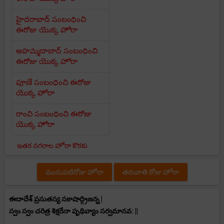
హైదరాబాద్ సంబంధించి
ఈరోజు యొక్క హోరా
అహమ్మదాబాద్ సంబంధించి
ఈరోజు యొక్క హోరా
పూణే సంబంధించి ఈరోజు
యొక్క హోరా
రాంచి సంబంధించి ఈరోజు
యొక్క హోరా
ఇతర నగరాల హోరా కొరకు
మునుపటిరోజు హోరా
తరువాతి రోజు హోరా
ఈదాదేశ్ ప్రసుతస్య సకాషాద్గ్రిజన్న |
స్వం స్వం చరిత్ర శిక్షరేనా పృథివ్యాం సర్వమానవ: ||