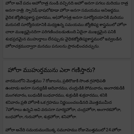
హోరా అనే పదం అహోరాత్ర నుండి వచ్చినది.అహో అనగా పగలు మరియు రాత్ర
అనగా రాత్రి. స్పానిష్ భాషలోకూడా హోరా అనగా సమయము అనిఅర్ధము.
వైదిక జ్యోతిష్యశాస్త్ర ప్రకారము, అ{హోరా}త్ర అనగా సూర్యోదయానికి మరియు
మరుసటి సూర్యోదయానికి మధ్యఉన్న సమయము.జ్యోతిష్య శాస్త్రములో హోరా
చాలా ముఖ్యమైనదిగా పరిగణించబడుతుంది.ఏదైనా ముఖ్యమైన పనికి
శుభప్రదమైన ముహుర్తాలు లేనప్పుడు వైధికజ్యోతిష్యశాస్త్రములో ఇవ్వబడిన
హోరాచక్రముద్వారా మనము పనులను ప్రారంభించవచ్చును.
హోరా ముహుర్తమును ఎలా గణిస్తారు?
వారములోని మొత్తము 7 రోజులను, ప్రతిరొజుకి సొంత గ్రహాధిపతి
ఉంటాడు.అనగా సుర్యుడికి ఆదివారము, చంద్రుడికి సోమవారం, అంగారకుడికి
మంగళవారం, బుధుడికి బుధవారము, శుక్రుడికి శుక్రవారము, శనికి
శనివారం.ప్రతి హోరాకి ఒక గ్రహము నిర్ణయించబడినది.మొత్తముమీద
7హోరాలు ఉన్నవి.అవి వరుసగా సూర్యహోరా, చంద్రహోరా, అంగారకహోరా,
బుధహోరా, గురుహోరా, శుక్రహోరా, శనిహోరా.
హోరా అనేది సమయముయొక్క సమూహము.రోజుమొత్తములో 24 హోరా