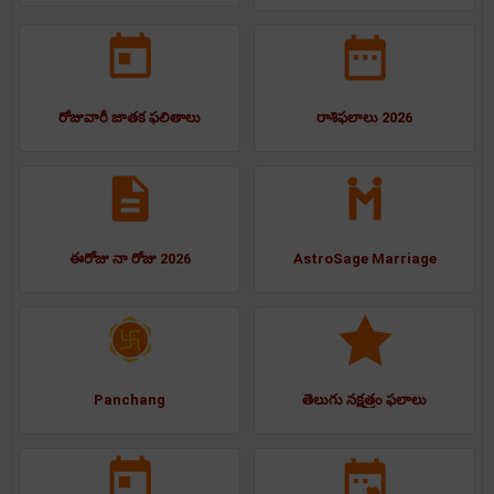
రోజువారీ జాతక ఫలితాలు
రాశిఫలాలు 2026
ఈరోజు నా రోజు 2026
AstroSage Marriage
Panchang
తెలుగు నక్షత్రం ఫలాలు