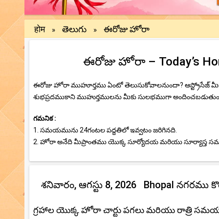
होम
తెలుగు
ఈరోజు హోరా
»
»
ఈరోజు హోరా – Today’s Hora
ఈరోజు హోరా ముహూర్తము ఏంటో తెలుసుకోవాలనుందా? ఆస్ట్రోసేజ్ 
శుభప్రదముకాని ముహుర్తములను మీకు సులభముగా అందించబడుతుంది.ఈ
గమనిక :
1. సమయమును 24గంటల పద్దతిలో ఇవ్వటం జరిగినది.
2. హోరా అనేది మీప్రాంతము యొక్క సూర్యోదయ మరియు సూర్యాస్త
శనివారం, ఆగస్టు 8, 2026 Bhopal నగరము కొ
గ్రహాల యొక్క హోరా చార్టు పగలు మరియు రాత్రి సమ