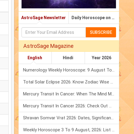
AstroSage Newsletter
Daily Horoscope on Email
SUBSCRIBE
AstroSage Magazine
English
Hindi
Year 2026
Numerology Weekly Horoscope: 9 August To 15 August, 2026
Total Solar Eclipse 2026: Know Zodiac Wise Prediction
Mercury Transit In Cancer: When The Mind Meets The Heart!
Mercury Transit In Cancer 2026: Check Out What It Brings For You
Shravan Somvar Vrat 2026: Dates, Significance & Rituals In August
Weekly Horoscope 3 To 9 August, 2026: List Of Fasts & Festivals