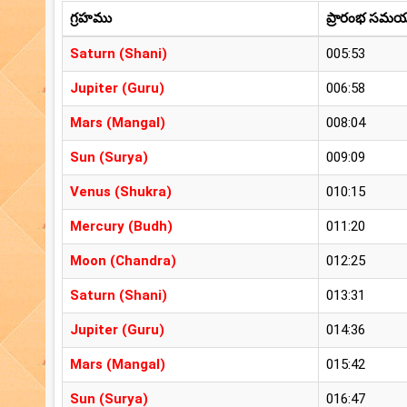
గ్రహము
ప్రారంభ సమ
Saturn (Shani)
005:53
Jupiter (Guru)
006:58
Mars (Mangal)
008:04
Sun (Surya)
009:09
Venus (Shukra)
010:15
Mercury (Budh)
011:20
Moon (Chandra)
012:25
Saturn (Shani)
013:31
Jupiter (Guru)
014:36
Mars (Mangal)
015:42
Sun (Surya)
016:47