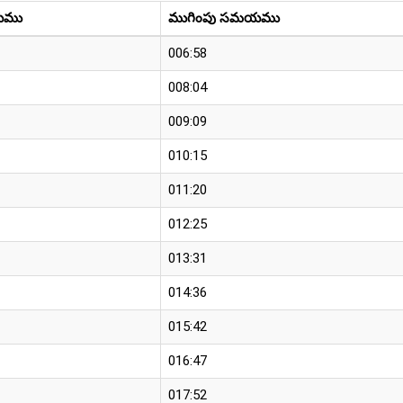
యము
ముగింపు సమయము
006:58
008:04
009:09
010:15
011:20
012:25
013:31
014:36
015:42
016:47
017:52