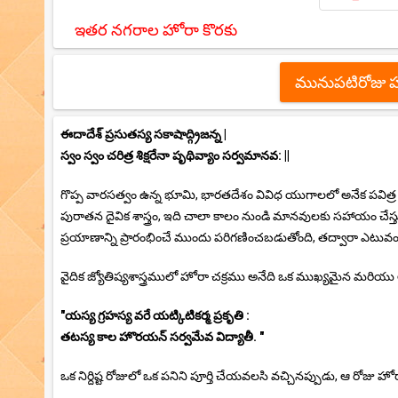
ఇతర నగరాల హోరా కొరకు
మునుపటిరోజు 
ఈదాదేశ్ ప్రసుతస్య సకాషాద్గ్రిజన్న |
స్వం స్వం చరిత్ర శిక్షరేనా పృథివ్యాం సర్వమానవ: ||
గొప్ప వారసత్వం ఉన్న భూమి, భారతదేశం వివిధ యుగాలలో అనేక పవిత్ర ges ష
పురాతన దైవిక శాస్త్రం, ఇది చాలా కాలం నుండి మానవులకు సహాయం చ
ప్రయాణాన్ని ప్రారంభించే ముందు పరిగణించబడుతోంది, తద్వారా ఎటువంటి
వైదిక జ్యోతిష్యశాస్త్రములో హోరా చక్రము అనేది ఒక ముఖ్యమైన మరియు 
"యస్య గ్రహస్య వరే యట్కిటికర్మ ప్రకృతి :
తటస్య కాల హొరయన్ సర్వమేవ విద్యాతీ. "
ఒక నిర్దిష్ట రోజులో ఒక పనిని పూర్తి చేయవలసి వచ్చినప్పుడు, ఆ రోజు హో