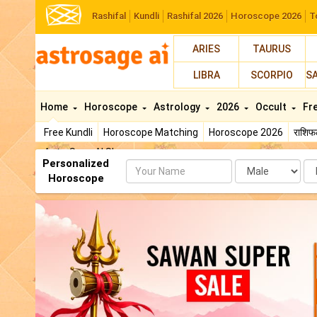
Rashifal
Kundli
Rashifal 2026
Horoscope 2026
T
ARIES
TAURUS
LIBRA
SCORPIO
S
Home
Horoscope
Astrology
2026
Occult
Fr
Free Kundli
Horoscope Matching
Horoscope 2026
राशि
AstroSage AI Shop
Personalized
Name
Da
Horoscope