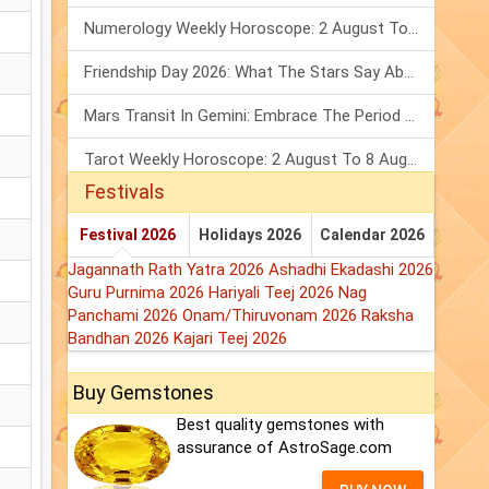
Numerology Weekly Horoscope: 2 August To 8 August, 2026
Friendship Day 2026: What The Stars Say About Your Best Friend!
Mars Transit In Gemini: Embrace The Period Full Of Energy & Intelligence
Tarot Weekly Horoscope: 2 August To 8 August, 2026
Festivals
Festival 2026
Holidays 2026
Calendar 2026
Jagannath Rath Yatra 2026
Ashadhi Ekadashi 2026
Guru Purnima 2026
Hariyali Teej 2026
Nag
Panchami 2026
Onam/Thiruvonam 2026
Raksha
Bandhan 2026
Kajari Teej 2026
Buy Gemstones
Best quality gemstones with
assurance of AstroSage.com