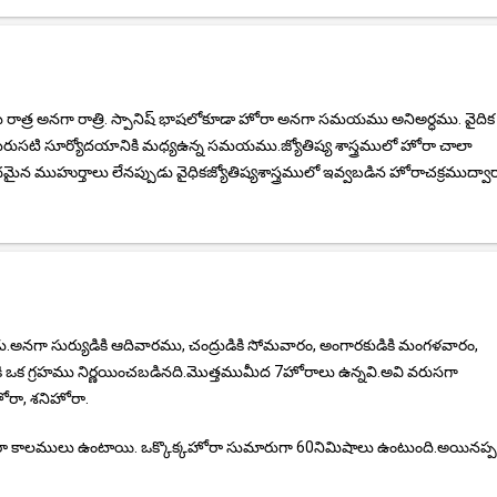
ాత్ర అనగా రాత్రి. స్పానిష్ భాషలోకూడా హోరా అనగా సమయము అనిఅర్ధము. వైదిక
ు మరుసటి సూర్యోదయానికి మధ్యఉన్న సమయము.జ్యోతిష్య శాస్త్రములో హోరా చాలా
న ముహుర్తాలు లేనప్పుడు వైధికజ్యోతిష్యశాస్త్రములో ఇవ్వబడిన హోరాచక్రముద్వా
డు.అనగా సుర్యుడికి ఆదివారము, చంద్రుడికి సోమవారం, అంగారకుడికి మంగళవారం,
హోరాకి ఒక గ్రహము నిర్ణయించబడినది.మొత్తముమీద 7హోరాలు ఉన్నవి.అవి వరుసగా
ోరా, శనిహోరా.
లములు ఉంటాయి. ఒక్కొక్కహోరా సుమారుగా 60నిమిషాలు ఉంటుంది.అయినప్పటి