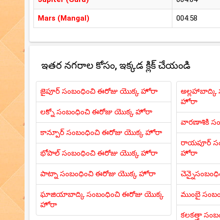
Mars (Mangal)
004:58
ఇతర నగరాల కోసం, ఇక్కడ క్లిక్ చేయండి
జైపూర్ సంబంధించి ఈరోజు యొక్క హోరా
అల్లహాబాద్క
హోరా
లక్నో సంబంధించి ఈరోజు యొక్క హోరా
వారణాశికి స
కాన్పూర్ సంబంధించి ఈరోజు యొక్క హోరా
రాయపూర్ సం
భోపాల్ సంబంధించి ఈరోజు యొక్క హోరా
హోరా
పాట్నా సంబంధించి ఈరోజు యొక్క హోరా
చెన్నైసంబంధ
ఘాజియాబాద్కి సంబంధించి ఈరోజు యొక్క
ముంబై సంబం
హోరా
కలకత్తా సంబ