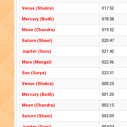
Venus (Shukra)
017:52
Mercury (Budh)
018:58
Moon (Chandra)
019:52
Saturn (Shani)
020:47
Jupiter (Guru)
021:42
Mars (Mangal)
022:36
Sun (Surya)
023:31
Venus (Shukra)
000:25
Mercury (Budh)
001:20
Moon (Chandra)
002:15
Saturn (Shani)
003:09
Jupiter (Guru)
004:04