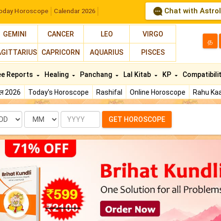
Chat with Astro
oday Horoscope
Calendar 2026
GEMINI
CANCER
LEO
VIRGO
த
AGITTARIUS
CAPRICORN
AQUARIUS
PISCES
ee Reports
Healing
Panchang
Lal Kitab
KP
Compatibili
फल 2026
Today's Horoscope
Rashifal
Online Horoscope
Rahu Kaa
te
Month
Year
GET HOROSCOPE