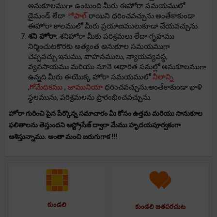
అనుకూలముగా ఉంటుంది.మీరు ఈహోరా సమయములో
డైమండ్ లేదా
ోపాల్
రాయిని ధరించవచ్చును.అంతేకాకుండా
ఈహోరా కాలములో మీరు ప్రయాణములుకూడా చేయవచ్చును.
శని హోరా:
శనిహోరా మీకు పరిశ్రమలు లేదా గృహము
నిర్మించుటకొరకు అత్యంత అనుకూల సమయముగా
చెప్పవచ్చు.ఇనుము, వాహనములు, న్యాయవ్యవస్థ,
వ్యవసాయము మరియు నూనె ఆధారిత పనుల్లో అనుకూలముగా
ఉన్నది.మీరు ఈయొక్క హోరా సమయములో
నీలాన్ని
,
గోమేధికము
,
జామునియా
ధరించవచ్చును.అంతేకాకుండా ఖాళి
స్థలమును, పరిశ్రమలను ప్రారంభించవచ్చును.
హోరా గురించి పైన పేర్కొన్న సమాచారం మీ కోసం ఉత్తమ మరియు సానుకూల
ఫలితాలను తెస్తుందని ఆస్ట్రోసేజ్ ద్వారా మేము హృదయపూర్వకంగా
ఆశిస్తున్నాము. అంతా మంచి జరుగుగాక !!!
కుండలి
కుండలి జతపరచుట