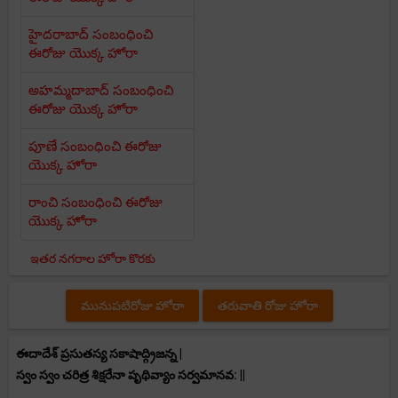
హైదరాబాద్ సంబంధించి
ఈరోజు యొక్క హోరా
అహమ్మదాబాద్ సంబంధించి
ఈరోజు యొక్క హోరా
పూణే సంబంధించి ఈరోజు
యొక్క హోరా
రాంచి సంబంధించి ఈరోజు
యొక్క హోరా
ఇతర నగరాల హోరా కొరకు
మునుపటిరోజు హోరా
తరువాతి రోజు హోరా
ఈదాదేశ్ ప్రసుతస్య సకాషాద్గ్రిజన్న |
స్వం స్వం చరిత్ర శిక్షరేనా పృథివ్యాం సర్వమానవ: ||