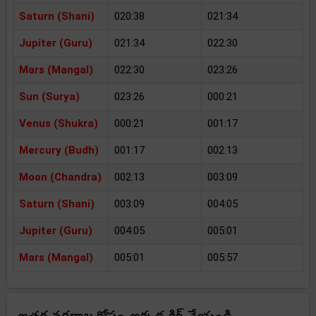
Saturn (Shani)
020:38
021:34
Jupiter (Guru)
021:34
022:30
Mars (Mangal)
022:30
023:26
Sun (Surya)
023:26
000:21
Venus (Shukra)
000:21
001:17
Mercury (Budh)
001:17
002:13
Moon (Chandra)
002:13
003:09
Saturn (Shani)
003:09
004:05
Jupiter (Guru)
004:05
005:01
Mars (Mangal)
005:01
005:57