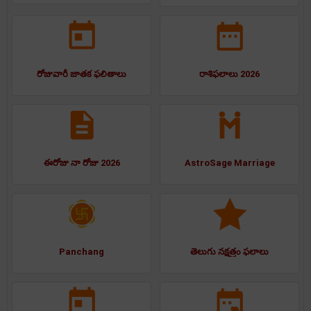
రోజువారీ జాతక ఫలితాలు
రాశిఫలాలు 2026
ఈరోజు నా రోజు 2026
AstroSage Marriage
Panchang
తెలుగు నక్షత్రం ఫలాలు