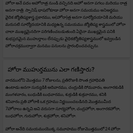
హోరా అనే పదం అహోరాత్ర నుండి వచ్చినది.అహో అనగా పగలు మరియు రాత్ర
అనగా రాత్రి. స్పానిష్ భాషలోకూడా హోరా అనగా సమయము అనిఅర్ధము.
వైదిక జ్యోతిష్యశాస్త్ర ప్రకారము, అ{హోరా}త్ర అనగా సూర్యోదయానికి మరియు
మరుసటి సూర్యోదయానికి మధ్యఉన్న సమయము.జ్యోతిష్య శాస్త్రములో హోరా
చాలా ముఖ్యమైనదిగా పరిగణించబడుతుంది.ఏదైనా ముఖ్యమైన పనికి
శుభప్రదమైన ముహుర్తాలు లేనప్పుడు వైధికజ్యోతిష్యశాస్త్రములో ఇవ్వబడిన
హోరాచక్రముద్వారా మనము పనులను ప్రారంభించవచ్చును.
హోరా ముహుర్తమును ఎలా గణిస్తారు?
వారములోని మొత్తము 7 రోజులను, ప్రతిరొజుకి సొంత గ్రహాధిపతి
ఉంటాడు.అనగా సుర్యుడికి ఆదివారము, చంద్రుడికి సోమవారం, అంగారకుడికి
మంగళవారం, బుధుడికి బుధవారము, శుక్రుడికి శుక్రవారము, శనికి
శనివారం.ప్రతి హోరాకి ఒక గ్రహము నిర్ణయించబడినది.మొత్తముమీద
7హోరాలు ఉన్నవి.అవి వరుసగా సూర్యహోరా, చంద్రహోరా, అంగారకహోరా,
బుధహోరా, గురుహోరా, శుక్రహోరా, శనిహోరా.
హోరా అనేది సమయముయొక్క సమూహము.రోజుమొత్తములో 24 హోరా