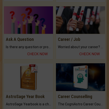
Ask A Question
Career / Job
Is there any question or problem lingering.
Worried about your career? don't know what is.
CHECK NOW
CHECK NOW
AstroSage Year Book
Career Counselling
AstroSage Yearbook is a channel to fulfill your dreams and destiny.
The CogniAstro Career Counselling Report is the most comprehensive report available on this topic.