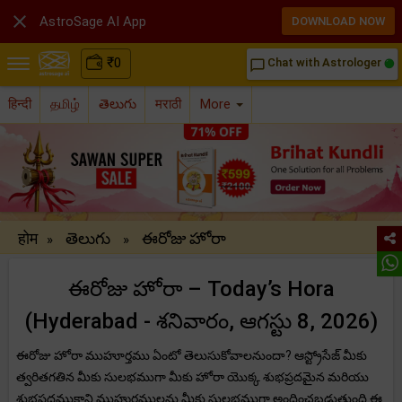

AstroSage AI App
DOWNLOAD NOW
₹
0
Chat with Astrologer
chat_bubble_outline
हिन्दी
தமிழ்
తెలుగు
मराठी
More
होम
తెలుగు
ఈరోజు హోరా
»
»
ఈరోజు హోరా – Today’s Hora
(Hyderabad - శనివారం, ఆగస్టు 8, 2026)
ఈరోజు హోరా ముహూర్తము ఏంటో తెలుసుకోవాలనుందా? ఆస్ట్రోసేజ్ మీకు
త్వరితగతిన మీకు సులభముగా మీకు హోరా యొక్క శుభప్రదమైన మరియు
శుభప్రదముకాని ముహుర్తములను మీకు సులభముగా అందించబడుతుంది.ఈ