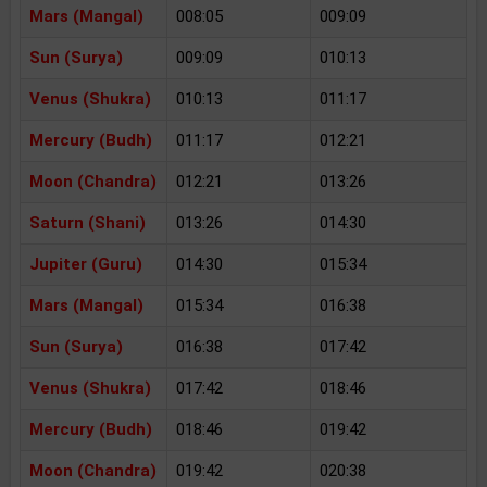
Mars (Mangal)
008:05
009:09
Sun (Surya)
009:09
010:13
Venus (Shukra)
010:13
011:17
Mercury (Budh)
011:17
012:21
Moon (Chandra)
012:21
013:26
Saturn (Shani)
013:26
014:30
Jupiter (Guru)
014:30
015:34
Mars (Mangal)
015:34
016:38
Sun (Surya)
016:38
017:42
Venus (Shukra)
017:42
018:46
Mercury (Budh)
018:46
019:42
Moon (Chandra)
019:42
020:38