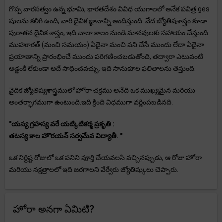
గొప్ప వారసత్వం ఉన్న భూమి, భారతదేశం వివిధ యుగాలలో అనేక పవిత్ర ges
షులను కలిగి ఉంది, వారి దైవిక జ్ఞానాన్ని అందిస్తుంది. వేద జ్యోతిషశాస్త్రం కూడా
పురాతన దైవిక శాస్త్రం, ఇది చాలా కాలం నుండి మానవులకు సహాయం చేస్తుంది.
ముహూరత్ (మంచి సమయం) ఏదైనా మంచి పని చేసే ముందు లేదా ఏదైనా
ప్రయాణాన్ని ప్రారంభించే ముందు పరిగణించబడుతోంది, తద్వారా ఎటువంటి
అడ్డంకి లేకుండా అదే సాధించవచ్చు. ఇది సానుకూల ఫలితాలను తెస్తుంది.
వైదిక జ్యోతిష్యశాస్త్రములో హోరా చక్రము అనేది ఒక ముఖ్యమైన మరియు
అంతర్భాగముగా ఉంటుంది.ఇది క్రింది విధముగా వర్ణింపబడినది.
"యస్య గ్రహస్య వరే యట్కిటికర్మ ప్రకృతి :
తటస్య కాల హొరయన్ సర్వమేవ విద్యాతీ. "
ఒక నిర్దిష్ట రోజులో ఒక పనిని పూర్తి చేయవలసి వచ్చినప్పుడు, ఆ రోజు హోరా
మరియు నక్షత్రాలలో ఇది జరగాలని వేర్వేరు జ్యోతిష్కులు చెప్పారు.
హోరా అనగా ఏమిటి?