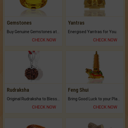
Gemstones
Yantras
Buy Genuine Gemstones at Best Prices.
Energised Yantras for You.
CHECK NOW
CHECK NOW
Rudraksha
Feng Shui
Original Rudraksha to Bless Your Way.
Bring Good Luck to your Place with Feng Shui.
CHECK NOW
CHECK NOW