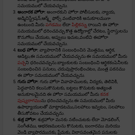
సమయములో చేయవచ్చును.
అంగారక హోరా:
అంగారకుని హోరా పోలీసులకు, న్యాయ,
అడ్మినిస్ట్రేషన్,ఆర్మ్డ్ ఫోర్స్ వంటివారికి అనుకూలముగా
ఉంటుంది.మీరు
పగడము
లేదా
పిల్లికన్ను
రాయిని ఈ హోరా
సమయములో ధరించవచ్చు.కొత్త ఉద్యోగాల్లో చేరటం, స్థిరాస్తులను
కొనుగోలు చేయుట, అప్పులు ఇచుట,వంటివి ఈహోరా
సమయములో చేయవచ్చును.
బుధ హోరా:
వ్యాపారానికి సంబంధించిన మొత్తము, ఆర్ధిక,
ఆడిట్లు,ఈ సమయములో చేయవచ్చును.ఈ సమయములో మీరు
పచ్చ
ని ధరించవచ్చును.బ్యాంకులకు సంబంధించి ఆర్ధికకంపెనీలకు
సంబంధించిన పనులు, చదువుప్రారంభించటం, మంత్ర పఠనము
ఈ హోరా సమయములో చేయవచ్చును.
గురు హోరా:
గురు హోరా వివాహములకు, విద్యకు, తెలివికి,
పెద్దవారిని కలుసుకొనుటకు, బట్టలు కొనుటకు అత్యంత
అనుకూలమైనది.ఈ హోరా సమయములో మీరు
కనక
పుష్యరాగము
ను ధరించవచ్చును.ఈ సమయములో మీరు
ఉపాధ్యాయులతో మాట్లాడటము,సలహాలు ఇవ్వటం, సలహాలు
తీసుకోవటం చేయవచ్చును.
శుక్ర హోరా:
శుక్రహోరా మనకు నటించుటకు లేదా మోడలింగ్,
సంగీతము, ఆభరణములను కొనుటకు, బంగారము మరియు
వెండి వ్యాపారమునకు, ప్రేమకు, విలాసవంతమైన పనులకు