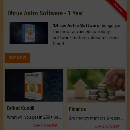
33% OFF
Dhruv Astro Software - 1 Year
'Dhruv Astro Software'
brings you
the most advanced astrology
software features, delivered from
Cloud.
BUY NOW
Brihat Kundli
Finance
What will you get in 250+ pages Colored Brihat Kundli.
Are money matters a reason for the dark-circles under your eyes?
CHECK NOW
CHECK NOW