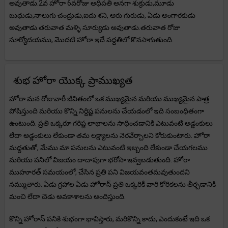
అవుతాడు.2వ హోరా 6వరోజు అధిపతి అనగా శుక్రుడు,మూడు
బుధుడు,నాలుగు చంద్రుడు,ఐదు శని, ఆరు గురుడు, ఏడు అంగారకుడు
అవుతాడు.తరువాత మళ్ళి సూర్యుడు అవుతాడు.తరువాత రోజు
సూర్యోదయము, మొదటి హోరా ఇదే పద్దతిలో కొనసాగుతుంది.
శుభ హోరా యొక్క ప్రాముఖ్యత
హోరా మన రోజువారీ జీవితంలో ఒక ముఖ్యమైన మరియు ముఖ్యమైన పాత్ర
పోషిస్తుంది మరియు కొన్ని నిర్దిష్ట పనులను చేయడంలో ఇది సంబంధితంగా
ఉంటుంది. ప్రతి ఒక్కరూ గరిష్ట లాభాలను సాధించడానికి ఎటువంటి అడ్డంకులు
లేదా అడ్డంకులు లేకుండా తమ లక్ష్యాలను నెరవేర్చాలని కోరుకుంటారు. హోరా
మద్దతుతో, మేము మా పనులను ఎటువంటి ఇబ్బంది లేకుండా చేయగలము
మరియు పనిలో విజయం దాదాపుగా భరోసా ఇవ్వబడుతుంది. హోరా
ముహూరత్ సమయంలో, చేసిన ప్రతి పని విజయవంతమవుతుందని
నమ్ముతారు. ఏడు గ్రహాల ఏడు హోరాస్ ప్రతి ఒక్కరికీ వారి కోరికలను తీర్చడానికి
మంచి లేదా చెడు అవకాశాలను అందిస్తుంది.
కొన్ని హోరాస్ పనికి శుభంగా భావిస్తారు, మరికొన్ని కాదు, ఎందుకంటే ఇది ఒక