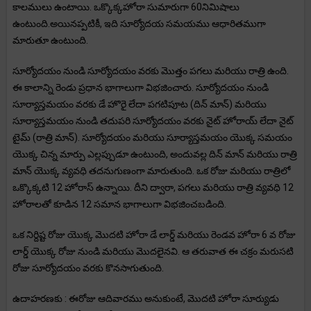
కాలములు ఉంటాయి. ఒక్కొక్కహోరా సుమారుగా 60నిమిషాలు
ఉంటుంది.అయినప్పటికీ, ఇది సూర్యోదయ సమయము ఆధారితముగా
మారుతూ ఉంటుంది.
సూర్యోదయం నుండి సూర్యోదయం వరకు మొత్తం పగలు మరియు రాత్రి ఉంది.
ఈ కాలాన్ని రెండు ప్రధాన భాగాలుగా విభజించారు. సూర్యోదయం నుండి
సూర్యాస్తమయం వరకు డే హొరై లేదా పగటిపూట (దిన్ మాన్) మరియు
సూర్యాస్తమయం నుండి తదుపరి సూర్యోదయం వరకు నైట్ హోరాయ్ లేదా నైట్
టైమ్ (రాత్రి మాన్). సూర్యోదయం మరియు సూర్యాస్తమయం యొక్క సమయం
యొక్క చిన్న మార్పు ఎల్లప్పుడూ ఉంటుంది, అందువల్ల దిన్ మాన్ మరియు రాత్రి
మాన్ యొక్క వ్యవధి తదనుగుణంగా మారుతుంది. ఒక రోజు మరియు రాత్రిలో
ఒక్కొక్కటి 12 హోరాస్ ఉన్నాయి. దీని ద్వారా, పగలు మరియు రాత్రి వ్యవధి 12
హోరాలతో కూడిన 12 సమాన భాగాలుగా విభజించబడింది.
ఒక నిర్దిష్ట రోజు యొక్క మొదటి హోరా డే లార్డ్ మరియు రెండవ హోరా 6 వ రోజు
లార్డ్ యొక్క రోజు నుండి మరియు మొదలైనవి. ఆ తరువాత ఈ చక్రం మరుసటి
రోజు సూర్యోదయం వరకు కొనసాగుతుంది.
ఉదాహరణకు : ఈరోజు ఆదివారము అనుకుంటే, మొదటి హోరా సూర్యుడు