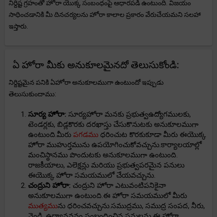
నిర్దిష్ట గ్రహంతో హోరా యొక్క సంబంధంపై ఆధారపడి ఉంటుంది. విజయం
సాధించడానికి మీ దినచర్యలను హోరా కాలాల ప్రకారం వేరుచేయమని సలహా
ఇస్తారు.
ఏ హోరా మీకు అనుకూలమైనదో తెలుసుకోండి:
నిర్దిష్టమైన పనికి ఏహోరా అనుకూలముగా ఉంటుందో ఇప్పుడు
తెలుసుకుందాము:
సూర్య హోరా:
సూర్యహోరా మనకు ప్రభుత్వఉద్యోగములకు,
టెండర్లకు, బిడ్లకొరకు దరఖాస్తు చేసుకొనుటకు అనుకూలముగా
ఉంటుంది.మీరు
పగడము
ధరించుట కొరకుకూడా మీరు ఈయొక్క
హోరా ముహుర్తమును ఉపయోగించుకోవచ్చును.కార్యాలయాల్లో
మంచిస్థానము పొందుటకు అనుకూలముగా ఉంటుంది.
రాజకీయాలు, ఎలెక్షన్లు మరియు ప్రభుత్వపరమైన పనులు
ఈయొక్క హోరా సమయములో చేయవచ్చును.
చంద్రుని హోరా:
చంద్రుని హోరా ఎటువంటిపనికైనా
అనుకూలముగా ఉంటుంది.ఈ హోరా సమయములో మీరు
ముత్యము
ను ధరించవచ్చును.సముద్రము, సముద్ర సంపద, నీరు,
వెండి, ఉద్యానవనం సంబంధించిన పనులను ఈ హోరా