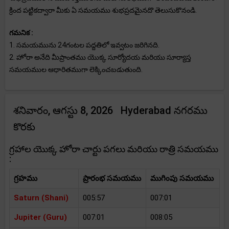
క్రింద పట్టికద్వారా మీకు ఏ సమయము శుభప్రదమైనదొ తెలుసుకొనండి.
గమనిక :
1. సమయమును 24గంటల పద్దతిలో ఇవ్వటం జరిగినది.
2. హోరా అనేది మీప్రాంతము యొక్క సూర్యోదయ మరియు సూర్యాస్త
సమయముల ఆధారితముగా లెక్కించబడుతుంది.
శనివారం, ఆగస్టు 8, 2026 Hyderabad నగరము
కొరకు
గ్రహాల యొక్క హోరా చార్టు పగలు మరియు రాత్రి సమయము
:
గ్రహము
ప్రారంభ సమయము
ముగింపు సమయము
Saturn (Shani)
005:57
007:01
Jupiter (Guru)
007:01
008:05