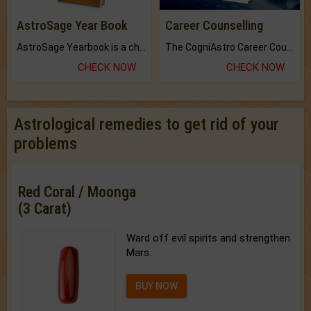
AstroSage Year Book
Career Counselling
AstroSage Yearbook is a channel to fulfill your dreams and destiny.
The CogniAstro Career Counselling Report is the most comprehensive report available on this topic.
CHECK NOW
CHECK NOW
Astrological remedies to get rid of your
problems
Red Coral / Moonga
(3 Carat)
Ward off evil spirits and strengthen
Mars.
BUY NOW