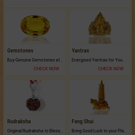
Gemstones
Yantras
Buy Genuine Gemstones at Best Prices.
Energised Yantras for You.
CHECK NOW
CHECK NOW
Rudraksha
Feng Shui
Original Rudraksha to Bless Your Way.
Bring Good Luck to your Place with Feng Shui.