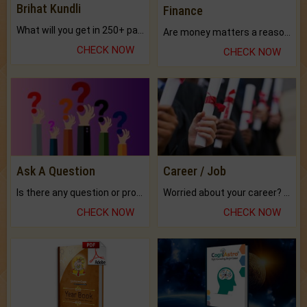
Brihat Kundli
Finance
What will you get in 250+ pages Colored Brihat Kundli.
Are money matters a reason for the dark-circles under your eyes?
CHECK NOW
CHECK NOW
Ask A Question
Career / Job
Is there any question or problem lingering.
Worried about your career? don't know what is.
CHECK NOW
CHECK NOW