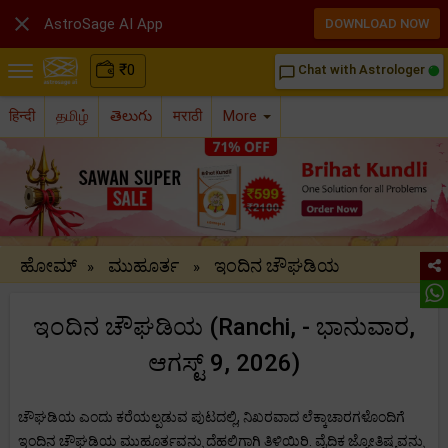

AstroSage AI App
DOWNLOAD NOW
₹
0
Chat with Astrologer
chat_bubble_outline
हिन्दी
தமிழ்
తెలుగు
मराठी
More
ಹೋಮ್
ಮುಹೂರ್ತ
ಇಂದಿನ ಚೌಘಡಿಯ
»
»
ಇಂದಿನ ಚೌಘಡಿಯ (Ranchi, - ಭಾನುವಾರ,
ಆಗಸ್ಟ್ 9, 2026)
ಚೌಘಡಿಯ ಎಂದು ಕರೆಯಲ್ಪಡುವ ಪುಟದಲ್ಲಿ, ನಿಖರವಾದ ಲೆಕ್ಕಾಚಾರಗಳೊಂದಿಗೆ
ಇಂದಿನ ಚೌಘಡಿಯ ಮುಹೂರ್ತವನ್ನು ದೆಹಲಿಗಾಗಿ ತಿಳಿಯಿರಿ. ವೈದಿಕ ಜ್ಯೋತಿಷ್ಯವನ್ನು