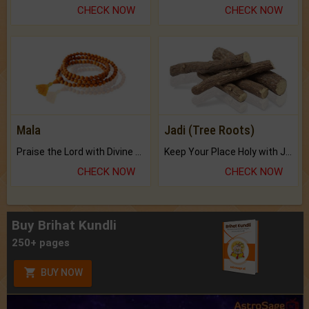
CHECK NOW
CHECK NOW
Mala
Jadi (Tree Roots)
Praise the Lord with Divine Energies of Mala.
Keep Your Place Holy with Jadi.
CHECK NOW
CHECK NOW
Buy Brihat Kundli
250+ pages
BUY NOW