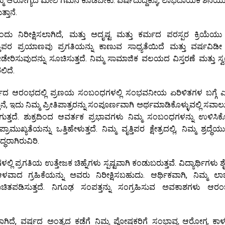
ನಿಮ್ಮ ಆರೋಗ್ಯದ ಮೇಲೆ ಗಮನ ಕೊಡಬೇಕು. ವರ್ಷದುದ್ದಕ್ಕೂ, ಲಾಭದಾಯಕ ಶನಿಯು 
್ತಾನೆ.
 ನಿರೀಕ್ಷಿಸಲಾಗಿದೆ, ಮತ್ತು ಅದೃಷ್ಟ ಮತ್ತು ಕರ್ಮದ ಪರಸ್ಪರ ಕ್ರಿಯೆಯು 
್ತಿಪರ ಪ್ರಯಾಣವು ಪ್ರಗತಿಯನ್ನು ಕಾಣುವ ಸಾಧ್ಯತೆಯಿದೆ ಮತ್ತು ವರ್ಷವಿಡೀ 
ಡೇರಿಸುವುದನ್ನು ಸೂಚಿಸುತ್ತದೆ. ನಿಮ್ಮ ಸಾಮಾಜಿಕ ವಲಯದ ವಿಸ್ತರಣೆ ಮತ್ತು ಸ
ಿದೆ.
ರ್ಷದ ಆರಂಭದಲ್ಲಿ ಪ್ರಣಯ ಸಂಬಂಧಗಳಲ್ಲಿ ಸಂಭವನೀಯ ಏರಿಳಿತಗಳ ಬಗ್ಗೆ ಎಚ್
ತಾನೆ, ಇದು ನಿಮ್ಮ ಪ್ರೀತಿಪಾತ್ರರನ್ನು ಸಂಪೂರ್ಣವಾಗಿ ಅರ್ಥಮಾಡಿಕೊಳ್ಳುವಲ್ಲಿ ಸವಾಲ
ದೆ. ಶುಕ್ರದಿಂದ ಆವರ್ತಕ ಪ್ರಭಾವಗಳು ನಿಮ್ಮ ಸಂಬಂಧಗಳನ್ನು ಉಳಿಸಿಕೊ
ತೆಯನ್ನು ಒತ್ತಿಹೇಳುತ್ತದೆ. ನಿಮ್ಮ ವೃತ್ತಿಪರ ಕ್ಷೇತ್ರದಲ್ಲಿ, ನಿಮ್ಮ ಶ್ರದ್ಧೆ
ಧರಾಗಿರುವಿರಿ.
ಲಿ ಪ್ರಗತಿಯ ಉತ್ತೇಜಕ ಚಿಹ್ನೆಗಳು ಸ್ಪಷ್ಟವಾಗಿ ಕಂಡುಬರುತ್ತವೆ. ವಿದ್ಯಾರ್ಥಿಗಳು ಶೈ
ವಾದ ಗ್ರಹಿಕೆಯನ್ನು ಅವರು ನಿರೀಕ್ಷಿಸಬಹುದು. ಆರ್ಥಿಕವಾಗಿ, ನಿಮ್ಮ ಲ
ಚಿತಪಡಿಸುತ್ತದೆ. ನಿಗೂಢ ಸಂಪತ್ತನ್ನು ಸಂಗ್ರಹಿಸುವ ಅವಕಾಶಗಳು ಆರಂಭ
ವಾಗಿದೆ, ವರ್ಷದ ಅಂತ್ಯದ ಕಡೆಗೆ ನಿಮ್ಮ ಪೋಷಕರಿಗೆ ಸಂಭಾವ್ಯ ಆರೋಗ್ಯ ಕಾ