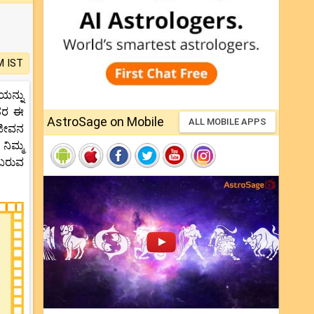
M IST
ಯನ್ನು
ಂತರ ಈ
AstroSage on Mobile
ALL MOBILE APPS
ಕ ಜೀವನ
ನಿಮ್ಮ
ಂಬರುವ