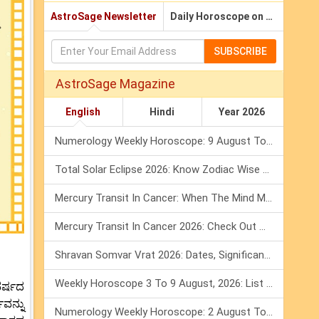
AstroSage Newsletter
Daily Horoscope on Email
SUBSCRIBE
AstroSage Magazine
English
Hindi
Year 2026
Numerology Weekly Horoscope: 9 August To 15 August, 2026
Total Solar Eclipse 2026: Know Zodiac Wise Prediction
Mercury Transit In Cancer: When The Mind Meets The Heart!
Mercury Transit In Cancer 2026: Check Out What It Brings For You
Shravan Somvar Vrat 2026: Dates, Significance & Rituals In August
Weekly Horoscope 3 To 9 August, 2026: List Of Fasts & Festivals
ವರ್ಷದ
ವನ್ನು
Numerology Weekly Horoscope: 2 August To 8 August, 2026