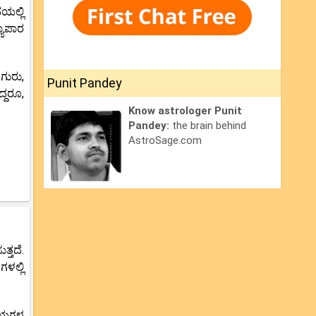
ಯಲ್ಲಿ
ಯಾಪಾರ
ಗುರು,
Punit Pandey
್ದರೂ,
Know astrologer Punit
Pandey:
the brain behind
AstroSage.com
್ತದೆ.
ಗಳಲ್ಲಿ
ಿಷಯಗಳ