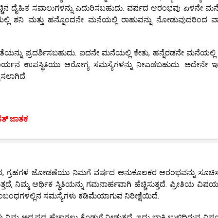
ಚ್ಚಿನ ದೈಹಿಕ ಸವಾಲುಗಳನ್ನು ಎದುರಿಸಬಹುದು. ವರ್ಷದ ಆರಂಭವು ಏಳನೇ ಮನೆ
ೆಯಲ್ಲಿ ಶನಿ ಮತ್ತು ಹನ್ನೊಂದನೇ ಮನೆಯಲ್ಲಿ ರಾಹುವನ್ನು ನೋಡುವುದರಿಂದ ವ್
ನ್ನು ಪ್ರದರ್ಶಿಸಬಹುದು. ಐದನೇ ಮನೆಯಲ್ಲಿ ಕೇತು, ಹನ್ನೆರಡನೇ ಮನೆಯಲ್ಲಿ 
ರ್ಯನ ಉಪಸ್ಥಿತಿಯು ಆರೋಗ್ಯ ಸಮಸ್ಯೆಗಳನ್ನು ನೀಎಡಬಹುದು. ಅದೇನೇ ಇದ
ಸಲಾಗಿದೆ.
ಹತ್ ಜಾತಕ
ರಕಾರ, ಗ್ರಹಗಳ ಜೋಡಣೆಯು ನಿಮಗೆ ವರ್ಷದ ಅನುಕೂಲಕರ ಆರಂಭವನ್ನು ಸೂಚಿಸುತ
, ನಿಮ್ಮ ಆರ್ಥಿಕ ಸ್ಥಿತಿಯನ್ನು ಗಮನಾರ್ಹವಾಗಿ ಹೆಚ್ಚಿಸುತ್ತದೆ. ಪ್ರೀತಿಯ ವಿಷಯ
 ಸಂಬಂಧಗಳಲ್ಲಿನ ಸಮಸ್ಯೆಗಳು ಕಡಿಮೆಯಾಗುವ ನಿರೀಕ್ಷೆಯಿದೆ.
 ನಿಮ್ಮ ಅದೃಷ್ಟದ ಹೆಚ್ಚಾಗಲು ಕೊಡುಗೆ ನೀಡುತ್ತದೆ. ಇದು ಬಾಕಿ ಉಳಿದಿರುವ ವ