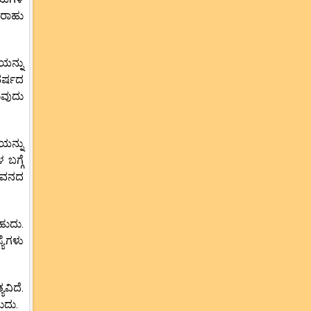
ಿ ರಾಹು
ಯನ್ನು
 ವರ್ಷದ
ುವುದು
ಯನ್ನು
ಬಗ್ಗೆ
ಜೀವನದ
ಹುದು.
ಯೆಗಳು
ವಿದೆ.
ುದು.