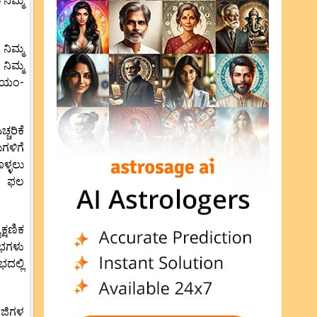
ನಿಮ್ಮ
ನಿಮ್ಮ
ನಿಮ್ಮ
್ವಯಂ-
ಚರಿಕೆ
ುಗಳಿಗೆ
ಳ್ಳಲು
ಯು ಫಲ
ಕ್ಷಣಿಕ
ಾಭಗಳು
ದಲ್ಲಿ
ಳಜಿಗಳ