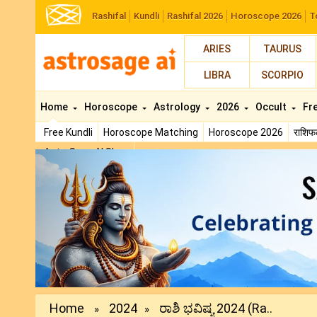
Rashifal
Kundli
Rashifal 2026
Horoscope 2026
T
ARIES
TAURUS
LIBRA
SCORPIO
Home
Horoscope
Astrology
2026
Occult
Fr
Free Kundli
Horoscope Matching
Horoscope 2026
राशि
AstroSage AI Shop
Previous
Home
2024
ರಾಶಿ ಭವಿಷ್ಯ 2024 (Ra..
»
»