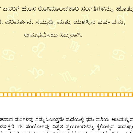
 ಗ್ರಹವಾದ ಮಂಗಳವು ನಿಮ್ಮ ಒಂಬತ್ತನೇ ಮನೆಯಲ್ಲಿ ಧನು ರಾಶಿಯ ಅಡಿಯಲ್ಲಿ 
ಸುತ್ತದೆ. ಈ ಸಂಯೋಗವು ವಿಸ್ತೃತ ಪ್ರಯಾಣಗಳನ್ನು ಕೈಗೊಳ್ಳುವ ಸಾಮರ್ಥ್ಯ