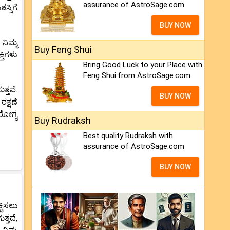
assurance of AstroSage.com
್ಸಿಗೆ
BUY NOW
ನಿಮ್ಮ
Buy Feng Shui
ತಿಗಳು
Bring Good Luck to your Place with
Feng Shui.from AstroSage.com
್ತವೆ.
BUY NOW
ಕ್ಷಣೆ
ರೋಗ್ಯ
Buy Rudraksh
Best quality Rudraksh with
assurance of AstroSage.com
BUY NOW
ಚಿಸಲು
ತ್ತದೆ,