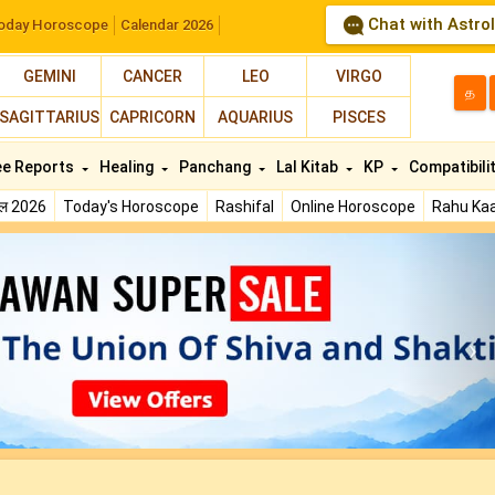
Chat with Astro
oday Horoscope
Calendar 2026
GEMINI
CANCER
LEO
VIRGO
த
SAGITTARIUS
CAPRICORN
AQUARIUS
PISCES
ee Reports
Healing
Panchang
Lal Kitab
KP
Compatibili
फल 2026
Today's Horoscope
Rashifal
Online Horoscope
Rahu Kaa
N