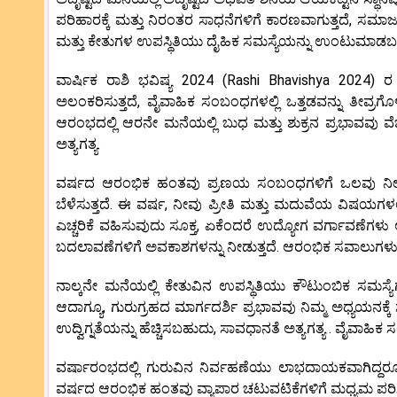
ಪರಿಹಾರಕ್ಕೆ ಮತ್ತು ನಿರಂತರ ಸಾಧನೆಗಳಿಗೆ ಕಾರಣವಾಗುತ್ತದೆ, ಸಮಾಜದಲ್ಲಿ
ಮತ್ತು ಕೇತುಗಳ ಉಪಸ್ಥಿತಿಯು ದೈಹಿಕ ಸಮಸ್ಯೆಯನ್ನು ಉಂಟುಮಾಡ
ವಾರ್ಷಿಕ ರಾಶಿ ಭವಿಷ್ಯ 2024 (Rashi Bhavishya 2024)
ಅಲಂಕರಿಸುತ್ತದೆ, ವೈವಾಹಿಕ ಸಂಬಂಧಗಳಲ್ಲಿ ಒತ್ತಡವನ್ನು ತೀವ್ರಗೊಳಿಸ
ಆರಂಭದಲ್ಲಿ ಆರನೇ ಮನೆಯಲ್ಲಿ ಬುಧ ಮತ್ತು ಶುಕ್ರನ ಪ್ರಭಾವವು ವೆಚ್ಚ
ಅತ್ಯಗತ್ಯ.
ವರ್ಷದ ಆರಂಭಿಕ ಹಂತವು ಪ್ರಣಯ ಸಂಬಂಧಗಳಿಗೆ ಒಲವು ನೀಡು
ಬೆಳೆಸುತ್ತದೆ. ಈ ವರ್ಷ, ನೀವು ಪ್ರೀತಿ ಮತ್ತು ಮದುವೆಯ ವಿಷಯಗಳಲ್ಲಿ
ಎಚ್ಚರಿಕೆ ವಹಿಸುವುದು ಸೂಕ್ತ, ಏಕೆಂದರೆ ಉದ್ಯೋಗ ವರ್ಗಾವಣೆಗಳು
ಬದಲಾವಣೆಗಳಿಗೆ ಅವಕಾಶಗಳನ್ನು ನೀಡುತ್ತದೆ. ಆರಂಭಿಕ ಸವಾಲುಗಳು ವ
ನಾಲ್ಕನೇ ಮನೆಯಲ್ಲಿ ಕೇತುವಿನ ಉಪಸ್ಥಿತಿಯು ಕೌಟುಂಬಿಕ ಸಮಸ್ಯೆಗ
ಆದಾಗ್ಯೂ, ಗುರುಗ್ರಹದ ಮಾರ್ಗದರ್ಶಿ ಪ್ರಭಾವವು ನಿಮ್ಮ ಅಧ್ಯಯನಕ್
ಉದ್ವಿಗ್ನತೆಯನ್ನು ಹೆಚ್ಚಿಸಬಹುದು, ಸಾವಧಾನತೆ ಅತ್ಯಗತ್ಯ . ವೈವಾ
ವರ್ಷಾರಂಭದಲ್ಲಿ ಗುರುವಿನ ನಿರ್ವಹಣೆಯು ಲಾಭದಾಯಕವಾಗಿದ್ದರೂ
ವರ್ಷದ ಆರಂಭಿಕ ಹಂತವು ವ್ಯಾಪಾರ ಚಟುವಟಿಕೆಗಳಿಗೆ ಮಧ್ಯಮ ಪರಿಸ್