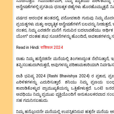
ಸೂಚಿಸುತ್ತದೆ. ಗಮನಾರ್ಹವಾಗಿ, ನಿಮ್ಮ ಖ್ಯಾತಿಯು ಏರಿಳಿತವನ್ನ
ಅನ್ವೇಷಣೆಗಳಲ್ಲಿ ಪ್ರಗತಿಯ ಧನಾತ್ಮಕ ಚಿಹ್ನೆಗಳು ಹೊರಹೊಮ್ಮುತ್ತವೆ. ನಿಮ
ವರ್ಷದ ಆರಂಭಿಕ ಹಂತದಲ್ಲಿ, ಪರೋಪಕಾರಿ ಗುರುವು ನಿಮ್ಮ ಮೊದಲ ಮನ
ಪ್ರಯತ್ನಗಳು ಮತ್ತು ಆಧ್ಯಾತ್ಮಿಕ ಅನ್ವೇಷಣೆಗಳಿಗೆ ಬಲವನ್ನು ನೀಡುತ್ತದ
ನಂತರ, ನಿಮ್ಮ ಎರಡನೇ ಮನೆಗೆ ಗುರುವಿನ ಬದಲಾವಣೆಯು ಆರ್ಥಿಕ ಬೆಳ
ಯೋಗ" ದಂತಹ ಶುಭ ಸೂಚನೆಗಳನ್ನು ಹೊಂದಿದೆ, ಅವಕಾಶಗಳನ್ನು ಸಂಪೂರ
Read in Hindi:
राशिफल 2024
ರಾಹು ನಿಮ್ಮ ಹನ್ನೆರಡನೇ ಮನೆಯಲ್ಲಿ ತಿಂಗಳಾದ್ಯಂತ ನೆಲೆಸುತ್ತಾನೆ,
ತಪ್ಪಿಸಬಹುದಾಗಿರುತ್ತದೆ, ಅವುಗಳನ್ನು ಪರಿಣಾಮಕಾರಿಯಾಗಿ ನಿರ್ವಹಿಸಲು 
ರಾಶಿ ಭವಿಷ್ಯ 2024 (Rashi Bhavishya 2024) ರ ಪ್ರಕಾರ, ಪ
ಏರಿಳಿತಗಳನ್ನು ಎದುರಿಸುತ್ತಾರೆ. ಶನಿಯು ನಿಮ್ಮ ಪ್ರಣಯ ಬಂಧದ 
ಕಾಪಾಡಿಕೊಳ್ಳುವ ಪ್ರಾಮುಖ್ಯತೆಯನ್ನು ಒತ್ತಿಹೇಳುತ್ತದೆ. ಒಂಟಿ 
ಅವಧಿಯು ನಿಮ್ಮ ಪ್ರಮುಖ ವ್ಯಕ್ತಿಯೊಂದಿಗೆ ಅನುಕೂಲಕರವಾದ ಸಂಬಂಧ
ಸಹ ಗಮನಿಸಬಹುದು.
ನಿಮ್ಮ ಹನ್ನೊಂದನೇ ಮನೆಯಲ್ಲಿ ಉಪಸ್ಥಿತನಿರುವ ಹತ್ತನೇ ಮನೆಯ ಅಧಿಪ