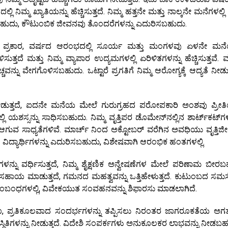
 ನಿಮ್ಮ ಖ್ಯಾತಿಯನ್ನು ಹೆಚ್ಚಿಸುತ್ತದೆ. ನಿಮ್ಮ ಹತ್ತನೇ ಮತ್ತು ನಾಲ್ಕನೇ ಮನೆಗಳಲ್ಲ
ಬಹುದು, ಕೌಟುಂಬಿಕ ಜೀವನವು ತೊಂದರೆಗಳನ್ನು ಎದುರಿಸಬಹುದು.
 ರ ಪ್ರಕಾರ, ವರ್ಷದ ಆರಂಭದಲ್ಲಿ ಸೂರ್ಯ ಮತ್ತು ಮಂಗಳವು ಏಳನೇ ಮನೆ
ುತ್ತದೆ ಮತ್ತು ನಿಮ್ಮ ವ್ಯಾಪಾರ ಉದ್ಯಮಗಳಲ್ಲಿ ಏರಿಳಿತಗಳನ್ನು ಹೆಚ್ಚಿಸುತ್ತವೆ.
ವನ್ನು ವೇಗಗೊಳಿಸಬಹುದು. ಒಟ್ಟಾರೆ ಪ್ರಗತಿಗೆ ನಿಮ್ಮ ಆರೋಗ್ಯಕ್ಕೆ ಆದ್ಯತೆ ನೀಡ
ತ್ತದೆ, ಐದನೇ ಮನೆಯ ಮೇಲೆ ಗುರುಗ್ರಹದ ಪರೋಪಕಾರಿ ಅಂಶವು ಪ್ರೀತಿ
 ಯಶಸ್ಸನ್ನು ಸಾಧಿಸಬಹುದು. ನಿಮ್ಮ ವೃತ್ತಿಪರ ಡೊಮೇನ್‌ನಲ್ಲಿನ ಶಾರ್ಟ್‌ಕಟ್‌ಗಳ 
 ಆಗುವ ಸಾಧ್ಯತೆಗಳಿವೆ. ಮಾರ್ಚ್ ನಿಂದ ಅಕ್ಟೋಬರ್ ವರೆಗಿನ ಅವಧಿಯು ವೃತ್ತಿ
ಿದ್ಯಾರ್ಥಿಗಳನ್ನು ಎದುರಿಸಬಹುದು, ವಿಶೇಷವಾಗಿ ಆರಂಭಿಕ ಹಂತಗಳಲ್ಲಿ.
ಳನ್ನು ವರ್ಧಿಸುತ್ತದೆ, ನಿಮ್ಮ ಶೈಕ್ಷಣಿಕ ಅನ್ವೇಷಣೆಗಳ ಮೇಲೆ ಪರಿಣಾಮ ಬೀರಬ
ಕೆ ಸಹಾಯ ಮಾಡುತ್ತದೆ, ಗಮನದ ಮಹತ್ವವನ್ನು ಒತ್ತಿಹೇಳುತ್ತದೆ. ಕುಟುಂಬದ ಸಮಸ್
ಹಿಕ ಸಂಬಂಧಗಳಲ್ಲಿ, ವಿವೇಕಯುತ ಸಂವಹನವನ್ನು ಶಿಫಾರಸು ಮಾಡಲಾಗಿದೆ.
, ಪ್ರತಿಕೂಲವಾದ ಸಂದರ್ಭಗಳನ್ನು ತಪ್ಪಿಸಲು ನಿರಂತರ ಜಾಗರೂಕತೆಯ ಅಗತ್ಯ
ಥಿತಿಗಳನ್ನು ನೀಡುತ್ತದೆ. ವಿದೇಶಿ ಸಂಪರ್ಕಗಳು ಅನುಕೂಲಕರ ಲಾಭವನ್ನು ನೀಡಬಹ