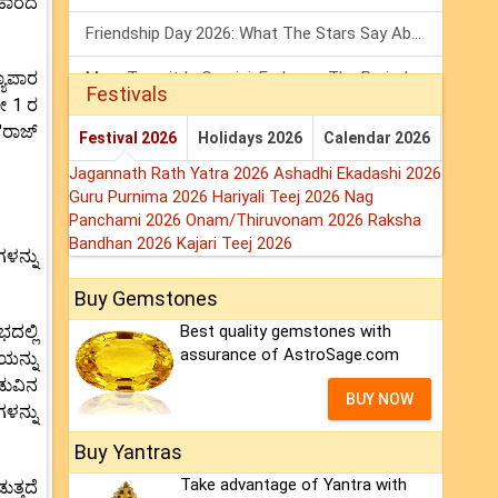
ವಹಾರದ
Friendship Day 2026: What The Stars Say About Your Best Friend!
ಯಾಪಾರ
Mars Transit In Gemini: Embrace The Period Full Of Energy & Intelligence
Festivals
ಮೇ 1 ರ
Tarot Weekly Horoscope: 2 August To 8 August, 2026
"ರಾಜ್
Festival 2026
Holidays 2026
Calendar 2026
Jagannath Rath Yatra 2026
Ashadhi Ekadashi 2026
Guru Purnima 2026
Hariyali Teej 2026
Nag
Panchami 2026
Onam/Thiruvonam 2026
Raksha
Bandhan 2026
Kajari Teej 2026
ಳನ್ನು
Buy Gemstones
ದಲ್ಲಿ
Best quality gemstones with
assurance of AstroSage.com
ಯನ್ನು
ಡುವಿನ
BUY NOW
ಳನ್ನು
Buy Yantras
Take advantage of Yantra with
ತ್ತದೆ