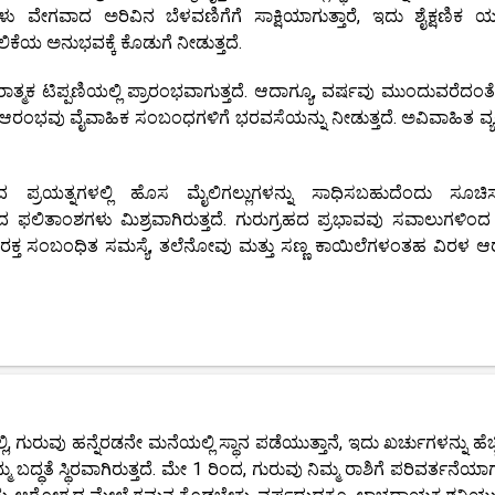
ಿಗಳು ವೇಗವಾದ ಅರಿವಿನ ಬೆಳವಣಿಗೆಗೆ ಸಾಕ್ಷಿಯಾಗುತ್ತಾರೆ, ಇದು ಶೈಕ್ಷಣಿಕ ಯಶಸ
ಕೆಯ ಅನುಭವಕ್ಕೆ ಕೊಡುಗೆ ನೀಡುತ್ತದೆ.
ಕ ಟಿಪ್ಪಣಿಯಲ್ಲಿ ಪ್ರಾರಂಭವಾಗುತ್ತದೆ. ಆದಾಗ್ಯೂ, ವರ್ಷವು ಮುಂದುವರೆದಂತೆ 
 ಆರಂಭವು ವೈವಾಹಿಕ ಸಂಬಂಧಗಳಿಗೆ ಭರವಸೆಯನ್ನು ನೀಡುತ್ತದೆ. ಅವಿವಾಹಿತ ವ್ಯಕ್
ಪ್ರಯತ್ನಗಳಲ್ಲಿ ಹೊಸ ಮೈಲಿಗಲ್ಲುಗಳನ್ನು ಸಾಧಿಸಬಹುದೆಂದು ಸೂಚಿಸುತ
ಲಿತಾಂಶಗಳು ಮಿಶ್ರವಾಗಿರುತ್ತದೆ. ಗುರುಗ್ರಹದ ಪ್ರಭಾವವು ಸವಾಲುಗಳಿಂದ ರ
 ರಕ್ತ ಸಂಬಂಧಿತ ಸಮಸ್ಯೆ, ತಲೆನೋವು ಮತ್ತು ಸಣ್ಣ ಕಾಯಿಲೆಗಳಂತಹ ವಿರಳ ಆ
 ಗುರುವು ಹನ್ನೆರಡನೇ ಮನೆಯಲ್ಲಿ ಸ್ಥಾನ ಪಡೆಯುತ್ತಾನೆ, ಇದು ಖರ್ಚುಗಳನ್ನು ಹೆಚ್
ಮ ಬದ್ಧತೆ ಸ್ಥಿರವಾಗಿರುತ್ತದೆ. ಮೇ 1 ರಿಂದ, ಗುರುವು ನಿಮ್ಮ ರಾಶಿಗೆ ಪರಿವರ್ತನೆಯಾಗು