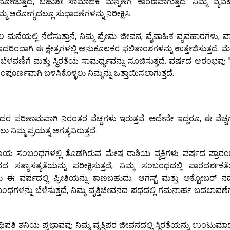
ು ನೋಡುತ್ತದೆ, ಬಹುಶಃ ಸಾಮಾಜಿಕ ಮನ್ನಣೆಗೆ ಕಾರಣವಾಗುತ್ತದೆ. ನಿಮ್ಮ ವ್ಯ
್ಮ ಆರೋಗ್ಯದಲ್ಲೂ ಸುಧಾರಣೆಗಳನ್ನು ನಿರೀಕ್ಷಿಸಿ.
ೆಯಲ್ಲಿ ನೆಲೆಸುತ್ತಾನೆ, ನಿಮ್ಮ ಪ್ರೇಮ ಜೀವನ, ವೈವಾಹಿಕ ವ್ಯವಹಾರಗಳು, ವ್
ೆ, ಇದರಿಂದಾಗಿ ಈ ಕ್ಷೇತ್ರಗಳಲ್ಲಿ ಅನುಕೂಲಕರ ಫಲಿತಾಂಶಗಳನ್ನು ಉತ್ತೇಜಿಸುತ್ತದೆ. 
ವಣಿಗೆ ಮತ್ತು ಸ್ಥಿರತೆಯ ಸಾಮರ್ಥ್ಯವನ್ನು ಸೂಚಿಸುತ್ತದೆ. ವರ್ಷದ ಆರಂಭವು 
್ಣವಾಗಿ ಬಳಸಿಕೊಳ್ಳಲು ನಿಮ್ಮನ್ನು ಒತ್ತಾಯಿಸಲಾಗುತ್ತದೆ.
 ಇದರ ಪರಿಣಾಮವಾಗಿ ನಿರಂತರ ವೆಚ್ಚಗಳು ಇರುತ್ತವೆ. ಅದೇನೇ ಇದ್ದರೂ, ಈ ವೆಚ್ಚಗ
ನಿಮ್ಮ ಪ್ರಯತ್ನ ಅಗತ್ಯವಿರುತ್ತದೆ.
್ರಣಯ ಸಂಬಂಧಗಳಲ್ಲಿ ತೊಡಗಿರುವ ಮೇಷ ರಾಶಿಯ ವ್ಯಕ್ತಿಗಳು ವರ್ಷದ ಪ್ರಾರಂಭ
ಸತ್ಯಾಸತ್ಯತೆಯನ್ನು ಪರೀಕ್ಷಿಸುತ್ತದೆ, ನಿಮ್ಮ ಸಂಬಂಧದಲ್ಲಿ ಪಾರದರ್ಶಕತೆ
ಜನರು ಈ ವರ್ಷದಲ್ಲಿ ಪ್ರೀತಿಯನ್ನು ಕಾಣಬಹುದು. ಆಗಸ್ಟ್ ಮತ್ತು ಅಕ್ಟೋಬರ್ ನ
ಗಳನ್ನು ಬೆಳೆಸುತ್ತದೆ, ನಿಮ್ಮ ವೃತ್ತಿಜೀವನದ ಪಥದಲ್ಲಿ ಗಮನಾರ್ಹ ಬದಲಾವಣೆಗ
ತಿ ಶನಿಯ ಪ್ರಭಾವವು ನಿಮ್ಮ ವೃತ್ತಿಪರ ಜೀವನದಲ್ಲಿ ಸ್ಥಿರತೆಯನ್ನು ಉಂಟುಮಾಡು