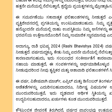
ಬಹುಶಃ ಈ ಕೆಲವು ಸಮಸ್ಯೆಗಳನ್ನು ನಿವಾರಿಸುತ್ತದೆ, ಆದರೂ ನೀವು 
ಹತ್ತನೇ ಮನೆಯಲ್ಲಿ ನೆಲೆಸುತ್ತಾನೆ, ಶ್ರದ್ಧೆಯ ಪ್ರಯತ್ನಗಳನ್ನು ಪ್ರೋತ್ಸಾಹಿಸುತ
ಈ ಸಮರ್ಪಣೆಯು ಸಕಾರಾತ್ಮಕ ಫಲಿತಾಂಶಗಳನ್ನು ನೀಡುತ್ತದೆ ಎಂದು
ವೃತ್ತಿಜೀವನದಲ್ಲಿ ಪ್ರಗತಿಯನ್ನು ಉಂಟುಮಾಡಬಹುದು. ನಿಮ್ಮ ವೃತ
ಹನ್ನೊಂದನೇ ಮನೆಯಲ್ಲಿ ರಾಹು ಉಪಸ್ಥಿತಿಯು ನಿಮ್ಮ ಆಸೆಗಳನ್ನು ಈ
ಭರವಸೆಯ ಉತ್ತೇಜನದೊಂದಿಗೆ ನಿಮ್ಮ ಸಾಮಾಜಿಕ ಸ್ಥಾನಮಾನವು ಏರಲ
ಆದಾಗ್ಯೂ, ರಾಶಿ ಭವಿಷ್ಯ 2024 (Rashi Bhavishya 2024) ವ
ನೀಡುತ್ತದೆ. ವರ್ಷದುದ್ದಕ್ಕೂ, ಕೇತು ನಿಮ್ಮ ಐದನೇ ಮನೆಯಲ್ಲಿ ನೆಲೆಸುತ್
ಕಾರಣವಾಗಬಹುದು, ಇದು ಸಂಬಂಧದ ಸಂಕೀರ್ಣತೆಗೆ ಕಾರಣವಾಗುತ್ತ
ಸಹಾಯ ಮಾಡುತ್ತದೆ, ಈ ಸಂಪರ್ಕಗಳನ್ನು ಅರ್ಥಮಾಡಿಕೊಳ್ಳುವ ಪ್ರಾಮುಖ್ಯ
ನೀಡುವುದರಿಂದ ನೀವು ತೃಪ್ತಿಕರ ಮತ್ತು ಆಶಾವಾದಿ ಫಲಿತಾಂಶಗಳಿಗೆ ಸಿದ್
ಈ ವರ್ಷ, ವಿಶೇಷವಾಗಿ ಮಾರ್ಚ್, ಏಪ್ರಿಲ್ ಮತ್ತು ಡಿಸೆಂಬರ್ ತಿಂಗಳುಗಳಲ್
ಅಡೆತಡೆಗಳನ್ನು ಎದುರಿಸಬಹುದಾದರೂ, ನಿರ್ದಿಷ್ಟ ವಿಷಯಗಳ ಆಳ
ಮುಂದುವರಿಯುತ್ತವೆ, ಇದು ದೃಢವಾದ ಆರ್ಥಿಕ ಸ್ಥಿತಿಯನ್ನು ಖ
ಉದ್ಭವಿಸಬಹುದಾದರೂ, ಖರ್ಚುಗಳು ಕೂಡ ಮುಂದುವರಿಯುತ್ತದೆ.
ಕೌಟುಂಬಿಕ ಜೀವನಕ್ಕೆ ತಿರುಗಿದರೆ, ವರ್ಷದ ಪ್ರಾರಂಭವು ಉತ್ತಮ