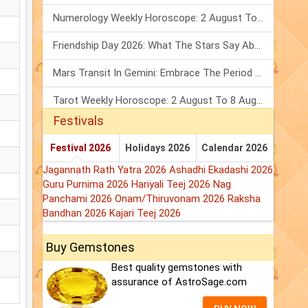
Numerology Weekly Horoscope: 2 August To 8 August, 2026
Friendship Day 2026: What The Stars Say About Your Best Friend!
Mars Transit In Gemini: Embrace The Period Full Of Energy & Intelligence
Tarot Weekly Horoscope: 2 August To 8 August, 2026
Festivals
Festival 2026
Holidays 2026
Calendar 2026
Jagannath Rath Yatra 2026
Ashadhi Ekadashi 2026
Guru Purnima 2026
Hariyali Teej 2026
Nag
Panchami 2026
Onam/Thiruvonam 2026
Raksha
Bandhan 2026
Kajari Teej 2026
Buy Gemstones
Best quality gemstones with
assurance of AstroSage.com