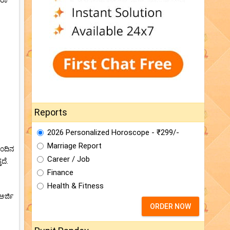
ೋರಾ
Reports
2026 Personalized Horoscope - ₹299/-
Marriage Report
ುಂದಿನ
Career / Job
ದೆ.
Finance
Health & Fitness
ಅರ್ಜಿ
ORDER NOW