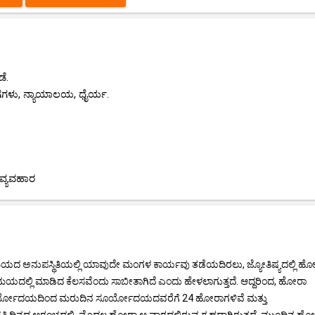
ೆ.
ಗಗಳು, ನ್ಯಾಯಾಲಯ, ಧೈರ್ಯ.
ವ್ಯವಹಾರ
ಮಯದ ಅನುಪಸ್ಥಿತಿಯಲ್ಲಿ ಯಾವುದೇ ಮಂಗಳ ಕಾರ್ಯವು ತಡೆಯದಿರಲು, ಜ್ಯೋತಿಷ್ಯದಲ್ಲಿ ಹ
ಮಯದಲ್ಲಿ ಮಾಡಿದ ಕೆಲಸವೆಂದು ಸಾಬೀತಾಗಿದೆ ಎಂದು ಹೇಳಲಾಗುತ್ತದೆ. ಆದ್ದರಿಂದ, ಹೋರಾ
 ಸೂರ್ಯೋದಯದಿಂದ ಮರುದಿನ ಸೂರ್ಯೋದಯದವರೆಗೆ 24 ಹೋರಾಗಳಿವೆ ಮತ್ತು