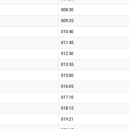
008:30
009:35
010:40
011:45
012:50
013:55
015:00
016:05
017:10
018:15
019:21