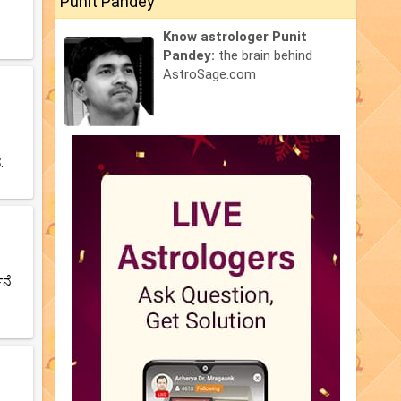
Punit Pandey
Know astrologer Punit
Pandey:
the brain behind
AstroSage.com
.
ಥನೆ