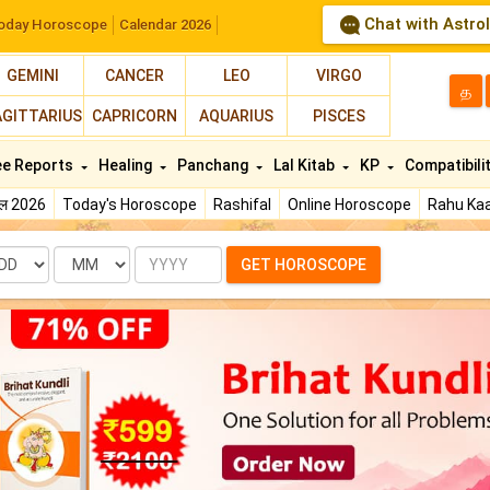
Chat with Astro
oday Horoscope
Calendar 2026
GEMINI
CANCER
LEO
VIRGO
த
AGITTARIUS
CAPRICORN
AQUARIUS
PISCES
ee Reports
Healing
Panchang
Lal Kitab
KP
Compatibili
फल 2026
Today's Horoscope
Rashifal
Online Horoscope
Rahu Kaa
te
Month
Year
GET HOROSCOPE