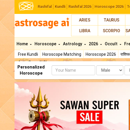
Rashifal
Kundli
Rashifal 2026
Horoscope 2026
T
ARIES
TAURUS
LIBRA
SCORPIO
S
Home
Horoscope
Astrology
2026
Occult
Fr
Free Kundli
Horoscope Matching
Horoscope 2026
राशि
AstroSage AI Shop
Personalized
Name
Da
Horoscope