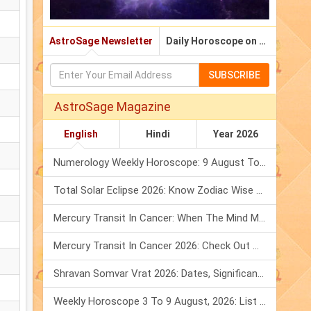
AstroSage Newsletter
Daily Horoscope on Email
SUBSCRIBE
AstroSage Magazine
English
Hindi
Year 2026
Numerology Weekly Horoscope: 9 August To 15 August, 2026
Total Solar Eclipse 2026: Know Zodiac Wise Prediction
Mercury Transit In Cancer: When The Mind Meets The Heart!
Mercury Transit In Cancer 2026: Check Out What It Brings For You
Shravan Somvar Vrat 2026: Dates, Significance & Rituals In August
Weekly Horoscope 3 To 9 August, 2026: List Of Fasts & Festivals