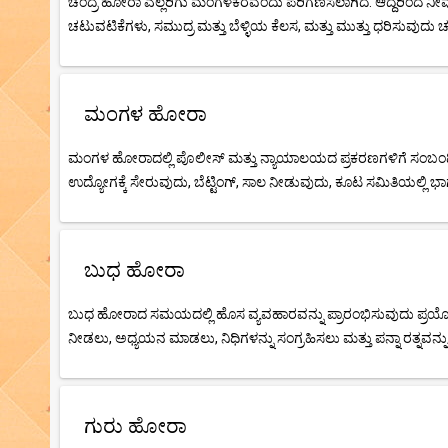
ಚಂದ್ರ ಹೋರಾ ಎಲ್ಲರಿಗು ಮಂಗಳಕರವೆಂದು ಪರಿಗಣಿಸಲಾಗಿದೆ. ಆದ್ದರಿಂದ ನೀ
ಚಟುವಟಿಕೆಗಳು, ಸಮುದ್ರ ಮತ್ತು ಬೆಳ್ಳಿಯ ಕೆಲಸ, ಮತ್ತು ಮುತ್ತು ಧರಿಸುವುದು
ಮಂಗಳ ಹೋರಾ
ಮಂಗಳ ಹೋರಾದಲ್ಲಿ ಪೊಲೀಸ್ ಮತ್ತು ನ್ಯಾಯಾಲಯದ ಪ್ರಕರಣಗಳಿಗೆ ಸಂಬಂಧಿಸ
ಉದ್ಯೋಗಕ್ಕೆ ಸೇರುವುದು, ಬೆಟ್ಟಿಂಗ್, ಸಾಲ ನೀಡುವುದು, ಕೂಟ ಸಮಿತಿಯಲ್ಲಿ ಭಾ
ಬುಧ ಹೋರಾ
ಬುಧ ಹೋರಾದ ಸಮಯದಲ್ಲಿ ಹೊಸ ವ್ಯವಹಾರವನ್ನು ಪ್ರಾರಂಭಿಸುವುದು ಪ್ರಯೋಜನಕಾ
ನೀಡಲು, ಅಧ್ಯಯನ ಮಾಡಲು, ನಿಧಿಗಳನ್ನು ಸಂಗ್ರಹಿಸಲು ಮತ್ತು ಪನ್ನಾ ರತ್ನವನ
ಗುರು ಹೋರಾ