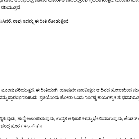
ತಿ ದಿನದ ಆರಂಭದಲ್ಲಿ, ಮೊದಲ ಹೋರಾ ಆ ವಾರದಲ್ಲಿರುವ ಗ್ರಹದಾಗಿರುತ್ತದೆ. ಮುಂದಿನ ಹ
ವರಿಯುತ್ತದೆ.
, ನಾವು ಇದನ್ನು ಈ ರೀತಿ ನೋಡುತ್ತೇವೆ:
ೀತಿ ಮುಂದುವರಿಯುತ್ತದೆ. ಈ ರೀತಿಯಾಗಿ, ಯಾವುದೇ ವಾರವಿದ್ದರು ಆ ದಿನದ ಹೋರಾದಿಂದ ಮ
ನು ಪ್ರಾರಂಭಿಸಬಹುದು. ಪ್ರತಿಯೊಂದು ಹೋರಾ ಒಂದು ನಿರ್ದಿಷ್ಟ ಕಾರ್ಯಕ್ಕಾಗಿ ಶುಭವಾಗಿರುತ್ತ
 ಸಲ್ಲಿಸುವುದು, ಹುದ್ದೆ ಅಲಂಕರಿಸುವುದು, ಉನ್ನತ ಅಧಿಕಾರಿಗಳನ್ನು ಭೇಟಿಯಾಗುವುದು, ಟೆಂಡರ್ 
ಂದ್ರ ಹೊರ / चंद्र की होरा