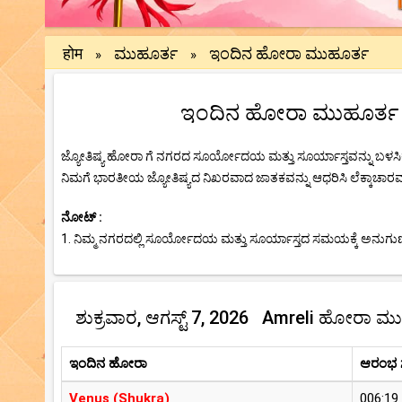
होम
ಮುಹೂರ್ತ
ಇಂದಿನ ಹೋರಾ ಮುಹೂರ್ತ
»
»
ಇಂದಿನ ಹೋರಾ ಮುಹೂರ್ತ (Am
ಜ್ಯೋತಿಷ್ಯ ಹೋರಾ ಗೆ ನಗರದ ಸೂರ್ಯೋದಯ ಮತ್ತು ಸೂರ್ಯಾಸ್ತವನ್ನು ಬಳಸಿಕ
ನಿಮಗೆ ಭಾರತೀಯ ಜ್ಯೋತಿಷ್ಯದ ನಿಖರವಾದ ಜಾತಕವನ್ನು ಆಧರಿಸಿ ಲೆಕ್ಕಾಚಾರವನ್
ನೋಟ್ :
1. ನಿಮ್ಮ ನಗರದಲ್ಲಿ ಸೂರ್ಯೋದಯ ಮತ್ತು ಸೂರ್ಯಾಸ್ತದ ಸಮಯಕ್ಕೆ ಅನುಗುಣವ
ಶುಕ್ರವಾರ, ಆಗಸ್ಟ್ 7, 2026 Amreli ಹೋರಾ ಮ
ಇಂದಿನ ಹೋರಾ
ಆರಂಭ
Venus (Shukra)
006:19