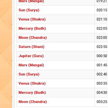
Mars (Mangal)
019:21
Sun (Surya)
020:15
Venus (Shukra)
021:10
Mercury (Budh)
022:05
Moon (Chandra)
023:00
Saturn (Shani)
023:55
Jupiter (Guru)
000:50
Mars (Mangal)
001:45
Sun (Surya)
002:40
Venus (Shukra)
003:35
Mercury (Budh)
004:30
Moon (Chandra)
005:25