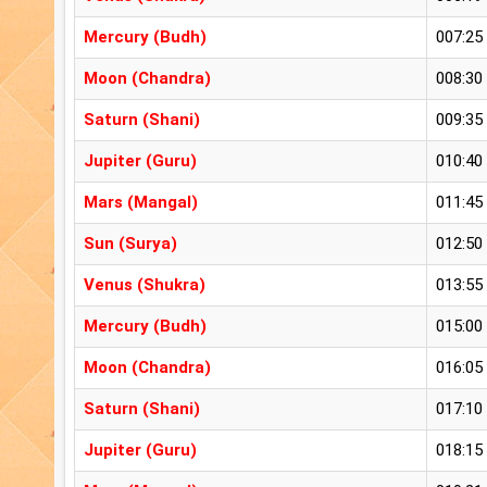
Mercury (Budh)
007:25
Moon (Chandra)
008:30
Saturn (Shani)
009:35
Jupiter (Guru)
010:40
Mars (Mangal)
011:45
Sun (Surya)
012:50
Venus (Shukra)
013:55
Mercury (Budh)
015:00
Moon (Chandra)
016:05
Saturn (Shani)
017:10
Jupiter (Guru)
018:15