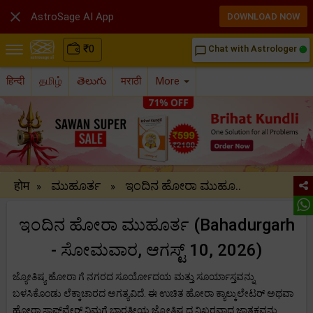

AstroSage AI App
DOWNLOAD NOW
₹
0
Chat with Astrologer
chat_bubble_outline
हिन्दी
தமிழ்
తెలుగు
मराठी
More
होम
ಮುಹೂರ್ತ
ಇಂದಿನ ಹೋರಾ ಮುಹೂ..
»
»
ಇಂದಿನ ಹೋರಾ ಮುಹೂರ್ತ (Bahadurgarh
- ಸೋಮವಾರ, ಆಗಸ್ಟ್ 10, 2026)
ಜ್ಯೋತಿಷ್ಯ ಹೋರಾ ಗೆ ನಗರದ ಸೂರ್ಯೋದಯ ಮತ್ತು ಸೂರ್ಯಾಸ್ತವನ್ನು
ಬಳಸಿಕೊಂಡು ಲೆಕ್ಕಾಚಾರದ ಅಗತ್ಯವಿದೆ. ಈ ಉಚಿತ ಹೋರಾ ಕ್ಯಾಲ್ಕುಲೇಟರ್ ಅಥವಾ
ಹೋರಾ ಸಾಫ್ಟ್‌ವೇರ್ ನಿಮಗೆ ಭಾರತೀಯ ಜ್ಯೋತಿಷ್ಯದ ನಿಖರವಾದ ಜಾತಕವನ್ನು