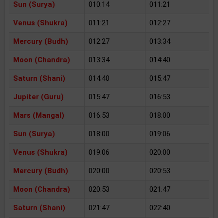
Sun (Surya)
010:14
011:21
Venus (Shukra)
011:21
012:27
Mercury (Budh)
012:27
013:34
Moon (Chandra)
013:34
014:40
Saturn (Shani)
014:40
015:47
Jupiter (Guru)
015:47
016:53
Mars (Mangal)
016:53
018:00
Sun (Surya)
018:00
019:06
Venus (Shukra)
019:06
020:00
Mercury (Budh)
020:00
020:53
Moon (Chandra)
020:53
021:47
Saturn (Shani)
021:47
022:40