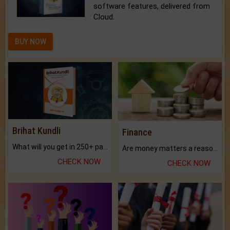
software features, delivered from
Cloud.
BUY NOW
Brihat Kundli
Finance
What will you get in 250+ pages Colored Brihat Kundli.
Are money matters a reason for the dark-circles under your eyes?
CHECK NOW
CHECK NOW