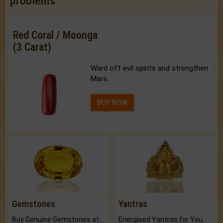
problems
Red Coral / Moonga
(3 Carat)
Ward off evil spirits and strengthen
Mars.
BUY NOW
Gemstones
Yantras
Buy Genuine Gemstones at Best Prices.
Energised Yantras for You.