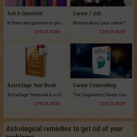
Ask A Question
Career / Job
Is there any question or problem lingering.
Worried about your career? don't know what is.
CHECK NOW
CHECK NOW
AstroSage Year Book
Career Counselling
AstroSage Yearbook is a channel to fulfill your dreams and destiny.
The CogniAstro Career Counselling Report is the most comprehensive report available on this topic.
CHECK NOW
CHECK NOW
Astrological remedies to get rid of your