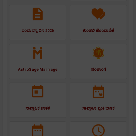
ಇಂದು ನನ್ನ ದಿನ 2026
ಕುಂಡಲಿ ಹೊಂದಾಣಿಕೆ
AstroSage Marriage
ಪಂಚಾಂಗ
ಸಾಪ್ತಾಹಿಕ ಜಾತಕ
ಸಾಪ್ತಾಹಿಕ ಪ್ರೀತಿ ಜಾತಕ