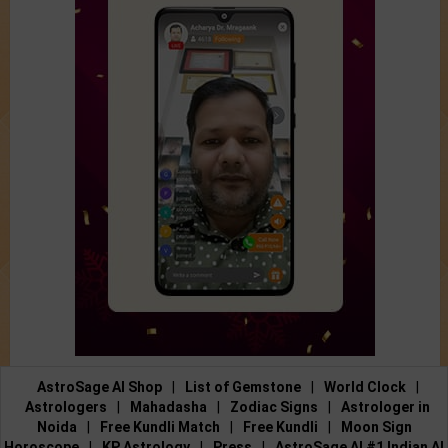
AstroSage AI Shop
|
List of Gemstone
|
World Clock
|
Astrologers
|
Mahadasha
|
Zodiac Signs
|
Astrologer in
Noida
|
Free Kundli Match
|
Free Kundli
|
Moon Sign
Horoscope
|
KP Astrology
|
Press
|
AstroSage AI #1 Indian AI