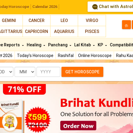
Chat with Astro
oday Horoscope
Calendar 2026
GEMINI
CANCER
LEO
VIRGO
த
AGITTARIUS
CAPRICORN
AQUARIUS
PISCES
ee Reports
Healing
Panchang
Lal Kitab
KP
Compatibili
फल 2026
Today's Horoscope
Rashifal
Online Horoscope
Rahu Kaa
te
Month
Year
GET HOROSCOPE