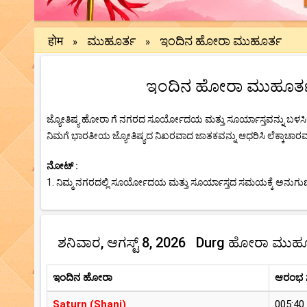
होम
ಮುಹೂರ್ತ
ಇಂದಿನ ಹೋರಾ ಮುಹೂರ್ತ
»
»
ಇಂದಿನ ಹೋರಾ ಮುಹೂರ್ತ (
ಜ್ಯೋತಿಷ್ಯ ಹೋರಾ ಗೆ ನಗರದ ಸೂರ್ಯೋದಯ ಮತ್ತು ಸೂರ್ಯಾಸ್ತವನ್ನು ಬಳಸಿಕ
ನಿಮಗೆ ಭಾರತೀಯ ಜ್ಯೋತಿಷ್ಯದ ನಿಖರವಾದ ಜಾತಕವನ್ನು ಆಧರಿಸಿ ಲೆಕ್ಕಾಚಾರವನ್
ನೋಟ್ :
1. ನಿಮ್ಮ ನಗರದಲ್ಲಿ ಸೂರ್ಯೋದಯ ಮತ್ತು ಸೂರ್ಯಾಸ್ತದ ಸಮಯಕ್ಕೆ ಅನುಗುಣವ
ಶನಿವಾರ, ಆಗಸ್ಟ್ 8, 2026 Durg ಹೋರಾ ಮುಹ
ಇಂದಿನ ಹೋರಾ
ಆರಂಭ
Saturn (Shani)
005:40