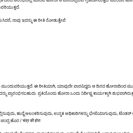
ತಿ ದಿನದ ಆರಂಭದಲ್ಲಿ, ಮೊದಲ ಹೋರಾ ಆ ವಾರದಲ್ಲಿರುವ ಗ್ರಹದಾಗಿರುತ್ತದೆ. ಮುಂದಿನ ಹ
ವರಿಯುತ್ತದೆ.
, ನಾವು ಇದನ್ನು ಈ ರೀತಿ ನೋಡುತ್ತೇವೆ:
ೀತಿ ಮುಂದುವರಿಯುತ್ತದೆ. ಈ ರೀತಿಯಾಗಿ, ಯಾವುದೇ ವಾರವಿದ್ದರು ಆ ದಿನದ ಹೋರಾದಿಂದ ಮ
ನು ಪ್ರಾರಂಭಿಸಬಹುದು. ಪ್ರತಿಯೊಂದು ಹೋರಾ ಒಂದು ನಿರ್ದಿಷ್ಟ ಕಾರ್ಯಕ್ಕಾಗಿ ಶುಭವಾಗಿರುತ್ತ
 ಸಲ್ಲಿಸುವುದು, ಹುದ್ದೆ ಅಲಂಕರಿಸುವುದು, ಉನ್ನತ ಅಧಿಕಾರಿಗಳನ್ನು ಭೇಟಿಯಾಗುವುದು, ಟೆಂಡರ್ 
ಂದ್ರ ಹೊರ / चंद्र की होरा