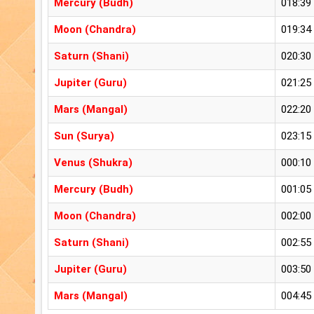
Mercury (Budh)
018:39
Moon (Chandra)
019:34
Saturn (Shani)
020:30
Jupiter (Guru)
021:25
Mars (Mangal)
022:20
Sun (Surya)
023:15
Venus (Shukra)
000:10
Mercury (Budh)
001:05
Moon (Chandra)
002:00
Saturn (Shani)
002:55
Jupiter (Guru)
003:50
Mars (Mangal)
004:45