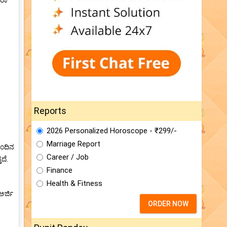
ೋರಾ
Reports
2026 Personalized Horoscope - ₹299/-
Marriage Report
ುಂದಿನ
Career / Job
ದೆ.
Finance
Health & Fitness
ಅರ್ಜಿ
ORDER NOW