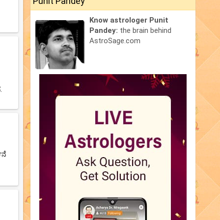
Punit Pandey
Know astrologer Punit
Pandey:
the brain behind
AstroSage.com
.
ಥನೆ