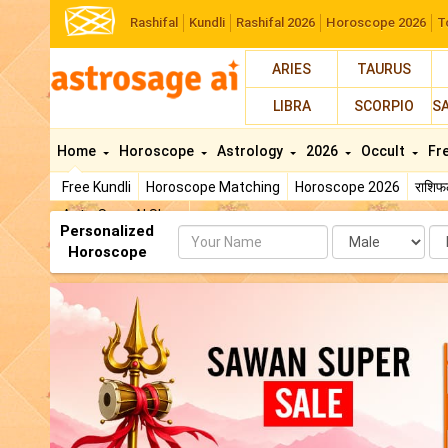
Rashifal
Kundli
Rashifal 2026
Horoscope 2026
T
ARIES
TAURUS
LIBRA
SCORPIO
S
Home
Horoscope
Astrology
2026
Occult
Fr
Free Kundli
Horoscope Matching
Horoscope 2026
राशि
AstroSage AI Shop
Personalized
Name
Da
Horoscope