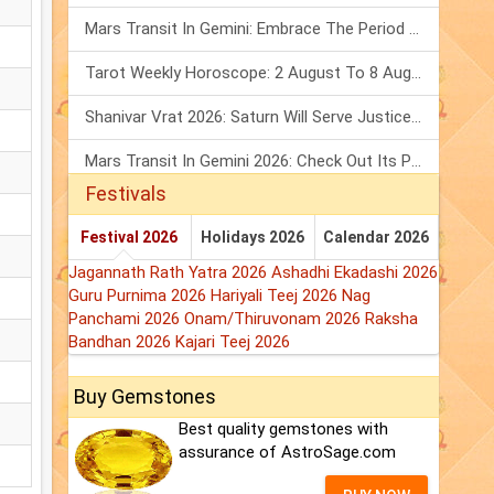
Mars Transit In Gemini: Embrace The Period Full Of Energy & Intelligence
Tarot Weekly Horoscope: 2 August To 8 August, 2026
Shanivar Vrat 2026: Saturn Will Serve Justice In Sawan Month!
Mars Transit In Gemini 2026: Check Out Its Positive & Negative Impact
Festivals
Festival 2026
Holidays 2026
Calendar 2026
Jagannath Rath Yatra 2026
Ashadhi Ekadashi 2026
Guru Purnima 2026
Hariyali Teej 2026
Nag
Panchami 2026
Onam/Thiruvonam 2026
Raksha
Bandhan 2026
Kajari Teej 2026
Buy Gemstones
Best quality gemstones with
assurance of AstroSage.com