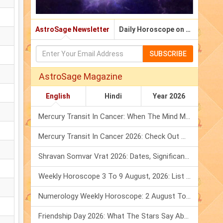
AstroSage Newsletter
Daily Horoscope on Email
SUBSCRIBE
AstroSage Magazine
English
Hindi
Year 2026
Mercury Transit In Cancer: When The Mind Meets The Heart!
Mercury Transit In Cancer 2026: Check Out What It Brings For You
Shravan Somvar Vrat 2026: Dates, Significance & Rituals In August
Weekly Horoscope 3 To 9 August, 2026: List Of Fasts & Festivals
Numerology Weekly Horoscope: 2 August To 8 August, 2026
Friendship Day 2026: What The Stars Say About Your Best Friend!