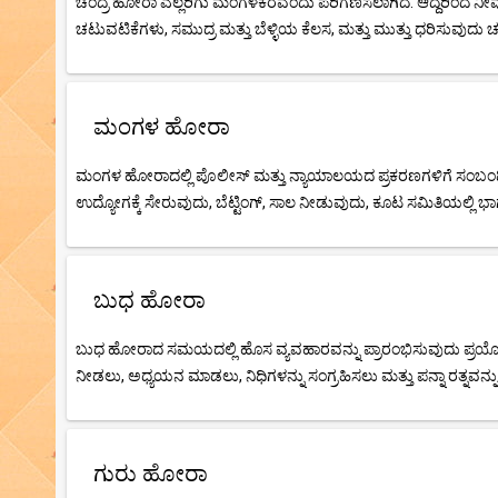
ಚಂದ್ರ ಹೋರಾ ಎಲ್ಲರಿಗು ಮಂಗಳಕರವೆಂದು ಪರಿಗಣಿಸಲಾಗಿದೆ. ಆದ್ದರಿಂದ ನೀ
ಚಟುವಟಿಕೆಗಳು, ಸಮುದ್ರ ಮತ್ತು ಬೆಳ್ಳಿಯ ಕೆಲಸ, ಮತ್ತು ಮುತ್ತು ಧರಿಸುವುದು
ಮಂಗಳ ಹೋರಾ
ಮಂಗಳ ಹೋರಾದಲ್ಲಿ ಪೊಲೀಸ್ ಮತ್ತು ನ್ಯಾಯಾಲಯದ ಪ್ರಕರಣಗಳಿಗೆ ಸಂಬಂಧಿಸ
ಉದ್ಯೋಗಕ್ಕೆ ಸೇರುವುದು, ಬೆಟ್ಟಿಂಗ್, ಸಾಲ ನೀಡುವುದು, ಕೂಟ ಸಮಿತಿಯಲ್ಲಿ ಭಾ
ಬುಧ ಹೋರಾ
ಬುಧ ಹೋರಾದ ಸಮಯದಲ್ಲಿ ಹೊಸ ವ್ಯವಹಾರವನ್ನು ಪ್ರಾರಂಭಿಸುವುದು ಪ್ರಯೋಜನಕಾ
ನೀಡಲು, ಅಧ್ಯಯನ ಮಾಡಲು, ನಿಧಿಗಳನ್ನು ಸಂಗ್ರಹಿಸಲು ಮತ್ತು ಪನ್ನಾ ರತ್ನವನ
ಗುರು ಹೋರಾ