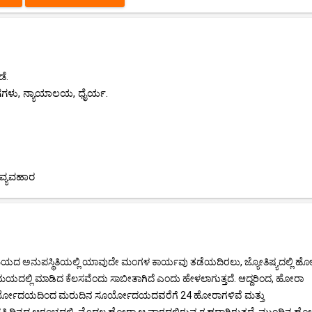
ೆ.
ಗಗಳು, ನ್ಯಾಯಾಲಯ, ಧೈರ್ಯ.
ವ್ಯವಹಾರ
ಮಯದ ಅನುಪಸ್ಥಿತಿಯಲ್ಲಿ ಯಾವುದೇ ಮಂಗಳ ಕಾರ್ಯವು ತಡೆಯದಿರಲು, ಜ್ಯೋತಿಷ್ಯದಲ್ಲಿ ಹ
ಮಯದಲ್ಲಿ ಮಾಡಿದ ಕೆಲಸವೆಂದು ಸಾಬೀತಾಗಿದೆ ಎಂದು ಹೇಳಲಾಗುತ್ತದೆ. ಆದ್ದರಿಂದ, ಹೋರಾ
 ಸೂರ್ಯೋದಯದಿಂದ ಮರುದಿನ ಸೂರ್ಯೋದಯದವರೆಗೆ 24 ಹೋರಾಗಳಿವೆ ಮತ್ತು