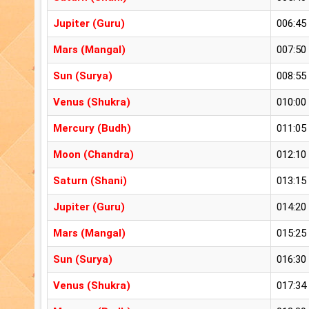
Jupiter (Guru)
006:45
Mars (Mangal)
007:50
Sun (Surya)
008:55
Venus (Shukra)
010:00
Mercury (Budh)
011:05
Moon (Chandra)
012:10
Saturn (Shani)
013:15
Jupiter (Guru)
014:20
Mars (Mangal)
015:25
Sun (Surya)
016:30
Venus (Shukra)
017:34