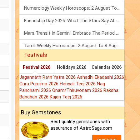
Numerology Weekly Horoscope: 2 August To 8 August, 2026
Friendship Day 2026: What The Stars Say About Your Best Friend!
Mars Transit In Gemini: Embrace The Period Full Of Energy & Intelligence
Tarot Weekly Horoscope: 2 August To 8 August, 2026
Festivals
Festival 2026
Holidays 2026
Calendar 2026
Jagannath Rath Yatra 2026
Ashadhi Ekadashi 2026
Guru Purnima 2026
Hariyali Teej 2026
Nag
Panchami 2026
Onam/Thiruvonam 2026
Raksha
Bandhan 2026
Kajari Teej 2026
Buy Gemstones
Best quality gemstones with
assurance of AstroSage.com