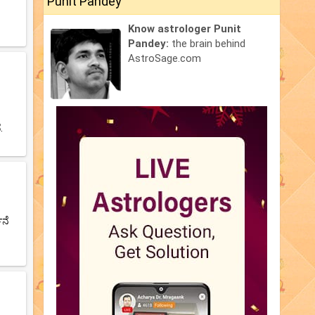
Punit Pandey
Know astrologer Punit
Pandey:
the brain behind
AstroSage.com
.
ಥನೆ