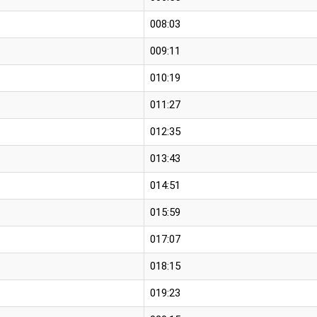
008:03
009:11
010:19
011:27
012:35
013:43
014:51
015:59
017:07
018:15
019:23