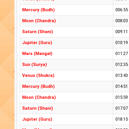
Mercury (Budh)
006:55
Moon (Chandra)
008:03
Saturn (Shani)
009:11
Jupiter (Guru)
010:19
Mars (Mangal)
011:27
Sun (Surya)
012:35
Venus (Shukra)
013:43
Mercury (Budh)
014:51
Moon (Chandra)
015:59
Saturn (Shani)
017:07
Jupiter (Guru)
018:15