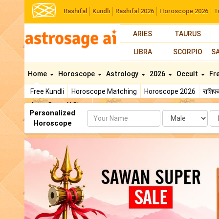
Rashifal
Kundli
Rashifal 2026
Horoscope 2026
T
ARIES
TAURUS
LIBRA
SCORPIO
S
Home
Horoscope
Astrology
2026
Occult
Fr
Free Kundli
Horoscope Matching
Horoscope 2026
राशि
AstroSage AI Shop
Personalized
Name
Da
Horoscope