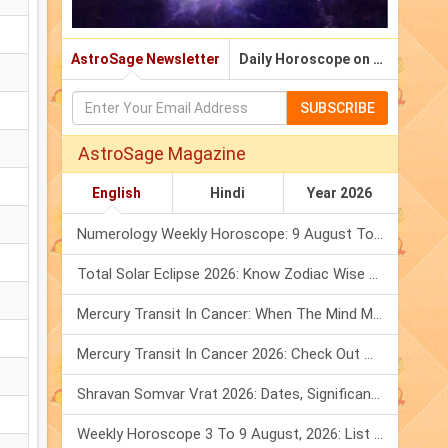
AstroSage Newsletter
Daily Horoscope on Email
SUBSCRIBE
AstroSage Magazine
English
Hindi
Year 2026
Numerology Weekly Horoscope: 9 August To 15 August, 2026
Total Solar Eclipse 2026: Know Zodiac Wise Prediction
Mercury Transit In Cancer: When The Mind Meets The Heart!
Mercury Transit In Cancer 2026: Check Out What It Brings For You
Shravan Somvar Vrat 2026: Dates, Significance & Rituals In August
Weekly Horoscope 3 To 9 August, 2026: List Of Fasts & Festivals