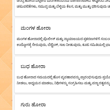
ಚಂದ್ರ ಹೋರಾ ಎಲ್ಲರಿಗು ಮಂಗಳಕರವೆಂದು ಪರಿಗಣಿಸಲಾಗಿದೆ. ಆದ್ದರಿಂದ ನೀ
ಚಟುವಟಿಕೆಗಳು, ಸಮುದ್ರ ಮತ್ತು ಬೆಳ್ಳಿಯ ಕೆಲಸ, ಮತ್ತು ಮುತ್ತು ಧರಿಸುವುದು
ಮಂಗಳ ಹೋರಾ
ಮಂಗಳ ಹೋರಾದಲ್ಲಿ ಪೊಲೀಸ್ ಮತ್ತು ನ್ಯಾಯಾಲಯದ ಪ್ರಕರಣಗಳಿಗೆ ಸಂಬಂಧಿಸ
ಉದ್ಯೋಗಕ್ಕೆ ಸೇರುವುದು, ಬೆಟ್ಟಿಂಗ್, ಸಾಲ ನೀಡುವುದು, ಕೂಟ ಸಮಿತಿಯಲ್ಲಿ ಭಾ
ಬುಧ ಹೋರಾ
ಬುಧ ಹೋರಾದ ಸಮಯದಲ್ಲಿ ಹೊಸ ವ್ಯವಹಾರವನ್ನು ಪ್ರಾರಂಭಿಸುವುದು ಪ್ರಯೋಜನಕಾ
ನೀಡಲು, ಅಧ್ಯಯನ ಮಾಡಲು, ನಿಧಿಗಳನ್ನು ಸಂಗ್ರಹಿಸಲು ಮತ್ತು ಪನ್ನಾ ರತ್ನವನ
ಗುರು ಹೋರಾ