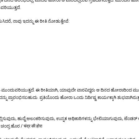
ತಿ ದಿನದ ಆರಂಭದಲ್ಲಿ, ಮೊದಲ ಹೋರಾ ಆ ವಾರದಲ್ಲಿರುವ ಗ್ರಹದಾಗಿರುತ್ತದೆ. ಮುಂದಿನ ಹ
ವರಿಯುತ್ತದೆ.
, ನಾವು ಇದನ್ನು ಈ ರೀತಿ ನೋಡುತ್ತೇವೆ:
ೀತಿ ಮುಂದುವರಿಯುತ್ತದೆ. ಈ ರೀತಿಯಾಗಿ, ಯಾವುದೇ ವಾರವಿದ್ದರು ಆ ದಿನದ ಹೋರಾದಿಂದ ಮ
ನು ಪ್ರಾರಂಭಿಸಬಹುದು. ಪ್ರತಿಯೊಂದು ಹೋರಾ ಒಂದು ನಿರ್ದಿಷ್ಟ ಕಾರ್ಯಕ್ಕಾಗಿ ಶುಭವಾಗಿರುತ್ತ
 ಸಲ್ಲಿಸುವುದು, ಹುದ್ದೆ ಅಲಂಕರಿಸುವುದು, ಉನ್ನತ ಅಧಿಕಾರಿಗಳನ್ನು ಭೇಟಿಯಾಗುವುದು, ಟೆಂಡರ್ 
ಂದ್ರ ಹೊರ / चंद्र की होरा