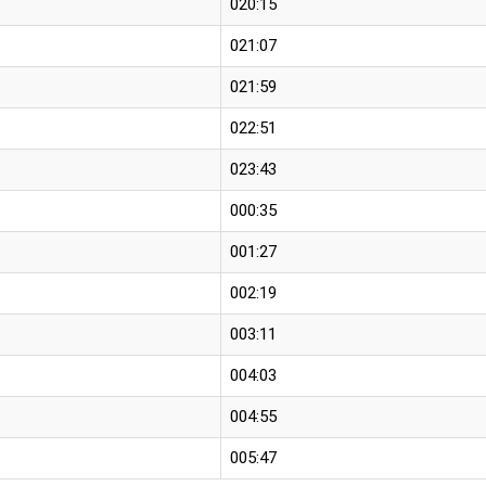
020:15
021:07
021:59
022:51
023:43
000:35
001:27
002:19
003:11
004:03
004:55
005:47