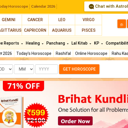
Chat with Astro
oday Horoscope
Calendar 2026
GEMINI
CANCER
LEO
VIRGO
த
AGITTARIUS
CAPRICORN
AQUARIUS
PISCES
ee Reports
Healing
Panchang
Lal Kitab
KP
Compatibili
फल 2026
Today's Horoscope
Rashifal
Online Horoscope
Rahu Kaa
te
Month
Year
GET HOROSCOPE