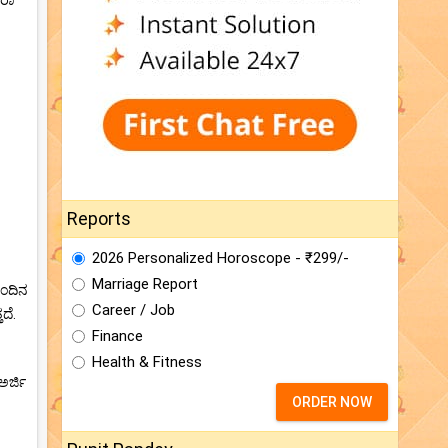
ೋರಾ
Reports
2026 Personalized Horoscope - ₹299/-
Marriage Report
ುಂದಿನ
Career / Job
ದೆ.
Finance
Health & Fitness
ಅರ್ಜಿ
ORDER NOW