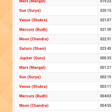
Mars (Mangal)
019:23
Sun (Surya)
020:15
Venus (Shukra)
021:07
Mercury (Budh)
021:59
Moon (Chandra)
022:51
Saturn (Shani)
023:43
Jupiter (Guru)
000:35
Mars (Mangal)
001:27
Sun (Surya)
002:19
Venus (Shukra)
003:11
Mercury (Budh)
004:03
Moon (Chandra)
004:55