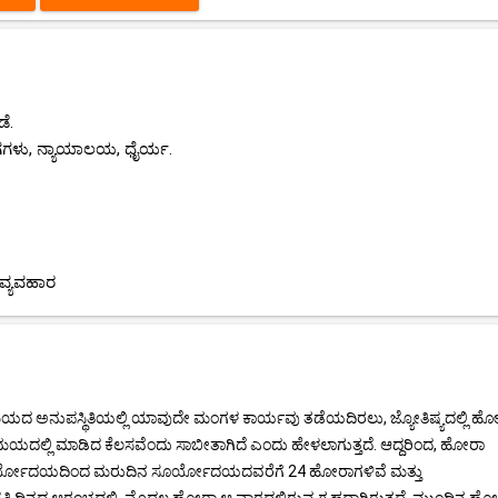
ೆ.
ಗಗಳು, ನ್ಯಾಯಾಲಯ, ಧೈರ್ಯ.
ವ್ಯವಹಾರ
ಮಯದ ಅನುಪಸ್ಥಿತಿಯಲ್ಲಿ ಯಾವುದೇ ಮಂಗಳ ಕಾರ್ಯವು ತಡೆಯದಿರಲು, ಜ್ಯೋತಿಷ್ಯದಲ್ಲಿ ಹ
ಮಯದಲ್ಲಿ ಮಾಡಿದ ಕೆಲಸವೆಂದು ಸಾಬೀತಾಗಿದೆ ಎಂದು ಹೇಳಲಾಗುತ್ತದೆ. ಆದ್ದರಿಂದ, ಹೋರಾ
 ಸೂರ್ಯೋದಯದಿಂದ ಮರುದಿನ ಸೂರ್ಯೋದಯದವರೆಗೆ 24 ಹೋರಾಗಳಿವೆ ಮತ್ತು