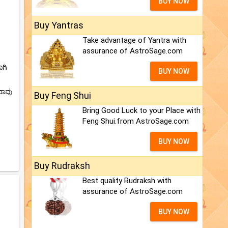
BUY NOW
Buy Yantras
Take advantage of Yantra with
assurance of AstroSage.com
ಾಗಿ
BUY NOW
ನಾವು
Buy Feng Shui
Bring Good Luck to your Place with
Feng Shui.from AstroSage.com
BUY NOW
Buy Rudraksh
Best quality Rudraksh with
assurance of AstroSage.com
BUY NOW