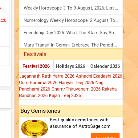
ಯ
Weekly Horoscope 3 To 9 August, 2026: List Of Fasts & Festivals
ಡಿಯ
Numerology Weekly Horoscope: 2 August To 8 August, 2026
Friendship Day 2026: What The Stars Say About Your Best Friend!
Mars Transit In Gemini: Embrace The Period Full Of Energy & Intelligence
Festivals
Festival 2026
Holidays 2026
Calendar 2026
Jagannath Rath Yatra 2026
Ashadhi Ekadashi 2026
Guru Purnima 2026
Hariyali Teej 2026
Nag
Panchami 2026
Onam/Thiruvonam 2026
Raksha
Bandhan 2026
Kajari Teej 2026
Buy Gemstones
Best quality gemstones with
assurance of AstroSage.com