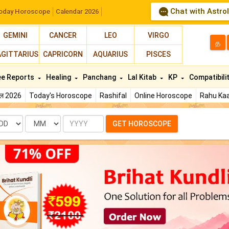
Chat with Astro
oday Horoscope
Calendar 2026
GEMINI
CANCER
LEO
VIRGO
த
AGITTARIUS
CAPRICORN
AQUARIUS
PISCES
ee Reports
Healing
Panchang
Lal Kitab
KP
Compatibili
फल 2026
Today's Horoscope
Rashifal
Online Horoscope
Rahu Kaa
te
Month
Year
GET HOROSCOPE