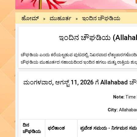
ಹೋಮ್
ಮುಹೂರ್ತ
ಇಂದಿನ ಚೌಘಡಿಯ
»
»
ಇಂದಿನ ಚೌಘಡಿಯ (Allahab
ಚೌಘಡಿಯ ಎಂದು ಕರೆಯಲ್ಪಡುವ ಪುಟದಲ್ಲಿ, ನಿಖರವಾದ ಲೆಕ್ಕಾಚಾರಗಳೊಂದಿಗೆ 
ಚೌಘಡಿಯ ಮುಹೂರ್ತದ ಸಹಾಯದಿಂದ ಇಂದಿನ ಹಗಲು ಮತ್ತು ರಾತ್ರಿಯ ಶುಭ -
ಮಂಗಳವಾರ, ಆಗಸ್ಟ್ 11, 2026 ಗೆ Allahabad
Note:
Time b
City:
Allahabad
ದಿನ
ಫಲಿತಾಂಶ
ಪ್ರವೇಶ ಸಮಯ - ನಿರ್ಗಮನ 
ಚೌಘಡಿಯ