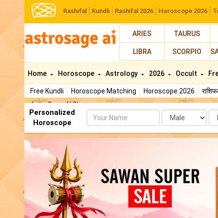
Rashifal
Kundli
Rashifal 2026
Horoscope 2026
T
ARIES
TAURUS
LIBRA
SCORPIO
S
Home
Horoscope
Astrology
2026
Occult
Fr
Free Kundli
Horoscope Matching
Horoscope 2026
राशि
AstroSage AI Shop
Personalized
Name
Da
Horoscope