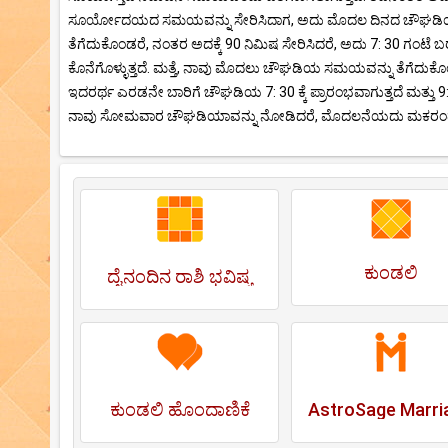
ಸೂರ್ಯೋದಯದ ಸಮಯವನ್ನು ಸೇರಿಸಿದಾಗ, ಅದು ಮೊದಲ ದಿನದ ಚೌಘಡಿಯಾವ
ತೆಗೆದುಕೊಂಡರೆ, ನಂತರ ಅದಕ್ಕೆ 90 ನಿಮಿಷ ಸೇರಿಸಿದರೆ, ಅದು 7: 30 ಗಂಟೆ ಬರು
ಕೊನೆಗೊಳ್ಳುತ್ತದೆ. ಮತ್ತೆ, ನಾವು ಮೊದಲು ಚೌಘಡಿಯ ಸಮಯವನ್ನು ತೆಗೆದುಕೊಂಡರೆ, 
ಇದರರ್ಥ ಎರಡನೇ ಬಾರಿಗೆ ಚೌಘಡಿಯ 7: 30 ಕ್ಕೆ ಪ್ರಾರಂಭವಾಗುತ್ತದೆ ಮತ್ತು 9:00
ನಾವು ಸೋಮವಾರ ಚೌಘಡಿಯಾವನ್ನು ನೋಡಿದರೆ, ಮೊದಲನೆಯದು ಮಕರಂದ ಮತ್
ಕುಂಡಲಿ
ದೈನಂದಿನ ರಾಶಿ ಭವಿಷ್ಯ
ಕುಂಡಲಿ ಹೊಂದಾಣಿಕೆ
AstroSage Marri