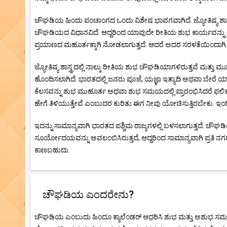
ಚೌಘಡಿಯ ಹಿಂದು ಪಂಚಾಂಗದ ಒಂದು ವಿಶೇಷ ಭಾವಗವಾಗಿದೆ. ಜ್ಯೋತಿಷ್ಯ ಶಾಸ್ತ್
ಚೌಘಡಿಯದ ವಿಧಾನವಿದೆ. ಆದ್ದರಿಂದ ಯಾವುದೇ ರೀತಿಯ ಶುಭ ಕಾರ್ಯವನ್ನು 
ಪ್ರಯಾಣದ ಮಹೂರ್ತಕ್ಕಾಗಿ ನೋಡಲಾಗುತ್ತದೆ. ಆದರೆ ಅದರ ಸರಳತೆಯಿಂದಾಗಿ ಇದನ
ಜ್ಯೋತಿಷ್ಯ ಶಾಸ್ತ್ರದಲ್ಲಿ ನಾಲ್ಕು ರೀತಿಯ ಶುಭ ಚೌಘಡಿಯಾಗಳಿರುತ್ತವೆ ಮತ
ಹೊಂದಿಸಲಾಗಿದೆ. ಭಾರತದಲ್ಲಿ ಜನರು ಪೂಜೆ, ಯಜ್ಞಾ ಇತ್ಯಾದಿ ಅಥವಾ ಬೇರ
ಕೆಲಸವನ್ನು ಶುಭ ಮುಹೂರ್ತ ಅಥವಾ ಶುಭ ಸಮಯದಲ್ಲಿ ಪ್ರಾರಂಭಿಸಿದರೆ ಫಲಿತಾಂ
ಹೇಗೆ ತಿಳಿಯುತ್ತೇವೆ ಎಂಬುದರ ಕುರಿತು ಈಗ ನೀವು ಯೋಚಿಸುತ್ತಿರಬೇಕು
ಇದನ್ನು ಸಾಮಾನ್ಯವಾಗಿ ಭಾರತದ ಪಶ್ಚಿಮ ರಾಜ್ಯಗಳಲ್ಲಿ ಬಳಸಲಾಗುತ್ತದೆ. ಚೌಘಡ
ಸೂರ್ಯೋದಯವನ್ನು ಅವಲಂಬಿಸಿರುತ್ತದೆ, ಆದ್ದರಿಂದ ಸಾಮಾನ್ಯವಾಗಿ ಪ್ರತಿ 
ಕಾಣಬಹುದು.
ಚೌಘಡಿಯ ಎಂದರೇನು?
ಚೌಘಡಿಯ ಎಂಬುದು ಹಿಂದೂ ಕ್ಯಾಲೆಂಡರ್ ಆಧರಿಸಿ ಶುಭ ಮತ್ತು ಅಶುಭ ಸಮಯವ