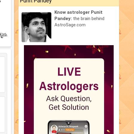
Punit Pandey
Know astrologer Punit
Pandey:
the brain behind
AstroSage.com
ಟದು.