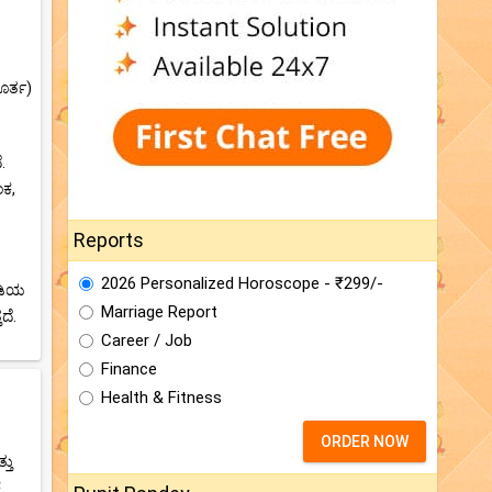
ೂರ್ತ)
.
ಂಕ,
Reports
2026 Personalized Horoscope - ₹299/-
ಘಡಿಯ
Marriage Report
ದೆ.
Career / Job
Finance
Health & Fitness
ORDER NOW
ತು
ೆ