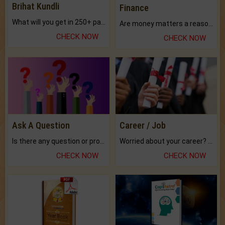
Brihat Kundli
Finance
What will you get in 250+ pages Colored Brihat Kundli.
Are money matters a reason for the dark-circles under your eyes?
CHECK NOW
CHECK NOW
Ask A Question
Career / Job
Is there any question or problem lingering.
Worried about your career? don't know what is.
CHECK NOW
CHECK NOW