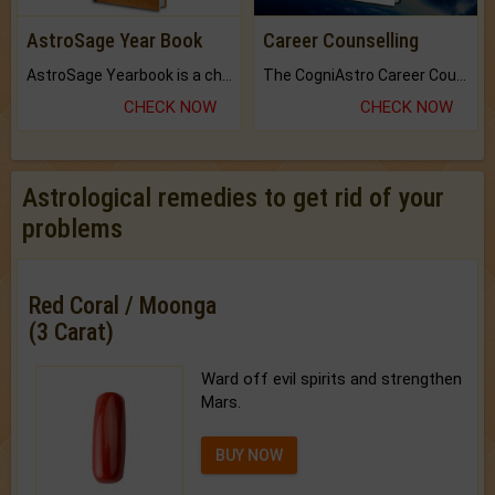
AstroSage Year Book
Career Counselling
AstroSage Yearbook is a channel to fulfill your dreams and destiny.
The CogniAstro Career Counselling Report is the most comprehensive report available on this topic.
CHECK NOW
CHECK NOW
Astrological remedies to get rid of your
problems
Red Coral / Moonga
(3 Carat)
Ward off evil spirits and strengthen
Mars.
BUY NOW