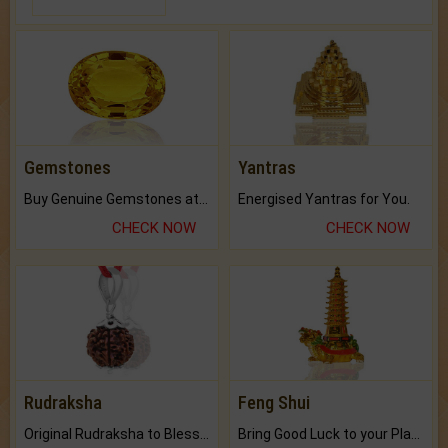
Gemstones
Yantras
Buy Genuine Gemstones at Best Prices.
Energised Yantras for You.
CHECK NOW
CHECK NOW
Rudraksha
Feng Shui
Original Rudraksha to Bless Your Way.
Bring Good Luck to your Place with Feng Shui.