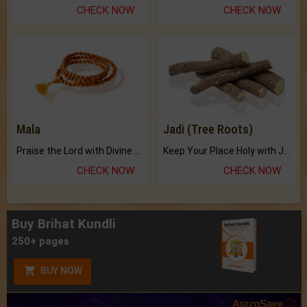
CHECK NOW
CHECK NOW
Mala
Jadi (Tree Roots)
Praise the Lord with Divine Energies of Mala.
Keep Your Place Holy with Jadi.
CHECK NOW
CHECK NOW
Buy Brihat Kundli
250+ pages
BUY NOW