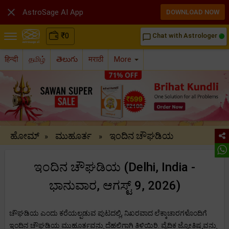

AstroSage AI App
DOWNLOAD NOW
₹
0
Chat with Astrologer
chat_bubble_outline
हिन्दी
தமிழ்
తెలుగు
मराठी
More
ಹೋಮ್
ಮುಹೂರ್ತ
ಇಂದಿನ ಚೌಘಡಿಯ
»
»
ಇಂದಿನ ಚೌಘಡಿಯ (Delhi, India -
ಭಾನುವಾರ, ಆಗಸ್ಟ್ 9, 2026)
ಚೌಘಡಿಯ ಎಂದು ಕರೆಯಲ್ಪಡುವ ಪುಟದಲ್ಲಿ, ನಿಖರವಾದ ಲೆಕ್ಕಾಚಾರಗಳೊಂದಿಗೆ
ಇಂದಿನ ಚೌಘಡಿಯ ಮುಹೂರ್ತವನ್ನು ದೆಹಲಿಗಾಗಿ ತಿಳಿಯಿರಿ. ವೈದಿಕ ಜ್ಯೋತಿಷ್ಯವನ್ನು