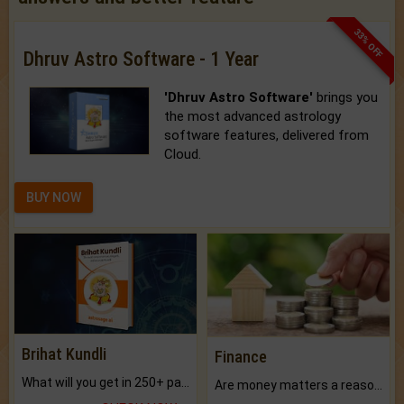
33% OFF
Dhruv Astro Software - 1 Year
'Dhruv Astro Software'
brings you
the most advanced astrology
software features, delivered from
Cloud.
BUY NOW
Brihat Kundli
Finance
What will you get in 250+ pages Colored Brihat Kundli.
Are money matters a reason for the dark-circles under your eyes?