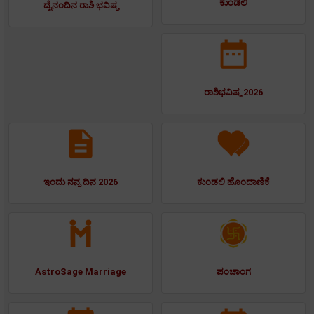
ಕುಂಡಲಿ
ದೈನಂದಿನ ರಾಶಿ ಭವಿಷ್ಯ
ರಾಶಿಭವಿಷ್ಯ 2026
ಇಂದು ನನ್ನ ದಿನ 2026
ಕುಂಡಲಿ ಹೊಂದಾಣಿಕೆ
AstroSage Marriage
ಪಂಚಾಂಗ