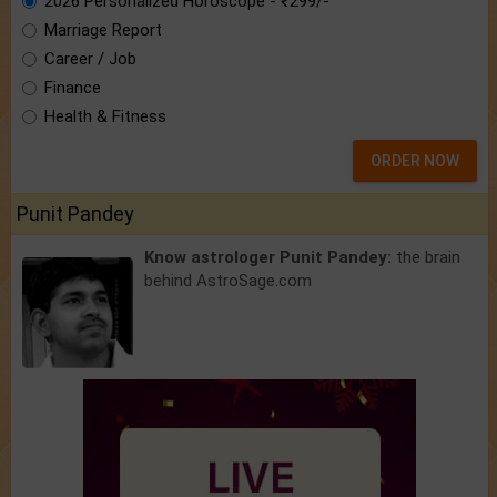
2026 Personalized Horoscope - ₹299/-
Marriage Report
Career / Job
Finance
Health & Fitness
ORDER NOW
Punit Pandey
Know astrologer Punit Pandey:
the brain
behind AstroSage.com