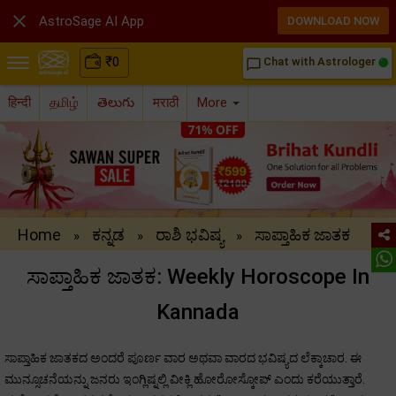

AstroSage AI App
DOWNLOAD NOW
₹
0
Chat with Astrologer
chat_bubble_outline
हिन्दी
தமிழ்
తెలుగు
मराठी
More
Home
ಕನ್ನಡ
ರಾಶಿ ಭವಿಷ್ಯ
ಸಾಪ್ತಾಹಿಕ ಜಾತಕ
»
»
»
ಸಾಪ್ತಾಹಿಕ ಜಾತಕ: Weekly Horoscope In
Kannada
ಸಾಪ್ತಾಹಿಕ ಜಾತಕದ ಅಂದರೆ ಪೂರ್ಣ ವಾರ ಅಥವಾ ವಾರದ ಭವಿಷ್ಯದ ಲೆಕ್ಕಾಚಾರ. ಈ
ಮುನ್ಸೂಚನೆಯನ್ನು ಜನರು ಇಂಗ್ಲಿಷ್ನಲ್ಲಿ ವೀಕ್ಲಿ ಹೋರೋಸ್ಕೋಪ್ ಎಂದು ಕರೆಯುತ್ತಾರೆ.