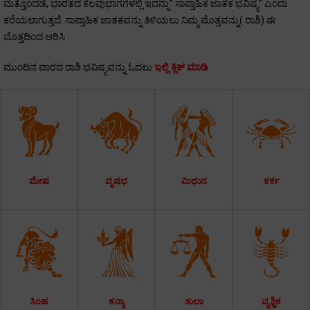
ಮತ್ತೊಂದಡೆ, ಭಾರತದ ಕೆಲವುಭಾಗಗಳಲ್ಲಿ ಇದನ್ನು” ಸಾಪ್ತಾಹಿಕ ಜಾತಕ ಭವಿಷ್ಯ” ಎಂದು
ಕರೆಯಲಾಗುತ್ತದೆ. ಸಾಪ್ತಾಹಿಕ ಜಾತಕವನ್ನು ತಿಳಿಯಲು ನಿಮ್ಮ ಮೊತ್ತವನ್ನು( ರಾಶಿ) ಈ
ಮೊತ್ತದಿಂದ ಆರಿಸಿ .
ಮುಂದಿನ ವಾರದ ರಾಶಿ ಭವಿಷ್ಯವನ್ನು ಓದಲು
ಇಲ್ಲಿ ಕ್ಲಿಕ್ ಮಾಡಿ
ಮೇಷ
ವೃಷಭ
ಮಿಥುನ
ಕರ್ಕ
ಸಿಂಹ
ಕನ್ಯಾ
ತುಲಾ
ವೃಶ್ಚಿಕ