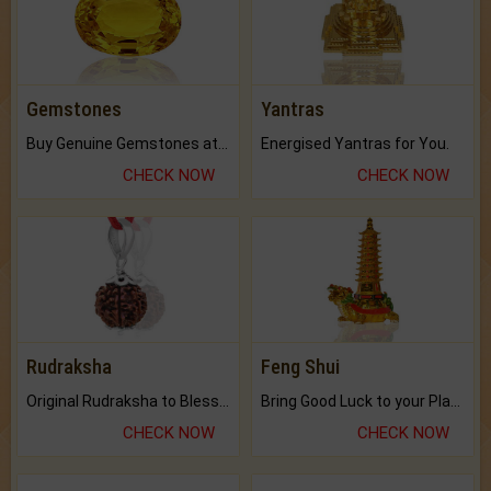
Gemstones
Yantras
Buy Genuine Gemstones at Best Prices.
Energised Yantras for You.
CHECK NOW
CHECK NOW
Rudraksha
Feng Shui
Original Rudraksha to Bless Your Way.
Bring Good Luck to your Place with Feng Shui.
CHECK NOW
CHECK NOW