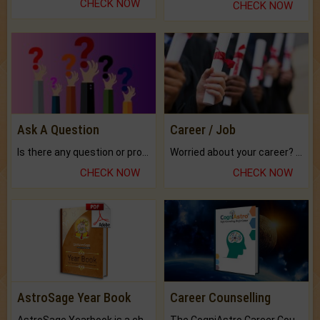
CHECK NOW
CHECK NOW
Ask A Question
Career / Job
Is there any question or problem lingering.
Worried about your career? don't know what is.
CHECK NOW
CHECK NOW
AstroSage Year Book
Career Counselling
AstroSage Yearbook is a channel to fulfill your dreams and destiny.
The CogniAstro Career Counselling Report is the most comprehensive report available on this topic.