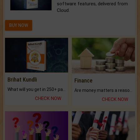
software features, delivered from
Cloud.
BUY NOW
Brihat Kundli
Finance
What will you get in 250+ pages Colored Brihat Kundli.
Are money matters a reason for the dark-circles under your eyes?
CHECK NOW
CHECK NOW