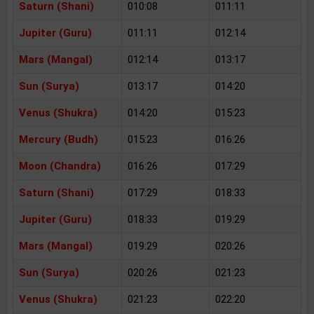
Saturn (Shani)
010:08
011:11
Jupiter (Guru)
011:11
012:14
Mars (Mangal)
012:14
013:17
Sun (Surya)
013:17
014:20
Venus (Shukra)
014:20
015:23
Mercury (Budh)
015:23
016:26
Moon (Chandra)
016:26
017:29
Saturn (Shani)
017:29
018:33
Jupiter (Guru)
018:33
019:29
Mars (Mangal)
019:29
020:26
Sun (Surya)
020:26
021:23
Venus (Shukra)
021:23
022:20