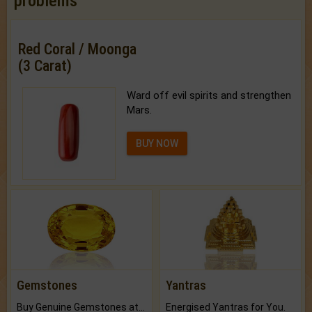
problems
Red Coral / Moonga
(3 Carat)
Ward off evil spirits and strengthen
Mars.
BUY NOW
Gemstones
Yantras
Buy Genuine Gemstones at Best Prices.
Energised Yantras for You.