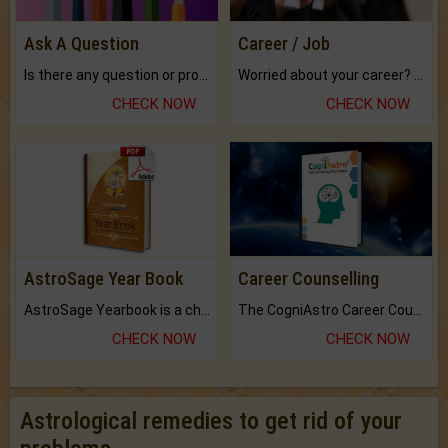
Ask A Question
Career / Job
Is there any question or problem lingering.
Worried about your career? don't know what is.
CHECK NOW
CHECK NOW
AstroSage Year Book
Career Counselling
AstroSage Yearbook is a channel to fulfill your dreams and destiny.
The CogniAstro Career Counselling Report is the most comprehensive report available on this topic.
CHECK NOW
CHECK NOW
Astrological remedies to get rid of your