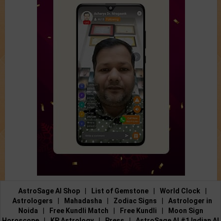
AstroSage AI Shop
|
List of Gemstone
|
World Clock
|
Astrologers
|
Mahadasha
|
Zodiac Signs
|
Astrologer in
Noida
|
Free Kundli Match
|
Free Kundli
|
Moon Sign
Horoscope
|
KP Astrology
|
Press
|
AstroSage AI #1 Indian AI