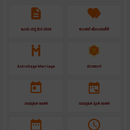
ಇಂದು ನನ್ನ ದಿನ 2026
ಕುಂಡಲಿ ಹೊಂದಾಣಿಕೆ
AstroSage Marriage
ಪಂಚಾಂಗ
ಸಾಪ್ತಾಹಿಕ ಜಾತಕ
ಸಾಪ್ತಾಹಿಕ ಪ್ರೀತಿ ಜಾತಕ