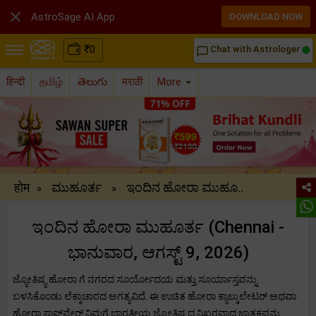

AstroSage AI App
DOWNLOAD NOW
₹
0
Chat with Astrologer
chat_bubble_outline
हिन्दी
தமிழ்
తెలుగు
मराठी
More
होम
ಮುಹೂರ್ತ
ಇಂದಿನ ಹೋರಾ ಮುಹೂ..
»
»
ಇಂದಿನ ಹೋರಾ ಮುಹೂರ್ತ (Chennai -
ಭಾನುವಾರ, ಆಗಸ್ಟ್ 9, 2026)
ಜ್ಯೋತಿಷ್ಯ ಹೋರಾ ಗೆ ನಗರದ ಸೂರ್ಯೋದಯ ಮತ್ತು ಸೂರ್ಯಾಸ್ತವನ್ನು
ಬಳಸಿಕೊಂಡು ಲೆಕ್ಕಾಚಾರದ ಅಗತ್ಯವಿದೆ. ಈ ಉಚಿತ ಹೋರಾ ಕ್ಯಾಲ್ಕುಲೇಟರ್ ಅಥವಾ
ಹೋರಾ ಸಾಫ್ಟ್‌ವೇರ್ ನಿಮಗೆ ಭಾರತೀಯ ಜ್ಯೋತಿಷ್ಯದ ನಿಖರವಾದ ಜಾತಕವನ್ನು