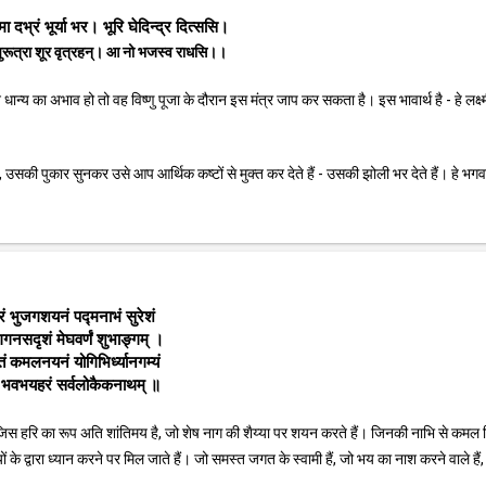
मा दभ्रं भूर्या भर। भूरि घेदिन्द्र दित्ससि।
 पुरूत्रा शूर वृत्रहन्। आ नो भजस्व राधसि।।
धान्य का अभाव हो तो वह विष्णु पूजा के दौरान इस मंत्र जाप कर सकता है। इस भावार्थ है - हे लक्ष्म
 उसकी पुकार सुनकर उसे आप आर्थिक कष्टों से मुक्त कर देते हैं - उसकी झोली भर देते हैं। हे भगव
रं भुजगशयनं पद्मनाभं सुरेशं
 गगनसदृशं मेघवर्णं शुभाङ्गम् ।
्तं कमलनयनं योगिभिर्ध्यानगम्यं
्णुं भवभयहरं सर्वलोकैकनाथम् ॥
ै कि जिस हरि का रूप अति शांतिमय है, जो शेष नाग की शैय्या पर शयन करते हैं। जिनकी नाभि से कम
 के द्वारा ध्यान करने पर मिल जाते हैं। जो समस्त जगत के स्वामी हैं, जो भय का नाश करने वाले हैं