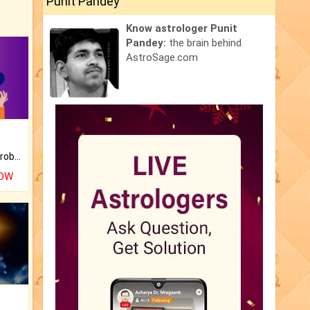
Punit Pandey
Know astrologer Punit
Pandey:
the brain behind
AstroSage.com
Is there any question or problem lingering.
NOW