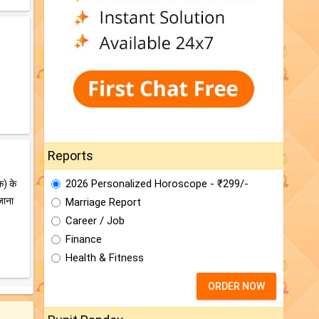
Reports
2026 Personalized Horoscope - ₹299/-
क) के
जाना
Marriage Report
Career / Job
Finance
Health & Fitness
ORDER NOW