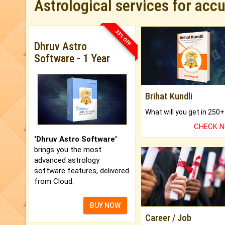
Astrological services for acc
33% OFF
Dhruv Astro
Software - 1 Year
Brihat Kundli
CHECK 
'Dhruv Astro Software'
brings you the most
advanced astrology
software features, delivered
from Cloud.
BUY NOW
Career / Job