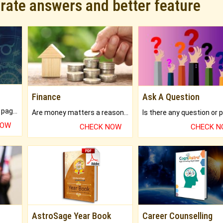
urate answers and better feature
Finance
Ask A Question
What will you get in 250+ pages Colored Brihat Kundli.
Are money matters a reason for the dark-circles under your eyes?
NOW
CHECK NOW
CHECK 
AstroSage Year Book
Career Counselling