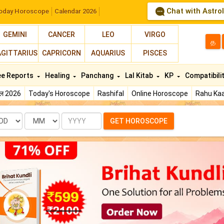
Chat with Astro
oday Horoscope
Calendar 2026
GEMINI
CANCER
LEO
VIRGO
த
AGITTARIUS
CAPRICORN
AQUARIUS
PISCES
ee Reports
Healing
Panchang
Lal Kitab
KP
Compatibili
फल 2026
Today's Horoscope
Rashifal
Online Horoscope
Rahu Kaa
te
Month
Year
GET HOROSCOPE