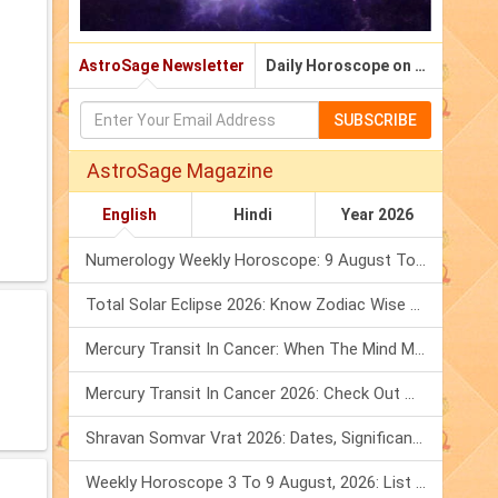
AstroSage Newsletter
Daily Horoscope on Email
SUBSCRIBE
AstroSage Magazine
English
Hindi
Year 2026
Numerology Weekly Horoscope: 9 August To 15 August, 2026
Total Solar Eclipse 2026: Know Zodiac Wise Prediction
Mercury Transit In Cancer: When The Mind Meets The Heart!
Mercury Transit In Cancer 2026: Check Out What It Brings For You
Shravan Somvar Vrat 2026: Dates, Significance & Rituals In August
Weekly Horoscope 3 To 9 August, 2026: List Of Fasts & Festivals