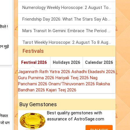
Numerology Weekly Horoscope: 2 August To 8 August, 2026
Friendship Day 2026: What The Stars Say About Your Best Friend!
ीपते !
Mars Transit In Gemini: Embrace The Period Full Of Energy & Intelligence
Tarot Weekly Horoscope: 2 August To 8 August, 2026
ान मुझे
Festivals
Festival 2026
Holidays 2026
Calendar 2026
Jagannath Rath Yatra 2026
Ashadhi Ekadashi 2026
Guru Purnima 2026
Hariyali Teej 2026
Nag
Panchami 2026
Onam/Thiruvonam 2026
Raksha
Bandhan 2026
Kajari Teej 2026
Buy Gemstones
Best quality gemstones with
ल निकल
assurance of AstroSage.com
, जो धन