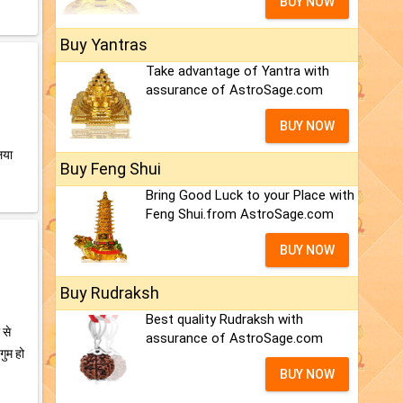
BUY NOW
Buy Yantras
Take advantage of Yantra with
assurance of AstroSage.com
BUY NOW
िया
Buy Feng Shui
Bring Good Luck to your Place with
Feng Shui.from AstroSage.com
BUY NOW
Buy Rudraksh
Best quality Rudraksh with
 से
assurance of AstroSage.com
गुम हो
BUY NOW