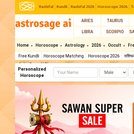
Rashifal
Kundli
Rashifal 2026
Horoscope 2026
T
ARIES
TAURUS
LIBRA
SCORPIO
S
Home
Horoscope
Astrology
2026
Occult
Fr
Free Kundli
Horoscope Matching
Horoscope 2026
राशि
AstroSage AI Shop
Personalized
Name
Da
Horoscope