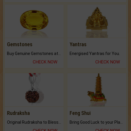
Gemstones
Yantras
Buy Genuine Gemstones at Best Prices.
Energised Yantras for You.
CHECK NOW
CHECK NOW
Rudraksha
Feng Shui
Original Rudraksha to Bless Your Way.
Bring Good Luck to your Place with Feng Shui.
CHECK NOW
CHECK NOW