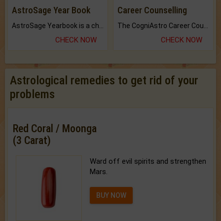
AstroSage Year Book
Career Counselling
AstroSage Yearbook is a channel to fulfill your dreams and destiny.
The CogniAstro Career Counselling Report is the most comprehensive report available on this topic.
CHECK NOW
CHECK NOW
Astrological remedies to get rid of your
problems
Red Coral / Moonga
(3 Carat)
Ward off evil spirits and strengthen
Mars.
BUY NOW