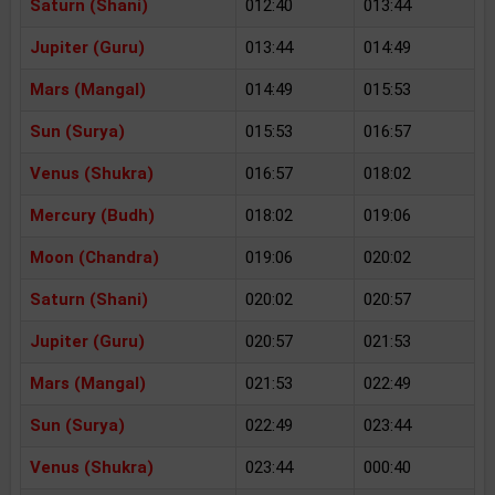
Saturn (Shani)
012:40
013:44
Jupiter (Guru)
013:44
014:49
Mars (Mangal)
014:49
015:53
Sun (Surya)
015:53
016:57
Venus (Shukra)
016:57
018:02
Mercury (Budh)
018:02
019:06
Moon (Chandra)
019:06
020:02
Saturn (Shani)
020:02
020:57
Jupiter (Guru)
020:57
021:53
Mars (Mangal)
021:53
022:49
Sun (Surya)
022:49
023:44
Venus (Shukra)
023:44
000:40