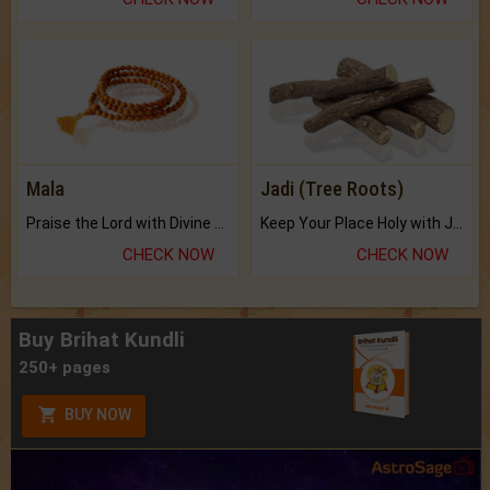
Mala
Jadi (Tree Roots)
Praise the Lord with Divine Energies of Mala.
Keep Your Place Holy with Jadi.
CHECK NOW
CHECK NOW
Buy Brihat Kundli
250+ pages
BUY NOW