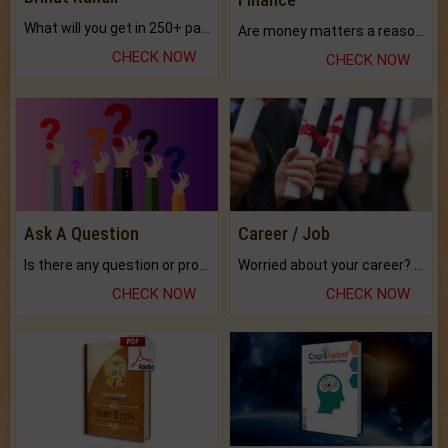
What will you get in 250+ pages Colored Brihat Kundli.
Are money matters a reason for the dark-circles under your eyes?
CHECK NOW
CHECK NOW
Ask A Question
Career / Job
Is there any question or problem lingering.
Worried about your career? don't know what is.
CHECK NOW
CHECK NOW