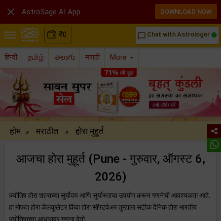

AstroSage AI App
DOWNLOAD NOW
₹
0
Chat with Astrologer
chat_bubble_outline
हिन्दी
தமிழ்
తెలుగు
मराठी
More
होम
मराठीत
होरा मुहूर्त
»
»
आजचा होरा मुहूर्त (Pune - गुरुवार, ऑगस्ट 6,
2026)
ज्योतिष होरा शहराच्या सुर्योदय आणि सुर्यास्ताचा उपयोग करून गणनेची आवश्यकता आहे.
हा मोफत होरा कॅलकुलेटर किंवा होरा सॉफ्टवेअर तुम्हाला सटीक दैनिक होरा भारतीय
ज्योतिषाच्या आधारावर गणना देतो.